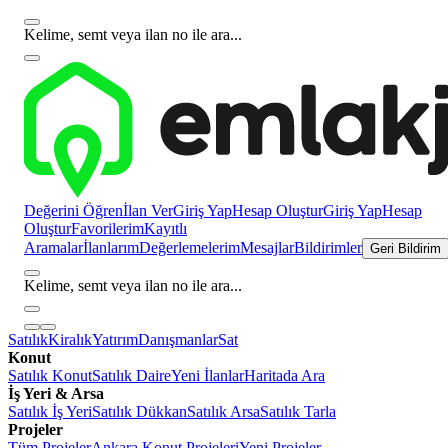
Kelime, semt veya ilan no ile ara...
Değerini Öğren
İlan Ver
Giriş Yap
Hesap Oluştur
Giriş Yap
Hesap
Oluştur
Favorilerim
Kayıtlı
Aramalar
İlanlarım
Değerlemelerim
Mesajlar
Bildirimler
Geri Bildirim
Kelime, semt veya ilan no ile ara...
Satılık
Kiralık
Yatırım
Danışmanlar
Sat
Konut
Satılık Konut
Satılık Daire
Yeni İlanlar
Haritada Ara
İş Yeri & Arsa
Satılık İş Yeri
Satılık Dükkan
Satılık Arsa
Satılık Tarla
Projeler
Tüm Projeler
Ankara Konut Projeleri
Yeni Projeler