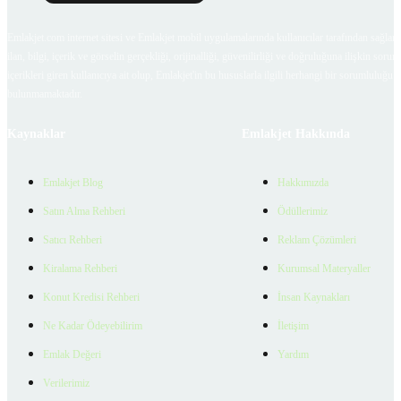
Emlakjet.com internet sitesi ve Emlakjet mobil uygulamalarında kullanıcılar tarafından sağlana
ilan, bilgi, içerik ve görselin gerçekliği, orijinalliği, güvenilirliği ve doğruluğuna ilişkin soru
içerikleri giren kullanıcıya ait olup, Emlakjet'in bu hususlarla ilgili herhangi bir sorumluluğu
bulunmamaktadır.
Kaynaklar
Emlakjet Hakkında
Emlakjet Blog
Hakkımızda
Satın Alma Rehberi
Ödüllerimiz
Satıcı Rehberi
Reklam Çözümleri
Kiralama Rehberi
Kurumsal Materyaller
Konut Kredisi Rehberi
İnsan Kaynakları
Ne Kadar Ödeyebilirim
İletişim
Emlak Değeri
Yardım
Verilerimiz