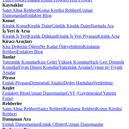
Kaynaklar
Satın Alma Rehberi
Konut Kredisi Rehberi
Uzman
Danışmanlar
Emlakjet Blog
Konut
Kiralık Konut
Kiralık Daire
Günlük Kiralık Daire
Haritada Ara
İş Yeri & Arsa
Kiralık İş Yeri
Kiralık Dükkan
Kiralık İş Yeri Piyasası
Kiralık Arsa
Kiracı Araçları
Kira Değerini Öğren
Ne Kadar Ödeyebilirim
Kiralama
Rehberi
Emlakjet Blog
İlanlar
Yatırımlık Konutlar
Kira Geliri Yüksek Konutlar
Hızlı Geri Dönüşlü
Konutlar
Fiyatı Düşen Konutlar
Yatırımlık Arsalar
Uygun m² Fiyatlı
Arsalar
Piyasa
Emlak Piyasası
Demografi Analizi
Değer Haritaları
Verilerimiz
Keşfet
Emlakjet Blog
Uzman Danışmanlar
GYF (Gayrimenkul Yatırım
Fonu)
Rehberler
Satın Alma Rehberi
Satıcı Rehberi
Kiralama Rehberi
Konut Kredisi
Rehberi
Danışman Ara
Emlak Danışmanları
Emlak Ofisleri
Uzman Danışmanlar