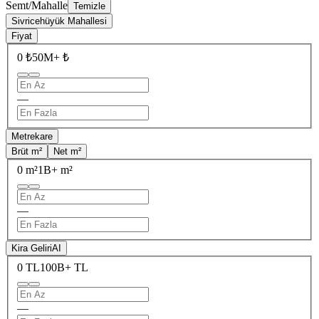
Semt/Mahalle
Temizle
Sivricehüyük Mahallesi
Fiyat
0 ₺
50M+ ₺
—
Metrekare
Brüt m²
Net m²
0 m²
1B+ m²
—
Kira Geliri
AI
0 TL
100B+ TL
—