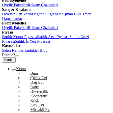
Profesyoneller
Üyelik Paketleri
Reklam Çözümleri
Satış & Kiralama
Ücretsiz İlan Verin
Değerini Öğren
Danışman Bul
Uzman
Danışmanlar
Profesyoneller
Üyelik Paketleri
Reklam Çözümleri
Piyasa
Satılık Konut Piyasası
Satılık Arsa Piyasası
Satılık Arazi
Piyasası
Satılık İş Yeri Piyasası
Kaynaklar
Satıcı Rehberi
Emlakjet Blog
Filtrele
3
Satılık
Konut
Bina
Çiftlik Evi
Dağ Evi
Daire
Devremülk
Kooperatif
Köşk
Köy Evi
Müstakil Ev