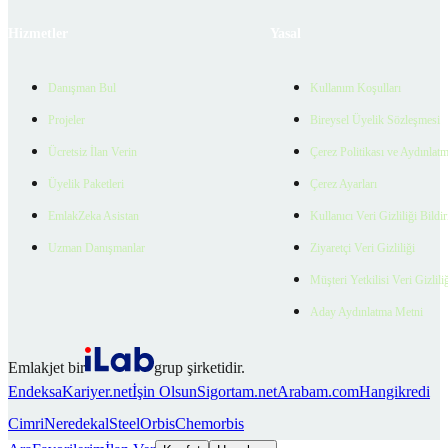
Hizmetler
Yasal
Danışman Bul
Kullanım Koşulları
Projeler
Bireysel Üyelik Sözleşmesi
Ücretsiz İlan Verin
Çerez Politikası ve Aydınlat
Üyelik Paketleri
Çerez Ayarları
EmlakZeka Asistan
Kullanıcı Veri Gizliliği Bildi
Uzman Danışmanlar
Ziyaretçi Veri Gizliliği
Müşteri Yetkilisi Veri Gizlili
Aday Aydınlatma Metni
Emlakjet bir
grup şirketidir.
Endeksa
Kariyer.net
İşin Olsun
Sigortam.net
Arabam.com
Hangikredi
Cimri
Neredekal
SteelOrbis
Chemorbis