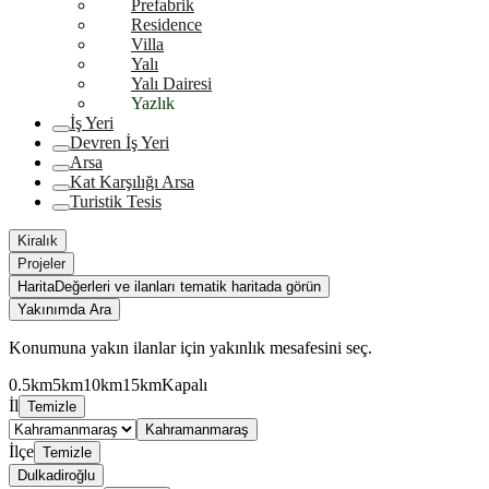
Prefabrik
Residence
Villa
Yalı
Yalı Dairesi
Yazlık
İş Yeri
Devren İş Yeri
Arsa
Kat Karşılığı Arsa
Turistik Tesis
Kiralık
Projeler
Harita
Değerleri ve ilanları tematik haritada görün
Yakınımda Ara
Konumuna yakın ilanlar için yakınlık mesafesini seç.
0.5km
5km
10km
15km
Kapalı
İl
Temizle
Kahramanmaraş
İlçe
Temizle
Dulkadiroğlu