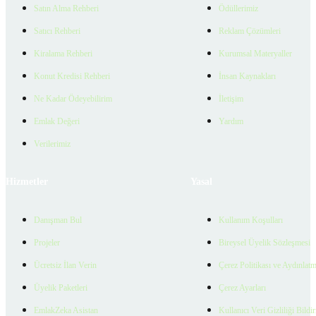
Satın Alma Rehberi
Ödüllerimiz
Satıcı Rehberi
Reklam Çözümleri
Kiralama Rehberi
Kurumsal Materyaller
Konut Kredisi Rehberi
İnsan Kaynakları
Ne Kadar Ödeyebilirim
İletişim
Emlak Değeri
Yardım
Verilerimiz
Hizmetler
Yasal
Danışman Bul
Kullanım Koşulları
Projeler
Bireysel Üyelik Sözleşmesi
Ücretsiz İlan Verin
Çerez Politikası ve Aydınlat
Üyelik Paketleri
Çerez Ayarları
EmlakZeka Asistan
Kullanıcı Veri Gizliliği Bildi