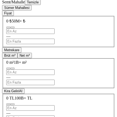
Semt/Mahalle
Temizle
Sümer Mahallesi
Fiyat
0 ₺
50M+ ₺
—
Metrekare
Brüt m²
Net m²
0 m²
1B+ m²
—
Kira Geliri
AI
0 TL
100B+ TL
—