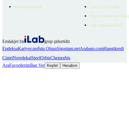
Uzman Danışmanlar
Ziyaretçi Veri Gizliliği
Müşteri Yetkilisi Veri Gizlili
Aday Aydınlatma Metni
Emlakjet bir
grup şirketidir.
Endeksa
Kariyer.net
İşin Olsun
Sigortam.net
Arabam.com
Hangikredi
Cimri
Neredekal
SteelOrbis
Chemorbis
Ara
Favorilerim
İlan Ver
Keşfet
Hesabım