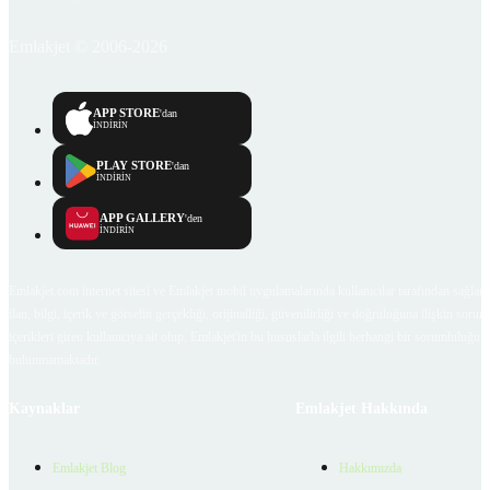
Emlakjet © 2006-2026
APP STORE
'dan
İNDİRİN
PLAY STORE
'dan
İNDİRİN
APP GALLERY
'den
İNDİRİN
Emlakjet.com internet sitesi ve Emlakjet mobil uygulamalarında kullanıcılar tarafından sağlana
ilan, bilgi, içerik ve görselin gerçekliği, orijinalliği, güvenilirliği ve doğruluğuna ilişkin soru
içerikleri giren kullanıcıya ait olup, Emlakjet'in bu hususlarla ilgili herhangi bir sorumluluğu
bulunmamaktadır.
Kaynaklar
Emlakjet Hakkında
Emlakjet Blog
Hakkımızda