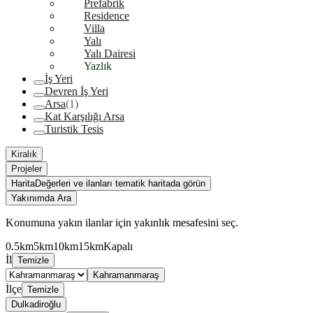
Prefabrik
Residence
Villa
Yalı
Yalı Dairesi
Yazlık
İş Yeri
Devren İş Yeri
Arsa
(1)
Kat Karşılığı Arsa
Turistik Tesis
Kiralık
Projeler
Harita
Değerleri ve ilanları tematik haritada görün
Yakınımda Ara
Konumuna yakın ilanlar için yakınlık mesafesini seç.
0.5km
5km
10km
15km
Kapalı
İl
Temizle
Kahramanmaraş
İlçe
Temizle
Dulkadiroğlu