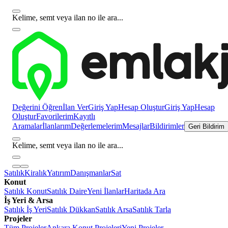
Kelime, semt veya ilan no ile ara...
Değerini Öğren
İlan Ver
Giriş Yap
Hesap Oluştur
Giriş Yap
Hesap
Oluştur
Favorilerim
Kayıtlı
Aramalar
İlanlarım
Değerlemelerim
Mesajlar
Bildirimler
Geri Bildirim
Kelime, semt veya ilan no ile ara...
Satılık
Kiralık
Yatırım
Danışmanlar
Sat
Konut
Satılık Konut
Satılık Daire
Yeni İlanlar
Haritada Ara
İş Yeri & Arsa
Satılık İş Yeri
Satılık Dükkan
Satılık Arsa
Satılık Tarla
Projeler
Tüm Projeler
Ankara Konut Projeleri
Yeni Projeler