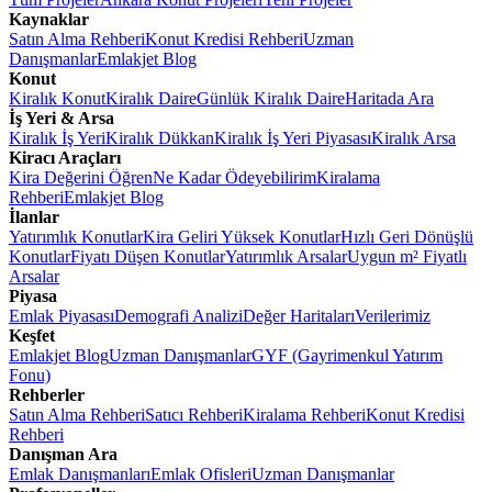
Kaynaklar
Satın Alma Rehberi
Konut Kredisi Rehberi
Uzman
Danışmanlar
Emlakjet Blog
Konut
Kiralık Konut
Kiralık Daire
Günlük Kiralık Daire
Haritada Ara
İş Yeri & Arsa
Kiralık İş Yeri
Kiralık Dükkan
Kiralık İş Yeri Piyasası
Kiralık Arsa
Kiracı Araçları
Kira Değerini Öğren
Ne Kadar Ödeyebilirim
Kiralama
Rehberi
Emlakjet Blog
İlanlar
Yatırımlık Konutlar
Kira Geliri Yüksek Konutlar
Hızlı Geri Dönüşlü
Konutlar
Fiyatı Düşen Konutlar
Yatırımlık Arsalar
Uygun m² Fiyatlı
Arsalar
Piyasa
Emlak Piyasası
Demografi Analizi
Değer Haritaları
Verilerimiz
Keşfet
Emlakjet Blog
Uzman Danışmanlar
GYF (Gayrimenkul Yatırım
Fonu)
Rehberler
Satın Alma Rehberi
Satıcı Rehberi
Kiralama Rehberi
Konut Kredisi
Rehberi
Danışman Ara
Emlak Danışmanları
Emlak Ofisleri
Uzman Danışmanlar