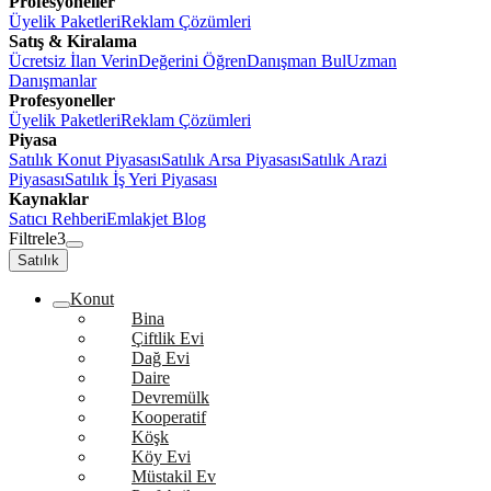
Profesyoneller
Üyelik Paketleri
Reklam Çözümleri
Satış & Kiralama
Ücretsiz İlan Verin
Değerini Öğren
Danışman Bul
Uzman
Danışmanlar
Profesyoneller
Üyelik Paketleri
Reklam Çözümleri
Piyasa
Satılık Konut Piyasası
Satılık Arsa Piyasası
Satılık Arazi
Piyasası
Satılık İş Yeri Piyasası
Kaynaklar
Satıcı Rehberi
Emlakjet Blog
Filtrele
3
Satılık
Konut
Bina
Çiftlik Evi
Dağ Evi
Daire
Devremülk
Kooperatif
Köşk
Köy Evi
Müstakil Ev