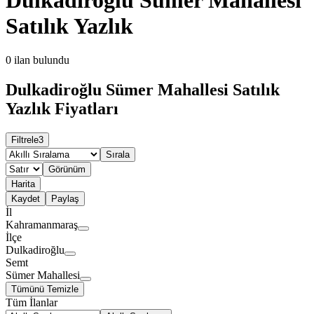
Satılık Yazlık
0
ilan bulundu
Dulkadiroğlu Sümer Mahallesi Satılık
Yazlık Fiyatları
Filtrele
3
Sırala
Görünüm
Harita
Kaydet
Paylaş
İl
Kahramanmaraş
İlçe
Dulkadiroğlu
Semt
Sümer Mahallesi
Tümünü Temizle
Tüm İlanlar