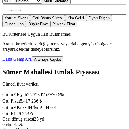
Akıllı Sıralama
Yatırım Skoru
Geri Dönüş Süresi
Kira Geliri
Fiyatı Düşen
Güncel İlan
Düşük Fiyat
Yüksek Fiyat
Bu Kriterlere Uygun İlan Bulunamadı
Arama kriterlerinizi değiştirerek veya daha geniş bir bölgede
arayarak tekrar deneyebilirsiniz.
Daha Geniş Ara
Aramayı Kaydet
Sümer Mahallesi Emlak Piyasası
Güncel fiyat verileri
Ort. m² Fiyatı
25.553 ₺/m²
+
30.6
%
Ort. Fiyat
5.417.236 ₺
Ort. m² Kirası
84 ₺/m²
+
84.6
%
Ort. Kira
9.253 ₺
Geri dönüş süresi
25 yıl
Getiri
%3.93