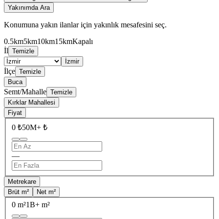
Yakınımda Ara
Konumuna yakın ilanlar için yakınlık mesafesini seç.
0.5km
5km
10km
15km
Kapalı
İl
Temizle
İzmir
İlçe
Temizle
Buca
Semt/Mahalle
Temizle
Kırklar Mahallesi
Fiyat
0 ₺
50M+ ₺
—
Metrekare
Brüt m²
Net m²
0 m²
1B+ m²