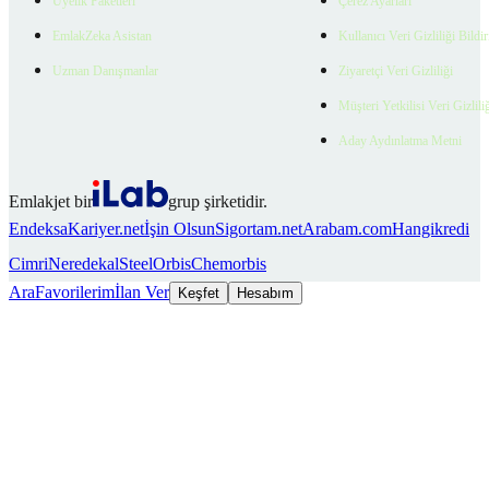
Üyelik Paketleri
Çerez Ayarları
EmlakZeka Asistan
Kullanıcı Veri Gizliliği Bildi
Uzman Danışmanlar
Ziyaretçi Veri Gizliliği
Müşteri Yetkilisi Veri Gizlili
Aday Aydınlatma Metni
Emlakjet bir
grup şirketidir.
Endeksa
Kariyer.net
İşin Olsun
Sigortam.net
Arabam.com
Hangikredi
Cimri
Neredekal
SteelOrbis
Chemorbis
Ara
Favorilerim
İlan Ver
Keşfet
Hesabım