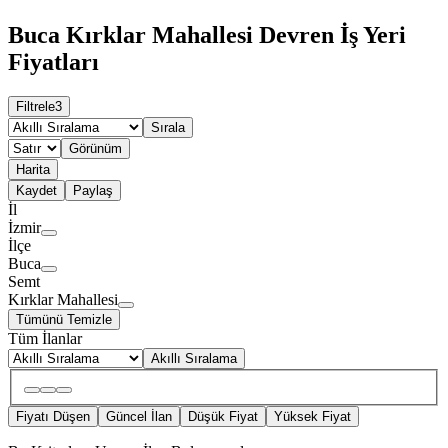
Buca Kırklar Mahallesi Devren İş Yeri
Fiyatları
Filtrele
3
Sırala
Görünüm
Harita
Kaydet
Paylaş
İl
İzmir
İlçe
Buca
Semt
Kırklar Mahallesi
Tümünü Temizle
Tüm İlanlar
Akıllı Sıralama
Fiyatı Düşen
Güncel İlan
Düşük Fiyat
Yüksek Fiyat