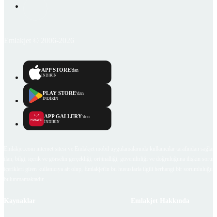
Emlakjet © 2006-2026
APP STORE
'dan
İNDİRİN
PLAY STORE
'dan
İNDİRİN
APP GALLERY
'den
İNDİRİN
Emlakjet.com internet sitesi ve Emlakjet mobil uygulamalarında kullanıcılar tarafından sağlana
ilan, bilgi, içerik ve görselin gerçekliği, orijinalliği, güvenilirliği ve doğruluğuna ilişkin soru
içerikleri giren kullanıcıya ait olup, Emlakjet'in bu hususlarla ilgili herhangi bir sorumluluğu
bulunmamaktadır.
Kaynaklar
Emlakjet Hakkında