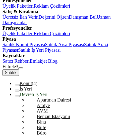
Profesyoneller
Üyelik Paketleri
Reklam Çözümleri
Satış & Kiralama
Ücretsiz İlan Verin
Değerini Öğren
Danışman Bul
Uzman
Danışmanlar
Profesyoneller
Üyelik Paketleri
Reklam Çözümleri
Piyasa
Satılık Konut Piyasası
Satılık Arsa Piyasası
Satılık Arazi
Piyasası
Satılık İş Yeri Piyasası
Kaynaklar
Satıcı Rehberi
Emlakjet Blog
Filtrele
3
Satılık
Konut
(4)
İş Yeri
Devren İş Yeri
Apartman Dairesi
Atölye
AVM
Benzin İstasyonu
Bina
Büfe
Büro