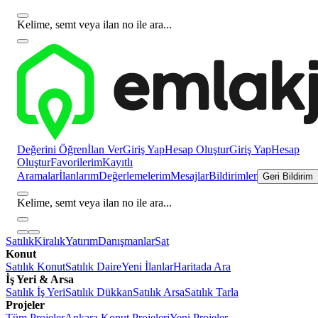
Kelime, semt veya ilan no ile ara...
Değerini Öğren
İlan Ver
Giriş Yap
Hesap Oluştur
Giriş Yap
Hesap
Oluştur
Favorilerim
Kayıtlı
Aramalar
İlanlarım
Değerlemelerim
Mesajlar
Bildirimler
Geri Bildirim
Kelime, semt veya ilan no ile ara...
Satılık
Kiralık
Yatırım
Danışmanlar
Sat
Konut
Satılık Konut
Satılık Daire
Yeni İlanlar
Haritada Ara
İş Yeri & Arsa
Satılık İş Yeri
Satılık Dükkan
Satılık Arsa
Satılık Tarla
Projeler
Tüm Projeler
Ankara Konut Projeleri
Yeni Projeler