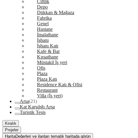
Çiftlik
Depo
Dükkan & Mağaza
Fabrika
Genel
Hastane
İmalathane
İşhanı
İşhanı Katı
Kafe & Bar
Kıraathane
Müstakil İş yeri
Ofis
Plaza
Plaza Katı
Residence Katı & Ofisi
Restaurant
Villa (İş yeri)
Arsa
(21)
Kat Karşılığı Arsa
Turistik Tesis
Kiralık
Projeler
Harita
Değerleri ve ilanları tematik haritada görün