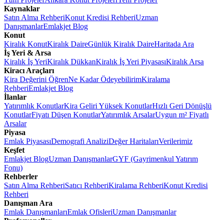
Kaynaklar
Satın Alma Rehberi
Konut Kredisi Rehberi
Uzman
Danışmanlar
Emlakjet Blog
Konut
Kiralık Konut
Kiralık Daire
Günlük Kiralık Daire
Haritada Ara
İş Yeri & Arsa
Kiralık İş Yeri
Kiralık Dükkan
Kiralık İş Yeri Piyasası
Kiralık Arsa
Kiracı Araçları
Kira Değerini Öğren
Ne Kadar Ödeyebilirim
Kiralama
Rehberi
Emlakjet Blog
İlanlar
Yatırımlık Konutlar
Kira Geliri Yüksek Konutlar
Hızlı Geri Dönüşlü
Konutlar
Fiyatı Düşen Konutlar
Yatırımlık Arsalar
Uygun m² Fiyatlı
Arsalar
Piyasa
Emlak Piyasası
Demografi Analizi
Değer Haritaları
Verilerimiz
Keşfet
Emlakjet Blog
Uzman Danışmanlar
GYF (Gayrimenkul Yatırım
Fonu)
Rehberler
Satın Alma Rehberi
Satıcı Rehberi
Kiralama Rehberi
Konut Kredisi
Rehberi
Danışman Ara
Emlak Danışmanları
Emlak Ofisleri
Uzman Danışmanlar