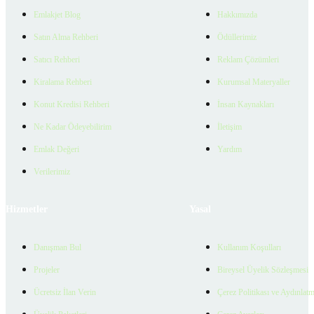
Emlakjet Blog
Hakkımızda
Satın Alma Rehberi
Ödüllerimiz
Satıcı Rehberi
Reklam Çözümleri
Kiralama Rehberi
Kurumsal Materyaller
Konut Kredisi Rehberi
İnsan Kaynakları
Ne Kadar Ödeyebilirim
İletişim
Emlak Değeri
Yardım
Verilerimiz
Hizmetler
Yasal
Danışman Bul
Kullanım Koşulları
Projeler
Bireysel Üyelik Sözleşmesi
Ücretsiz İlan Verin
Çerez Politikası ve Aydınlat