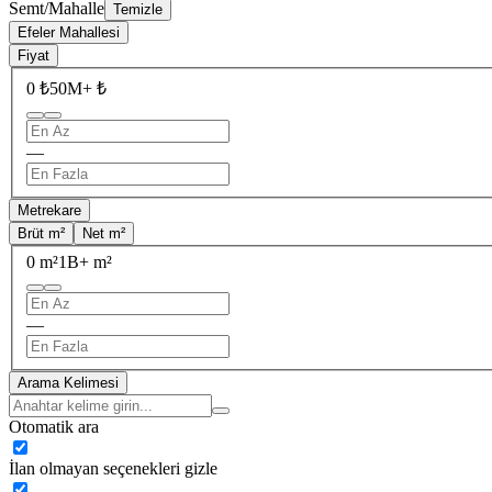
Semt/Mahalle
Temizle
Efeler Mahallesi
Fiyat
0 ₺
50M+ ₺
—
Metrekare
Brüt m²
Net m²
0 m²
1B+ m²
—
Arama Kelimesi
Otomatik ara
İlan olmayan seçenekleri gizle