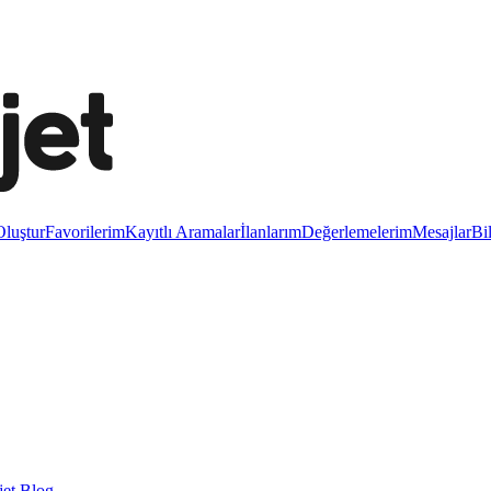
luştur
Favorilerim
Kayıtlı Aramalar
İlanlarım
Değerlemelerim
Mesajlar
Bi
et Blog