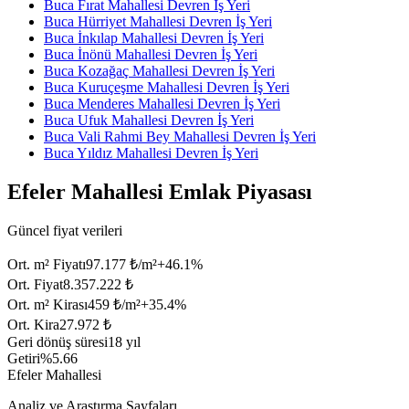
Buca Fırat Mahallesi Devren İş Yeri
Buca Hürriyet Mahallesi Devren İş Yeri
Buca İnkılap Mahallesi Devren İş Yeri
Buca İnönü Mahallesi Devren İş Yeri
Buca Kozağaç Mahallesi Devren İş Yeri
Buca Kuruçeşme Mahallesi Devren İş Yeri
Buca Menderes Mahallesi Devren İş Yeri
Buca Ufuk Mahallesi Devren İş Yeri
Buca Vali Rahmi Bey Mahallesi Devren İş Yeri
Buca Yıldız Mahallesi Devren İş Yeri
Efeler Mahallesi Emlak Piyasası
Güncel fiyat verileri
Ort. m² Fiyatı
97.177 ₺/m²
+
46.1
%
Ort. Fiyat
8.357.222 ₺
Ort. m² Kirası
459 ₺/m²
+
35.4
%
Ort. Kira
27.972 ₺
Geri dönüş süresi
18 yıl
Getiri
%5.66
Efeler Mahallesi
Analiz ve Araştırma Sayfaları