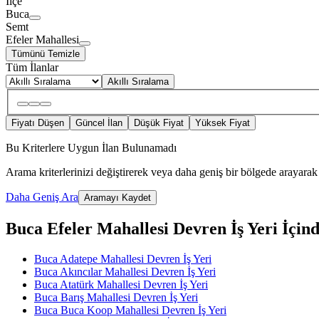
İlçe
Buca
Semt
Efeler Mahallesi
Tümünü Temizle
Tüm İlanlar
Akıllı Sıralama
Fiyatı Düşen
Güncel İlan
Düşük Fiyat
Yüksek Fiyat
Bu Kriterlere Uygun İlan Bulunamadı
Arama kriterlerinizi değiştirerek veya daha geniş bir bölgede arayarak 
Daha Geniş Ara
Aramayı Kaydet
Buca Efeler Mahallesi Devren İş Yeri İçinde
Buca Adatepe Mahallesi Devren İş Yeri
Buca Akıncılar Mahallesi Devren İş Yeri
Buca Atatürk Mahallesi Devren İş Yeri
Buca Barış Mahallesi Devren İş Yeri
Buca Buca Koop Mahallesi Devren İş Yeri