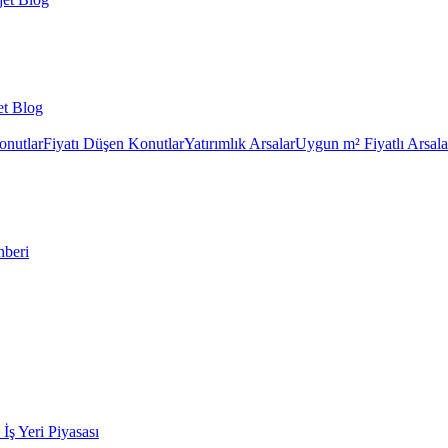
et Blog
onutlar
Fiyatı Düşen Konutlar
Yatırımlık Arsalar
Uygun m² Fiyatlı Arsala
hberi
k İş Yeri Piyasası