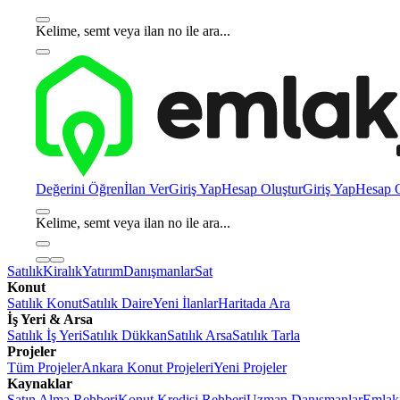
Kelime, semt veya ilan no ile ara...
Değerini Öğren
İlan Ver
Giriş Yap
Hesap Oluştur
Giriş Yap
Hesap O
Kelime, semt veya ilan no ile ara...
Satılık
Kiralık
Yatırım
Danışmanlar
Sat
Konut
Satılık Konut
Satılık Daire
Yeni İlanlar
Haritada Ara
İş Yeri & Arsa
Satılık İş Yeri
Satılık Dükkan
Satılık Arsa
Satılık Tarla
Projeler
Tüm Projeler
Ankara Konut Projeleri
Yeni Projeler
Kaynaklar
Satın Alma Rehberi
Konut Kredisi Rehberi
Uzman Danışmanlar
Emlakj