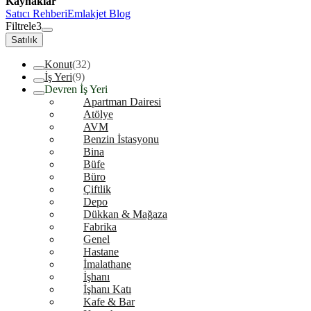
Kaynaklar
Satıcı Rehberi
Emlakjet Blog
Filtrele
3
Satılık
Konut
(32)
İş Yeri
(9)
Devren İş Yeri
Apartman Dairesi
Atölye
AVM
Benzin İstasyonu
Bina
Büfe
Büro
Çiftlik
Depo
Dükkan & Mağaza
Fabrika
Genel
Hastane
İmalathane
İşhanı
İşhanı Katı
Kafe & Bar