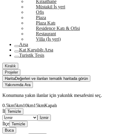
Kıraathane
Müstakil İş yeri
Ofis
Plaza
Plaza Katı
Residence Katı & Ofisi
Restaurant
Villa (İş yeri)
Arsa
Kat Karşılığı Arsa
Turistik Tesis
Kiralık
Projeler
Harita
Değerleri ve ilanları tematik haritada görün
Yakınımda Ara
Konumuna yakın ilanlar için yakınlık mesafesini seç.
0.5km
5km
10km
15km
Kapalı
İl
Temizle
İzmir
İlçe
Temizle
Buca