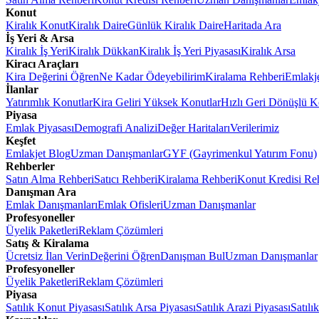
Konut
Kiralık Konut
Kiralık Daire
Günlük Kiralık Daire
Haritada Ara
İş Yeri & Arsa
Kiralık İş Yeri
Kiralık Dükkan
Kiralık İş Yeri Piyasası
Kiralık Arsa
Kiracı Araçları
Kira Değerini Öğren
Ne Kadar Ödeyebilirim
Kiralama Rehberi
Emlakj
İlanlar
Yatırımlık Konutlar
Kira Geliri Yüksek Konutlar
Hızlı Geri Dönüşlü K
Piyasa
Emlak Piyasası
Demografi Analizi
Değer Haritaları
Verilerimiz
Keşfet
Emlakjet Blog
Uzman Danışmanlar
GYF (Gayrimenkul Yatırım Fonu)
Rehberler
Satın Alma Rehberi
Satıcı Rehberi
Kiralama Rehberi
Konut Kredisi Re
Danışman Ara
Emlak Danışmanları
Emlak Ofisleri
Uzman Danışmanlar
Profesyoneller
Üyelik Paketleri
Reklam Çözümleri
Satış & Kiralama
Ücretsiz İlan Verin
Değerini Öğren
Danışman Bul
Uzman Danışmanlar
Profesyoneller
Üyelik Paketleri
Reklam Çözümleri
Piyasa
Satılık Konut Piyasası
Satılık Arsa Piyasası
Satılık Arazi Piyasası
Satılı