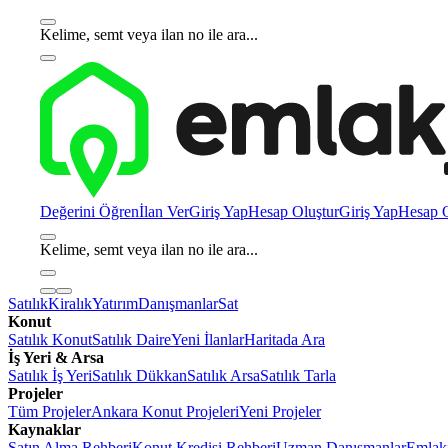
Kelime, semt veya ilan no ile ara...
Değerini Öğren
İlan Ver
Giriş Yap
Hesap Oluştur
Giriş Yap
Hesap O
Kelime, semt veya ilan no ile ara...
Satılık
Kiralık
Yatırım
Danışmanlar
Sat
Konut
Satılık Konut
Satılık Daire
Yeni İlanlar
Haritada Ara
İş Yeri & Arsa
Satılık İş Yeri
Satılık Dükkan
Satılık Arsa
Satılık Tarla
Projeler
Tüm Projeler
Ankara Konut Projeleri
Yeni Projeler
Kaynaklar
Satın Alma Rehberi
Konut Kredisi Rehberi
Uzman Danışmanlar
Emlakj