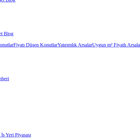
et Blog
onutlar
Fiyatı Düşen Konutlar
Yatırımlık Arsalar
Uygun m² Fiyatlı Arsala
hberi
k İş Yeri Piyasası