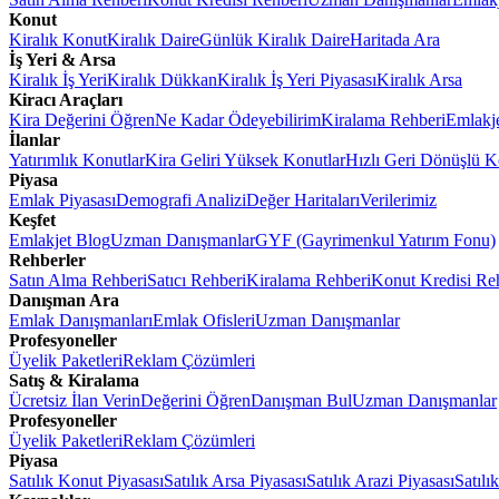
Konut
Kiralık Konut
Kiralık Daire
Günlük Kiralık Daire
Haritada Ara
İş Yeri & Arsa
Kiralık İş Yeri
Kiralık Dükkan
Kiralık İş Yeri Piyasası
Kiralık Arsa
Kiracı Araçları
Kira Değerini Öğren
Ne Kadar Ödeyebilirim
Kiralama Rehberi
Emlakj
İlanlar
Yatırımlık Konutlar
Kira Geliri Yüksek Konutlar
Hızlı Geri Dönüşlü K
Piyasa
Emlak Piyasası
Demografi Analizi
Değer Haritaları
Verilerimiz
Keşfet
Emlakjet Blog
Uzman Danışmanlar
GYF (Gayrimenkul Yatırım Fonu)
Rehberler
Satın Alma Rehberi
Satıcı Rehberi
Kiralama Rehberi
Konut Kredisi Re
Danışman Ara
Emlak Danışmanları
Emlak Ofisleri
Uzman Danışmanlar
Profesyoneller
Üyelik Paketleri
Reklam Çözümleri
Satış & Kiralama
Ücretsiz İlan Verin
Değerini Öğren
Danışman Bul
Uzman Danışmanlar
Profesyoneller
Üyelik Paketleri
Reklam Çözümleri
Piyasa
Satılık Konut Piyasası
Satılık Arsa Piyasası
Satılık Arazi Piyasası
Satılı