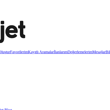
luştur
Favorilerim
Kayıtlı Aramalar
İlanlarım
Değerlemelerim
Mesajlar
Bi
et Blog