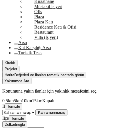
Kıraathane
Müstakil İş yeri
Ofis
Plaza
Plaza Katı
Residence Katı & Ofisi
Restaurant
Villa (İş yeri)
Arsa
Kat Karşılığı Arsa
Turistik Tesis
Kiralık
Projeler
Harita
Değerleri ve ilanları tematik haritada görün
Yakınımda Ara
Konumuna yakın ilanlar için yakınlık mesafesini seç.
0.5km
5km
10km
15km
Kapalı
İl
Temizle
Kahramanmaraş
İlçe
Temizle
Dulkadiroğlu