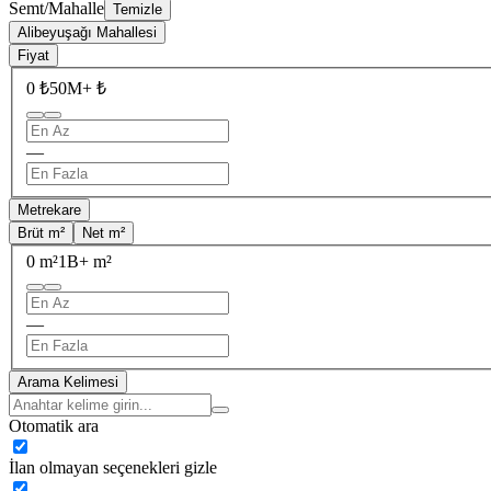
Semt/Mahalle
Temizle
Alibeyuşağı Mahallesi
Fiyat
0 ₺
50M+ ₺
—
Metrekare
Brüt m²
Net m²
0 m²
1B+ m²
—
Arama Kelimesi
Otomatik ara
İlan olmayan seçenekleri gizle