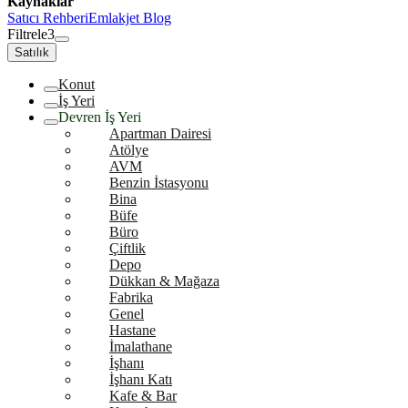
Kaynaklar
Satıcı Rehberi
Emlakjet Blog
Filtrele
3
Satılık
Konut
İş Yeri
Devren İş Yeri
Apartman Dairesi
Atölye
AVM
Benzin İstasyonu
Bina
Büfe
Büro
Çiftlik
Depo
Dükkan & Mağaza
Fabrika
Genel
Hastane
İmalathane
İşhanı
İşhanı Katı
Kafe & Bar