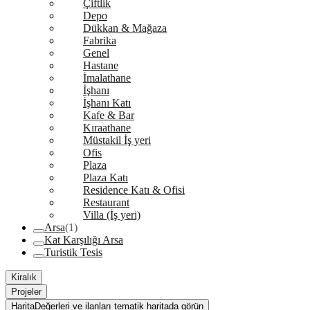
Çiftlik
Depo
Dükkan & Mağaza
Fabrika
Genel
Hastane
İmalathane
İşhanı
İşhanı Katı
Kafe & Bar
Kıraathane
Müstakil İş yeri
Ofis
Plaza
Plaza Katı
Residence Katı & Ofisi
Restaurant
Villa (İş yeri)
Arsa
(1)
Kat Karşılığı Arsa
Turistik Tesis
Kiralık
Projeler
Harita
Değerleri ve ilanları tematik haritada görün