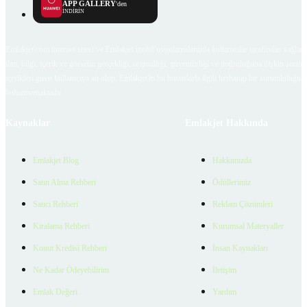
APP GALLERY
'den
İNDİRİN
Emlakjet.com internet sitesi ve Emlakjet mobil uygulamalarında kullanıcılar tarafından sağlana
ilan, bilgi, içerik ve görselin gerçekliği, orijinalliği, güvenilirliği ve doğruluğuna ilişkin soru
içerikleri giren kullanıcıya ait olup, Emlakjet'in bu hususlarla ilgili herhangi bir sorumluluğu
bulunmamaktadır.
Kaynaklar
Emlakjet Hakkında
Emlakjet Blog
Hakkımızda
Satın Alma Rehberi
Ödüllerimiz
Satıcı Rehberi
Reklam Çözümleri
Kiralama Rehberi
Kurumsal Materyaller
Konut Kredisi Rehberi
İnsan Kaynakları
Ne Kadar Ödeyebilirim
İletişim
Emlak Değeri
Yardım