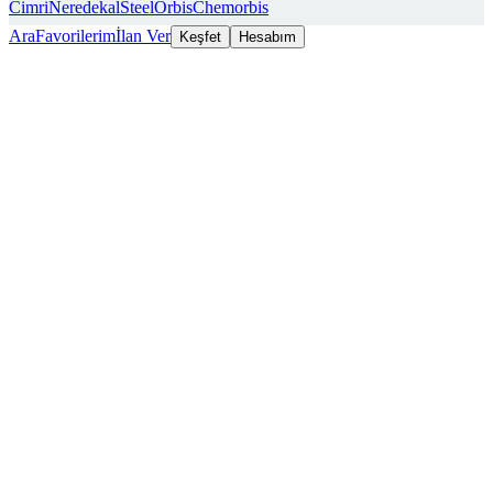
Cimri
Neredekal
SteelOrbis
Chemorbis
Ara
Favorilerim
İlan Ver
Keşfet
Hesabım