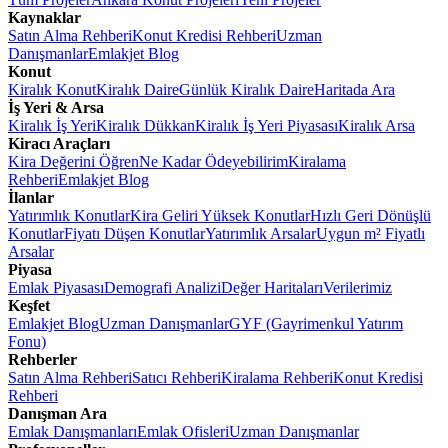
Kaynaklar
Satın Alma Rehberi
Konut Kredisi Rehberi
Uzman
Danışmanlar
Emlakjet Blog
Konut
Kiralık Konut
Kiralık Daire
Günlük Kiralık Daire
Haritada Ara
İş Yeri & Arsa
Kiralık İş Yeri
Kiralık Dükkan
Kiralık İş Yeri Piyasası
Kiralık Arsa
Kiracı Araçları
Kira Değerini Öğren
Ne Kadar Ödeyebilirim
Kiralama
Rehberi
Emlakjet Blog
İlanlar
Yatırımlık Konutlar
Kira Geliri Yüksek Konutlar
Hızlı Geri Dönüşlü
Konutlar
Fiyatı Düşen Konutlar
Yatırımlık Arsalar
Uygun m² Fiyatlı
Arsalar
Piyasa
Emlak Piyasası
Demografi Analizi
Değer Haritaları
Verilerimiz
Keşfet
Emlakjet Blog
Uzman Danışmanlar
GYF (Gayrimenkul Yatırım
Fonu)
Rehberler
Satın Alma Rehberi
Satıcı Rehberi
Kiralama Rehberi
Konut Kredisi
Rehberi
Danışman Ara
Emlak Danışmanları
Emlak Ofisleri
Uzman Danışmanlar