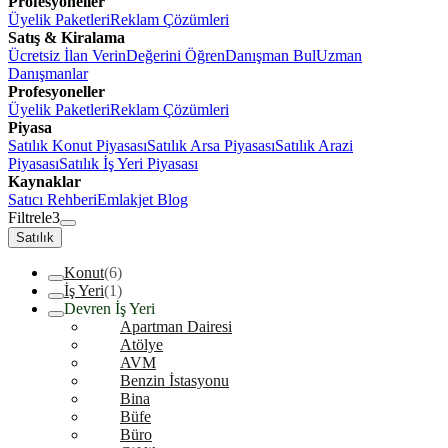
Profesyoneller
Üyelik Paketleri
Reklam Çözümleri
Satış & Kiralama
Ücretsiz İlan Verin
Değerini Öğren
Danışman Bul
Uzman
Danışmanlar
Profesyoneller
Üyelik Paketleri
Reklam Çözümleri
Piyasa
Satılık Konut Piyasası
Satılık Arsa Piyasası
Satılık Arazi
Piyasası
Satılık İş Yeri Piyasası
Kaynaklar
Satıcı Rehberi
Emlakjet Blog
Filtrele
3
Satılık
Konut
(6)
İş Yeri
(1)
Devren İş Yeri
Apartman Dairesi
Atölye
AVM
Benzin İstasyonu
Bina
Büfe
Büro