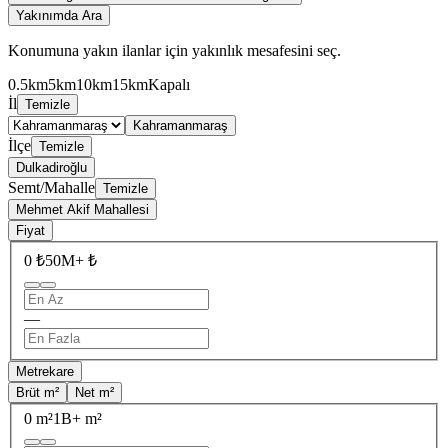
Yakınımda Ara
Konumuna yakın ilanlar için yakınlık mesafesini seç.
0.5km
5km
10km
15km
Kapalı
İl
Temizle
Kahramanmaraş
İlçe
Temizle
Dulkadiroğlu
Semt/Mahalle
Temizle
Mehmet Akif Mahallesi
Fiyat
0 ₺
50M+ ₺
—
Metrekare
Brüt m²
Net m²
0 m²
1B+ m²