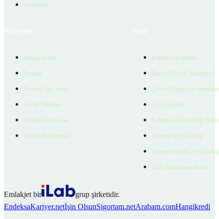
Verilerimiz
Hizmetler
Yasal
Danışman Bul
Kullanım Koşulları
Projeler
Bireysel Üyelik Sözleşmesi
Ücretsiz İlan Verin
Çerez Politikası ve Aydınlat
Üyelik Paketleri
Çerez Ayarları
EmlakZeka Asistan
Kullanıcı Veri Gizliliği Bildi
Uzman Danışmanlar
Ziyaretçi Veri Gizliliği
Müşteri Yetkilisi Veri Gizlili
Aday Aydınlatma Metni
Emlakjet bir
grup şirketidir.
Endeksa
Kariyer.net
İşin Olsun
Sigortam.net
Arabam.com
Hangikredi