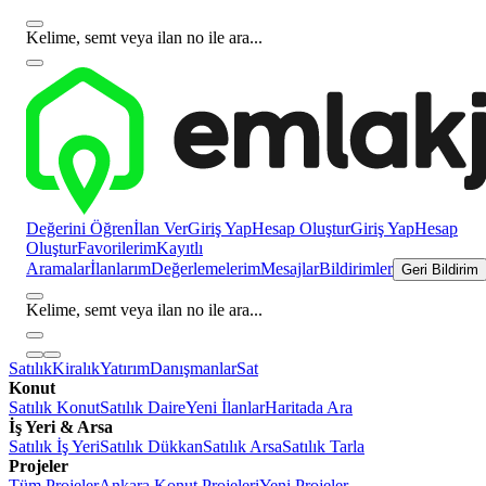
Kelime, semt veya ilan no ile ara...
Değerini Öğren
İlan Ver
Giriş Yap
Hesap Oluştur
Giriş Yap
Hesap
Oluştur
Favorilerim
Kayıtlı
Aramalar
İlanlarım
Değerlemelerim
Mesajlar
Bildirimler
Geri Bildirim
Kelime, semt veya ilan no ile ara...
Satılık
Kiralık
Yatırım
Danışmanlar
Sat
Konut
Satılık Konut
Satılık Daire
Yeni İlanlar
Haritada Ara
İş Yeri & Arsa
Satılık İş Yeri
Satılık Dükkan
Satılık Arsa
Satılık Tarla
Projeler
Tüm Projeler
Ankara Konut Projeleri
Yeni Projeler