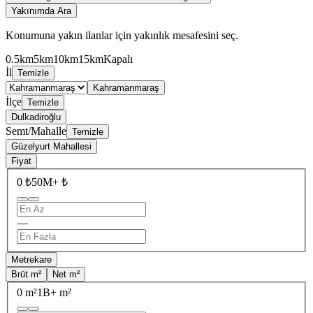
Yakınımda Ara
Konumuna yakın ilanlar için yakınlık mesafesini seç.
0.5km
5km
10km
15km
Kapalı
İl
Temizle
Kahramanmaraş
İlçe
Temizle
Dulkadiroğlu
Semt/Mahalle
Temizle
Güzelyurt Mahallesi
Fiyat
0 ₺
50M+ ₺
—
Metrekare
Brüt m²
Net m²
0 m²
1B+ m²