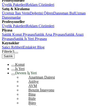
Profesyoneller
Üyelik Paketleri
Reklam Çözümleri
Satış & Kiralama
Ücretsiz İlan Verin
Değerini Öğren
Danışman Bul
Uzman
Danışmanlar
Profesyoneller
Üyelik Paketleri
Reklam Çözümleri
Piyasa
Satılık Konut Piyasası
Satılık Arsa Piyasası
Satılık Arazi
Piyasası
Satılık İş Yeri Piyasası
Kaynaklar
Satıcı Rehberi
Emlakjet Blog
Filtrele
3
Satılık
Konut
İş Yeri
Devren İş Yeri
Apartman Dairesi
Atölye
AVM
Benzin İstasyonu
Bina
Büfe
Büro