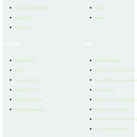
Ne Kadar Ödeyebilirim
İletişim
Emlak Değeri
Yardım
Verilerimiz
Hizmetler
Yasal
Danışman Bul
Kullanım Koşulları
Projeler
Bireysel Üyelik Sözleşmesi
Ücretsiz İlan Verin
Çerez Politikası ve Aydınlat
Üyelik Paketleri
Çerez Ayarları
EmlakZeka Asistan
Kullanıcı Veri Gizliliği Bildi
Uzman Danışmanlar
Ziyaretçi Veri Gizliliği
Müşteri Yetkilisi Veri Gizlili
Aday Aydınlatma Metni