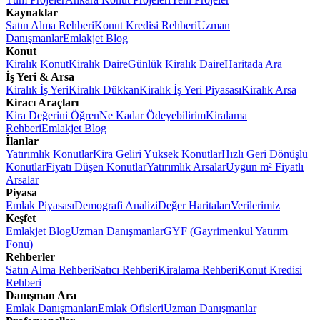
Kaynaklar
Satın Alma Rehberi
Konut Kredisi Rehberi
Uzman
Danışmanlar
Emlakjet Blog
Konut
Kiralık Konut
Kiralık Daire
Günlük Kiralık Daire
Haritada Ara
İş Yeri & Arsa
Kiralık İş Yeri
Kiralık Dükkan
Kiralık İş Yeri Piyasası
Kiralık Arsa
Kiracı Araçları
Kira Değerini Öğren
Ne Kadar Ödeyebilirim
Kiralama
Rehberi
Emlakjet Blog
İlanlar
Yatırımlık Konutlar
Kira Geliri Yüksek Konutlar
Hızlı Geri Dönüşlü
Konutlar
Fiyatı Düşen Konutlar
Yatırımlık Arsalar
Uygun m² Fiyatlı
Arsalar
Piyasa
Emlak Piyasası
Demografi Analizi
Değer Haritaları
Verilerimiz
Keşfet
Emlakjet Blog
Uzman Danışmanlar
GYF (Gayrimenkul Yatırım
Fonu)
Rehberler
Satın Alma Rehberi
Satıcı Rehberi
Kiralama Rehberi
Konut Kredisi
Rehberi
Danışman Ara
Emlak Danışmanları
Emlak Ofisleri
Uzman Danışmanlar