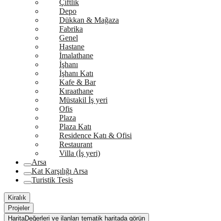
Çiftlik
Depo
Dükkan & Mağaza
Fabrika
Genel
Hastane
İmalathane
İşhanı
İşhanı Katı
Kafe & Bar
Kıraathane
Müstakil İş yeri
Ofis
Plaza
Plaza Katı
Residence Katı & Ofisi
Restaurant
Villa (İş yeri)
Arsa
Kat Karşılığı Arsa
Turistik Tesis
Kiralık
Projeler
Harita
Değerleri ve ilanları tematik haritada görün