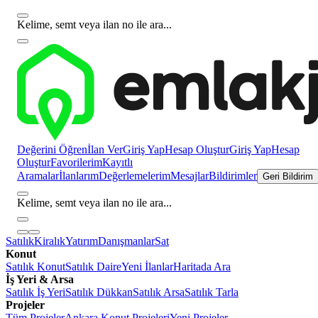
Kelime, semt veya ilan no ile ara...
Değerini Öğren
İlan Ver
Giriş Yap
Hesap Oluştur
Giriş Yap
Hesap
Oluştur
Favorilerim
Kayıtlı
Aramalar
İlanlarım
Değerlemelerim
Mesajlar
Bildirimler
Geri Bildirim
Kelime, semt veya ilan no ile ara...
Satılık
Kiralık
Yatırım
Danışmanlar
Sat
Konut
Satılık Konut
Satılık Daire
Yeni İlanlar
Haritada Ara
İş Yeri & Arsa
Satılık İş Yeri
Satılık Dükkan
Satılık Arsa
Satılık Tarla
Projeler
Tüm Projeler
Ankara Konut Projeleri
Yeni Projeler