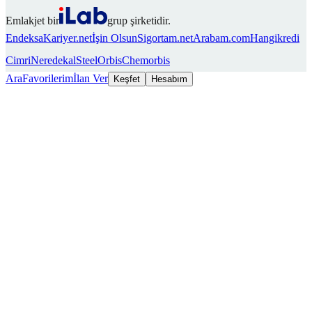
Emlakjet bir
grup şirketidir.
Endeksa
Kariyer.net
İşin Olsun
Sigortam.net
Arabam.com
Hangikredi
Cimri
Neredekal
SteelOrbis
Chemorbis
Ara
Favorilerim
İlan Ver
Keşfet
Hesabım