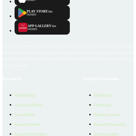
İNDİRİN
PLAY STORE
'dan
İNDİRİN
APP GALLERY
'den
İNDİRİN
Emlakjet.com internet sitesi ve Emlakjet mobil uygulamalarında kullanıcılar tarafından sağlana
ilan, bilgi, içerik ve görselin gerçekliği, orijinalliği, güvenilirliği ve doğruluğuna ilişkin soru
içerikleri giren kullanıcıya ait olup, Emlakjet'in bu hususlarla ilgili herhangi bir sorumluluğu
bulunmamaktadır.
Kaynaklar
Emlakjet Hakkında
Emlakjet Blog
Hakkımızda
Satın Alma Rehberi
Ödüllerimiz
Satıcı Rehberi
Reklam Çözümleri
Kiralama Rehberi
Kurumsal Materyaller
Konut Kredisi Rehberi
İnsan Kaynakları