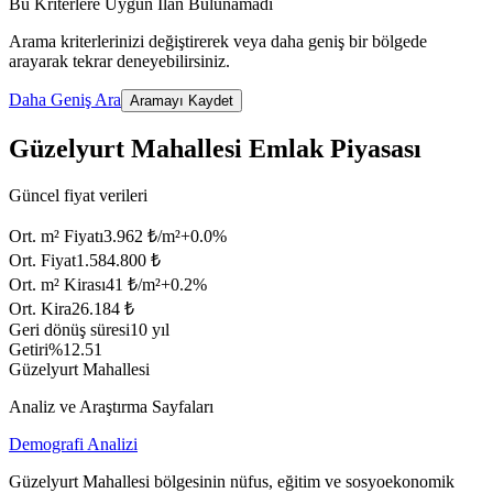
Bu Kriterlere Uygun İlan Bulunamadı
Arama kriterlerinizi değiştirerek veya daha geniş bir bölgede
arayarak tekrar deneyebilirsiniz.
Daha Geniş Ara
Aramayı Kaydet
Güzelyurt Mahallesi Emlak Piyasası
Güncel fiyat verileri
Ort. m² Fiyatı
3.962 ₺/m²
+
0.0
%
Ort. Fiyat
1.584.800 ₺
Ort. m² Kirası
41 ₺/m²
+
0.2
%
Ort. Kira
26.184 ₺
Geri dönüş süresi
10 yıl
Getiri
%12.51
Güzelyurt Mahallesi
Analiz ve Araştırma Sayfaları
Demografi Analizi
Güzelyurt Mahallesi bölgesinin nüfus, eğitim ve sosyoekonomik