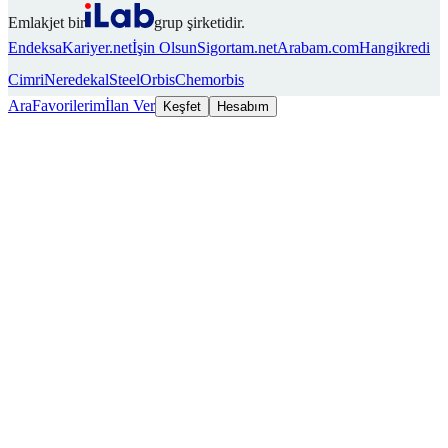
Emlakjet bir
grup şirketidir.
Endeksa
Kariyer.net
İşin Olsun
Sigortam.net
Arabam.com
Hangikredi
Cimri
Neredekal
SteelOrbis
Chemorbis
Ara
Favorilerim
İlan Ver
Keşfet
Hesabım