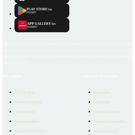
PLAY STORE
'dan
İNDİRİN
APP GALLERY
'den
İNDİRİN
Emlakjet.com internet sitesi ve Emlakjet mobil uygulamalarında kullanıcılar tarafından sağlana
ilan, bilgi, içerik ve görselin gerçekliği, orijinalliği, güvenilirliği ve doğruluğuna ilişkin soru
içerikleri giren kullanıcıya ait olup, Emlakjet'in bu hususlarla ilgili herhangi bir sorumluluğu
bulunmamaktadır.
Kaynaklar
Emlakjet Hakkında
Emlakjet Blog
Hakkımızda
Satın Alma Rehberi
Ödüllerimiz
Satıcı Rehberi
Reklam Çözümleri
Kiralama Rehberi
Kurumsal Materyaller
Konut Kredisi Rehberi
İnsan Kaynakları