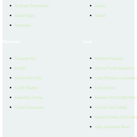
Ne Kadar Ödeyebilirim
İletişim
Emlak Değeri
Yardım
Verilerimiz
Hizmetler
Yasal
Danışman Bul
Kullanım Koşulları
Projeler
Bireysel Üyelik Sözleşmesi
Ücretsiz İlan Verin
Çerez Politikası ve Aydınlat
Üyelik Paketleri
Çerez Ayarları
EmlakZeka Asistan
Kullanıcı Veri Gizliliği Bildi
Uzman Danışmanlar
Ziyaretçi Veri Gizliliği
Müşteri Yetkilisi Veri Gizlili
Aday Aydınlatma Metni