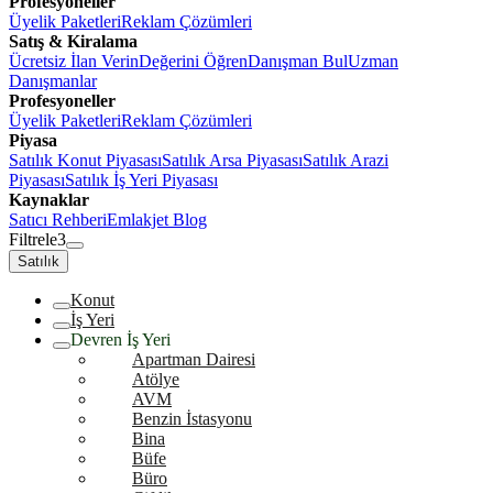
Profesyoneller
Üyelik Paketleri
Reklam Çözümleri
Satış & Kiralama
Ücretsiz İlan Verin
Değerini Öğren
Danışman Bul
Uzman
Danışmanlar
Profesyoneller
Üyelik Paketleri
Reklam Çözümleri
Piyasa
Satılık Konut Piyasası
Satılık Arsa Piyasası
Satılık Arazi
Piyasası
Satılık İş Yeri Piyasası
Kaynaklar
Satıcı Rehberi
Emlakjet Blog
Filtrele
3
Satılık
Konut
İş Yeri
Devren İş Yeri
Apartman Dairesi
Atölye
AVM
Benzin İstasyonu
Bina
Büfe
Büro