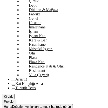
Çiftlik
Depo
Dükkan & Mağaza
Fabrika
Genel
Hastane
İmalathane
İşhanı
İşhanı Katı
Kafe & Bar
Kıraathane
Müstakil İş yeri
Ofis
Plaza
Plaza Katı
Residence Katı & Ofisi
Restaurant
Villa (İş yeri)
Arsa
(1)
Kat Karşılığı Arsa
Turistik Tesis
Kiralık
Projeler
Harita
Değerleri ve ilanları tematik haritada görün