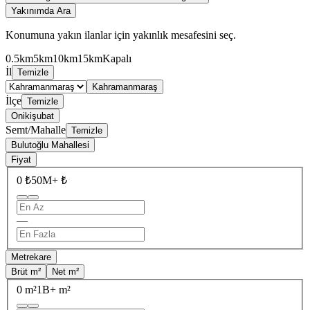
Yakınımda Ara
Konumuna yakın ilanlar için yakınlık mesafesini seç.
0.5km
5km
10km
15km
Kapalı
İl
Temizle
Kahramanmaraş
İlçe
Temizle
Onikişubat
Semt/Mahalle
Temizle
Bulutoğlu Mahallesi
Fiyat
0 ₺
50M+ ₺
—
Metrekare
Brüt m²
Net m²
0 m²
1B+ m²