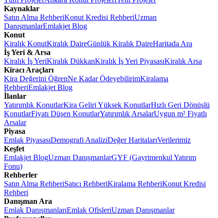
Kaynaklar
Satın Alma Rehberi
Konut Kredisi Rehberi
Uzman
Danışmanlar
Emlakjet Blog
Konut
Kiralık Konut
Kiralık Daire
Günlük Kiralık Daire
Haritada Ara
İş Yeri & Arsa
Kiralık İş Yeri
Kiralık Dükkan
Kiralık İş Yeri Piyasası
Kiralık Arsa
Kiracı Araçları
Kira Değerini Öğren
Ne Kadar Ödeyebilirim
Kiralama
Rehberi
Emlakjet Blog
İlanlar
Yatırımlık Konutlar
Kira Geliri Yüksek Konutlar
Hızlı Geri Dönüşlü
Konutlar
Fiyatı Düşen Konutlar
Yatırımlık Arsalar
Uygun m² Fiyatlı
Arsalar
Piyasa
Emlak Piyasası
Demografi Analizi
Değer Haritaları
Verilerimiz
Keşfet
Emlakjet Blog
Uzman Danışmanlar
GYF (Gayrimenkul Yatırım
Fonu)
Rehberler
Satın Alma Rehberi
Satıcı Rehberi
Kiralama Rehberi
Konut Kredisi
Rehberi
Danışman Ara
Emlak Danışmanları
Emlak Ofisleri
Uzman Danışmanlar