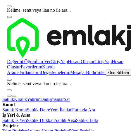
Kelime, semt veya ilan no ile ara...
Değerini Öğren
İlan Ver
Giriş Yap
Hesap Oluştur
Giriş Yap
Hesap
Oluştur
Favorilerim
Kayıtlı
Aramalar
İlanlarım
Değerlemelerim
Mesajlar
Bildirimler
Geri Bildirim
Kelime, semt veya ilan no ile ara...
Satılık
Kiralık
Yatırım
Danışmanlar
Sat
Konut
Satılık Konut
Satılık Daire
Yeni İlanlar
Haritada Ara
İş Yeri & Arsa
Satılık İş Yeri
Satılık Dükkan
Satılık Arsa
Satılık Tarla
Projeler
Tüm Projeler
Ankara Konut Projeleri
Yeni Projeler