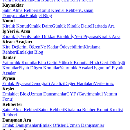
Kaynaklar
Satın Alma Rehberi
Konut Kredisi Rehberi
Uzman
Danışmanlar
Emlakjet Blog
Konut
Kiralık Konut
Kiralık Daire
Günlük Kiralık Daire
Haritada Ara
İş Yeri & Arsa
Kiralık İş Yeri
Kiralık Dükkan
Kiralık İş Yeri Piyasası
Kiralık Arsa
Kiracı Araçları
Kira Değerini Öğren
Ne Kadar Ödeyebilirim
Kiralama
Rehberi
Emlakjet Blog
İlanlar
Yatırımlık Konutlar
Kira Geliri Yüksek Konutlar
Hızlı Geri Dönüşlü
Konutlar
Fiyatı Düşen Konutlar
Yatırımlık Arsalar
Uygun m² Fiyatlı
Arsalar
Piyasa
Emlak Piyasası
Demografi Analizi
Değer Haritaları
Verilerimiz
Keşfet
Emlakjet Blog
Uzman Danışmanlar
GYF (Gayrimenkul Yatırım
Fonu)
Rehberler
Satın Alma Rehberi
Satıcı Rehberi
Kiralama Rehberi
Konut Kredisi
Rehberi
Danışman Ara
Emlak Danışmanları
Emlak Ofisleri
Uzman Danışmanlar