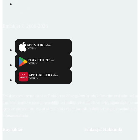
Emlakjet © 2006-2026
APP STORE
'dan
İNDİRİN
PLAY STORE
'dan
İNDİRİN
APP GALLERY
'den
İNDİRİN
Emlakjet.com internet sitesi ve Emlakjet mobil uygulamalarında kullanıcılar tarafından sağlana
ilan, bilgi, içerik ve görselin gerçekliği, orijinalliği, güvenilirliği ve doğruluğuna ilişkin soru
içerikleri giren kullanıcıya ait olup, Emlakjet'in bu hususlarla ilgili herhangi bir sorumluluğu
bulunmamaktadır.
Kaynaklar
Emlakjet Hakkında