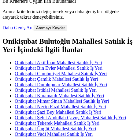
Bu Kriterlere Uygun İlan Bulunamadı
Arama kriterlerinizi değiştirerek veya daha geniş bir bölgede
arayarak tekrar deneyebilirsiniz.
Daha Geniş Ara
Aramayı Kaydet
Onikişubat Bulutoğlu Mahallesi Satılık İş
Yeri İçindeki İlgili İlanlar
Onikişubat Akif İnan Mahallesi Satılık İş Yeri
Onikişubat Bin Evler Mahallesi Satılık İş Yeri
Onikişubat Cumhuriyet Mahallesi Satılık İş Yeri
Onikişubat Çamlık Mahallesi Satılık İş Yeri
Onikişubat Dumlupınar Mahallesi Satılık İş Yeri
Onikişubat İstiklal Mahallesi Satılık İş Yeri
Onikişubat Karamanlı Mahallesi Satılık İş Yeri
Onikişubat Mimar Sinan Mahallesi Satılık İş Yeri
Onikişubat Necip Fazıl Mahallesi Satılık İş Yeri
Onikişubat Şazi Bey Mahallesi Satılık İş Yeri
Onikişubat Şehit Abdullah Çavuş Mahallesi Satılık İş Yeri
Onikişubat Tekerek Mahallesi Satılık İş Yeri
Onikişubat Üngüt Mahallesi Satılık İş Yeri
Onikişubat Vadi Mahallesi Satılık İş Yeri