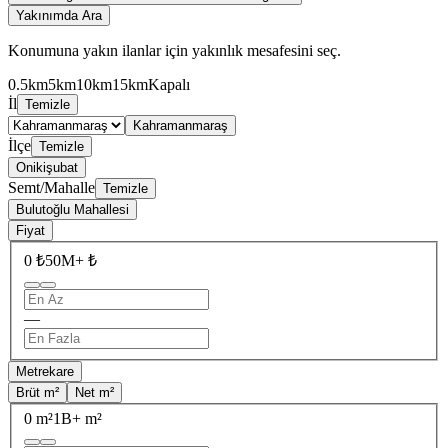
Yakınımda Ara
Konumuna yakın ilanlar için yakınlık mesafesini seç.
0.5km
5km
10km
15km
Kapalı
İl
Temizle
Kahramanmaraş
İlçe
Temizle
Onikişubat
Semt/Mahalle
Temizle
Bulutoğlu Mahallesi
Fiyat
0 ₺
50M+ ₺
—
Metrekare
Brüt m²
Net m²
0 m²
1B+ m²