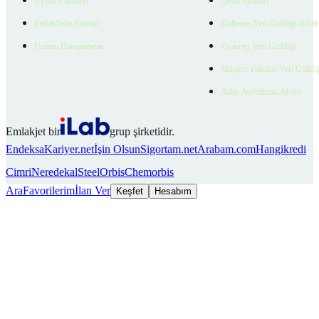
Üyelik Paketleri
Çerez Ayarları
EmlakZeka Asistan
Kullanıcı Veri Gizliliği Bildi
Uzman Danışmanlar
Ziyaretçi Veri Gizliliği
Müşteri Yetkilisi Veri Gizlili
Aday Aydınlatma Metni
Emlakjet bir
grup şirketidir.
Endeksa
Kariyer.net
İşin Olsun
Sigortam.net
Arabam.com
Hangikredi
Cimri
Neredekal
SteelOrbis
Chemorbis
Ara
Favorilerim
İlan Ver
Keşfet
Hesabım