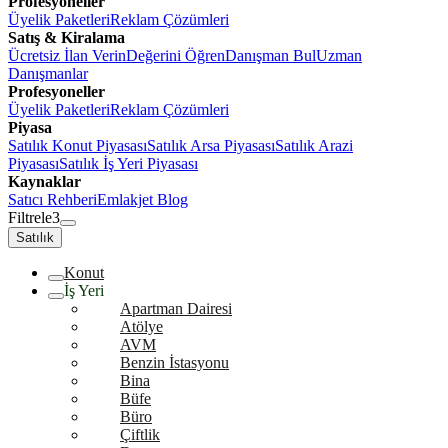
Profesyoneller
Üyelik Paketleri
Reklam Çözümleri
Satış & Kiralama
Ücretsiz İlan Verin
Değerini Öğren
Danışman Bul
Uzman
Danışmanlar
Profesyoneller
Üyelik Paketleri
Reklam Çözümleri
Piyasa
Satılık Konut Piyasası
Satılık Arsa Piyasası
Satılık Arazi
Piyasası
Satılık İş Yeri Piyasası
Kaynaklar
Satıcı Rehberi
Emlakjet Blog
Filtrele
3
Satılık
Konut
İş Yeri
Apartman Dairesi
Atölye
AVM
Benzin İstasyonu
Bina
Büfe
Büro
Çiftlik