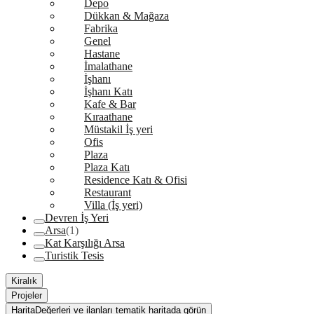
Depo
Dükkan & Mağaza
Fabrika
Genel
Hastane
İmalathane
İşhanı
İşhanı Katı
Kafe & Bar
Kıraathane
Müstakil İş yeri
Ofis
Plaza
Plaza Katı
Residence Katı & Ofisi
Restaurant
Villa (İş yeri)
Devren İş Yeri
Arsa
(1)
Kat Karşılığı Arsa
Turistik Tesis
Kiralık
Projeler
Harita
Değerleri ve ilanları tematik haritada görün