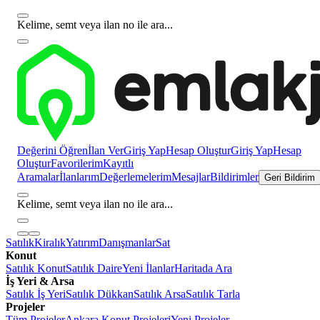
Kelime, semt veya ilan no ile ara...
Değerini Öğren
İlan Ver
Giriş Yap
Hesap Oluştur
Giriş Yap
Hesap
Oluştur
Favorilerim
Kayıtlı
Aramalar
İlanlarım
Değerlemelerim
Mesajlar
Bildirimler
Geri Bildirim
Kelime, semt veya ilan no ile ara...
Satılık
Kiralık
Yatırım
Danışmanlar
Sat
Konut
Satılık Konut
Satılık Daire
Yeni İlanlar
Haritada Ara
İş Yeri & Arsa
Satılık İş Yeri
Satılık Dükkan
Satılık Arsa
Satılık Tarla
Projeler
Tüm Projeler
Ankara Konut Projeleri
Yeni Projeler