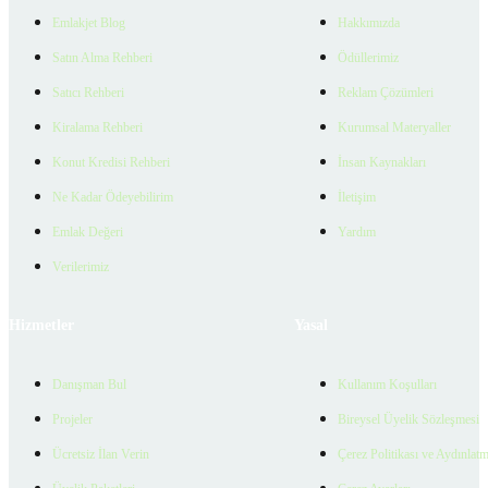
Emlakjet Blog
Hakkımızda
Satın Alma Rehberi
Ödüllerimiz
Satıcı Rehberi
Reklam Çözümleri
Kiralama Rehberi
Kurumsal Materyaller
Konut Kredisi Rehberi
İnsan Kaynakları
Ne Kadar Ödeyebilirim
İletişim
Emlak Değeri
Yardım
Verilerimiz
Hizmetler
Yasal
Danışman Bul
Kullanım Koşulları
Projeler
Bireysel Üyelik Sözleşmesi
Ücretsiz İlan Verin
Çerez Politikası ve Aydınlat