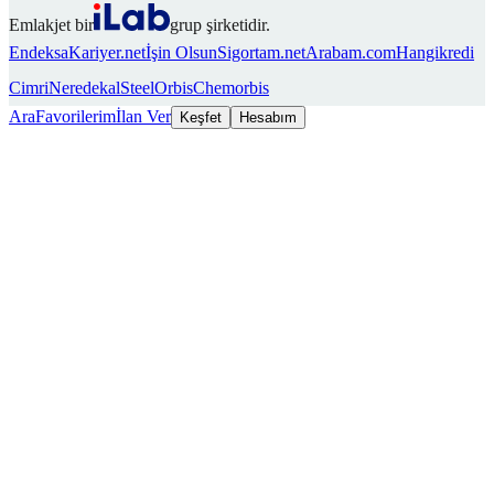
Emlakjet bir
grup şirketidir.
Endeksa
Kariyer.net
İşin Olsun
Sigortam.net
Arabam.com
Hangikredi
Cimri
Neredekal
SteelOrbis
Chemorbis
Ara
Favorilerim
İlan Ver
Keşfet
Hesabım