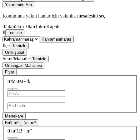
Yakınımda Ara
Konumuna yakın ilanlar için yakınlık mesafesini seç.
0.5km
5km
10km
15km
Kapalı
İl
Temizle
Kahramanmaraş
İlçe
Temizle
Onikişubat
Semt/Mahalle
Temizle
Orhangazi Mahallesi
Fiyat
0 ₺
50M+ ₺
—
Metrekare
Brüt m²
Net m²
0 m²
1B+ m²