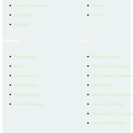
Ne Kadar Ödeyebilirim
İletişim
Emlak Değeri
Yardım
Verilerimiz
Hizmetler
Yasal
Danışman Bul
Kullanım Koşulları
Projeler
Bireysel Üyelik Sözleşmesi
Ücretsiz İlan Verin
Çerez Politikası ve Aydınlat
Üyelik Paketleri
Çerez Ayarları
EmlakZeka Asistan
Kullanıcı Veri Gizliliği Bildi
Uzman Danışmanlar
Ziyaretçi Veri Gizliliği
Müşteri Yetkilisi Veri Gizlili
Aday Aydınlatma Metni