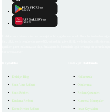
PLAY STORE
'dan
İNDİRİN
APP GALLERY
'den
İNDİRİN
Emlakjet.com internet sitesi ve Emlakjet mobil uygulamalarında kullanıcılar tarafından sağlana
ilan, bilgi, içerik ve görselin gerçekliği, orijinalliği, güvenilirliği ve doğruluğuna ilişkin soru
içerikleri giren kullanıcıya ait olup, Emlakjet'in bu hususlarla ilgili herhangi bir sorumluluğu
bulunmamaktadır.
Kaynaklar
Emlakjet Hakkında
Emlakjet Blog
Hakkımızda
Satın Alma Rehberi
Ödüllerimiz
Satıcı Rehberi
Reklam Çözümleri
Kiralama Rehberi
Kurumsal Materyaller
Konut Kredisi Rehberi
İnsan Kaynakları