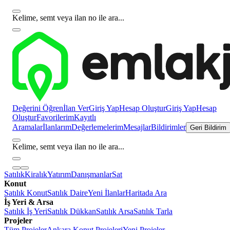
Kelime, semt veya ilan no ile ara...
Değerini Öğren
İlan Ver
Giriş Yap
Hesap Oluştur
Giriş Yap
Hesap
Oluştur
Favorilerim
Kayıtlı
Aramalar
İlanlarım
Değerlemelerim
Mesajlar
Bildirimler
Geri Bildirim
Kelime, semt veya ilan no ile ara...
Satılık
Kiralık
Yatırım
Danışmanlar
Sat
Konut
Satılık Konut
Satılık Daire
Yeni İlanlar
Haritada Ara
İş Yeri & Arsa
Satılık İş Yeri
Satılık Dükkan
Satılık Arsa
Satılık Tarla
Projeler
Tüm Projeler
Ankara Konut Projeleri
Yeni Projeler