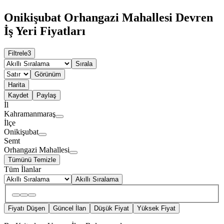
Onikişubat Orhangazi Mahallesi Devren
İş Yeri Fiyatları
Filtrele
3
Sırala
Görünüm
Harita
Kaydet
Paylaş
İl
Kahramanmaraş
İlçe
Onikişubat
Semt
Orhangazi Mahallesi
Tümünü Temizle
Tüm İlanlar
Akıllı Sıralama
Fiyatı Düşen
Güncel İlan
Düşük Fiyat
Yüksek Fiyat