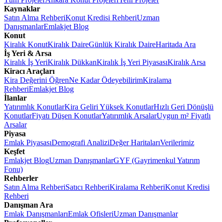
Kaynaklar
Satın Alma Rehberi
Konut Kredisi Rehberi
Uzman
Danışmanlar
Emlakjet Blog
Konut
Kiralık Konut
Kiralık Daire
Günlük Kiralık Daire
Haritada Ara
İş Yeri & Arsa
Kiralık İş Yeri
Kiralık Dükkan
Kiralık İş Yeri Piyasası
Kiralık Arsa
Kiracı Araçları
Kira Değerini Öğren
Ne Kadar Ödeyebilirim
Kiralama
Rehberi
Emlakjet Blog
İlanlar
Yatırımlık Konutlar
Kira Geliri Yüksek Konutlar
Hızlı Geri Dönüşlü
Konutlar
Fiyatı Düşen Konutlar
Yatırımlık Arsalar
Uygun m² Fiyatlı
Arsalar
Piyasa
Emlak Piyasası
Demografi Analizi
Değer Haritaları
Verilerimiz
Keşfet
Emlakjet Blog
Uzman Danışmanlar
GYF (Gayrimenkul Yatırım
Fonu)
Rehberler
Satın Alma Rehberi
Satıcı Rehberi
Kiralama Rehberi
Konut Kredisi
Rehberi
Danışman Ara
Emlak Danışmanları
Emlak Ofisleri
Uzman Danışmanlar