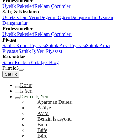
Profesyoneller
Üyelik Paketleri
Reklam Çözümleri
Satış & Kiralama
Ücretsiz İlan Verin
Değerini Öğren
Danışman Bul
Uzman
Danışmanlar
Profesyoneller
Üyelik Paketleri
Reklam Çözümleri
Piyasa
Satılık Konut Piyasası
Satılık Arsa Piyasası
Satılık Arazi
Piyasası
Satılık İş Yeri Piyasası
Kaynaklar
Satıcı Rehberi
Emlakjet Blog
Filtrele
3
Satılık
Konut
İş Yeri
Devren İş Yeri
Apartman Dairesi
Atölye
AVM
Benzin İstasyonu
Bina
Büfe
Büro