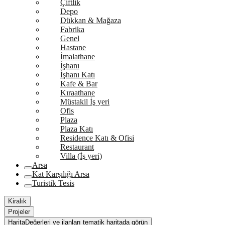
Çiftlik
Depo
Dükkan & Mağaza
Fabrika
Genel
Hastane
İmalathane
İşhanı
İşhanı Katı
Kafe & Bar
Kıraathane
Müstakil İş yeri
Ofis
Plaza
Plaza Katı
Residence Katı & Ofisi
Restaurant
Villa (İş yeri)
Arsa
Kat Karşılığı Arsa
Turistik Tesis
Kiralık
Projeler
Harita
Değerleri ve ilanları tematik haritada görün