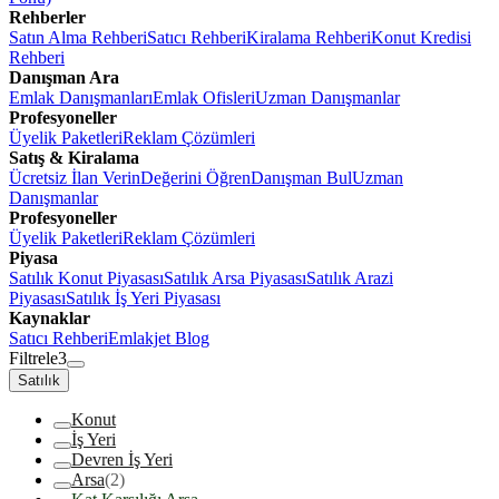
Rehberler
Satın Alma Rehberi
Satıcı Rehberi
Kiralama Rehberi
Konut Kredisi
Rehberi
Danışman Ara
Emlak Danışmanları
Emlak Ofisleri
Uzman Danışmanlar
Profesyoneller
Üyelik Paketleri
Reklam Çözümleri
Satış & Kiralama
Ücretsiz İlan Verin
Değerini Öğren
Danışman Bul
Uzman
Danışmanlar
Profesyoneller
Üyelik Paketleri
Reklam Çözümleri
Piyasa
Satılık Konut Piyasası
Satılık Arsa Piyasası
Satılık Arazi
Piyasası
Satılık İş Yeri Piyasası
Kaynaklar
Satıcı Rehberi
Emlakjet Blog
Filtrele
3
Satılık
Konut
İş Yeri
Devren İş Yeri
Arsa
(2)