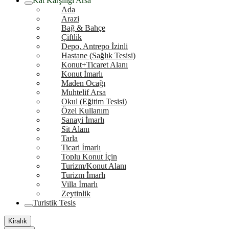
Kat Karşılığı Arsa
Ada
Arazi
Bağ & Bahçe
Çiftlik
Depo, Antrepo İzinli
Hastane (Sağlık Tesisi)
Konut+Ticaret Alanı
Konut İmarlı
Maden Ocağı
Muhtelif Arsa
Okul (Eğitim Tesisi)
Özel Kullanım
Sanayi İmarlı
Sit Alanı
Tarla
Ticari İmarlı
Toplu Konut İçin
Turizm/Konut Alanı
Turizm İmarlı
Villa İmarlı
Zeytinlik
Turistik Tesis
Kiralık