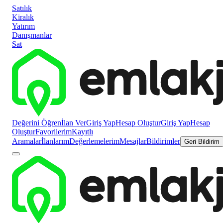
Satılık
Kiralık
Yatırım
Danışmanlar
Sat
Değerini Öğren
İlan Ver
Giriş Yap
Hesap Oluştur
Giriş Yap
Hesap
Oluştur
Favorilerim
Kayıtlı
Aramalar
İlanlarım
Değerlemelerim
Mesajlar
Bildirimler
Geri Bildirim