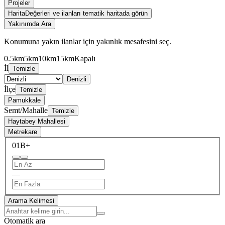
Projeler
Harita
Değerleri ve ilanları tematik haritada görün
Yakınımda Ara
Konumuna yakın ilanlar için yakınlık mesafesini seç.
0.5km
5km
10km
15km
Kapalı
İl
Temizle
Denizli
İlçe
Temizle
Pamukkale
Semt/Mahalle
Temizle
Haytabey Mahallesi
Metrekare
0
1B+
—
Arama Kelimesi
Otomatik ara