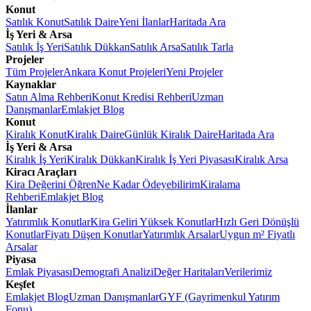
Konut
Satılık Konut
Satılık Daire
Yeni İlanlar
Haritada Ara
İş Yeri & Arsa
Satılık İş Yeri
Satılık Dükkan
Satılık Arsa
Satılık Tarla
Projeler
Tüm Projeler
Ankara Konut Projeleri
Yeni Projeler
Kaynaklar
Satın Alma Rehberi
Konut Kredisi Rehberi
Uzman
Danışmanlar
Emlakjet Blog
Konut
Kiralık Konut
Kiralık Daire
Günlük Kiralık Daire
Haritada Ara
İş Yeri & Arsa
Kiralık İş Yeri
Kiralık Dükkan
Kiralık İş Yeri Piyasası
Kiralık Arsa
Kiracı Araçları
Kira Değerini Öğren
Ne Kadar Ödeyebilirim
Kiralama
Rehberi
Emlakjet Blog
İlanlar
Yatırımlık Konutlar
Kira Geliri Yüksek Konutlar
Hızlı Geri Dönüşlü
Konutlar
Fiyatı Düşen Konutlar
Yatırımlık Arsalar
Uygun m² Fiyatlı
Arsalar
Piyasa
Emlak Piyasası
Demografi Analizi
Değer Haritaları
Verilerimiz
Keşfet
Emlakjet Blog
Uzman Danışmanlar
GYF (Gayrimenkul Yatırım
Fonu)