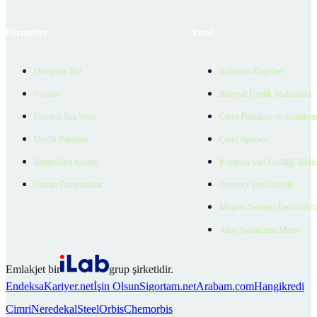
Hizmetler
Yasal
Danışman Bul
Kullanım Koşulları
Projeler
Bireysel Üyelik Sözleşmesi
Ücretsiz İlan Verin
Çerez Politikası ve Aydınlat
Üyelik Paketleri
Çerez Ayarları
EmlakZeka Asistan
Kullanıcı Veri Gizliliği Bildi
Uzman Danışmanlar
Ziyaretçi Veri Gizliliği
Müşteri Yetkilisi Veri Gizlili
Aday Aydınlatma Metni
Emlakjet bir
grup şirketidir.
Endeksa
Kariyer.net
İşin Olsun
Sigortam.net
Arabam.com
Hangikredi
Cimri
Neredekal
SteelOrbis
Chemorbis