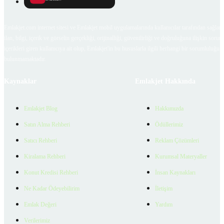
Emlakjet.com internet sitesi ve Emlakjet mobil uygulamalarında kullanıcılar tarafından sağlana
ilan, bilgi, içerik ve görselin gerçekliği, orijinalliği, güvenilirliği ve doğruluğuna ilişkin soru
içerikleri giren kullanıcıya ait olup, Emlakjet'in bu hususlarla ilgili herhangi bir sorumluluğu
bulunmamaktadır.
Kaynaklar
Emlakjet Hakkında
Emlakjet Blog
Hakkımızda
Satın Alma Rehberi
Ödüllerimiz
Satıcı Rehberi
Reklam Çözümleri
Kiralama Rehberi
Kurumsal Materyaller
Konut Kredisi Rehberi
İnsan Kaynakları
Ne Kadar Ödeyebilirim
İletişim
Emlak Değeri
Yardım
Verilerimiz