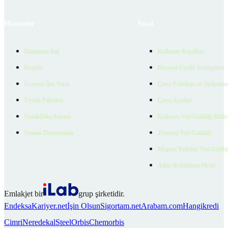
Hizmetler
Yasal
Danışman Bul
Kullanım Koşulları
Projeler
Bireysel Üyelik Sözleşmesi
Ücretsiz İlan Verin
Çerez Politikası ve Aydınlat
Üyelik Paketleri
Çerez Ayarları
EmlakZeka Asistan
Kullanıcı Veri Gizliliği Bildi
Uzman Danışmanlar
Ziyaretçi Veri Gizliliği
Müşteri Yetkilisi Veri Gizlili
Aday Aydınlatma Metni
Emlakjet bir
grup şirketidir.
Endeksa
Kariyer.net
İşin Olsun
Sigortam.net
Arabam.com
Hangikredi
Cimri
Neredekal
SteelOrbis
Chemorbis