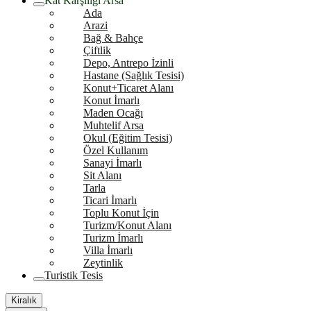
Kat Karşılığı Arsa
Ada
Arazi
Bağ & Bahçe
Çiftlik
Depo, Antrepo İzinli
Hastane (Sağlık Tesisi)
Konut+Ticaret Alanı
Konut İmarlı
Maden Ocağı
Muhtelif Arsa
Okul (Eğitim Tesisi)
Özel Kullanım
Sanayi İmarlı
Sit Alanı
Tarla
Ticari İmarlı
Toplu Konut İçin
Turizm/Konut Alanı
Turizm İmarlı
Villa İmarlı
Zeytinlik
Turistik Tesis
Kiralık