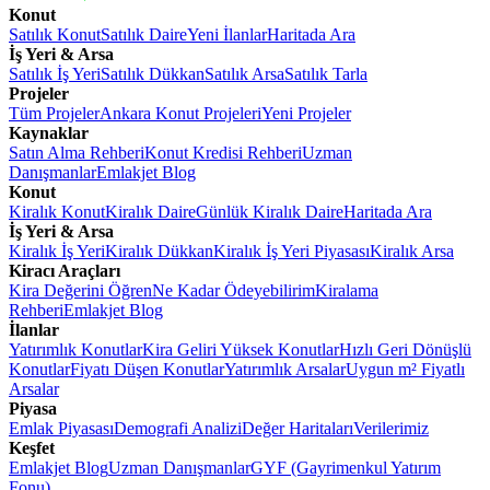
Konut
Satılık Konut
Satılık Daire
Yeni İlanlar
Haritada Ara
İş Yeri & Arsa
Satılık İş Yeri
Satılık Dükkan
Satılık Arsa
Satılık Tarla
Projeler
Tüm Projeler
Ankara Konut Projeleri
Yeni Projeler
Kaynaklar
Satın Alma Rehberi
Konut Kredisi Rehberi
Uzman
Danışmanlar
Emlakjet Blog
Konut
Kiralık Konut
Kiralık Daire
Günlük Kiralık Daire
Haritada Ara
İş Yeri & Arsa
Kiralık İş Yeri
Kiralık Dükkan
Kiralık İş Yeri Piyasası
Kiralık Arsa
Kiracı Araçları
Kira Değerini Öğren
Ne Kadar Ödeyebilirim
Kiralama
Rehberi
Emlakjet Blog
İlanlar
Yatırımlık Konutlar
Kira Geliri Yüksek Konutlar
Hızlı Geri Dönüşlü
Konutlar
Fiyatı Düşen Konutlar
Yatırımlık Arsalar
Uygun m² Fiyatlı
Arsalar
Piyasa
Emlak Piyasası
Demografi Analizi
Değer Haritaları
Verilerimiz
Keşfet
Emlakjet Blog
Uzman Danışmanlar
GYF (Gayrimenkul Yatırım
Fonu)