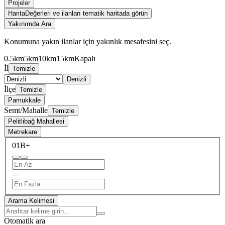
Projeler
Harita
Değerleri ve ilanları tematik haritada görün
Yakınımda Ara
Konumuna yakın ilanlar için yakınlık mesafesini seç.
0.5km
5km
10km
15km
Kapalı
İl
Temizle
Denizli
İlçe
Temizle
Pamukkale
Semt/Mahalle
Temizle
Pelitlibağ Mahallesi
Metrekare
0
1B+
—
Arama Kelimesi
Otomatik ara