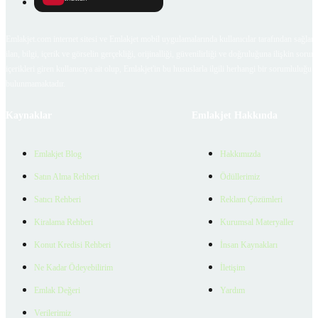
Emlakjet.com internet sitesi ve Emlakjet mobil uygulamalarında kullanıcılar tarafından sağlana
ilan, bilgi, içerik ve görselin gerçekliği, orijinalliği, güvenilirliği ve doğruluğuna ilişkin soru
içerikleri giren kullanıcıya ait olup, Emlakjet'in bu hususlarla ilgili herhangi bir sorumluluğu
bulunmamaktadır.
Kaynaklar
Emlakjet Hakkında
Emlakjet Blog
Hakkımızda
Satın Alma Rehberi
Ödüllerimiz
Satıcı Rehberi
Reklam Çözümleri
Kiralama Rehberi
Kurumsal Materyaller
Konut Kredisi Rehberi
İnsan Kaynakları
Ne Kadar Ödeyebilirim
İletişim
Emlak Değeri
Yardım
Verilerimiz