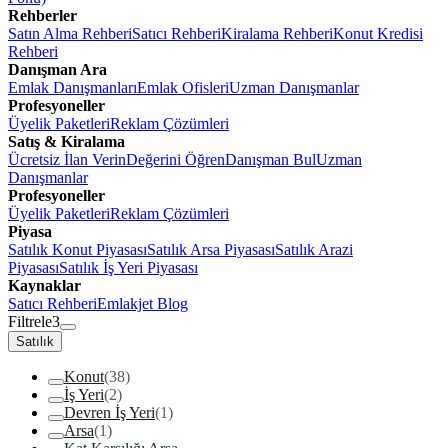
Rehberler
Satın Alma Rehberi
Satıcı Rehberi
Kiralama Rehberi
Konut Kredisi
Rehberi
Danışman Ara
Emlak Danışmanları
Emlak Ofisleri
Uzman Danışmanlar
Profesyoneller
Üyelik Paketleri
Reklam Çözümleri
Satış & Kiralama
Ücretsiz İlan Verin
Değerini Öğren
Danışman Bul
Uzman
Danışmanlar
Profesyoneller
Üyelik Paketleri
Reklam Çözümleri
Piyasa
Satılık Konut Piyasası
Satılık Arsa Piyasası
Satılık Arazi
Piyasası
Satılık İş Yeri Piyasası
Kaynaklar
Satıcı Rehberi
Emlakjet Blog
Filtrele
3
Satılık
Konut
(38)
İş Yeri
(2)
Devren İş Yeri
(1)
Arsa
(1)