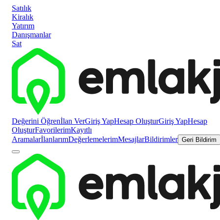
Satılık
Kiralık
Yatırım
Danışmanlar
Sat
Değerini Öğren
İlan Ver
Giriş Yap
Hesap Oluştur
Giriş Yap
Hesap
Oluştur
Favorilerim
Kayıtlı
Aramalar
İlanlarım
Değerlemelerim
Mesajlar
Bildirimler
Geri Bildirim