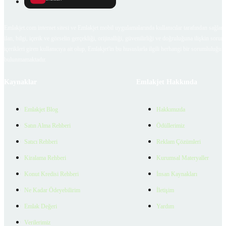
Emlakjet.com internet sitesi ve Emlakjet mobil uygulamalarında kullanıcılar tarafından sağlana
ilan, bilgi, içerik ve görselin gerçekliği, orijinalliği, güvenilirliği ve doğruluğuna ilişkin soru
içerikleri giren kullanıcıya ait olup, Emlakjet'in bu hususlarla ilgili herhangi bir sorumluluğu
bulunmamaktadır.
Kaynaklar
Emlakjet Hakkında
Emlakjet Blog
Hakkımızda
Satın Alma Rehberi
Ödüllerimiz
Satıcı Rehberi
Reklam Çözümleri
Kiralama Rehberi
Kurumsal Materyaller
Konut Kredisi Rehberi
İnsan Kaynakları
Ne Kadar Ödeyebilirim
İletişim
Emlak Değeri
Yardım
Verilerimiz