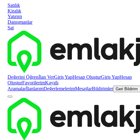
Satılık
Kiralık
Yatırım
Danışmanlar
Sat
Değerini Öğren
İlan Ver
Giriş Yap
Hesap Oluştur
Giriş Yap
Hesap
Oluştur
Favorilerim
Kayıtlı
Aramalar
İlanlarım
Değerlemelerim
Mesajlar
Bildirimler
Geri Bildirim