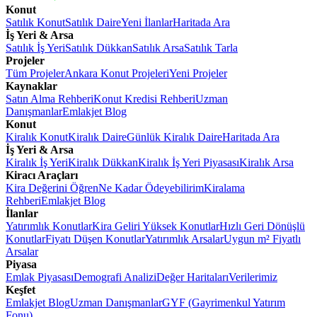
Konut
Satılık Konut
Satılık Daire
Yeni İlanlar
Haritada Ara
İş Yeri & Arsa
Satılık İş Yeri
Satılık Dükkan
Satılık Arsa
Satılık Tarla
Projeler
Tüm Projeler
Ankara Konut Projeleri
Yeni Projeler
Kaynaklar
Satın Alma Rehberi
Konut Kredisi Rehberi
Uzman
Danışmanlar
Emlakjet Blog
Konut
Kiralık Konut
Kiralık Daire
Günlük Kiralık Daire
Haritada Ara
İş Yeri & Arsa
Kiralık İş Yeri
Kiralık Dükkan
Kiralık İş Yeri Piyasası
Kiralık Arsa
Kiracı Araçları
Kira Değerini Öğren
Ne Kadar Ödeyebilirim
Kiralama
Rehberi
Emlakjet Blog
İlanlar
Yatırımlık Konutlar
Kira Geliri Yüksek Konutlar
Hızlı Geri Dönüşlü
Konutlar
Fiyatı Düşen Konutlar
Yatırımlık Arsalar
Uygun m² Fiyatlı
Arsalar
Piyasa
Emlak Piyasası
Demografi Analizi
Değer Haritaları
Verilerimiz
Keşfet
Emlakjet Blog
Uzman Danışmanlar
GYF (Gayrimenkul Yatırım
Fonu)