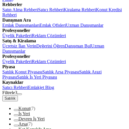
Rehberler
Satın Alma Rehberi
Satıcı Rehberi
Kiralama Rehberi
Konut Kredisi
Rehberi
Danışman Ara
Emlak Danışmanları
Emlak Ofisleri
Uzman Danışmanlar
Profesyoneller
Üyelik Paketleri
Reklam Çözümleri
Satış & Kiralama
Ücretsiz İlan Verin
Değerini Öğren
Danışman Bul
Uzman
Danışmanlar
Profesyoneller
Üyelik Paketleri
Reklam Çözümleri
Piyasa
Satılık Konut Piyasası
Satılık Arsa Piyasası
Satılık Arazi
Piyasası
Satılık İş Yeri Piyasası
Kaynaklar
Satıcı Rehberi
Emlakjet Blog
Filtrele
3
Satılık
Konut
(7)
İş Yeri
Devren İş Yeri
Arsa
(7)