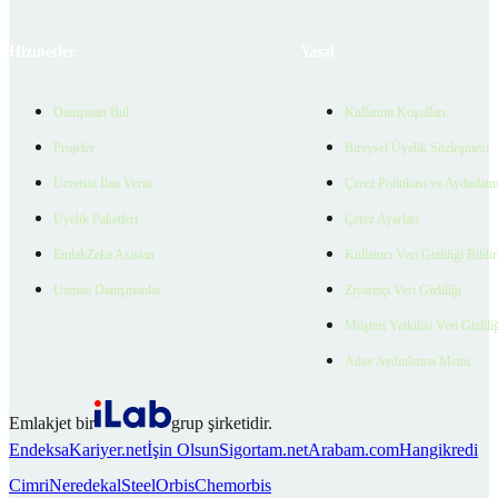
Hizmetler
Yasal
Danışman Bul
Kullanım Koşulları
Projeler
Bireysel Üyelik Sözleşmesi
Ücretsiz İlan Verin
Çerez Politikası ve Aydınlat
Üyelik Paketleri
Çerez Ayarları
EmlakZeka Asistan
Kullanıcı Veri Gizliliği Bildi
Uzman Danışmanlar
Ziyaretçi Veri Gizliliği
Müşteri Yetkilisi Veri Gizlili
Aday Aydınlatma Metni
Emlakjet bir
grup şirketidir.
Endeksa
Kariyer.net
İşin Olsun
Sigortam.net
Arabam.com
Hangikredi
Cimri
Neredekal
SteelOrbis
Chemorbis