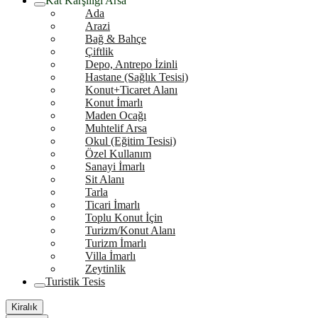
Kat Karşılığı Arsa
Ada
Arazi
Bağ & Bahçe
Çiftlik
Depo, Antrepo İzinli
Hastane (Sağlık Tesisi)
Konut+Ticaret Alanı
Konut İmarlı
Maden Ocağı
Muhtelif Arsa
Okul (Eğitim Tesisi)
Özel Kullanım
Sanayi İmarlı
Sit Alanı
Tarla
Ticari İmarlı
Toplu Konut İçin
Turizm/Konut Alanı
Turizm İmarlı
Villa İmarlı
Zeytinlik
Turistik Tesis
Kiralık