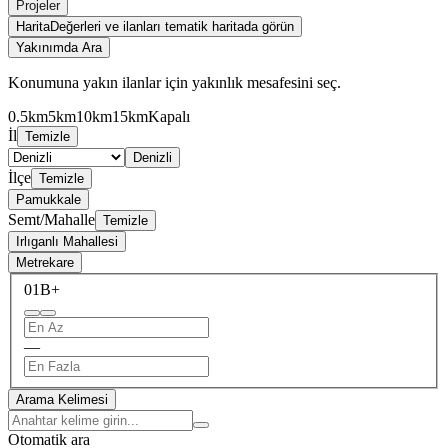
Projeler
Harita
Değerleri ve ilanları tematik haritada görün
Yakınımda Ara
Konumuna yakın ilanlar için yakınlık mesafesini seç.
0.5km
5km
10km
15km
Kapalı
İl
Temizle
Denizli
İlçe
Temizle
Pamukkale
Semt/Mahalle
Temizle
Irlıganlı Mahallesi
Metrekare
0
1B+
—
Arama Kelimesi
Otomatik ara