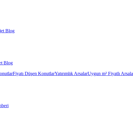
et Blog
et Blog
onutlar
Fiyatı Düşen Konutlar
Yatırımlık Arsalar
Uygun m² Fiyatlı Arsala
hberi