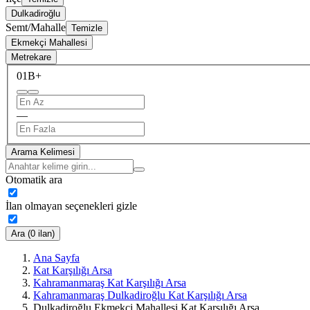
Dulkadiroğlu
Semt/Mahalle
Temizle
Ekmekçi Mahallesi
Metrekare
0
1B+
—
Arama Kelimesi
Otomatik ara
İlan olmayan seçenekleri gizle
Ara (0 ilan)
Ana Sayfa
Kat Karşılığı Arsa
Kahramanmaraş Kat Karşılığı Arsa
Kahramanmaraş Dulkadiroğlu Kat Karşılığı Arsa
Dulkadiroğlu Ekmekçi Mahallesi Kat Karşılığı Arsa