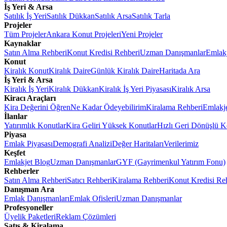
İş Yeri & Arsa
Satılık İş Yeri
Satılık Dükkan
Satılık Arsa
Satılık Tarla
Projeler
Tüm Projeler
Ankara Konut Projeleri
Yeni Projeler
Kaynaklar
Satın Alma Rehberi
Konut Kredisi Rehberi
Uzman Danışmanlar
Emlakj
Konut
Kiralık Konut
Kiralık Daire
Günlük Kiralık Daire
Haritada Ara
İş Yeri & Arsa
Kiralık İş Yeri
Kiralık Dükkan
Kiralık İş Yeri Piyasası
Kiralık Arsa
Kiracı Araçları
Kira Değerini Öğren
Ne Kadar Ödeyebilirim
Kiralama Rehberi
Emlakj
İlanlar
Yatırımlık Konutlar
Kira Geliri Yüksek Konutlar
Hızlı Geri Dönüşlü K
Piyasa
Emlak Piyasası
Demografi Analizi
Değer Haritaları
Verilerimiz
Keşfet
Emlakjet Blog
Uzman Danışmanlar
GYF (Gayrimenkul Yatırım Fonu)
Rehberler
Satın Alma Rehberi
Satıcı Rehberi
Kiralama Rehberi
Konut Kredisi Re
Danışman Ara
Emlak Danışmanları
Emlak Ofisleri
Uzman Danışmanlar
Profesyoneller
Üyelik Paketleri
Reklam Çözümleri
Satış & Kiralama