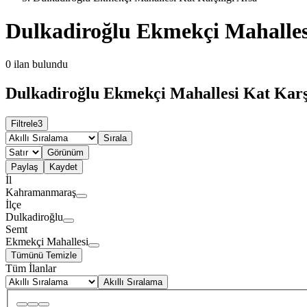
Dulkadiroğlu Ekmekçi Mahallesi
0
ilan bulundu
Dulkadiroğlu Ekmekçi Mahallesi Kat Karşı
Filtrele
3
Sırala
Görünüm
Paylaş
Kaydet
İl
Kahramanmaraş
İlçe
Dulkadiroğlu
Semt
Ekmekçi Mahallesi
Tümünü Temizle
Tüm İlanlar
Akıllı Sıralama