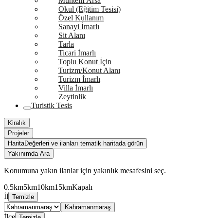
Muhtelif Arsa
Okul (Eğitim Tesisi)
Özel Kullanım
Sanayi İmarlı
Sit Alanı
Tarla
Ticari İmarlı
Toplu Konut İçin
Turizm/Konut Alanı
Turizm İmarlı
Villa İmarlı
Zeytinlik
Turistik Tesis
Kiralık
Projeler
Harita
Değerleri ve ilanları tematik haritada görün
Yakınımda Ara
Konumuna yakın ilanlar için yakınlık mesafesini seç.
0.5km
5km
10km
15km
Kapalı
İl
Temizle
Kahramanmaraş
İlçe
Temizle