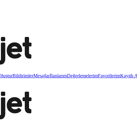
luştur
Bildirimler
Mesajlar
İlanlarım
Değerlemelerim
Favorilerim
Kayıtlı 