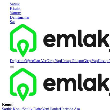
Satılık
Kiralık
Yatırım
Danışmanlar
Sat
Değerini Öğren
İlan Ver
Giriş Yap
Hesap Oluştur
Giriş Yap
Hesap O
Konut
Satılık Konut
Satılık Daire
Yeni İlanlar
Haritada Ara