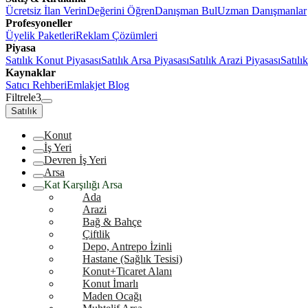
Ücretsiz İlan Verin
Değerini Öğren
Danışman Bul
Uzman Danışmanlar
Profesyoneller
Üyelik Paketleri
Reklam Çözümleri
Piyasa
Satılık Konut Piyasası
Satılık Arsa Piyasası
Satılık Arazi Piyasası
Satılı
Kaynaklar
Satıcı Rehberi
Emlakjet Blog
Filtrele
3
Satılık
Konut
İş Yeri
Devren İş Yeri
Arsa
Kat Karşılığı Arsa
Ada
Arazi
Bağ & Bahçe
Çiftlik
Depo, Antrepo İzinli
Hastane (Sağlık Tesisi)
Konut+Ticaret Alanı
Konut İmarlı
Maden Ocağı