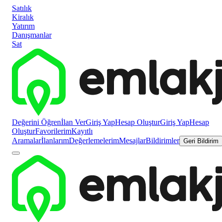
Satılık
Kiralık
Yatırım
Danışmanlar
Sat
Değerini Öğren
İlan Ver
Giriş Yap
Hesap Oluştur
Giriş Yap
Hesap
Oluştur
Favorilerim
Kayıtlı
Aramalar
İlanlarım
Değerlemelerim
Mesajlar
Bildirimler
Geri Bildirim