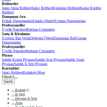
Rehberler
Satın Alma Rehberi
Satıcı Rehberi
Kiralama Rehberi
Konut Kredisi
Rehberi
Danışman Ara
Emlak Danışmanları
Emlak Ofisleri
Uzman Danışmanlar
Profesyoneller
Üyelik Paketleri
Reklam Çözümleri
Satış & Kiralama
Ücretsiz İlan Verin
Değerini Öğren
Danışman Bul
Uzman
Danışmanlar
Profesyoneller
Üyelik Paketleri
Reklam Çözümleri
Piyasa
Satılık Konut Piyasası
Satılık Arsa Piyasası
Satılık Arazi
Piyasası
Satılık İş Yeri Piyasası
Kaynaklar
Satıcı Rehberi
Emlakjet Blog
Filtrele
3
Satılık
Konut
(4)
İş Yeri
Devren İş Yeri
Arsa