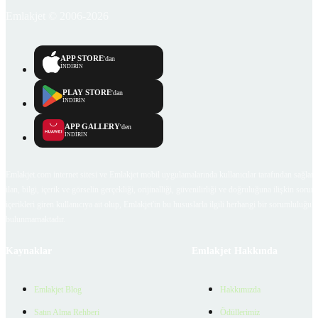
Emlakjet © 2006-2026
APP STORE
'dan
İNDİRİN
PLAY STORE
'dan
İNDİRİN
APP GALLERY
'den
İNDİRİN
Emlakjet.com internet sitesi ve Emlakjet mobil uygulamalarında kullanıcılar tarafından sağlana
ilan, bilgi, içerik ve görselin gerçekliği, orijinalliği, güvenilirliği ve doğruluğuna ilişkin soru
içerikleri giren kullanıcıya ait olup, Emlakjet'in bu hususlarla ilgili herhangi bir sorumluluğu
bulunmamaktadır.
Kaynaklar
Emlakjet Hakkında
Emlakjet Blog
Hakkımızda
Satın Alma Rehberi
Ödüllerimiz