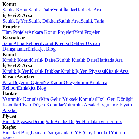
Konut
Satılık Konut
Satılık Daire
Yeni İlanlar
Haritada Ara
İş Yeri & Arsa
Satılık İş Yeri
Satılık Dükkan
Satılık Arsa
Satılık Tarla
Projeler
Tüm Projeler
Ankara Konut Projeleri
Yeni Projeler
Kaynaklar
Satın Alma Rehberi
Konut Kredisi Rehberi
Uzman
Danışmanlar
Emlakjet Blog
Konut
Kiralık Konut
Kiralık Daire
Günlük Kiralık Daire
Haritada Ara
İş Yeri & Arsa
Kiralık İş Yeri
Kiralık Dükkan
Kiralık İş Yeri Piyasası
Kiralık Arsa
Kiracı Araçları
Kira Değerini Öğren
Ne Kadar Ödeyebilirim
Kiralama
Rehberi
Emlakjet Blog
İlanlar
Yatırımlık Konutlar
Kira Geliri Yüksek Konutlar
Hızlı Geri Dönüşlü
Konutlar
Fiyatı Düşen Konutlar
Yatırımlık Arsalar
Uygun m² Fiyatlı
Arsalar
Piyasa
Emlak Piyasası
Demografi Analizi
Değer Haritaları
Verilerimiz
Keşfet
Emlakjet Blog
Uzman Danışmanlar
GYF (Gayrimenkul Yatırım
Fonu)