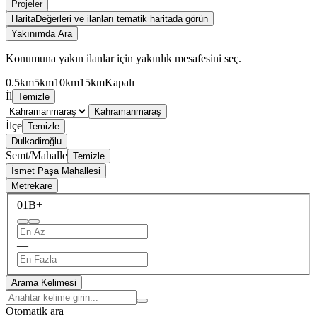
Projeler
Harita
Değerleri ve ilanları tematik haritada görün
Yakınımda Ara
Konumuna yakın ilanlar için yakınlık mesafesini seç.
0.5km
5km
10km
15km
Kapalı
İl
Temizle
Kahramanmaraş
İlçe
Temizle
Dulkadiroğlu
Semt/Mahalle
Temizle
İsmet Paşa Mahallesi
Metrekare
0
1B+
—
Arama Kelimesi
Otomatik ara