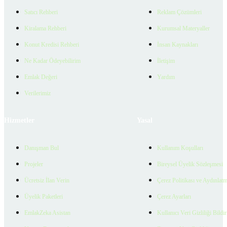
Satıcı Rehberi
Reklam Çözümleri
Kiralama Rehberi
Kurumsal Materyaller
Konut Kredisi Rehberi
İnsan Kaynakları
Ne Kadar Ödeyebilirim
İletişim
Emlak Değeri
Yardım
Verilerimiz
Hizmetler
Yasal
Danışman Bul
Kullanım Koşulları
Projeler
Bireysel Üyelik Sözleşmesi
Ücretsiz İlan Verin
Çerez Politikası ve Aydınlat
Üyelik Paketleri
Çerez Ayarları
EmlakZeka Asistan
Kullanıcı Veri Gizliliği Bildi