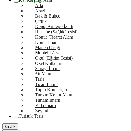
Kat Karşılığı Arsa
Ada
Arazi
Bağ & Bahçe
Çiftlik
Depo, Antrepo İzinli
Hastane (Sağlık Tesisi)
Konut+Ticaret Alanı
Konut İmarlı
Maden Ocağı
Muhtelif Arsa
Okul (Eğitim Tesisi)
Özel Kullanım
Sanayi İmarlı
Sit Alanı
Tarla
Ticari İmarlı
Toplu Konut İçin
Turizm/Konut Alanı
Turizm İmarlı
Villa İmarlı
Zeytinlik
Turistik Tesis
Kiralık