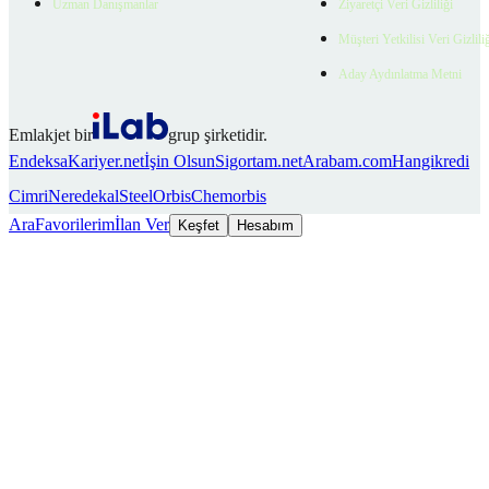
Uzman Danışmanlar
Ziyaretçi Veri Gizliliği
Müşteri Yetkilisi Veri Gizlili
Aday Aydınlatma Metni
Emlakjet bir
grup şirketidir.
Endeksa
Kariyer.net
İşin Olsun
Sigortam.net
Arabam.com
Hangikredi
Cimri
Neredekal
SteelOrbis
Chemorbis
Ara
Favorilerim
İlan Ver
Keşfet
Hesabım