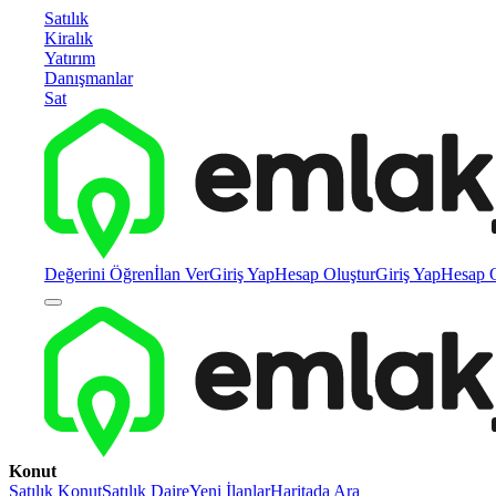
Satılık
Kiralık
Yatırım
Danışmanlar
Sat
Değerini Öğren
İlan Ver
Giriş Yap
Hesap Oluştur
Giriş Yap
Hesap O
Konut
Satılık Konut
Satılık Daire
Yeni İlanlar
Haritada Ara