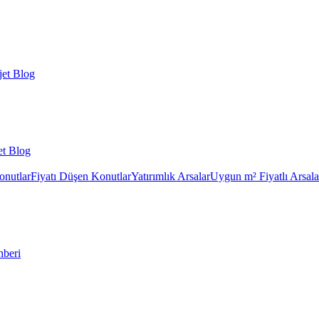
et Blog
et Blog
onutlar
Fiyatı Düşen Konutlar
Yatırımlık Arsalar
Uygun m² Fiyatlı Arsala
hberi