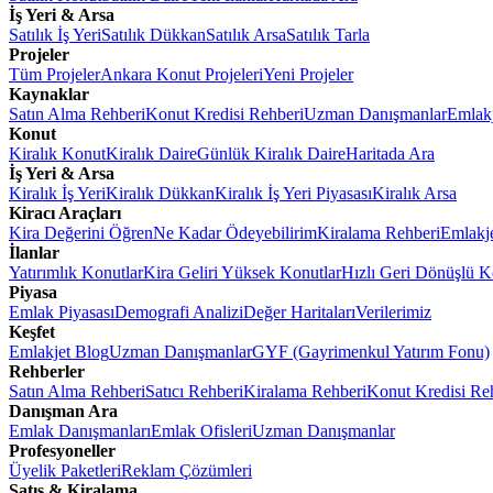
İş Yeri & Arsa
Satılık İş Yeri
Satılık Dükkan
Satılık Arsa
Satılık Tarla
Projeler
Tüm Projeler
Ankara Konut Projeleri
Yeni Projeler
Kaynaklar
Satın Alma Rehberi
Konut Kredisi Rehberi
Uzman Danışmanlar
Emlakj
Konut
Kiralık Konut
Kiralık Daire
Günlük Kiralık Daire
Haritada Ara
İş Yeri & Arsa
Kiralık İş Yeri
Kiralık Dükkan
Kiralık İş Yeri Piyasası
Kiralık Arsa
Kiracı Araçları
Kira Değerini Öğren
Ne Kadar Ödeyebilirim
Kiralama Rehberi
Emlakj
İlanlar
Yatırımlık Konutlar
Kira Geliri Yüksek Konutlar
Hızlı Geri Dönüşlü K
Piyasa
Emlak Piyasası
Demografi Analizi
Değer Haritaları
Verilerimiz
Keşfet
Emlakjet Blog
Uzman Danışmanlar
GYF (Gayrimenkul Yatırım Fonu)
Rehberler
Satın Alma Rehberi
Satıcı Rehberi
Kiralama Rehberi
Konut Kredisi Re
Danışman Ara
Emlak Danışmanları
Emlak Ofisleri
Uzman Danışmanlar
Profesyoneller
Üyelik Paketleri
Reklam Çözümleri
Satış & Kiralama