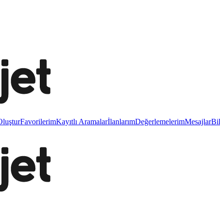
luştur
Favorilerim
Kayıtlı Aramalar
İlanlarım
Değerlemelerim
Mesajlar
Bi