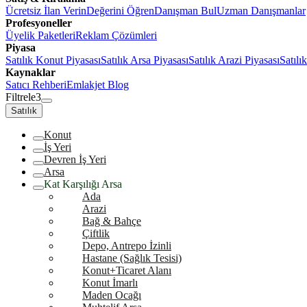
Ücretsiz İlan Verin
Değerini Öğren
Danışman Bul
Uzman Danışmanlar
Profesyoneller
Üyelik Paketleri
Reklam Çözümleri
Piyasa
Satılık Konut Piyasası
Satılık Arsa Piyasası
Satılık Arazi Piyasası
Satılı
Kaynaklar
Satıcı Rehberi
Emlakjet Blog
Filtrele
3
Satılık
Konut
İş Yeri
Devren İş Yeri
Arsa
Kat Karşılığı Arsa
Ada
Arazi
Bağ & Bahçe
Çiftlik
Depo, Antrepo İzinli
Hastane (Sağlık Tesisi)
Konut+Ticaret Alanı
Konut İmarlı
Maden Ocağı