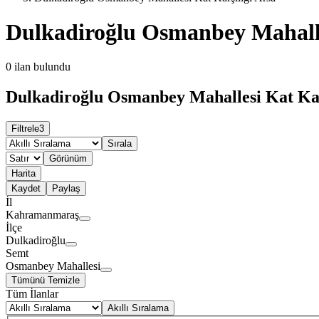
Dulkadiroğlu Osmanbey Mahalle
0
ilan bulundu
Dulkadiroğlu Osmanbey Mahallesi Kat Karş
Filtrele
3
Sırala
Görünüm
Harita
Kaydet
Paylaş
İl
Kahramanmaraş
İlçe
Dulkadiroğlu
Semt
Osmanbey Mahallesi
Tümünü Temizle
Tüm İlanlar
Akıllı Sıralama