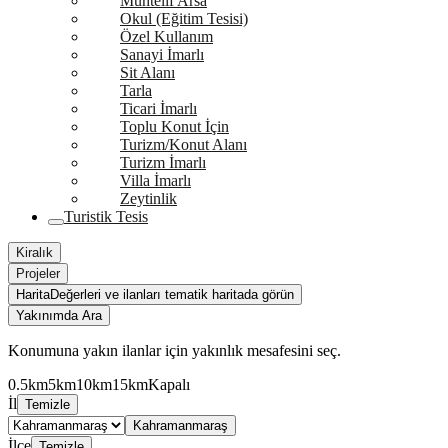
Muhtelif Arsa
Okul (Eğitim Tesisi)
Özel Kullanım
Sanayi İmarlı
Sit Alanı
Tarla
Ticari İmarlı
Toplu Konut İçin
Turizm/Konut Alanı
Turizm İmarlı
Villa İmarlı
Zeytinlik
Turistik Tesis
Kiralık
Projeler
Harita
Değerleri ve ilanları tematik haritada görün
Yakınımda Ara
Konumuna yakın ilanlar için yakınlık mesafesini seç.
0.5km
5km
10km
15km
Kapalı
İl
Temizle
Kahramanmaraş
İlçe
Temizle