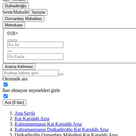
Dulkadiroğlu
Semt/Mahalle
Temizle
Osmanbey Mahallesi
Metrekare
0
1B+
—
Arama Kelimesi
Otomatik ara
İlan olmayan seçenekleri gizle
Ara (0 ilan)
Ana Sayfa
Kat Karşılığı Arsa
Kahramanmaraş Kat Karşılığı Arsa
Kahramanmaraş Dulkadiroğlu Kat Karşılığı Arsa
Dulkadiroğlu Osmanbey Mahallesi Kat Karşılığı Arsa