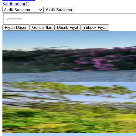
Sahibinden
(
1
)
Akıllı Sıralama
Fiyatı Düşen
Güncel İlan
Düşük Fiyat
Yüksek Fiyat
Bergama İvrinde Yolu Üstünde 1
İzmir, Bergama
39556 m²
·
6/m²
·
16.07.2026
225.000 ₺
Bergama -ivrindi Yoluna 200m. C
İzmir, Bergama
27842 m²
·
16/m²
·
16.07.2026
445.000 ₺