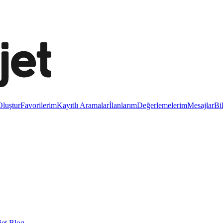
luştur
Favorilerim
Kayıtlı Aramalar
İlanlarım
Değerlemelerim
Mesajlar
Bi
et Blog