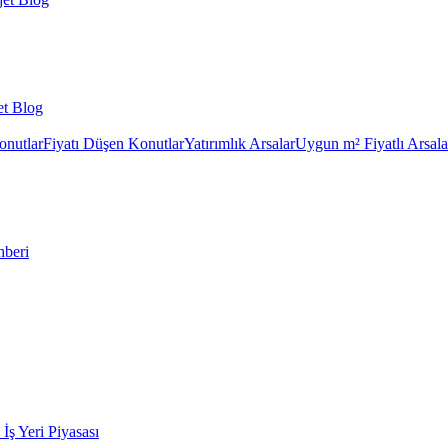
et Blog
onutlar
Fiyatı Düşen Konutlar
Yatırımlık Arsalar
Uygun m² Fiyatlı Arsala
hberi
k İş Yeri Piyasası