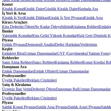
Konut
Kiralık Konut
Kiralık Daire
Günlük Kiralık Daire
Haritada Ara
İş Yeri & Arsa
Kiralık İş Yeri
Kiralık Dükkan
Kiralık İş Yeri Piyasası
Kiralık Arsa
Kiracı Araçları
Kira Değerini Öğren
Ne Kadar Ödeyebilirim
Kiralama Rehberi
Emlakj
İlanlar
Yatırımlık Konutlar
Kira Geliri Yüksek Konutlar
Hızlı Geri Dönüşlü K
Piyasa
Emlak Piyasası
Demografi Analizi
Değer Haritaları
Verilerimiz
Keşfet
Emlakjet Blog
Uzman Danışmanlar
GYF (Gayrimenkul Yatırım Fonu)
Rehberler
Satın Alma Rehberi
Satıcı Rehberi
Kiralama Rehberi
Konut Kredisi Re
Danışman Ara
Emlak Danışmanları
Emlak Ofisleri
Uzman Danışmanlar
Profesyoneller
Üyelik Paketleri
Reklam Çözümleri
Satış & Kiralama
Ücretsiz İlan Verin
Değerini Öğren
Danışman Bul
Uzman Danışmanlar
Profesyoneller
Üyelik Paketleri
Reklam Çözümleri
Piyasa
Satılık Konut Piyasası
Satılık Arsa Piyasası
Satılık Arazi Piyasası
Satılı