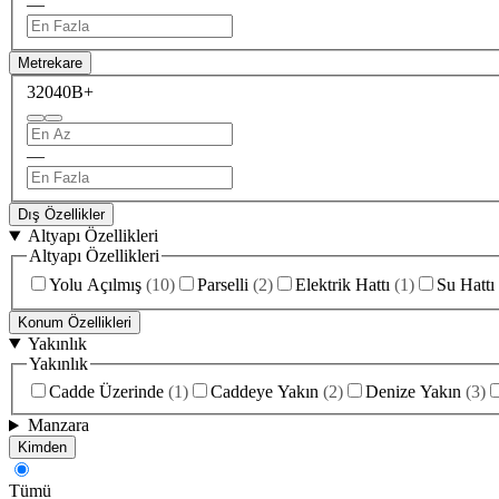
—
Metrekare
320
40B+
—
Dış Özellikler
Altyapı Özellikleri
Altyapı Özellikleri
Yolu Açılmış
(
10
)
Parselli
(
2
)
Elektrik Hattı
(
1
)
Su Hattı
Konum Özellikleri
Yakınlık
Yakınlık
Cadde Üzerinde
(
1
)
Caddeye Yakın
(
2
)
Denize Yakın
(
3
)
Manzara
Kimden
Tümü