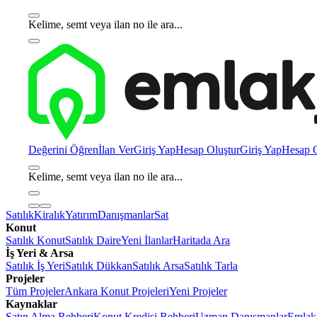
Kelime, semt veya ilan no ile ara...
Değerini Öğren
İlan Ver
Giriş Yap
Hesap Oluştur
Giriş Yap
Hesap O
Kelime, semt veya ilan no ile ara...
Satılık
Kiralık
Yatırım
Danışmanlar
Sat
Konut
Satılık Konut
Satılık Daire
Yeni İlanlar
Haritada Ara
İş Yeri & Arsa
Satılık İş Yeri
Satılık Dükkan
Satılık Arsa
Satılık Tarla
Projeler
Tüm Projeler
Ankara Konut Projeleri
Yeni Projeler
Kaynaklar
Satın Alma Rehberi
Konut Kredisi Rehberi
Uzman Danışmanlar
Emlakj