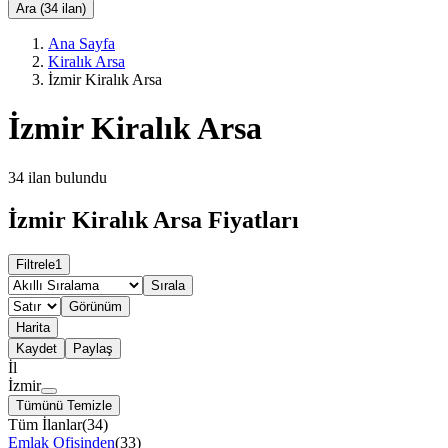
Ara (34 ilan)
Ana Sayfa
Kiralık Arsa
İzmir Kiralık Arsa
İzmir Kiralık Arsa
34
ilan bulundu
İzmir Kiralık Arsa Fiyatları
Filtrele
1
Sırala
Görünüm
Harita
Kaydet
Paylaş
İl
İzmir
Tümünü Temizle
Tüm İlanlar
(
34
)
Emlak Ofisinden
(
33
)