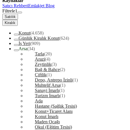
Kaynaklar
Satıcı Rehberi
Emlakjet Blog
Filtrele
1
Satılık
Kiralık
Konut
(4.658)
Günlük Kiralık Konut
(624)
İş Yeri
(909)
Arsa
(34)
Tarla
(20)
Arazi
(4)
Zeytinlik
(3)
Bağ & Bahçe
(2)
Çiftlik
(1)
Depo, Antrepo İzinli
(1)
Muhtelif Arsa
(1)
Sanayi İmarlı
(1)
Turizm İmarlı
(1)
Ada
Hastane (Sağlık Tesisi)
Konut+Ticaret Alanı
Konut İmarlı
Maden Ocağı
Okul (Eğitim Tesisi)