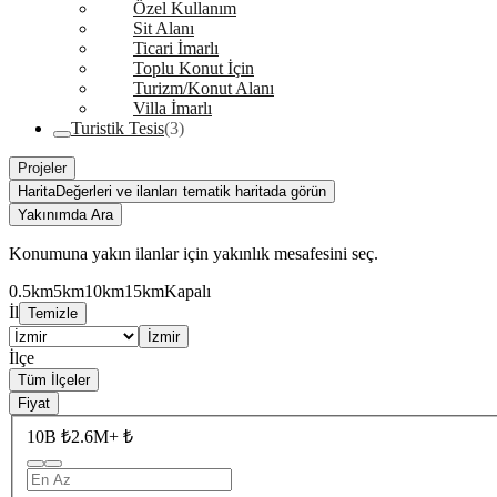
Özel Kullanım
Sit Alanı
Ticari İmarlı
Toplu Konut İçin
Turizm/Konut Alanı
Villa İmarlı
Turistik Tesis
(3)
Projeler
Harita
Değerleri ve ilanları tematik haritada görün
Yakınımda Ara
Konumuna yakın ilanlar için yakınlık mesafesini seç.
0.5km
5km
10km
15km
Kapalı
İl
Temizle
İzmir
İlçe
Tüm İlçeler
Fiyat
10B ₺
2.6M+ ₺