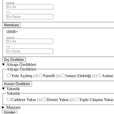
—
Metrekare
1B
6B+
—
Dış Özellikler
Altyapı Özellikleri
Altyapı Özellikleri
Yolu Açılmış
(
3
)
Parselli
(
1
)
Sanayi Elektriği
(
1
)
Arıtma
Konum Özellikleri
Yakınlık
Yakınlık
Caddeye Yakın
(
1
)
Denize Yakın
(
2
)
Toplu Ulaşıma Yakın
Manzara
Kimden