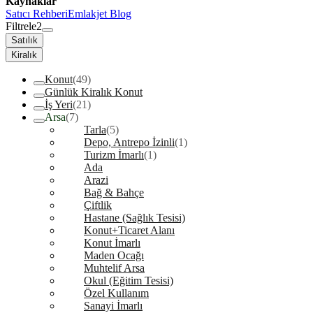
Kaynaklar
Satıcı Rehberi
Emlakjet Blog
Filtrele
2
Satılık
Kiralık
Konut
(49)
Günlük Kiralık Konut
İş Yeri
(21)
Arsa
(7)
Tarla
(5)
Depo, Antrepo İzinli
(1)
Turizm İmarlı
(1)
Ada
Arazi
Bağ & Bahçe
Çiftlik
Hastane (Sağlık Tesisi)
Konut+Ticaret Alanı
Konut İmarlı
Maden Ocağı
Muhtelif Arsa
Okul (Eğitim Tesisi)
Özel Kullanım
Sanayi İmarlı