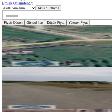
Emlak Ofisinden
(
7
)
Akıllı Sıralama
Fiyatı Düşen
Güncel İlan
Düşük Fiyat
Yüksek Fiyat
YOLA YAKIN
Aliağabarajı Yol Ayrımında Mani
Aliağa, Güzelhisar Mahallesi
3646 m²
·
Yolu Açılmış
·
21/m²
·
25.07.20
75.000 ₺
Çanakkale Yoluna Cepheli, Stra
Aliağa, Yalı Mahallesi
3850 m²
·
19/m²
·
11.07.2026
75.000 ₺