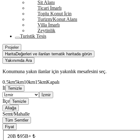
Sit Alanı
Ticari İmarlı
Toplu Konut İçin
Turizm/Konut Alanı
Villa İmarlı
Zeytinlik
Turistik Tesis
Projeler
Harita
Değerleri ve ilanları tematik haritada görün
Yakınımda Ara
Konumuna yakın ilanlar için yakınlık mesafesini seç.
0.5km
5km
10km
15km
Kapalı
İl
Temizle
İzmir
İlçe
Temizle
Aliağa
Semt/Mahalle
Tüm Semtler
Fiyat
20B ₺
95B+ ₺