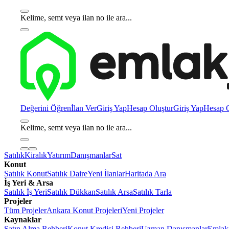
Kelime, semt veya ilan no ile ara...
Değerini Öğren
İlan Ver
Giriş Yap
Hesap Oluştur
Giriş Yap
Hesap O
Kelime, semt veya ilan no ile ara...
Satılık
Kiralık
Yatırım
Danışmanlar
Sat
Konut
Satılık Konut
Satılık Daire
Yeni İlanlar
Haritada Ara
İş Yeri & Arsa
Satılık İş Yeri
Satılık Dükkan
Satılık Arsa
Satılık Tarla
Projeler
Tüm Projeler
Ankara Konut Projeleri
Yeni Projeler
Kaynaklar
Satın Alma Rehberi
Konut Kredisi Rehberi
Uzman Danışmanlar
Emlakj