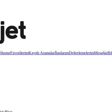
luştur
Favorilerim
Kayıtlı Aramalar
İlanlarım
Değerlemelerim
Mesajlar
Bi
et Blog