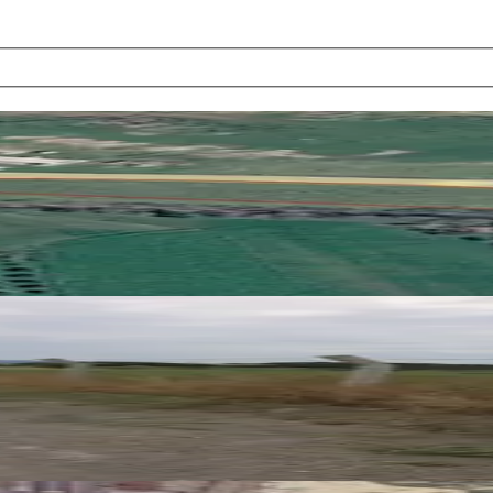
sa Asfaltına Cephe Kiralık Arazi
26
tejik Konumda Kiralık Tarla