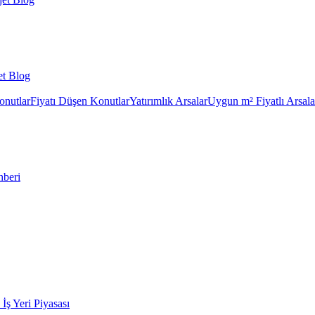
et Blog
onutlar
Fiyatı Düşen Konutlar
Yatırımlık Arsalar
Uygun m² Fiyatlı Arsala
hberi
k İş Yeri Piyasası