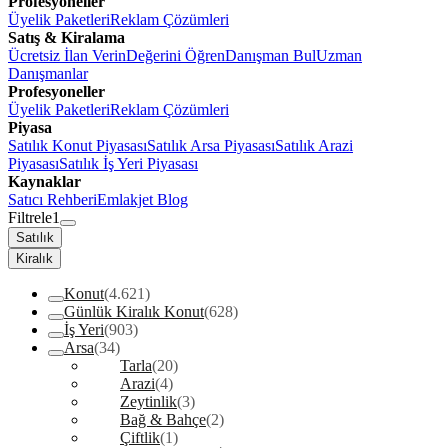
Profesyoneller
Üyelik Paketleri
Reklam Çözümleri
Satış & Kiralama
Ücretsiz İlan Verin
Değerini Öğren
Danışman Bul
Uzman
Danışmanlar
Profesyoneller
Üyelik Paketleri
Reklam Çözümleri
Piyasa
Satılık Konut Piyasası
Satılık Arsa Piyasası
Satılık Arazi
Piyasası
Satılık İş Yeri Piyasası
Kaynaklar
Satıcı Rehberi
Emlakjet Blog
Filtrele
1
Satılık
Kiralık
Konut
(4.621)
Günlük Kiralık Konut
(628)
İş Yeri
(903)
Arsa
(34)
Tarla
(20)
Arazi
(4)
Zeytinlik
(3)
Bağ & Bahçe
(2)
Çiftlik
(1)