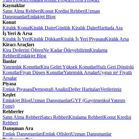
Kaynaklar
Satın Alma Rehberi
Konut Kredisi Rehberi
Uzman
Danışmanlar
Emlakjet Blog
Konut
Kiralık Konut
Kiralık Daire
Günlük Kiralık Daire
Haritada Ara
İş Yeri & Arsa
Kiralık İş Yeri
Kiralık Dükkan
Kiralık İş Yeri Piyasası
Kiralık Arsa
Kiracı Araçları
Kira Değerini Öğren
Ne Kadar Ödeyebilirim
Kiralama
Rehberi
Emlakjet Blog
İlanlar
Yatırımlık Konutlar
Kira Geliri Yüksek Konutlar
Hızlı Geri Dönüşlü
Konutlar
Fiyatı Düşen Konutlar
Yatırımlık Arsalar
Uygun m² Fiyatlı
Arsalar
Piyasa
Emlak Piyasası
Demografi Analizi
Değer Haritaları
Verilerimiz
Keşfet
Emlakjet Blog
Uzman Danışmanlar
GYF (Gayrimenkul Yatırım
Fonu)
Rehberler
Satın Alma Rehberi
Satıcı Rehberi
Kiralama Rehberi
Konut Kredisi
Rehberi
Danışman Ara
Emlak Danışmanları
Emlak Ofisleri
Uzman Danışmanlar