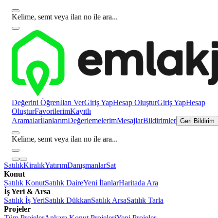
Kelime, semt veya ilan no ile ara...
Değerini Öğren
İlan Ver
Giriş Yap
Hesap Oluştur
Giriş Yap
Hesap
Oluştur
Favorilerim
Kayıtlı
Aramalar
İlanlarım
Değerlemelerim
Mesajlar
Bildirimler
Geri Bildirim
Kelime, semt veya ilan no ile ara...
Satılık
Kiralık
Yatırım
Danışmanlar
Sat
Konut
Satılık Konut
Satılık Daire
Yeni İlanlar
Haritada Ara
İş Yeri & Arsa
Satılık İş Yeri
Satılık Dükkan
Satılık Arsa
Satılık Tarla
Projeler
Tüm Projeler
Ankara Konut Projeleri
Yeni Projeler