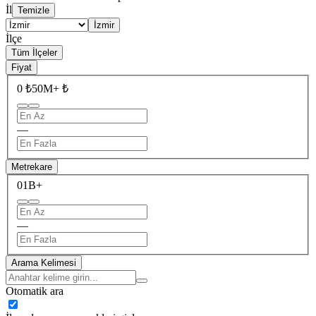
İl
Temizle
İzmir
İlçe
Tüm İlçeler
Fiyat
0 ₺
50M+ ₺
—
Metrekare
0
1B+
—
Arama Kelimesi
Otomatik ara