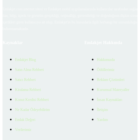
Emlakjet.com internet sitesi ve Emlakjet mobil uygulamalarında kullanıcılar tarafından sağlana
ilan, bilgi, içerik ve görselin gerçekliği, orijinalliği, güvenilirliği ve doğruluğuna ilişkin soru
içerikleri giren kullanıcıya ait olup, Emlakjet'in bu hususlarla ilgili herhangi bir sorumluluğu
bulunmamaktadır.
Kaynaklar
Emlakjet Hakkında
Emlakjet Blog
Hakkımızda
Satın Alma Rehberi
Ödüllerimiz
Satıcı Rehberi
Reklam Çözümleri
Kiralama Rehberi
Kurumsal Materyaller
Konut Kredisi Rehberi
İnsan Kaynakları
Ne Kadar Ödeyebilirim
İletişim
Emlak Değeri
Yardım
Verilerimiz