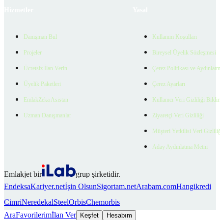
Hizmetler
Yasal
Danışman Bul
Kullanım Koşulları
Projeler
Bireysel Üyelik Sözleşmesi
Ücretsiz İlan Verin
Çerez Politikası ve Aydınlat
Üyelik Paketleri
Çerez Ayarları
EmlakZeka Asistan
Kullanıcı Veri Gizliliği Bildi
Uzman Danışmanlar
Ziyaretçi Veri Gizliliği
Müşteri Yetkilisi Veri Gizlili
Aday Aydınlatma Metni
Emlakjet bir
grup şirketidir.
Endeksa
Kariyer.net
İşin Olsun
Sigortam.net
Arabam.com
Hangikredi
Cimri
Neredekal
SteelOrbis
Chemorbis
Ara
Favorilerim
İlan Ver
Keşfet
Hesabım