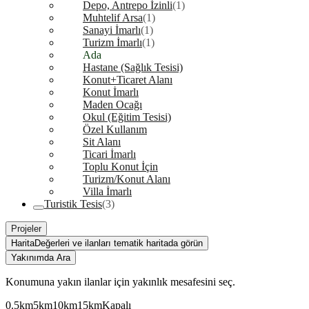
Depo, Antrepo İzinli
(1)
Muhtelif Arsa
(1)
Sanayi İmarlı
(1)
Turizm İmarlı
(1)
Ada
Hastane (Sağlık Tesisi)
Konut+Ticaret Alanı
Konut İmarlı
Maden Ocağı
Okul (Eğitim Tesisi)
Özel Kullanım
Sit Alanı
Ticari İmarlı
Toplu Konut İçin
Turizm/Konut Alanı
Villa İmarlı
Turistik Tesis
(3)
Projeler
Harita
Değerleri ve ilanları tematik haritada görün
Yakınımda Ara
Konumuna yakın ilanlar için yakınlık mesafesini seç.
0.5km
5km
10km
15km
Kapalı