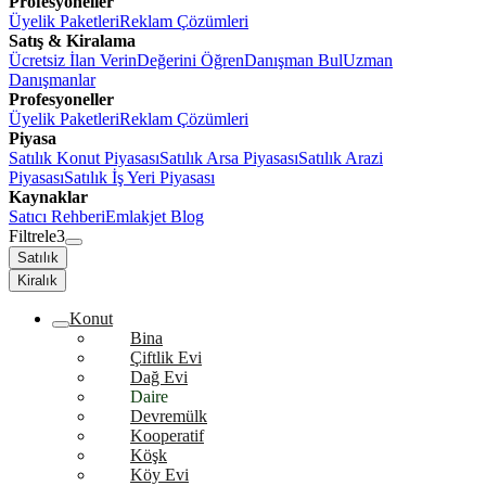
Profesyoneller
Üyelik Paketleri
Reklam Çözümleri
Satış & Kiralama
Ücretsiz İlan Verin
Değerini Öğren
Danışman Bul
Uzman
Danışmanlar
Profesyoneller
Üyelik Paketleri
Reklam Çözümleri
Piyasa
Satılık Konut Piyasası
Satılık Arsa Piyasası
Satılık Arazi
Piyasası
Satılık İş Yeri Piyasası
Kaynaklar
Satıcı Rehberi
Emlakjet Blog
Filtrele
3
Satılık
Kiralık
Konut
Bina
Çiftlik Evi
Dağ Evi
Daire
Devremülk
Kooperatif
Köşk
Köy Evi