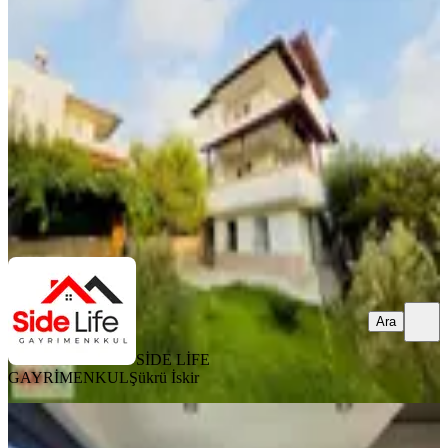
Manavgat, Kızılot Mahallesi
5+2
·
200 m²
·
2. Kat
·
05.08.2026
40.000 ₺
SİDE LİFE GAYRİMENKUL
Şükrü İskir
Ara
Ara
SİDE LİFE
GAYRİMENKUL
Şükrü İskir
YENİ
Sidede Sıfır Havuzlu Eşyalı Teraslı