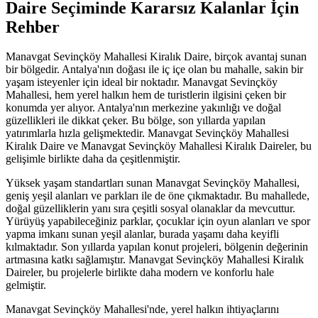
Daire Seçiminde Kararsız Kalanlar İçin
Rehber
Manavgat Sevinçköy Mahallesi Kiralık Daire, birçok avantaj sunan
bir bölgedir. Antalya'nın doğası ile iç içe olan bu mahalle, sakin bir
yaşam isteyenler için ideal bir noktadır. Manavgat Sevinçköy
Mahallesi, hem yerel halkın hem de turistlerin ilgisini çeken bir
konumda yer alıyor. Antalya'nın merkezine yakınlığı ve doğal
güzellikleri ile dikkat çeker. Bu bölge, son yıllarda yapılan
yatırımlarla hızla gelişmektedir. Manavgat Sevinçköy Mahallesi
Kiralık Daire ve Manavgat Sevinçköy Mahallesi Kiralık Daireler, bu
gelişimle birlikte daha da çeşitlenmiştir.
Yüksek yaşam standartları sunan Manavgat Sevinçköy Mahallesi,
geniş yeşil alanları ve parkları ile de öne çıkmaktadır. Bu mahallede,
doğal güzelliklerin yanı sıra çeşitli sosyal olanaklar da mevcuttur.
Yürüyüş yapabileceğiniz parklar, çocuklar için oyun alanları ve spor
yapma imkanı sunan yeşil alanlar, burada yaşamı daha keyifli
kılmaktadır. Son yıllarda yapılan konut projeleri, bölgenin değerinin
artmasına katkı sağlamıştır. Manavgat Sevinçköy Mahallesi Kiralık
Daireler, bu projelerle birlikte daha modern ve konforlu hale
gelmiştir.
Manavgat Sevinçköy Mahallesi'nde, yerel halkın ihtiyaçlarını