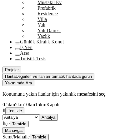
Müstakil Ev
Prefabrik
Residence
Villa
Yalı
Yalı Dairesi
Yazlık
Günlük Kiralık Konut
İş Yeri
Arsa
Turistik Tesis
Projeler
Harita
Değerleri ve ilanları tematik haritada görün
Yakınımda Ara
Konumuna yakın ilanlar için yakınlık mesafesini seç.
0.5km
5km
10km
15km
Kapalı
İl
Temizle
Antalya
İlçe
Temizle
Manavgat
Semt/Mahalle
Temizle