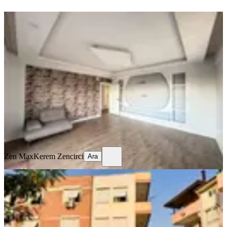
ÖNE ÇIKAN
Ilıcada 2+1 Havuzlu Ayrı Mutfaklı
Daire
Manavgat, Ilıca Mahallesi
2+1
·
95 m²
·
Yüksek giriş
·
12.04.2026
39.000 ₺
Zen Max
Kerem Zencirci
Ara
Zen Max
Kerem Zencirci
Ara
YENİ
Yayla Mah.de Kiralık 2+1 Ara Kat,
Depolu, Boyalı, Oturuma Hazır
Manavgat, Yayla Mahallesi