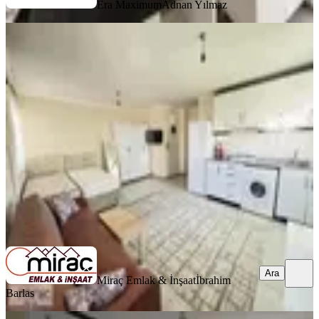
Era Maximum
Adnan Yılmaz
YENİ
Emek Mahallesinde Temiz Ve Ferah
1+0 Eşyalı Daire
Manavgat, Emek Mahallesi
Stüdyo
·
65 m²
·
1. Kat
·
06.08.2026
18.000 ₺
Miraç Emlak & İnşaat
İbrahim Barlas
Ara
Ara
Miraç Emlak & İnşaat
İbrahim
Barlas
YENİ