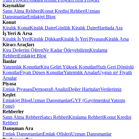
Kaynaklar
Satın Alma Rehberi
Konut Kredisi Rehberi
Uzman
Danışmanlar
Emlakjet Blog
Konut
Kiralık Konut
Kiralık Daire
Günlük Kiralık Daire
Haritada Ara
İş Yeri & Arsa
Kiralık İş Yeri
Kiralık Dükkan
Kiralık İş Yeri Piyasası
Kiralık Arsa
Kiracı Araçları
Kira Değerini Öğren
Ne Kadar Ödeyebilirim
Kiralama
Rehberi
Emlakjet Blog
İlanlar
Yatırımlık Konutlar
Kira Geliri Yüksek Konutlar
Hızlı Geri Dönüşlü
Konutlar
Fiyatı Düşen Konutlar
Yatırımlık Arsalar
Uygun m² Fiyatlı
Arsalar
Piyasa
Emlak Piyasası
Demografi Analizi
Değer Haritaları
Verilerimiz
Keşfet
Emlakjet Blog
Uzman Danışmanlar
GYF (Gayrimenkul Yatırım
Fonu)
Rehberler
Satın Alma Rehberi
Satıcı Rehberi
Kiralama Rehberi
Konut Kredisi
Rehberi
Danışman Ara
Emlak Danışmanları
Emlak Ofisleri
Uzman Danışmanlar