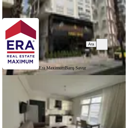
Era Maximum
Barış Savur
Ara
Ara
Era Maximum
Barış Savur
YENİ
Eşyalı 1+1 Daıre
Manavgat, Emek Mahallesi
1+1
·
50 m²
·
2. Kat
·
06.08.2026
22.000 ₺