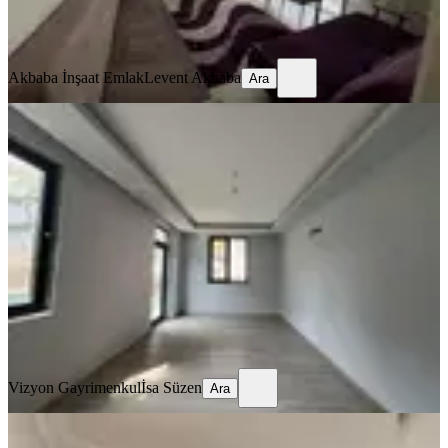
Akbaba İnşaat Emlak
Levent Akbaba
Ara
Akbaba İnşaat Emlak
Levent Akbaba
Ara
YENİ
Vizyon Gayrimenkulden Merkezi
Konumda Lüks Asansörlü 1+1 Daire
Manavgat, Bahçelievler Mahallesi
1+1
·
90 m²
·
2. Kat
·
06.08.2026
27.000 ₺
Vizyon Gayrimenkul
İsa Süzen
Ara
Vizyon Gayrimenkul
İsa Süzen
Ara
YENİ
Manavgat Aşağı Hisar Mahallesi'nde