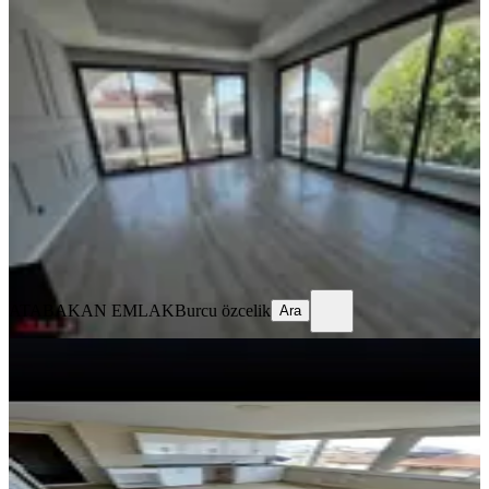
YENİ
Aşağıhisarda Kiralık 2.5+1 Dubleks
Daire
Manavgat, A. Hisar Mahallesi
2.5+1
·
130 m²
·
3. Kat
·
05.08.2026
45.000 ₺
ATABAKAN EMLAK
Burcu özcelik
Ara
ATABAKAN EMLAK
Burcu özcelik
Ara
YENİ
Sarılar Merkezi Konumda Kiralık
2+1 Daire
Manavgat, Sarılar Mahallesi
2+1
·
85 m²
·
3. Kat
·
04.08.2026