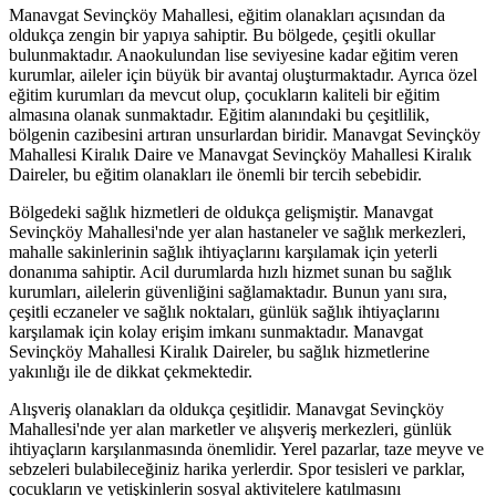
Manavgat Sevinçköy Mahallesi, eğitim olanakları açısından da
oldukça zengin bir yapıya sahiptir. Bu bölgede, çeşitli okullar
bulunmaktadır. Anaokulundan lise seviyesine kadar eğitim veren
kurumlar, aileler için büyük bir avantaj oluşturmaktadır. Ayrıca özel
eğitim kurumları da mevcut olup, çocukların kaliteli bir eğitim
almasına olanak sunmaktadır. Eğitim alanındaki bu çeşitlilik,
bölgenin cazibesini artıran unsurlardan biridir. Manavgat Sevinçköy
Mahallesi Kiralık Daire ve Manavgat Sevinçköy Mahallesi Kiralık
Daireler, bu eğitim olanakları ile önemli bir tercih sebebidir.
Bölgedeki sağlık hizmetleri de oldukça gelişmiştir. Manavgat
Sevinçköy Mahallesi'nde yer alan hastaneler ve sağlık merkezleri,
mahalle sakinlerinin sağlık ihtiyaçlarını karşılamak için yeterli
donanıma sahiptir. Acil durumlarda hızlı hizmet sunan bu sağlık
kurumları, ailelerin güvenliğini sağlamaktadır. Bunun yanı sıra,
çeşitli eczaneler ve sağlık noktaları, günlük sağlık ihtiyaçlarını
karşılamak için kolay erişim imkanı sunmaktadır. Manavgat
Sevinçköy Mahallesi Kiralık Daireler, bu sağlık hizmetlerine
yakınlığı ile de dikkat çekmektedir.
Alışveriş olanakları da oldukça çeşitlidir. Manavgat Sevinçköy
Mahallesi'nde yer alan marketler ve alışveriş merkezleri, günlük
ihtiyaçların karşılanmasında önemlidir. Yerel pazarlar, taze meyve ve
sebzeleri bulabileceğiniz harika yerlerdir. Spor tesisleri ve parklar,
çocukların ve yetişkinlerin sosyal aktivitelere katılmasını