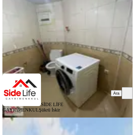
Manavgat, A. Pazarcı Mahallesi
2+1
·
90 m²
·
2. Kat
·
05.08.2026
32.000 ₺
SİDE LİFE GAYRİMENKUL
Şükrü İskir
Ara
Ara
SİDE LİFE
GAYRİMENKUL
Şükrü İskir
YENİ
Manavgat Kızılot'ta Denize 500 Metre
Villa