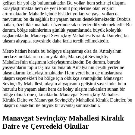
gelişen bir yol ağı bulunmaktadır. Bu yollar, hem şehir içi ulaşımı
kolaylaştırmakta hem de yeni konut projelerine olan erişimi
artırmaktadır. Mahalle içinde bisiklet yolları ve yaya yolları da
mevcuttur, bu da sağlıklı bir yaşam tarzını desteklemektedir. Otobüs
hatları, özellikle ana hatlar üzerinde sık seferler düzenlemektedir. Bu
durum, bölge sakinlerinin günlük yaşamlarında büyük kolaylık
sağlamaktadır. Manavgat Sevinçköy Mahallesi Kiralık Daireler, bu
ulaşım altyapısı sayesinde daha fazla tercih edilmektedir.
Metro hatları henüz bu bölgeye ulaşmamış olsa da, Antalya'nın
merkezi noktalarına olan yakınlık, Manavgat Sevinçköy
Mahallesi'nin ulaşımını kolaylaştırmaktadır. Bu durum, burada
yaşayanların toplu taşıma kullanarak Antalya'nın çeşitli yerlerine
ulaşmalarını kolaylaştırmaktadır. Hem yerel hem de uluslararası
ulaşım seçenekleri bu bölge için oldukça avantajlıdır. Manavgat
Sevinçköy Mahallesi, ulaşım altyapısının gelişimi sayesinde, hem
huzurlu bir yaşam alanı hem de kolay ulaşım imkanları sunan bir
bölge olarak öne çıkmaktadır. Manavgat Sevinçköy Mahallesi
Kiralık Daire ve Manavgat Sevinçköy Mahallesi Kiralık Daireler, bu
ulaşım olanakları ile büyük bir avantaj sunmaktadır.
Manavgat Sevinçköy Mahallesi Kiralık
Daire ve Çevredeki Okullar