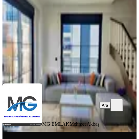
Site İçinde 2+1 Dublex Daire
Manavgat, Side Mahallesi
2+1
·
125 m²
·
2. Kat
·
05.08.2026
40.000 ₺
MG EMLAK
Mehmet Akbaş
Ara
Ara
MG EMLAK
Mehmet Akbaş
YENİ