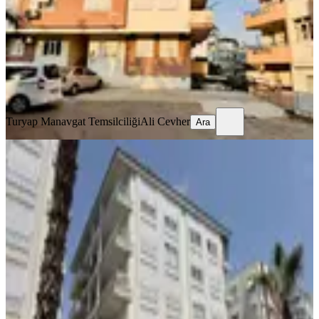
2+1
·
90 m²
·
2. Kat
·
06.08.2026
25.000 ₺
Turyap Manavgat Temsilciliği
Ali Cevher
Ara
Turyap Manavgat Temsilciliği
Ali Cevher
Ara
YENİ
Bahçelievler'de Arakat Kaloriferli
Asansönlü Kiralık 3+1 Daire
Manavgat, Bahçelievler Mahallesi
3+1
·
140 m²
·
2. Kat
·
06.08.2026
40.000 ₺