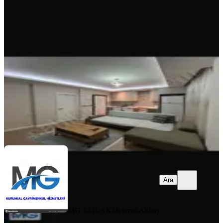
Sidede Ilıcada Yeni 1+1 Site İçinde
Havuzlu Eşyalı Kiralık Daire
Manavgat, Side Mahallesi
1+1
·
65 m²
·
1. Kat
·
05.08.2026
32.000 ₺
MG EMLAK
Mehmet Akbaş
Ara
Ara
MG EMLAK
Mehmet Akbaş