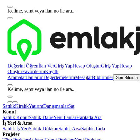
Kelime, semt veya ilan no ile ara...
Değerini Öğren
İlan Ver
Giriş Yap
Hesap Oluştur
Giriş Yap
Hesap
Oluştur
Favorilerim
Kayıtlı
Aramalar
İlanlarım
Değerlemelerim
Mesajlar
Bildirimler
Geri Bildirim
Kelime, semt veya ilan no ile ara...
Satılık
Kiralık
Yatırım
Danışmanlar
Sat
Konut
Satılık Konut
Satılık Daire
Yeni İlanlar
Haritada Ara
İş Yeri & Arsa
Satılık İş Yeri
Satılık Dükkan
Satılık Arsa
Satılık Tarla
Projeler
Tüm Projeler
Ankara Konut Projeleri
Yeni Projeler