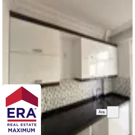
1+1 Ara Kat Kiralık Daire
Manavgat, A. Hisar Mahallesi
1+1
·
78 m²
·
2. Kat
·
06.08.2026
30.000 ₺
Era Maximum
Adnan Yılmaz
Ara
Ara