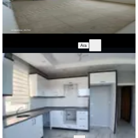
23.000 ₺
MANAVGAT 07 EMLAK
Elif Barsan
Ara
MANAVGAT 07 EMLAK
Elif Barsan
Ara
YENİ
Sarılar Merkezde Kiralık Dublex
Daire
Manavgat, Sarılar Mahallesi
3+1
·
185 m²
·
3. Kat
·
04.08.2026
30.000 ₺
Vizyon Gayrimenkul
İsa Süzen
Ara