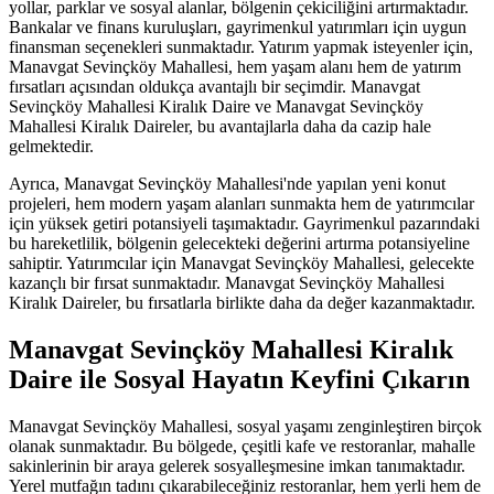
yollar, parklar ve sosyal alanlar, bölgenin çekiciliğini artırmaktadır.
Bankalar ve finans kuruluşları, gayrimenkul yatırımları için uygun
finansman seçenekleri sunmaktadır. Yatırım yapmak isteyenler için,
Manavgat Sevinçköy Mahallesi, hem yaşam alanı hem de yatırım
fırsatları açısından oldukça avantajlı bir seçimdir. Manavgat
Sevinçköy Mahallesi Kiralık Daire ve Manavgat Sevinçköy
Mahallesi Kiralık Daireler, bu avantajlarla daha da cazip hale
gelmektedir.
Ayrıca, Manavgat Sevinçköy Mahallesi'nde yapılan yeni konut
projeleri, hem modern yaşam alanları sunmakta hem de yatırımcılar
için yüksek getiri potansiyeli taşımaktadır. Gayrimenkul pazarındaki
bu hareketlilik, bölgenin gelecekteki değerini artırma potansiyeline
sahiptir. Yatırımcılar için Manavgat Sevinçköy Mahallesi, gelecekte
kazançlı bir fırsat sunmaktadır. Manavgat Sevinçköy Mahallesi
Kiralık Daireler, bu fırsatlarla birlikte daha da değer kazanmaktadır.
Manavgat Sevinçköy Mahallesi Kiralık
Daire ile Sosyal Hayatın Keyfini Çıkarın
Manavgat Sevinçköy Mahallesi, sosyal yaşamı zenginleştiren birçok
olanak sunmaktadır. Bu bölgede, çeşitli kafe ve restoranlar, mahalle
sakinlerinin bir araya gelerek sosyalleşmesine imkan tanımaktadır.
Yerel mutfağın tadını çıkarabileceğiniz restoranlar, hem yerli hem de