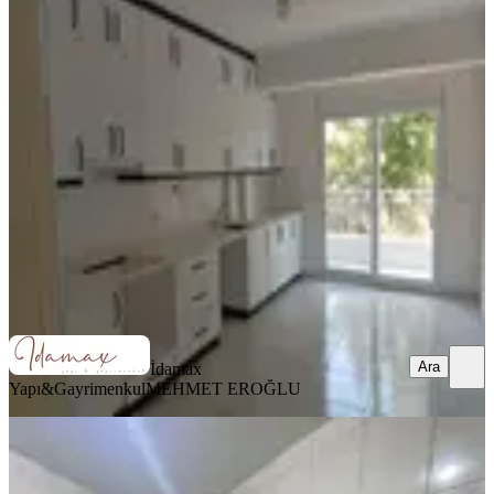
İdamax'tan Ulukapı'da Yeni 3+1
Kiralık Daire
Manavgat, Ulukapı Mahallesi
3+1
·
185 m²
·
Yüksek giriş
·
05.08.2026
20.000 ₺
İdamax Yapı&Gayrimenkul
MEHMET EROĞLU
Ara
Ara
İdamax
Yapı&Gayrimenkul
MEHMET EROĞLU
YENİ
2+1 Manavgat Sarı Köprünün Orda
Eşyalı Daire