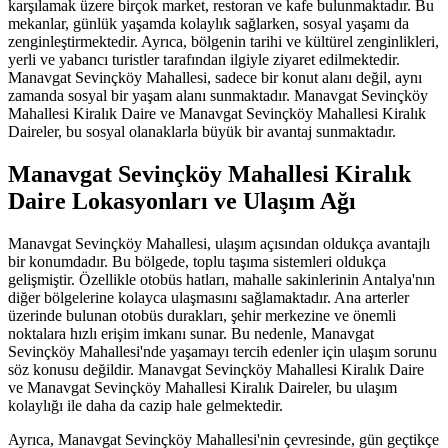
karşılamak üzere birçok market, restoran ve kafe bulunmaktadır. Bu
mekanlar, günlük yaşamda kolaylık sağlarken, sosyal yaşamı da
zenginleştirmektedir. Ayrıca, bölgenin tarihi ve kültürel zenginlikleri,
yerli ve yabancı turistler tarafından ilgiyle ziyaret edilmektedir.
Manavgat Sevinçköy Mahallesi, sadece bir konut alanı değil, aynı
zamanda sosyal bir yaşam alanı sunmaktadır. Manavgat Sevinçköy
Mahallesi Kiralık Daire ve Manavgat Sevinçköy Mahallesi Kiralık
Daireler, bu sosyal olanaklarla büyük bir avantaj sunmaktadır.
Manavgat Sevinçköy Mahallesi Kiralık
Daire Lokasyonları ve Ulaşım Ağı
Manavgat Sevinçköy Mahallesi, ulaşım açısından oldukça avantajlı
bir konumdadır. Bu bölgede, toplu taşıma sistemleri oldukça
gelişmiştir. Özellikle otobüs hatları, mahalle sakinlerinin Antalya'nın
diğer bölgelerine kolayca ulaşmasını sağlamaktadır. Ana arterler
üzerinde bulunan otobüs durakları, şehir merkezine ve önemli
noktalara hızlı erişim imkanı sunar. Bu nedenle, Manavgat
Sevinçköy Mahallesi'nde yaşamayı tercih edenler için ulaşım sorunu
söz konusu değildir. Manavgat Sevinçköy Mahallesi Kiralık Daire
ve Manavgat Sevinçköy Mahallesi Kiralık Daireler, bu ulaşım
kolaylığı ile daha da cazip hale gelmektedir.
Ayrıca, Manavgat Sevinçköy Mahallesi'nin çevresinde, gün geçtikçe