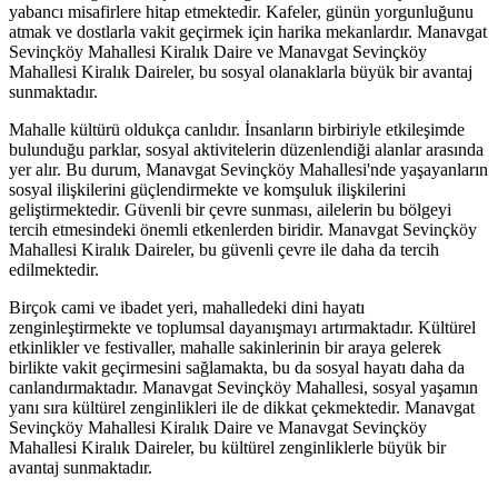
yabancı misafirlere hitap etmektedir. Kafeler, günün yorgunluğunu
atmak ve dostlarla vakit geçirmek için harika mekanlardır. Manavgat
Sevinçköy Mahallesi Kiralık Daire ve Manavgat Sevinçköy
Mahallesi Kiralık Daireler, bu sosyal olanaklarla büyük bir avantaj
sunmaktadır.
Mahalle kültürü oldukça canlıdır. İnsanların birbiriyle etkileşimde
bulunduğu parklar, sosyal aktivitelerin düzenlendiği alanlar arasında
yer alır. Bu durum, Manavgat Sevinçköy Mahallesi'nde yaşayanların
sosyal ilişkilerini güçlendirmekte ve komşuluk ilişkilerini
geliştirmektedir. Güvenli bir çevre sunması, ailelerin bu bölgeyi
tercih etmesindeki önemli etkenlerden biridir. Manavgat Sevinçköy
Mahallesi Kiralık Daireler, bu güvenli çevre ile daha da tercih
edilmektedir.
Birçok cami ve ibadet yeri, mahalledeki dini hayatı
zenginleştirmekte ve toplumsal dayanışmayı artırmaktadır. Kültürel
etkinlikler ve festivaller, mahalle sakinlerinin bir araya gelerek
birlikte vakit geçirmesini sağlamakta, bu da sosyal hayatı daha da
canlandırmaktadır. Manavgat Sevinçköy Mahallesi, sosyal yaşamın
yanı sıra kültürel zenginlikleri ile de dikkat çekmektedir. Manavgat
Sevinçköy Mahallesi Kiralık Daire ve Manavgat Sevinçköy
Mahallesi Kiralık Daireler, bu kültürel zenginliklerle büyük bir
avantaj sunmaktadır.