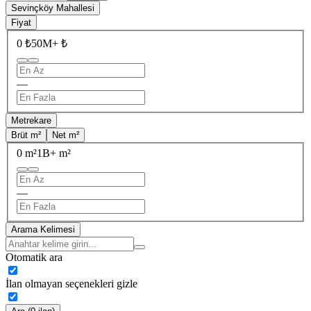
Sevinçköy Mahallesi
Fiyat
0 ₺
50M+ ₺
—
Metrekare
Brüt m²
Net m²
0 m²
1B+ m²
—
Arama Kelimesi
Otomatik ara
İlan olmayan seçenekleri gizle