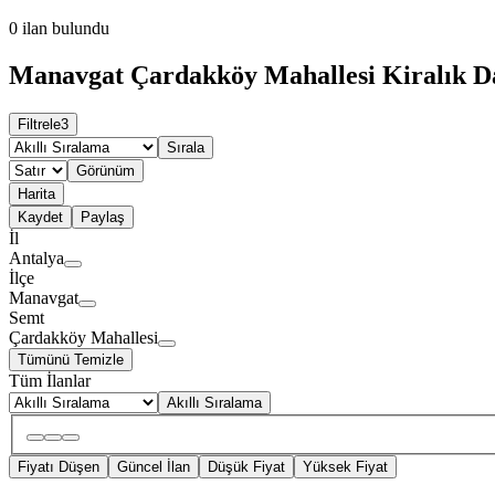
0
ilan bulundu
Manavgat Çardakköy Mahallesi Kiralık Da
Filtrele
3
Sırala
Görünüm
Harita
Kaydet
Paylaş
İl
Antalya
İlçe
Manavgat
Semt
Çardakköy Mahallesi
Tümünü Temizle
Tüm İlanlar
Akıllı Sıralama
Fiyatı Düşen
Güncel İlan
Düşük Fiyat
Yüksek Fiyat