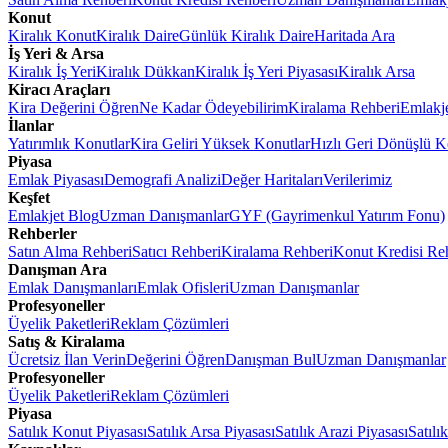
Konut
Kiralık Konut
Kiralık Daire
Günlük Kiralık Daire
Haritada Ara
İş Yeri & Arsa
Kiralık İş Yeri
Kiralık Dükkan
Kiralık İş Yeri Piyasası
Kiralık Arsa
Kiracı Araçları
Kira Değerini Öğren
Ne Kadar Ödeyebilirim
Kiralama Rehberi
Emlakj
İlanlar
Yatırımlık Konutlar
Kira Geliri Yüksek Konutlar
Hızlı Geri Dönüşlü K
Piyasa
Emlak Piyasası
Demografi Analizi
Değer Haritaları
Verilerimiz
Keşfet
Emlakjet Blog
Uzman Danışmanlar
GYF (Gayrimenkul Yatırım Fonu)
Rehberler
Satın Alma Rehberi
Satıcı Rehberi
Kiralama Rehberi
Konut Kredisi Re
Danışman Ara
Emlak Danışmanları
Emlak Ofisleri
Uzman Danışmanlar
Profesyoneller
Üyelik Paketleri
Reklam Çözümleri
Satış & Kiralama
Ücretsiz İlan Verin
Değerini Öğren
Danışman Bul
Uzman Danışmanlar
Profesyoneller
Üyelik Paketleri
Reklam Çözümleri
Piyasa
Satılık Konut Piyasası
Satılık Arsa Piyasası
Satılık Arazi Piyasası
Satılı