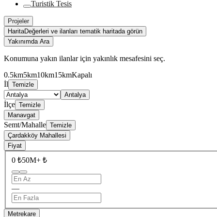
Turistik Tesis
Projeler
Harita
Değerleri ve ilanları tematik haritada görün
Yakınımda Ara
Konumuna yakın ilanlar için yakınlık mesafesini seç.
0.5km
5km
10km
15km
Kapalı
İl
Temizle
Antalya
İlçe
Temizle
Manavgat
Semt/Mahalle
Temizle
Çardakköy Mahallesi
Fiyat
0 ₺
50M+ ₺
—
Metrekare