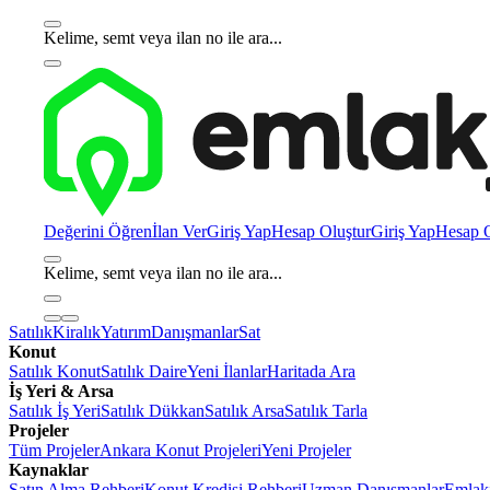
Kelime, semt veya ilan no ile ara...
Değerini Öğren
İlan Ver
Giriş Yap
Hesap Oluştur
Giriş Yap
Hesap O
Kelime, semt veya ilan no ile ara...
Satılık
Kiralık
Yatırım
Danışmanlar
Sat
Konut
Satılık Konut
Satılık Daire
Yeni İlanlar
Haritada Ara
İş Yeri & Arsa
Satılık İş Yeri
Satılık Dükkan
Satılık Arsa
Satılık Tarla
Projeler
Tüm Projeler
Ankara Konut Projeleri
Yeni Projeler
Kaynaklar
Satın Alma Rehberi
Konut Kredisi Rehberi
Uzman Danışmanlar
Emlakj