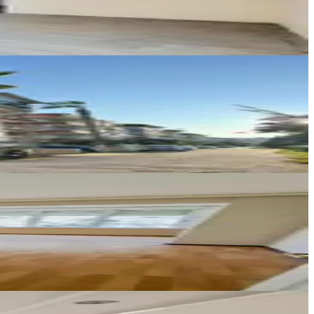
Ara
Era Maximum
Serap Başoğlu
Ara
Yükseliş Emlak
Yunus ŞEKER
Ara