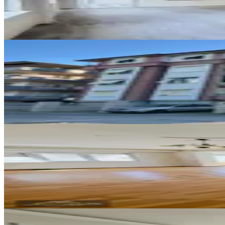
3+1
·
148 m²
·
1. Kat
·
07.08.2026
28.000 ₺
YENİ
Antalya Manavgat Y.pazarcı Maha
Manavgat, Y.pazarcı Mahallesi
1+1
·
60 m²
·
3. Kat
·
07.08.2026
27.000 ₺
YENİ
Milli Egemenlik Mahallesi'nde K
Manavgat, Milli Egemenlik Mahallesi
2+1
·
110 m²
·
2. Kat
·
07.08.2026
25.000 ₺
YENİ
Sarılar Maya Kent Sitesi Bölgesi