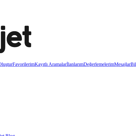
luştur
Favorilerim
Kayıtlı Aramalar
İlanlarım
Değerlemelerim
Mesajlar
Bi
et Blog