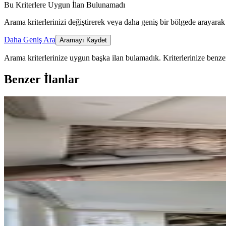
Bu Kriterlere Uygun İlan Bulunamadı
Arama kriterlerinizi değiştirerek veya daha geniş bir bölgede arayarak 
Daha Geniş Ara
Aramayı Kaydet
Arama kriterlerinize uygun başka ilan bulamadık.
Kriterlerinize benzer
Benzer İlanlar
ÖNE ÇIKAN
Ilıcada 2+1 Havuzlu Ayrı Mutfak
Manavgat, Ilıca Mahallesi
2+1
·
95 m²
·
Yüksek giriş
·
12.04.2026
39.000 ₺
YENİ
Manavgat Aydınevler Mahallesi'd
Manavgat, Aydınevler Mahallesi