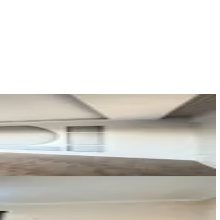
Zen Max
Kerem Zencirci
Ara
Era Maximum
Fatma Taşar