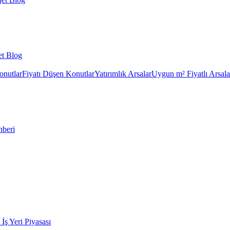
et Blog
onutlar
Fiyatı Düşen Konutlar
Yatırımlık Arsalar
Uygun m² Fiyatlı Arsala
hberi
k İş Yeri Piyasası