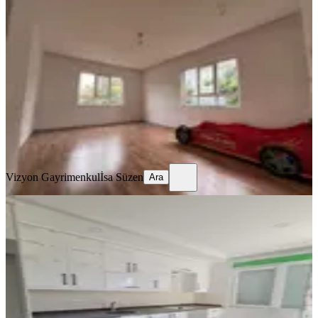
Sarılar Merkezi Konum Kiralık Daire
Manavgat, Sarılar Mahallesi
2+1
·
120 m²
·
2. Kat
·
07.07.2026
19.000 ₺
Vizyon Gayrimenkul
İsa Süzen
Ara
Vizyon Gayrimenkul
İsa Süzen
Ara
BALKONLU
Sarılar Zeki Vargün Yakını Kiralık 1
Yaşında Daire
Manavgat, Sarılar Mahallesi
2+1
·
110 m²
·
Yüksek giriş
·
07.07.2026
25.000 ₺