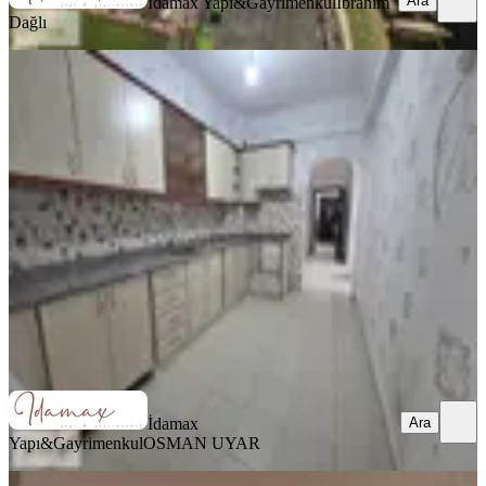
Ara
İdamax Yapı&Gayrimenkul
İbrahim
Dağlı
BALKONLU
İdamax,dan Sarılar Ece Düğün
Salonu Mevkinde Kiralık 3+1 Daire
Manavgat, Sarılar Mahallesi
3+1
·
140 m²
·
2. Kat
·
09.07.2026
30.000 ₺
İdamax Yapı&Gayrimenkul
OSMAN UYAR
Ara
Ara
İdamax
Yapı&Gayrimenkul
OSMAN UYAR
BALKONLU