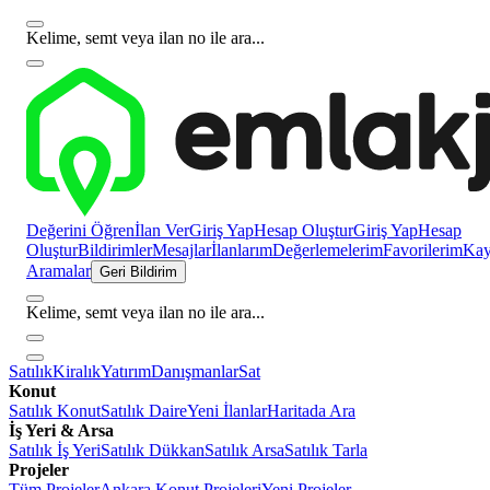
Kelime, semt veya ilan no ile ara...
Değerini Öğren
İlan Ver
Giriş Yap
Hesap Oluştur
Giriş Yap
Hesap
Oluştur
Bildirimler
Mesajlar
İlanlarım
Değerlemelerim
Favorilerim
Kayı
Aramalar
Geri Bildirim
Kelime, semt veya ilan no ile ara...
Satılık
Kiralık
Yatırım
Danışmanlar
Sat
Konut
Satılık Konut
Satılık Daire
Yeni İlanlar
Haritada Ara
İş Yeri & Arsa
Satılık İş Yeri
Satılık Dükkan
Satılık Arsa
Satılık Tarla
Projeler
Tüm Projeler
Ankara Konut Projeleri
Yeni Projeler