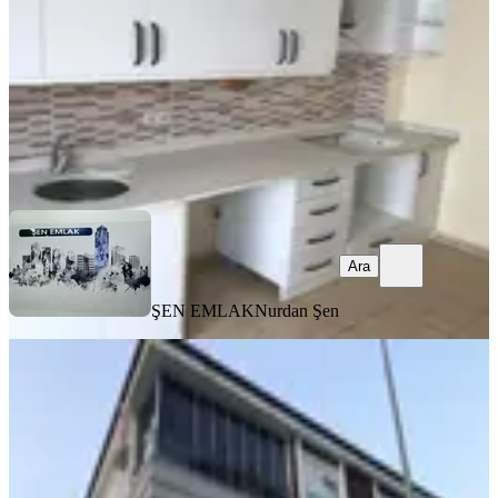
21.000 ₺
ŞEN EMLAK
Nurdan Şen
Ara
Ara
ŞEN EMLAK
Nurdan Şen
YENİ
Sarılar Kavaklı Sınırında 2+1 Doğa
Manzarlı Eşyalı Daire
Manavgat, Sarılar Mahallesi
2+0
·
134 m²
·
3. Kat
·
05.08.2026