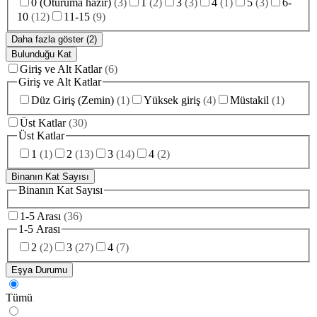
0 (Oturuma hazır)
(
3
)
1
(
2
)
3
(
3
)
4
(
1
)
5
(
3
)
6-
10
(
12
)
11-15
(
9
)
Daha fazla göster (2)
Bulunduğu Kat
Giriş ve Alt Katlar
(
6
)
Giriş ve Alt Katlar
Düz Giriş (Zemin)
(
1
)
Yüksek giriş
(
4
)
Müstakil
(
1
)
Üst Katlar
(
30
)
Üst Katlar
1
(
1
)
2
(
13
)
3
(
14
)
4
(
2
)
Binanın Kat Sayısı
Binanın Kat Sayısı
1-5 Arası
(
36
)
1-5 Arası
2
(
2
)
3
(
27
)
4
(
7
)
Eşya Durumu
Tümü