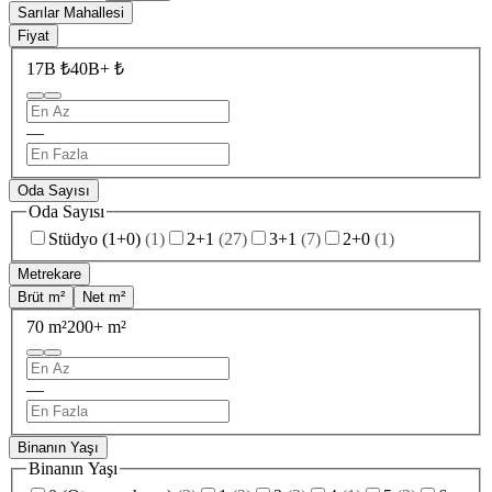
Sarılar Mahallesi
Fiyat
17B ₺
40B+ ₺
—
Oda Sayısı
Oda Sayısı
Stüdyo (1+0)
(
1
)
2+1
(
27
)
3+1
(
7
)
2+0
(
1
)
Metrekare
Brüt m²
Net m²
70 m²
200+ m²
—
Binanın Yaşı
Binanın Yaşı