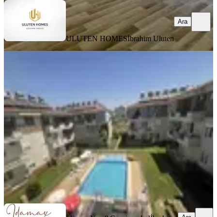
Ara
ULUTEN HOMES
İbrahim Uluten
SİTE İÇİ
İdamax'tan Sarılar Maya Kent
Sitesinde 2+1 Eşyalı Kiralık Daıre
Manavgat, Sarılar Mahallesi
2+1
·
100 m²
·
3. Kat
·
09.07.2026
40.000 ₺
İdamax Yapı&Gayrimenkul
İbrahim Dağlı
Ara