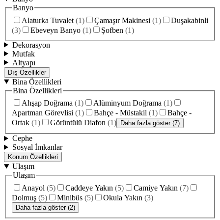
Banyo
Alaturka Tuvalet
(
1
)
Çamaşır Makinesi
(
1
)
Duşakabinli
(
3
)
Ebeveyn Banyo
(
1
)
Şofben
(
1
)
Dekorasyon
Mutfak
Altyapı
Dış Özellikler
Bina Özellikleri
Bina Özellikleri
Ahşap Doğrama
(
1
)
Alüminyum Doğrama
(
1
)
Apartman Görevlisi
(
1
)
Bahçe - Müstakil
(
1
)
Bahçe -
Ortak
(
1
)
Görüntülü Diafon
(
1
)
Daha fazla göster (7)
Cephe
Sosyal İmkanlar
Konum Özellikleri
Ulaşım
Ulaşım
Anayol
(
5
)
Caddeye Yakın
(
5
)
Camiye Yakın
(
7
)
Dolmuş
(
5
)
Minibüs
(
5
)
Okula Yakın
(
3
)
Daha fazla göster (2)