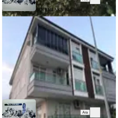
ŞEN EMLAK
Nurdan Şen
SİTE İÇİ
Sarılar Kavaklı Sınırında 2+1 Doğa
Manzaralı Eşyalı Daire
Manavgat, Sarılar Mahallesi
2+1
·
135 m²
·
3. Kat
·
25.07.2026
40.000 ₺
ŞEN EMLAK
Nurdan Şen
Ara
Ara