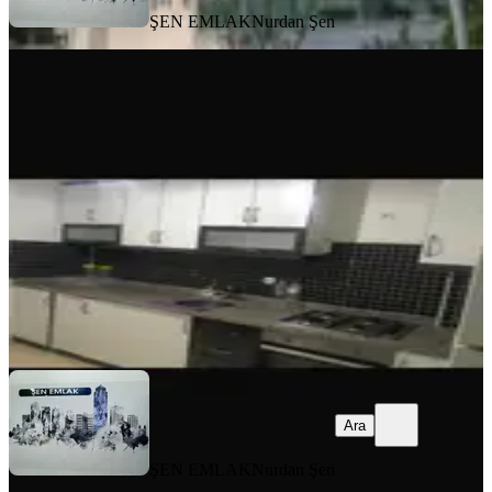
ŞEN EMLAK
Nurdan Şen
MANZARALI
Merkezi Konumda Ferah 2+1
Manavgat, Sarılar Mahallesi
2+1
·
117 m²
·
3. Kat
·
24.07.2026
23.000 ₺
ŞEN EMLAK
Nurdan Şen
Ara
Ara
ŞEN EMLAK
Nurdan Şen