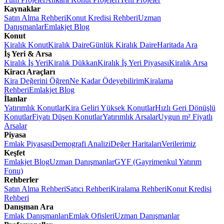
Kaynaklar
Satın Alma Rehberi
Konut Kredisi Rehberi
Uzman
Danışmanlar
Emlakjet Blog
Konut
Kiralık Konut
Kiralık Daire
Günlük Kiralık Daire
Haritada Ara
İş Yeri & Arsa
Kiralık İş Yeri
Kiralık Dükkan
Kiralık İş Yeri Piyasası
Kiralık Arsa
Kiracı Araçları
Kira Değerini Öğren
Ne Kadar Ödeyebilirim
Kiralama
Rehberi
Emlakjet Blog
İlanlar
Yatırımlık Konutlar
Kira Geliri Yüksek Konutlar
Hızlı Geri Dönüşlü
Konutlar
Fiyatı Düşen Konutlar
Yatırımlık Arsalar
Uygun m² Fiyatlı
Arsalar
Piyasa
Emlak Piyasası
Demografi Analizi
Değer Haritaları
Verilerimiz
Keşfet
Emlakjet Blog
Uzman Danışmanlar
GYF (Gayrimenkul Yatırım
Fonu)
Rehberler
Satın Alma Rehberi
Satıcı Rehberi
Kiralama Rehberi
Konut Kredisi
Rehberi
Danışman Ara
Emlak Danışmanları
Emlak Ofisleri
Uzman Danışmanlar