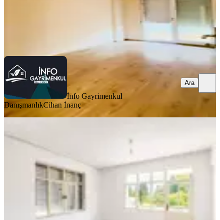
İnfo Gayrimenkul Danışmanlık
Cihan İnanç
Ara
Ara
İnfo Gayrimenkul
Danışmanlık
Cihan İnanç
Manavgat Sarılarda Kiralık 2+1
Daire
Manavgat, Sarılar Mahallesi
2+1
·
115 m²
·
3. Kat
·
26.07.2026
17.000 ₺