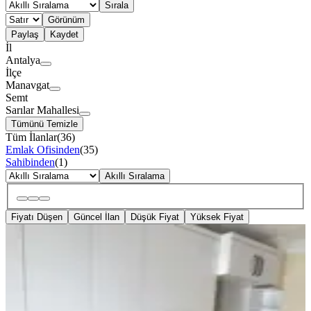
Sırala
Görünüm
Paylaş
Kaydet
İl
Antalya
İlçe
Manavgat
Semt
Sarılar Mahallesi
Tümünü Temizle
Tüm İlanlar
(
36
)
Emlak Ofisinden
(
35
)
Sahibinden
(
1
)
Akıllı Sıralama
Fiyatı Düşen
Güncel İlan
Düşük Fiyat
Yüksek Fiyat
YENİ
Sarılarda Merkezi Konumda Klimalı
3. Kat 2+1
Manavgat, Sarılar Mahallesi
2+1
·
100 m²
·
2. Kat
·
05.08.2026