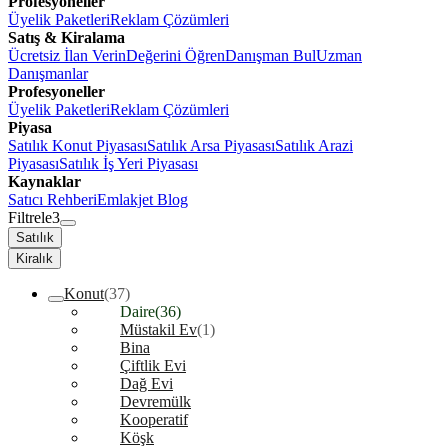
Profesyoneller
Üyelik Paketleri
Reklam Çözümleri
Satış & Kiralama
Ücretsiz İlan Verin
Değerini Öğren
Danışman Bul
Uzman
Danışmanlar
Profesyoneller
Üyelik Paketleri
Reklam Çözümleri
Piyasa
Satılık Konut Piyasası
Satılık Arsa Piyasası
Satılık Arazi
Piyasası
Satılık İş Yeri Piyasası
Kaynaklar
Satıcı Rehberi
Emlakjet Blog
Filtrele
3
Satılık
Kiralık
Konut
(37)
Daire
(36)
Müstakil Ev
(1)
Bina
Çiftlik Evi
Dağ Evi
Devremülk
Kooperatif
Köşk