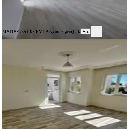
MANAVGAT 07 EMLAK
yunus gençtürk
Ara
MANAVGAT 07 EMLAK
yunus gençtürk
Ara
BALKONLU
Uluten Emlakdan Kiralık 3+1
Asansörlü Arakat Daire
Manavgat, Sarılar Mahallesi
3+1
·
120 m²
·
2. Kat
·
10.07.2026
35.000 ₺
ULUTEN HOMES
İbrahim Uluten
Ara