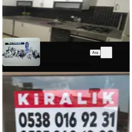
ŞEN EMLAK
Nurdan Şen
Ara
Ara
ŞEN EMLAK
Nurdan Şen
SIFIR BİNA
Sarılarda Merkezi Konumda Klimalı
3. Kat 2+1
Manavgat, Sarılar Mahallesi
2+1
·
118 m²
·
3. Kat
·
05.08.2026
21.000 ₺