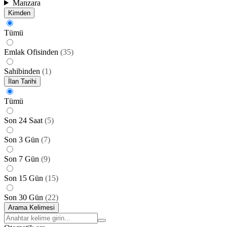
Manzara
Kimden
Tümü
Emlak Ofisinden
(
35
)
Sahibinden
(
1
)
İlan Tarihi
Tümü
Son 24 Saat
(
5
)
Son 3 Gün
(
7
)
Son 7 Gün
(
9
)
Son 15 Gün
(
15
)
Son 30 Gün
(
22
)
Arama Kelimesi