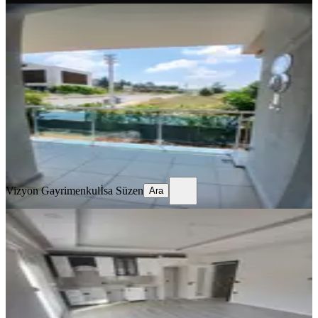
ÇOCUK PARKI
Sarılar Merkezde Kiralık Daire
Manavgat, Sarılar Mahallesi
2+1
·
100 m²
·
Yüksek giriş
·
24.07.2026
20.000 ₺
Vizyon Gayrimenkul
İsa Süzen
Ara
Vizyon Gayrimenkul
İsa Süzen
Ara
BALKONLU
Arakat 2+1 Amerikan Mutfak
Manavgat, Sarılar Mahallesi
2+1
·
90 m²
·
2. Kat
·
16.07.2026
20.000 ₺