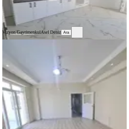
Vizyon Gayrimenkul
Asel Deniz
Ara
Vizyon Gayrimenkul
Asel Deniz
Ara
BALKONLU
Sarılar Mahallesi'nde 3 + 1 Ara Kat
Dairemiz Kiralıktır
Manavgat, Sarılar Mahallesi
3+1
·
115 m²
·
2. Kat
·
28.06.2026
27.000 ₺
Yükseliş Emlak
Yunus ŞEKER
Ara