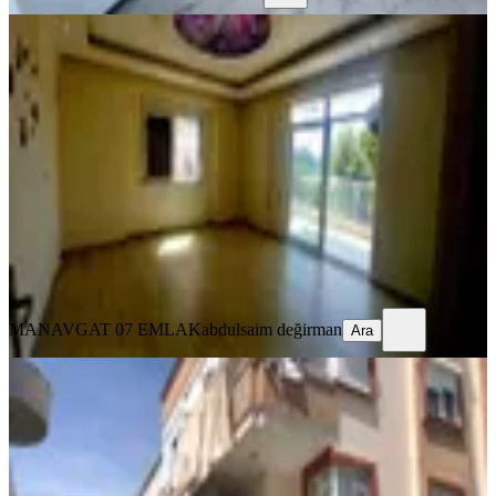
YENİ
Sarılar Akdeniz İnciler Karşısı Kiralık
Ara Kat 3+1
Manavgat, Sarılar Mahallesi
3+1
·
130 m²
·
2. Kat
·
02.08.2026
33.000 ₺
MANAVGAT 07 EMLAK
abdulsaim değirman
Ara
MANAVGAT 07 EMLAK
abdulsaim değirman
Ara
Sarılarda 2+1 Daire
Manavgat, Sarılar Mahallesi
Stüdyo
·
120 m²
·
2. Kat
·
05.08.2026