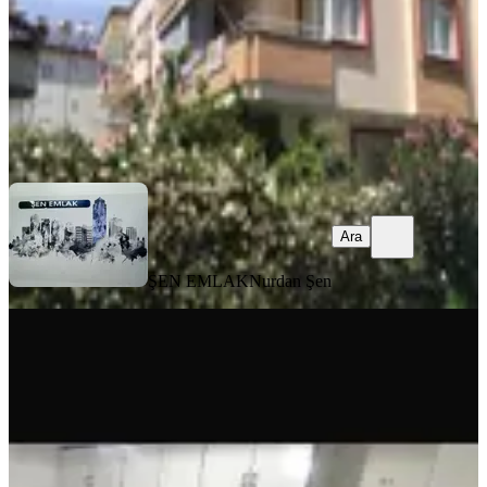
24.000 ₺
ŞEN EMLAK
Nurdan Şen
Ara
Ara
ŞEN EMLAK
Nurdan Şen
Merkezi Konumda Ferah 2+1
Manavgat, Sarılar Mahallesi
2+1
·
117 m²
·
3. Kat
·
05.08.2026
23.000 ₺