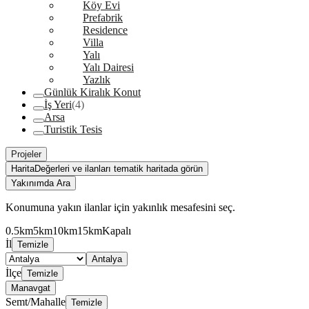
Köy Evi
Prefabrik
Residence
Villa
Yalı
Yalı Dairesi
Yazlık
Günlük Kiralık Konut
İş Yeri
(4)
Arsa
Turistik Tesis
Projeler
Harita
Değerleri ve ilanları tematik haritada görün
Yakınımda Ara
Konumuna yakın ilanlar için yakınlık mesafesini seç.
0.5km
5km
10km
15km
Kapalı
İl
Temizle
Antalya
İlçe
Temizle
Manavgat
Semt/Mahalle
Temizle