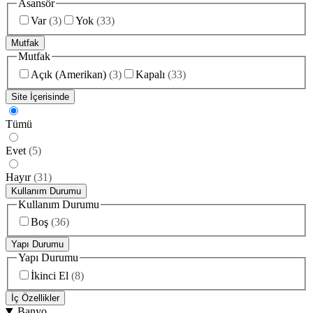
Asansör
Var
(
3
)
Yok
(
33
)
Mutfak
Mutfak
Açık (Amerikan)
(
3
)
Kapalı
(
33
)
Site İçerisinde
Tümü
Evet
(
5
)
Hayır
(
31
)
Kullanım Durumu
Kullanım Durumu
Boş
(
36
)
Yapı Durumu
Yapı Durumu
İkinci El
(
8
)
İç Özellikler
Banyo