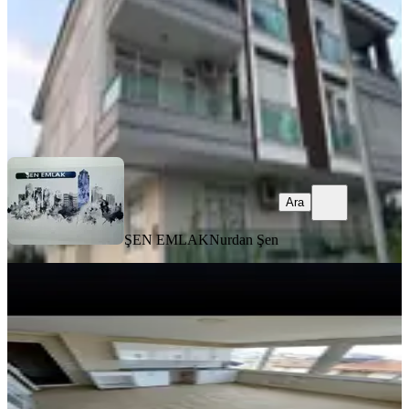
40.000 ₺
ŞEN EMLAK
Nurdan Şen
Ara
Ara
ŞEN EMLAK
Nurdan Şen
YENİ
Sarılar Merkezi Konumda Kiralık
2+1 Daire
Manavgat, Sarılar Mahallesi
2+1
·
85 m²
·
3. Kat
·
04.08.2026