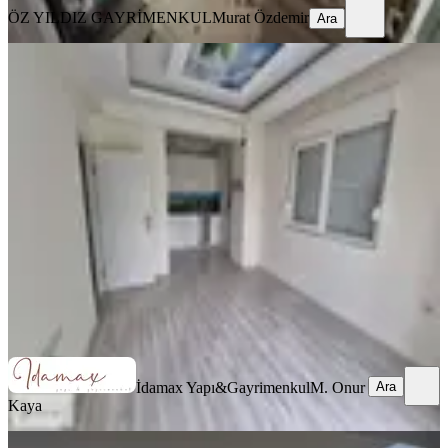
ÖZ YILDIZ GAYRİMENKUL
Murat Özdemir
Ara
İdamax'tan Sarılarda Güzel
Konumda Kiralik Daire
Manavgat, Sarılar Mahallesi
2+1
·
90 m²
·
Yüksek giriş
·
27.05.2026
20.000 ₺
İdamax Yapı&Gayrimenkul
M. Onur Kaya
Ara
Ara
İdamax Yapı&Gayrimenkul
M. Onur
Kaya
SIFIR BİNA