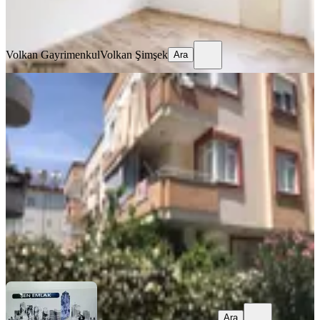
Volkan Gayrimenkul
Volkan Şimşek
Ara
Volkan Gayrimenkul
Volkan Şimşek
Ara
SİTE İÇİ
Sarılarda 2+1 Daire
Manavgat, Sarılar Mahallesi
2+1
·
120 m²
·
2. Kat
·
25.07.2026
24.000 ₺
ŞEN EMLAK
Nurdan Şen
Ara
Ara