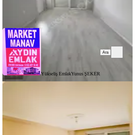
Yükseliş Emlak
Yunus ŞEKER
Ara
Ara
Yükseliş Emlak
Yunus ŞEKER
BALKONLU
Sarılar Cadde Üzeri Kiralık 2+1 Daire
Manavgat, Sarılar Mahallesi
2+1
·
130 m²
·
4. Kat
·
29.07.2026
30.000 ₺