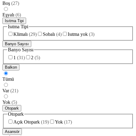
Boş
(
27
)
Eşyalı
(
6
)
Isıtma Tipi
Isıtma Tipi
Klimalı
(
29
)
Sobalı
(
4
)
Isıtma yok
(
3
)
Banyo Sayısı
Banyo Sayısı
1
(
31
)
2
(
5
)
Balkon
Tümü
Var
(
21
)
Yok
(
5
)
Otopark
Otopark
Açık Otopark
(
19
)
Yok
(
17
)
Asansör