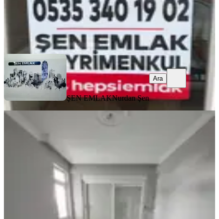
ŞEN EMLAK
Nurdan Şen
Ara
Ara
ŞEN EMLAK
Nurdan Şen
BALKONLU
Sarılar Muhittin Ersoy Bulvarı
Üzerinde 2+1 Kiralık Daire
Manavgat, Sarılar Mahallesi
2+1
·
90 m²
·
3. Kat
·
02.08.2026
27.000 ₺