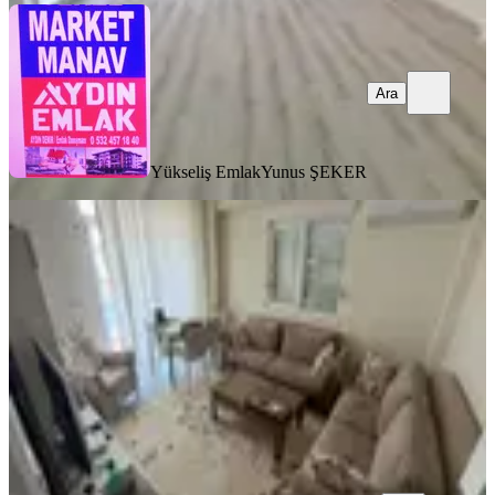
Ara
Yükseliş Emlak
Yunus ŞEKER
EŞYALI
Öz Yıldız Emlak'tan Sarılar
Mahallesinde 2+1 Full Eşyalı Daire
Manavgat, Sarılar Mahallesi
2+1
·
100 m²
·
3. Kat
·
06.06.2026
26.000 ₺
ÖZ YILDIZ GAYRİMENKUL
Murat Özdemir
Ara