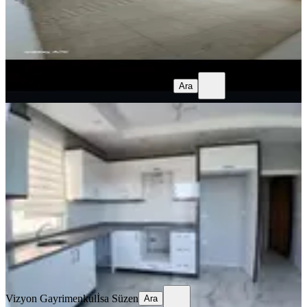
23.000 ₺
MANAVGAT 07 EMLAK
Elif Barsan
Ara
MANAVGAT 07 EMLAK
Elif Barsan
Ara
YENİ
Sarılar Merkezde Kiralık Dublex
Daire
Manavgat, Sarılar Mahallesi
3+1
·
185 m²
·
3. Kat
·
04.08.2026
30.000 ₺
Vizyon Gayrimenkul
İsa Süzen
Ara
Vizyon Gayrimenkul
İsa Süzen
Ara