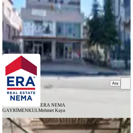
38.000 ₺
ERA NEMA GAYRİMENKUL
Mehmet Kaya
Ara
Ara
ERA NEMA
GAYRİMENKUL
Mehmet Kaya
YENİ
A K Mutludan İster Dükkan Yap İster
Depo Yap 100m2 Dükkan