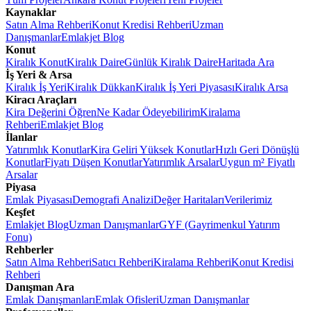
Kaynaklar
Satın Alma Rehberi
Konut Kredisi Rehberi
Uzman
Danışmanlar
Emlakjet Blog
Konut
Kiralık Konut
Kiralık Daire
Günlük Kiralık Daire
Haritada Ara
İş Yeri & Arsa
Kiralık İş Yeri
Kiralık Dükkan
Kiralık İş Yeri Piyasası
Kiralık Arsa
Kiracı Araçları
Kira Değerini Öğren
Ne Kadar Ödeyebilirim
Kiralama
Rehberi
Emlakjet Blog
İlanlar
Yatırımlık Konutlar
Kira Geliri Yüksek Konutlar
Hızlı Geri Dönüşlü
Konutlar
Fiyatı Düşen Konutlar
Yatırımlık Arsalar
Uygun m² Fiyatlı
Arsalar
Piyasa
Emlak Piyasası
Demografi Analizi
Değer Haritaları
Verilerimiz
Keşfet
Emlakjet Blog
Uzman Danışmanlar
GYF (Gayrimenkul Yatırım
Fonu)
Rehberler
Satın Alma Rehberi
Satıcı Rehberi
Kiralama Rehberi
Konut Kredisi
Rehberi
Danışman Ara
Emlak Danışmanları
Emlak Ofisleri
Uzman Danışmanlar