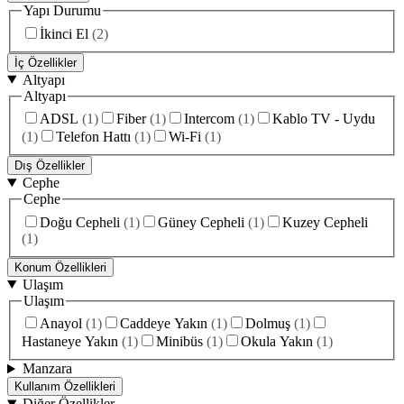
Yapı Durumu
İkinci El
(
2
)
İç Özellikler
Altyapı
Altyapı
ADSL
(
1
)
Fiber
(
1
)
Intercom
(
1
)
Kablo TV - Uydu
(
1
)
Telefon Hattı
(
1
)
Wi-Fi
(
1
)
Dış Özellikler
Cephe
Cephe
Doğu Cepheli
(
1
)
Güney Cepheli
(
1
)
Kuzey Cepheli
(
1
)
Konum Özellikleri
Ulaşım
Ulaşım
Anayol
(
1
)
Caddeye Yakın
(
1
)
Dolmuş
(
1
)
Hastaneye Yakın
(
1
)
Minibüs
(
1
)
Okula Yakın
(
1
)
Manzara
Kullanım Özellikleri
Diğer Özellikler