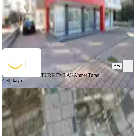
70.000 ₺
TÜRK EMLAK
Ahmet Turan Cetinkaya
Ara
Ara
TÜRK EMLAK
Ahmet Turan
Cetinkaya
Çağrı Emlak'tan Menderes
Mahallesinde Depo
Kepez, Menderes Mahallesi
1 Oda
·
10146 m²
·
Düz Giriş (Zemin)
·
14.04.2026