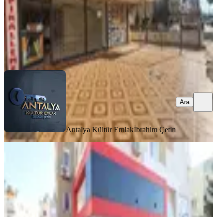
Antalya Kültür Emlak
İbrahim Çetin
Ara
Ara
Antalya Kültür Emlak
İbrahim Çetin
Türk Emlaktan Şafak Mahallesinde
Kiralık Dükkan
Kepez, Şafak Mahallesi
3 Oda
·
210 m²
·
Düz Giriş (Zemin)
·
20.07.2026