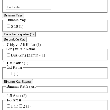
—
Binanın Yaşı
Binanın Yaşı
6-10
(
1
)
Daha fazla göster (1)
Bulunduğu Kat
Giriş ve Alt Katlar
(
1
)
Giriş ve Alt Katlar
Düz Giriş (Zemin)
(
1
)
Üst Katlar
(
1
)
Üst Katlar
1
(
1
)
Binanın Kat Sayısı
Binanın Kat Sayısı
1-5 Arası
(
2
)
1-5 Arası
1
(
1
)
2
(
1
)