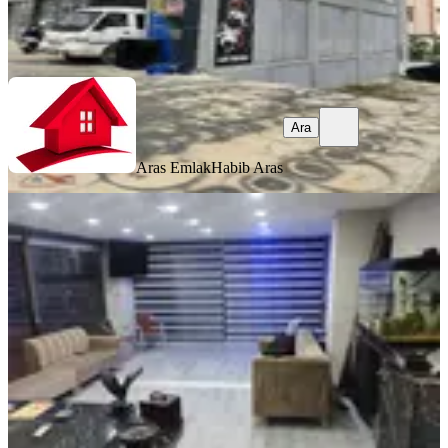
Aras Emlak
Habib Aras
Ara
Ara
Aras Emlak
Habib Aras
Devren Kiralık Oto Aksesuar Yıkama
Ofis
Kepez, Göksu Mahallesi
3 Oda
·
350 m²
·
28.12.2025
900.000 ₺
Coşkun Can Emlak
Mesut Şahin
Ara