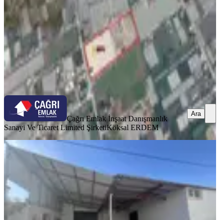
1.250.000 ₺
Çağrı Emlak İnşaat Danışmanlık Sanayi Ve Ticaret Limited
Şirketi
Köksal ERDEM
Ara
Ara
Çağrı Emlak İnşaat Danışmanlık
Sanayi Ve Ticaret Limited Şirketi
Köksal ERDEM
%
12
Altınova Sinanda Kiralık 1100 M2
Depo
Kepez, Altınova Sinan Mahallesi
1 Oda
·
1101 m²
·
Düz Giriş (Zemin)
·
02.03.2026