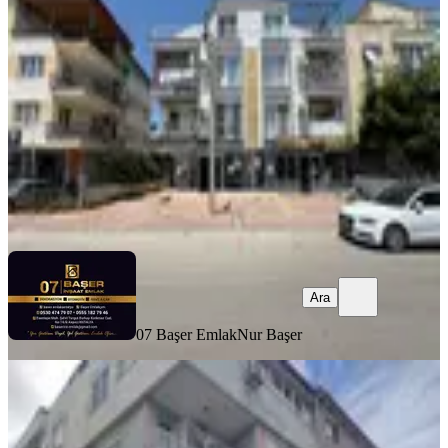
Kepez, Erenköy Mahallesi
1 Oda
·
131 m²
·
Düz Giriş (Zemin)
·
03.06.2026
32.000 ₺
07 Başer Emlak
Nur Başer
Ara
Ara
07 Başer Emlak
Nur Başer
Karaca'dan Ulusoy Caddesı Üzerinde
Kepez, Ahatlı Mahallesi