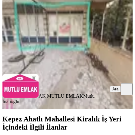
Kepez, Gülveren Mahallesi
1 Oda
·
101 m²
·
Bahçe katı
·
06.08.2026
35.000 ₺
AK MUTLU EMLAK
Mutlu İnanoğlu
Ara
Ara
AK MUTLU EMLAK
Mutlu
İnanoğlu
Kepez Ahatlı Mahallesi Kiralık İş Yeri
İçindeki İlgili İlanlar