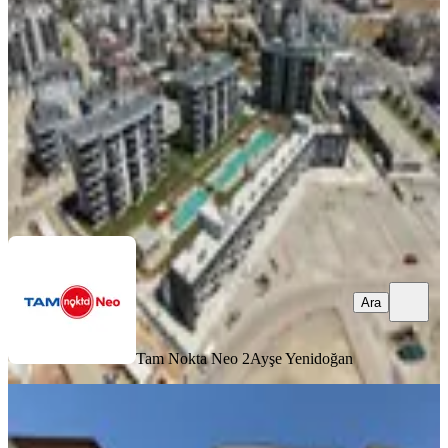
Kepez, Sütçüler Mahallesi
2 Oda
·
57 m²
·
2. Kat
·
21.07.2026
35.000 ₺
Tam Nokta Neo 2
Ayşe Yenidoğan
Ara
Ara
Tam Nokta Neo 2
Ayşe Yenidoğan
07 Başer'den Kanal Boyunda Kiralık
Depolu Dükkan