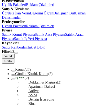
Profesyoneller
Üyelik Paketleri
Reklam Çözümleri
Satış & Kiralama
Ücretsiz İlan Verin
Değerini Öğren
Danışman Bul
Uzman
Danışmanlar
Profesyoneller
Üyelik Paketleri
Reklam Çözümleri
Piyasa
Satılık Konut Piyasası
Satılık Arsa Piyasası
Satılık Arazi
Piyasası
Satılık İş Yeri Piyasası
Kaynaklar
Satıcı Rehberi
Emlakjet Blog
Filtrele
3
Satılık
Kiralık
Konut
(27)
Günlük Kiralık Konut
(3)
İş Yeri
(2)
Dükkan & Mağaza
(2)
Apartman Dairesi
Atölye
AVM
Benzin İstasyonu
Bina