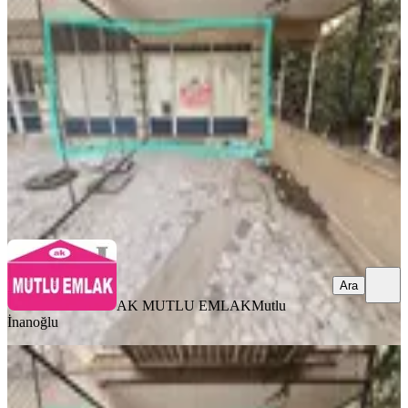
Kepez, Gülveren Mahallesi
1 Oda
·
101 m²
·
Düz Giriş (Zemin)
·
05.08.2026
35.000 ₺
AK MUTLU EMLAK
Mutlu İnanoğlu
Ara
Ara
AK MUTLU EMLAK
Mutlu
İnanoğlu
YENİ
A K Mutludan İster Dükkan Yap İster
Depo Yap 100m2 Dükkan