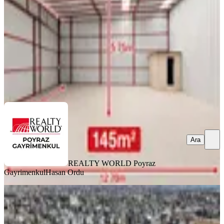
1 Oda
·
146 m²
·
Düz Giriş (Zemin)
·
29.06.2026
33.500 ₺
REALTY WORLD Poyraz Gayrimenkul
Hasan Ordu
Ara
Ara
REALTY WORLD Poyraz
Gayrimenkul
Hasan Ordu
Ayşe Yenidoğan'dan Kepez Devlet
Hastahanesi Karşısında Ofis Katı