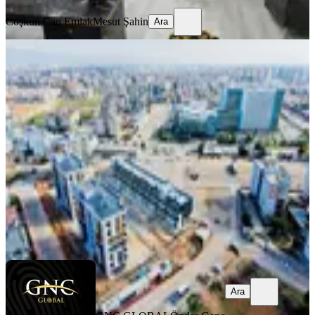
Coşkun Can Emlak
Mesut Şahin
Ara
Kepez Devlet Hastanesi Karşısında,
130 M2 Kurumsala Uygun Dükkan
Kepez, Sütçüler Mahallesi
1 Oda
·
591 m²
·
Düz Giriş (Zemin)
·
16.04.2026
240.000 ₺
GNC GLOBAL
Önder Genç
Ara
Ara