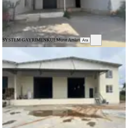
115.000 ₺
130.000 ₺
SYSTEM GAYRIMENKUL
Murat Arslan
Ara
SYSTEM GAYRIMENKUL
Murat Arslan
Ara
Altınova Menderes Mahallesinde
Kiralık 1000m2 Depo
Kepez, Menderes Mahallesi
1 Oda
·
1000 m²
·
Düz Giriş (Zemin)
·
10.04.2026
121.000 ₺
SYSTEM GAYRIMENKUL
Murat Arslan
Ara