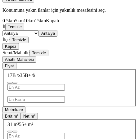
Konumuna yakın ilanlar için yakınlık mesafesini seç.
0.5km
5km
10km
15km
Kapalı
İl
Temizle
Antalya
İlçe
Temizle
Kepez
Semt/Mahalle
Temizle
Ahatlı Mahallesi
Fiyat
17B ₺
35B+ ₺
—
Metrekare
Brüt m²
Net m²
31 m²
55+ m²