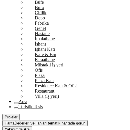
Büfe
Büro
Çiftlik
Depo
Fabrika
Genel
Hastane
İmalathane
İşhanı
İşhanı Katı
Kafe & Bar
Kıraathane
Müstakil İş yeri
Ofis
Plaza
Plaza Katı
Residence Katı & Ofisi
Restaurant
Villa (İş yeri)
Arsa
Turistik Tesis
Projeler
Harita
Değerleri ve ilanları tematik haritada görün
Yakınımda Ara