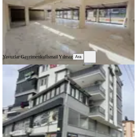
1 Oda
·
551 m²
·
Düz Giriş (Zemin)
·
27.03.2026
150.000 ₺
Yavuzlar Gayrimenkul
İsmail Yılmaz
Ara
Yavuzlar Gayrimenkul
İsmail Yılmaz
Ara
Ana Cadde Üzerinde 3 Katlı 300 M2
Kaçmaz Köşe Başı İşyeri
Kepez, Varsak Karşıyaka Mahallesi
4 Oda
·
300 m²
·
Düz Giriş (Zemin)
·
04.06.2026
37.000 ₺