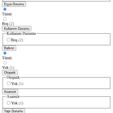
Eşya Durumu
Tümü
Boş
(
2
)
Kullanım Durumu
Kullanım Durumu
Boş
(
2
)
Balkon
Tümü
Yok
(
1
)
Otopark
Otopark
Yok
(
1
)
Asansör
Asansör
Yok
(
1
)
Yapı Durumu