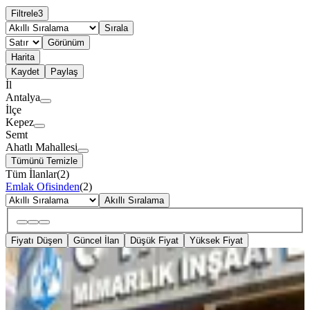
Filtrele
3
Sırala
Görünüm
Harita
Kaydet
Paylaş
İl
Antalya
İlçe
Kepez
Semt
Ahatlı Mahallesi
Tümünü Temizle
Tüm İlanlar
(
2
)
Emlak Ofisinden
(
2
)
Akıllı Sıralama
Fiyatı Düşen
Güncel İlan
Düşük Fiyat
Yüksek Fiyat
YENİ
Tonguç Caddesi(beton
Kahve)kavşağındaharika Konum
Kiralık Dükkan