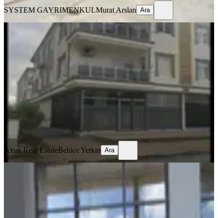
SYSTEM GAYRIMENKUL
Murat Arslan
Ara
Kiralık 100 M2 Dükkan Altınova
Kepez, Altınova Orta Mahallesi
1 Oda
·
100 m²
·
Düz Giriş (Zemin)
·
12.06.2026
50.000 ₺
Axiss Real Estate
Behice Yetkin
Ara
Axiss Real Estate
Behice Yetkin
Ara
Antalya Kepez Güneş Çarşısında
Kiralık Dükkan
Kepez, Güneş Mahallesi