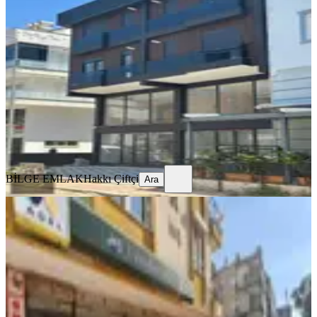
Dükkan.
Kepez, Teomanpaşa Mahallesi
2 Oda
·
70 m²
·
Düz Giriş (Zemin)
·
18.06.2026
25.000 ₺
BİLGE EMLAK
Hakkı Çiftçi
Ara
BİLGE EMLAK
Hakkı Çiftçi
Ara
Yeni Mahallede Cadde Üzeri Okullar
Karşısı 169m2 Kiralık Dükkan.
Kepez, Yeni Mahallesi
2 Oda
·
169 m²
·
Düz Giriş (Zemin)
·
13.07.2026
40.000 ₺