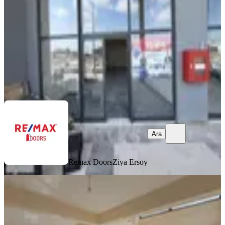
3 Oda
·
200 m²
·
Düz Giriş (Zemin)
·
10.06.2026
80.000 ₺
Remax Doors
Ziya Ersoy
Ara
Ara
Remax Doors
Ziya Ersoy
400 M2 Giriş 150 M2 Asma Kat
Aydoğmus Cumartesi Pazarı Üzeri
Kepez, Aktoprak Mahallesi