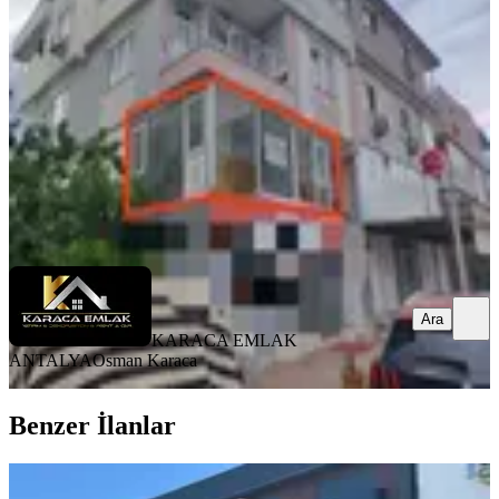
Kepez, Ahatlı Mahallesi
1 Oda
·
55 m²
·
1. Kat
·
04.05.2026
16.500 ₺
KARACA EMLAK ANTALYA
Osman Karaca
Ara
Ara
KARACA EMLAK
ANTALYA
Osman Karaca
Benzer İlanlar
Teomanpaşa Mah. Asma Katlı Kiralık