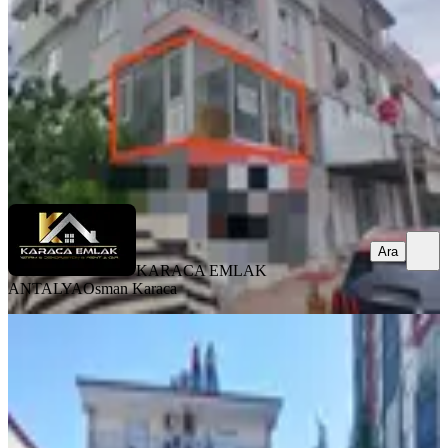
1 Oda
·
55 m²
·
1. Kat
·
04.05.2026
16.500 ₺
KARACA EMLAK ANTALYA
Osman Karaca
Ara
Ara
KARACA EMLAK
ANTALYA
Osman Karaca
Antalya Kepez Varsak Aktoprak
Mahallesi Kiralık İş Yeri
Kepez, Aktoprak Mahallesi
1 Oda
·
321 m²
·
Düz Giriş (Zemin)
·
15.05.2026