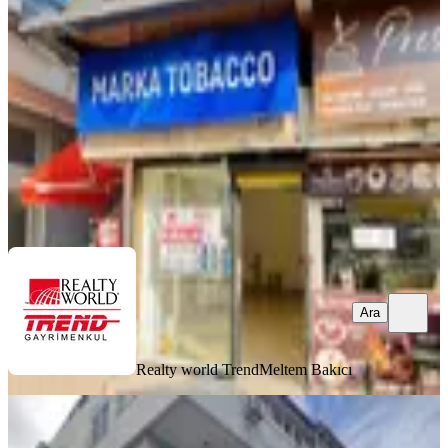
Kepez, Ahatlı Mahallesi
1 Oda
·
31 m²
·
Düz Giriş (Zemin)
·
06.08.2026
35.000 ₺
Realty world Trend
Meltem Bakıcı
Ara
Ara
Realty world Trend
Meltem Bakıcı
MERKEZİ
Karaca'dan Ulusoy Caddesı Üzerinde