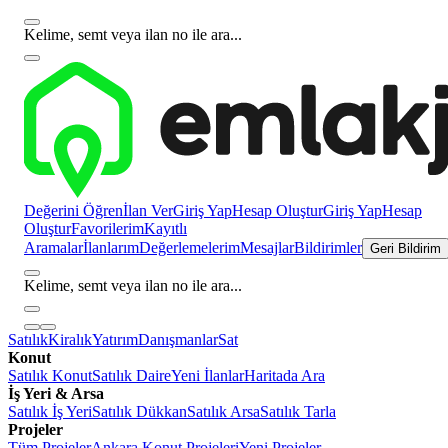
Kelime, semt veya ilan no ile ara...
Değerini Öğren
İlan Ver
Giriş Yap
Hesap Oluştur
Giriş Yap
Hesap
Oluştur
Favorilerim
Kayıtlı
Aramalar
İlanlarım
Değerlemelerim
Mesajlar
Bildirimler
Geri Bildirim
Kelime, semt veya ilan no ile ara...
Satılık
Kiralık
Yatırım
Danışmanlar
Sat
Konut
Satılık Konut
Satılık Daire
Yeni İlanlar
Haritada Ara
İş Yeri & Arsa
Satılık İş Yeri
Satılık Dükkan
Satılık Arsa
Satılık Tarla
Projeler
Tüm Projeler
Ankara Konut Projeleri
Yeni Projeler