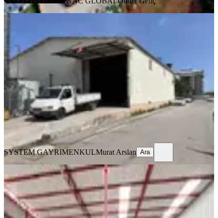
GNC GLOBAL
Önder Genç
Altınova Sinan Mahallesinde Kiralık
460 M² Depo
Kepez, Altınova Sinan Mahallesi
1 Oda
·
461 m²
·
Düz Giriş (Zemin)
·
08.05.2026
67.000 ₺
SYSTEM GAYRIMENKUL
Murat Arslan
Ara
SYSTEM GAYRIMENKUL
Murat Arslan
Ara
Poyraz'da Ünsal'da 145m2 Kiralık
Depo
Kepez, Ünsal Mahallesi