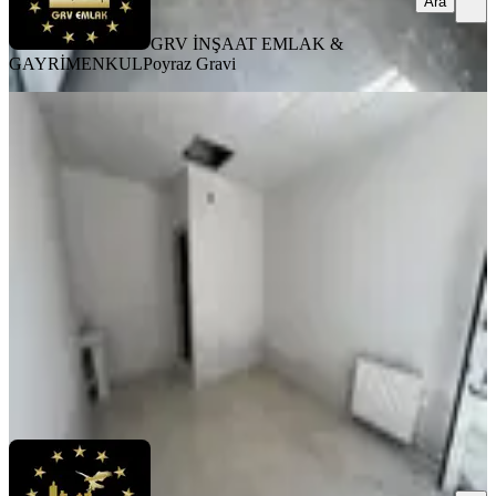
Ara
GRV İNŞAAT EMLAK &
GAYRİMENKUL
Poyraz Gravi
Grv Emlaktan Bitlis Beşminare
Mahallesinde Kiralık 18 M2 Dükkan
Bitlis, Merkez
1 Oda
·
18 m²
·
Düz Giriş (Zemin)
·
22.07.2026
11.000 ₺
GRV İNŞAAT EMLAK & GAYRİMENKUL
Poyraz Gravi
Ara