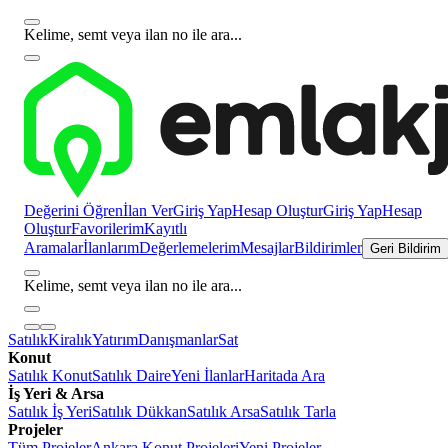
Kelime, semt veya ilan no ile ara...
Değerini Öğren
İlan Ver
Giriş Yap
Hesap Oluştur
Giriş Yap
Hesap
Oluştur
Favorilerim
Kayıtlı
Aramalar
İlanlarım
Değerlemelerim
Mesajlar
Bildirimler
Geri Bildirim
Kelime, semt veya ilan no ile ara...
Satılık
Kiralık
Yatırım
Danışmanlar
Sat
Konut
Satılık Konut
Satılık Daire
Yeni İlanlar
Haritada Ara
İş Yeri & Arsa
Satılık İş Yeri
Satılık Dükkan
Satılık Arsa
Satılık Tarla
Projeler
Tüm Projeler
Ankara Konut Projeleri
Yeni Projeler