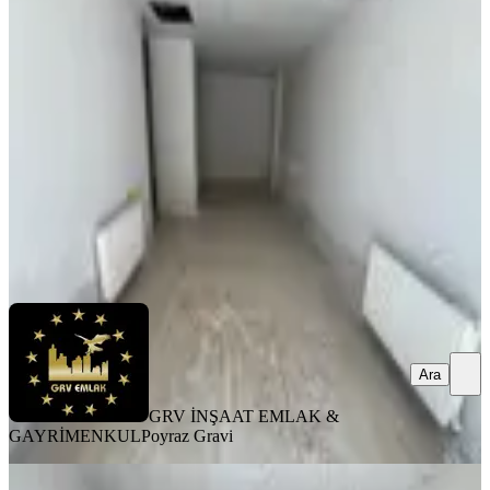
Mağaza
Bitlis, Merkez
1 Oda
·
25 m²
·
Düz Giriş (Zemin)
·
23.07.2026
16.000 ₺
GRV İNŞAAT EMLAK & GAYRİMENKUL
Poyraz Gravi
Ara
Ara
GRV İNŞAAT EMLAK &
GAYRİMENKUL
Poyraz Gravi
MERKEZİ