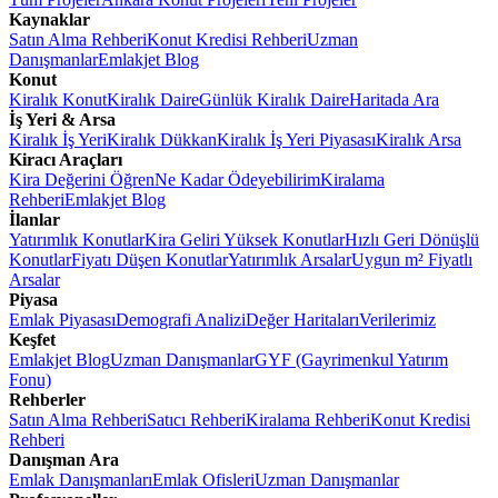
Kaynaklar
Satın Alma Rehberi
Konut Kredisi Rehberi
Uzman
Danışmanlar
Emlakjet Blog
Konut
Kiralık Konut
Kiralık Daire
Günlük Kiralık Daire
Haritada Ara
İş Yeri & Arsa
Kiralık İş Yeri
Kiralık Dükkan
Kiralık İş Yeri Piyasası
Kiralık Arsa
Kiracı Araçları
Kira Değerini Öğren
Ne Kadar Ödeyebilirim
Kiralama
Rehberi
Emlakjet Blog
İlanlar
Yatırımlık Konutlar
Kira Geliri Yüksek Konutlar
Hızlı Geri Dönüşlü
Konutlar
Fiyatı Düşen Konutlar
Yatırımlık Arsalar
Uygun m² Fiyatlı
Arsalar
Piyasa
Emlak Piyasası
Demografi Analizi
Değer Haritaları
Verilerimiz
Keşfet
Emlakjet Blog
Uzman Danışmanlar
GYF (Gayrimenkul Yatırım
Fonu)
Rehberler
Satın Alma Rehberi
Satıcı Rehberi
Kiralama Rehberi
Konut Kredisi
Rehberi
Danışman Ara
Emlak Danışmanları
Emlak Ofisleri
Uzman Danışmanlar