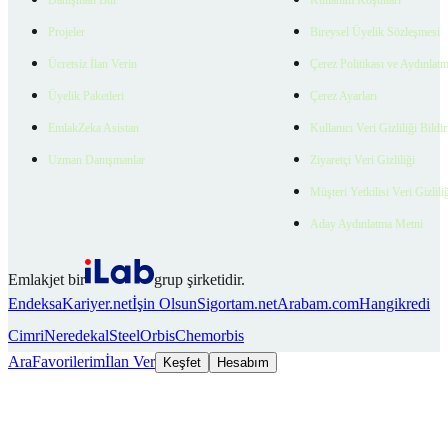
Projeler
Bireysel Üyelik Sözleşmesi
Ücretsiz İlan Verin
Çerez Politikası ve Aydınlat
Üyelik Paketleri
Çerez Ayarları
EmlakZeka Asistan
Kullanıcı Veri Gizliliği Bildi
Uzman Danışmanlar
Ziyaretçi Veri Gizliliği
Müşteri Yetkilisi Veri Gizlili
Aday Aydınlatma Metni
Emlakjet bir
grup şirketidir.
Endeksa
Kariyer.net
İşin Olsun
Sigortam.net
Arabam.com
Hangikredi
Cimri
Neredekal
SteelOrbis
Chemorbis
Ara
Favorilerim
İlan Ver
Keşfet
Hesabım