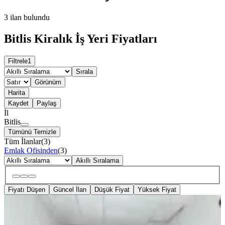
3
ilan bulundu
Bitlis Kiralık İş Yeri Fiyatları
Filtrele
1
Sırala
Görünüm
Harita
Kaydet
Paylaş
İl
Bitlis
Tümünü Temizle
Tüm İlanlar
(
3
)
Emlak Ofisinden
(
3
)
Akıllı Sıralama
Fiyatı Düşen
Güncel İlan
Düşük Fiyat
Yüksek Fiyat
MERKEZİ
Grv Emlaktan Bitlis Beşminare
Mahallesinde Kiralık 25 M2 Dükkan