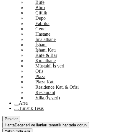
Büfe
Büro
Çiftlik
Depo
Fabrika
Genel
Hastane
İmalathane
İşhanı
İşhanı Katı
Kafe & Bar
Kıraathane
Müstakil İş yeri
Ofis
Plaza
Plaza Katı
Residence Katı & Ofisi
Restaurant
Villa (İş yeri)
Arsa
Turistik Tesis
Projeler
Harita
Değerleri ve ilanları tematik haritada görün
Yakınımda Ara