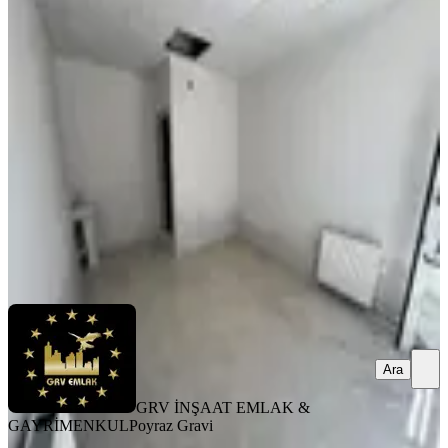
Grv Emlaktan Bitlis Beşminare
Mahallesinde Kiralık 18 M2 Dükkan
Bitlis, Merkez
1 Oda
·
18 m²
·
Düz Giriş (Zemin)
·
22.07.2026
11.000 ₺
GRV İNŞAAT EMLAK & GAYRİMENKUL
Poyraz Gravi
Ara
Ara
GRV İNŞAAT EMLAK &
GAYRİMENKUL
Poyraz Gravi