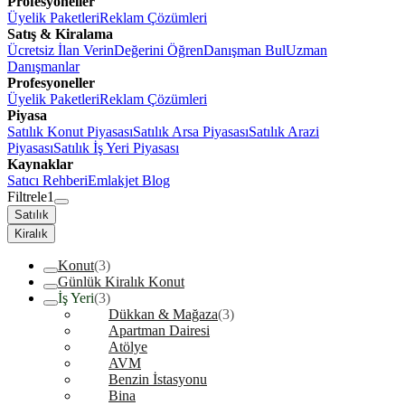
Profesyoneller
Üyelik Paketleri
Reklam Çözümleri
Satış & Kiralama
Ücretsiz İlan Verin
Değerini Öğren
Danışman Bul
Uzman
Danışmanlar
Profesyoneller
Üyelik Paketleri
Reklam Çözümleri
Piyasa
Satılık Konut Piyasası
Satılık Arsa Piyasası
Satılık Arazi
Piyasası
Satılık İş Yeri Piyasası
Kaynaklar
Satıcı Rehberi
Emlakjet Blog
Filtrele
1
Satılık
Kiralık
Konut
(3)
Günlük Kiralık Konut
İş Yeri
(3)
Dükkan & Mağaza
(3)
Apartman Dairesi
Atölye
AVM
Benzin İstasyonu
Bina