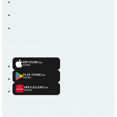
Emlakjet © 2006-2026
APP STORE
'dan
İNDİRİN
PLAY STORE
'dan
İNDİRİN
APP GALLERY
'den
İNDİRİN
Emlakjet.com internet sitesi ve Emlakjet mobil uygulamalarında kullanıcılar tarafından sağlana
ilan, bilgi, içerik ve görselin gerçekliği, orijinalliği, güvenilirliği ve doğruluğuna ilişkin soru
içerikleri giren kullanıcıya ait olup, Emlakjet'in bu hususlarla ilgili herhangi bir sorumluluğu