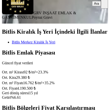
Ara
GRV İNŞAAT EMLAK &
GAYRİMENKUL
Poyraz Gravi
Bitlis Kiralık İş Yeri İçindeki İlgili İlanlar
Bitlis Merkez Kiralık İş Yeri
Bitlis Emlak Piyasası
Güncel fiyat verileri
Ort. m² Kirası
92 ₺/m²
+
23.3
%
Ort. Kira
29.380 ₺
Ort. m² Fiyatı
16.762 ₺/m²
+
35.2
%
Ort. Fiyat
4.190.500 ₺
Geri dönüş süresi
15 yıl
Getiri
%6.61
Bitlis Bölgeleri Fiyat Karşılaştırması