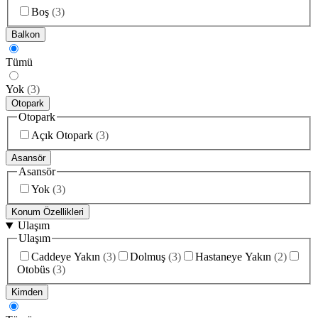
Boş
(
3
)
Balkon
Tümü
Yok
(
3
)
Otopark
Otopark
Açık Otopark
(
3
)
Asansör
Asansör
Yok
(
3
)
Konum Özellikleri
Ulaşım
Ulaşım
Caddeye Yakın
(
3
)
Dolmuş
(
3
)
Hastaneye Yakın
(
2
)
Otobüs
(
3
)
Kimden