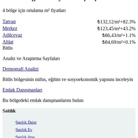
4 bölge için ortalama m² fiyatları
Tatvan
₺
132,12/m²
+
82.3
%
Merkez
₺
123,45/m²
+
43.2
%
Adilcevaz
₺
86,43/m²
+
1.1
%
Ahlat
₺
84,69/m²
+
0.1
%
Bitlis
Analiz ve Araştırma Sayfaları
Demografi Analizi
Bitlis bölgesinin nüfus, eğitim ve sosyoekonomik yapısını inceleyin
Emlak Danışmanları
Bu bölgedeki emlak danışmanlarını bulun
Satılık
Satılık Daire
Satılık Ev
Satılık Arsa