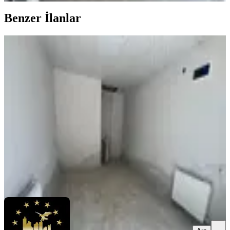
Benzer İlanlar
Grv Emlaktan Bitlis Beşminare
Mahallesinde Kiralık 16 M2 Dükkan
Bitlis, Merkez
1 Oda
·
16 m²
·
Düz Giriş (Zemin)
·
22.07.2026
11.000 ₺
GRV İNŞAAT EMLAK & GAYRİMENKUL
Poyraz Gravi
Ara