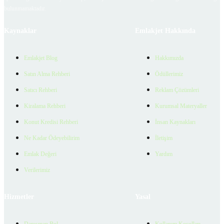
bulunmamaktadır.
Kaynaklar
Emlakjet Hakkında
Emlakjet Blog
Hakkımızda
Satın Alma Rehberi
Ödüllerimiz
Satıcı Rehberi
Reklam Çözümleri
Kiralama Rehberi
Kurumsal Materyaller
Konut Kredisi Rehberi
İnsan Kaynakları
Ne Kadar Ödeyebilirim
İletişim
Emlak Değeri
Yardım
Verilerimiz
Hizmetler
Yasal
Danışman Bul
Kullanım Koşulları