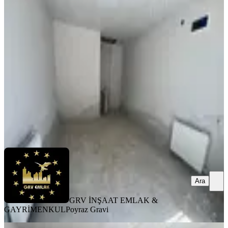
Grv Emlaktan Bitlis Beşminare
Mahallesinde Kiralık 16 M2 Dükkan
Bitlis, Merkez
1 Oda
·
16 m²
·
Düz Giriş (Zemin)
·
22.07.2026
11.000 ₺
GRV İNŞAAT EMLAK & GAYRİMENKUL
Poyraz Gravi
Ara
Ara
GRV İNŞAAT EMLAK &
GAYRİMENKUL
Poyraz Gravi
MERKEZİ