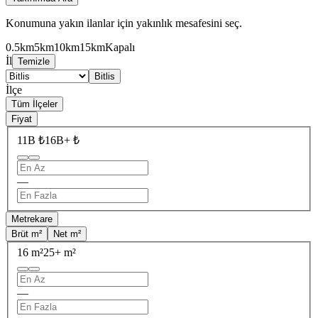
Konumuna yakın ilanlar için yakınlık mesafesini seç.
0.5km
5km
10km
15km
Kapalı
İl
Temizle
Bitlis
İlçe
Tüm İlçeler
Fiyat
11B ₺
16B+ ₺
—
Metrekare
Brüt m²
Net m²
16 m²
25+ m²
—