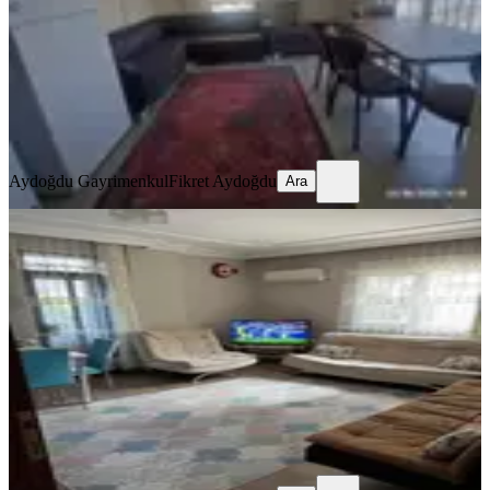
2+1
·
90 m²
·
2. Kat
·
11.06.2026
29.750 ₺
Aydoğdu Gayrimenkul
Fikret Aydoğdu
Ara
Aydoğdu Gayrimenkul
Fikret Aydoğdu
Ara
EŞYALI
Ahatlı'da 2+1 Eşyalı Yüksek Giriş
Kepez, Ahatlı Mahallesi
2+1
·
90 m²
·
Yüksek giriş
·
03.06.2026
26.500 ₺
Aydoğdu Gayrimenkul
Fikret Aydoğdu
Ara