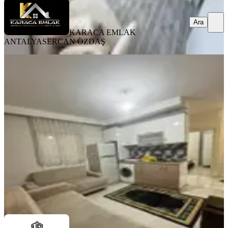
Ara
KARACA EMLAK
ANTALYA
SERCAN ÖZDAŞ
EŞYALI
Ahatlıda 1+1 Katta Eşyalı Asansörlü
Kiralık Daire
Kepez, Ahatlı Mahallesi
1+1
·
50 m²
·
2. Kat
·
22.07.2026
22.500 ₺
Ulusoy Gayrimenkul
Fatih Erkal
Ara