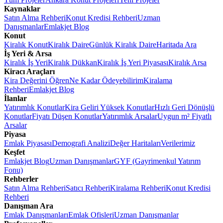
Kaynaklar
Satın Alma Rehberi
Konut Kredisi Rehberi
Uzman
Danışmanlar
Emlakjet Blog
Konut
Kiralık Konut
Kiralık Daire
Günlük Kiralık Daire
Haritada Ara
İş Yeri & Arsa
Kiralık İş Yeri
Kiralık Dükkan
Kiralık İş Yeri Piyasası
Kiralık Arsa
Kiracı Araçları
Kira Değerini Öğren
Ne Kadar Ödeyebilirim
Kiralama
Rehberi
Emlakjet Blog
İlanlar
Yatırımlık Konutlar
Kira Geliri Yüksek Konutlar
Hızlı Geri Dönüşlü
Konutlar
Fiyatı Düşen Konutlar
Yatırımlık Arsalar
Uygun m² Fiyatlı
Arsalar
Piyasa
Emlak Piyasası
Demografi Analizi
Değer Haritaları
Verilerimiz
Keşfet
Emlakjet Blog
Uzman Danışmanlar
GYF (Gayrimenkul Yatırım
Fonu)
Rehberler
Satın Alma Rehberi
Satıcı Rehberi
Kiralama Rehberi
Konut Kredisi
Rehberi
Danışman Ara
Emlak Danışmanları
Emlak Ofisleri
Uzman Danışmanlar