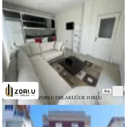
Cadde Üstü Full Eşyalı Teraslı
Asansörlü 3+1 Kiralık Daire
Kepez, Ahatlı Mahallesi
3+1
·
130 m²
·
4. Kat
·
25.06.2026
35.000 ₺
ZORLU EMLAK
UĞUR ZORLU
Ara
Ara
ZORLU EMLAK
UĞUR ZORLU
EŞYALI
Ahatlı Ulusoy Caddesi Üzerinde 2+1
Ayrı Mutfak