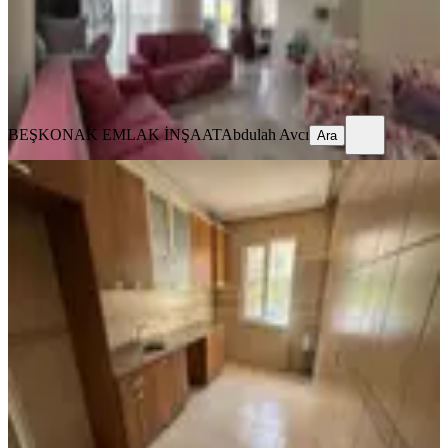
30.000 ₺
BEŞKONAK EMLAK İNŞAAT
Abdulah Avcı
Ara
BEŞKONAK EMLAK İNŞAAT
Abdulah Avcı
Ara
Ahatlıda 2+1 Geniş Kullanışlı Daire
85 M2 22.000
Kepez, Ahatlı Mahallesi
2+1
·
100 m²
·
Yüksek giriş
·
15.05.2026
22.000 ₺
KAYA EMLAK
Halil Kaya