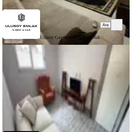
Ara
Ara
Ulusoy Gayrimenkul
Seher Olak
MANZARALI
Ahatlıda 1+1 Eşyalı Kiralık Daire
Kepez, Ahatlı Mahallesi
1+1
·
60 m²
·
Kot 1
·
23.07.2026
19.000 ₺
KARACA EMLAK ANTALYA
SERCAN ÖZDAŞ
Ara