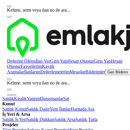
Kelime, semt veya ilan no ile ara...
Değerini Öğren
İlan Ver
Giriş Yap
Hesap Oluştur
Giriş Yap
Hesap
Oluştur
Favorilerim
Kayıtlı
Aramalar
İlanlarım
Değerlemelerim
Mesajlar
Bildirimler
Geri Bildirim
Kelime, semt veya ilan no ile ara...
Satılık
Kiralık
Yatırım
Danışmanlar
Sat
Konut
Satılık Konut
Satılık Daire
Yeni İlanlar
Haritada Ara
İş Yeri & Arsa
Satılık İş Yeri
Satılık Dükkan
Satılık Arsa
Satılık Tarla
Projeler
Tüm Projeler
Ankara Konut Projeleri
Yeni Projeler