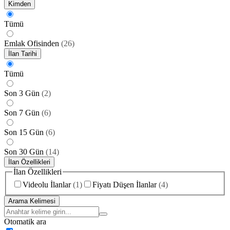
Kimden
Tümü
Emlak Ofisinden
(
26
)
İlan Tarihi
Tümü
Son 3 Gün
(
2
)
Son 7 Gün
(
6
)
Son 15 Gün
(
6
)
Son 30 Gün
(
14
)
İlan Özellikleri
İlan Özellikleri
Videolu İlanlar
(
1
)
Fiyatı Düşen İlanlar
(
4
)
Arama Kelimesi
Otomatik ara