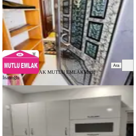
30.000 ₺
AK MUTLU EMLAK
Mutlu İnanoğlu
Ara
Ara
AK MUTLU EMLAK
Mutlu
İnanoğlu
YENİ
Ahatlı’da 1 + 1 Eşyalı Kıralık Daıre
Kepez, Ahatlı Mahallesi
1+1
·
65 m²
·
Yüksek giriş
·
05.08.2026
20.000 ₺