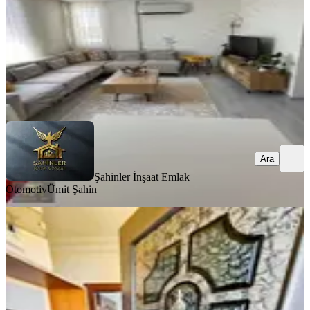
32.000 ₺
Şahinler İnşaat Emlak Otomotiv
Ümit Şahin
Ara
Ara
Şahinler İnşaat Emlak
Otomotiv
Ümit Şahin
YENİ
A K Mutludan Ahatlıda Eşyalı 2+1
Çift Balkonlu Daire
Kepez, Ahatlı Mahallesi
2+1
·
100 m²
·
1. Kat
·
06.08.2026