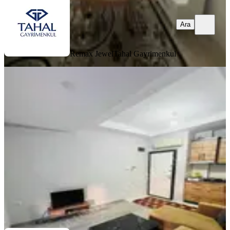
Ara
Remax Jewel
Tahal Gayrimenkul
EŞYALI
Ahatlı Sıfır Bina 1+1 Yeni Eşyalı
Katta Geniş Kıralık Daire
Kepez, Ahatlı Mahallesi
1+1
·
55 m²
·
1. Kat
·
04.07.2026
24.000 ₺
Ulusoy Gayrimenkul
Oguzhan Gurkan
Ara