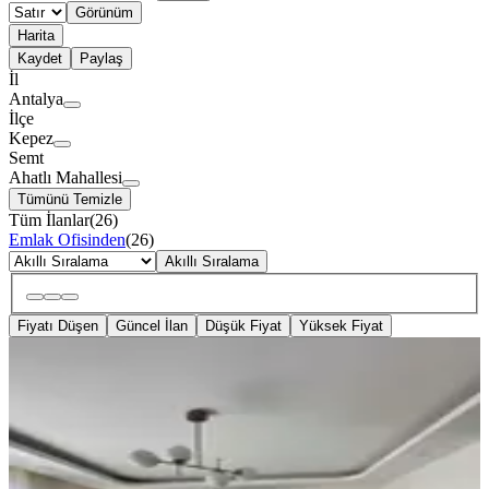
Görünüm
Harita
Kaydet
Paylaş
İl
Antalya
İlçe
Kepez
Semt
Ahatlı Mahallesi
Tümünü Temizle
Tüm İlanlar
(
26
)
Emlak Ofisinden
(
26
)
Akıllı Sıralama
Fiyatı Düşen
Güncel İlan
Düşük Fiyat
Yüksek Fiyat
YENİ
Ahatlı'da Doğalgazlı Asansörlü Cam
Balkonlu 2+1 Kiralık Daire
Kepez, Ahatlı Mahallesi
2+1
·
90 m²
·
2. Kat
·
07.08.2026