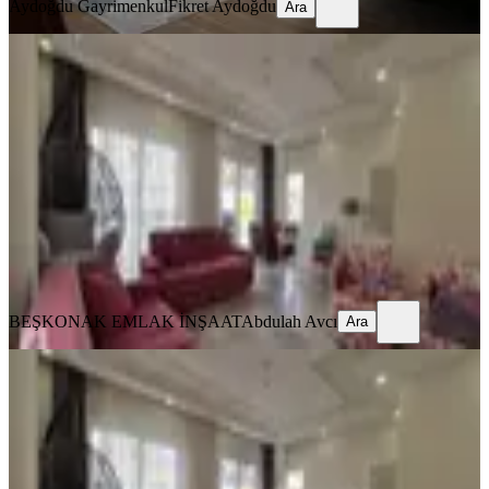
Aydoğdu Gayrimenkul
Fikret Aydoğdu
Ara
KOMBİLİ
2+1 Doğalgazlı
Kepez, Ahatlı Mahallesi
2+1
·
120 m²
·
3. Kat
·
02.06.2026
30.000 ₺
BEŞKONAK EMLAK İNŞAAT
Abdulah Avcı
Ara
BEŞKONAK EMLAK İNŞAAT
Abdulah Avcı
Ara
KOMBİLİ
2+1 Doğalgazlı
Kepez, Ahatlı Mahallesi
2+1
·
120 m²
·
3. Kat
·
02.06.2026