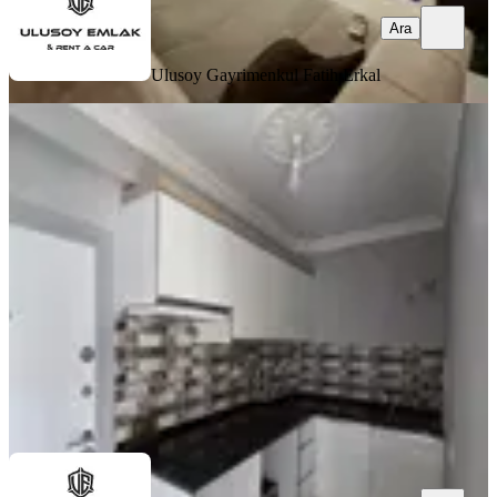
Ara
Ulusoy Gayrimenkul
Fatih Erkal
BALKONLU
Ulusoy Caddesinde 2+0 Katta Eşyasız
Kiralık Daire
Kepez, Ahatlı Mahallesi
2+0
·
50 m²
·
2. Kat
·
20.07.2026
19.000 ₺
Ulusoy Gayrimenkul
Fatih Erkal
Ara