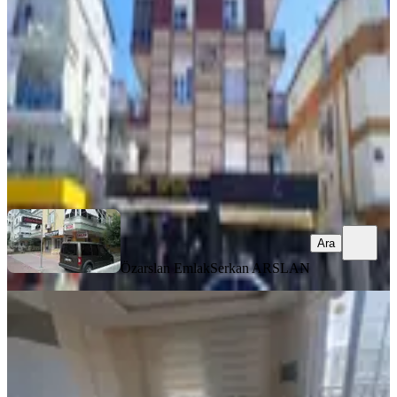
Kepez, Ahatlı Mahallesi
2+1
·
80 m²
·
3. Kat
·
25.06.2026
28.000 ₺
Özarslan Emlak
Serkan ARSLAN
Ara
Ara
Özarslan Emlak
Serkan ARSLAN
EŞYALI
Ahatlı Da Eşyalı Dogalgazlı 2+1
Arakat
Kepez, Ahatlı Mahallesi