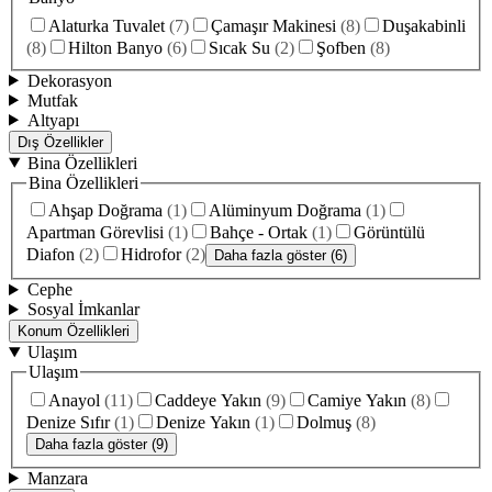
Alaturka Tuvalet
(
7
)
Çamaşır Makinesi
(
8
)
Duşakabinli
(
8
)
Hilton Banyo
(
6
)
Sıcak Su
(
2
)
Şofben
(
8
)
Dekorasyon
Mutfak
Altyapı
Dış Özellikler
Bina Özellikleri
Bina Özellikleri
Ahşap Doğrama
(
1
)
Alüminyum Doğrama
(
1
)
Apartman Görevlisi
(
1
)
Bahçe - Ortak
(
1
)
Görüntülü
Diafon
(
2
)
Hidrofor
(
2
)
Daha fazla göster (6)
Cephe
Sosyal İmkanlar
Konum Özellikleri
Ulaşım
Ulaşım
Anayol
(
11
)
Caddeye Yakın
(
9
)
Camiye Yakın
(
8
)
Denize Sıfır
(
1
)
Denize Yakın
(
1
)
Dolmuş
(
8
)
Daha fazla göster (9)
Manzara