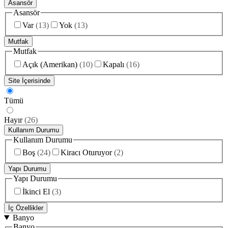
Asansör
Asansör
Var
(
13
)
Yok
(
13
)
Mutfak
Mutfak
Açık (Amerikan)
(
10
)
Kapalı
(
16
)
Site İçerisinde
Tümü
Hayır
(
26
)
Kullanım Durumu
Kullanım Durumu
Boş
(
24
)
Kiracı Oturuyor
(
2
)
Yapı Durumu
Yapı Durumu
İkinci El
(
3
)
İç Özellikler
Banyo
Banyo