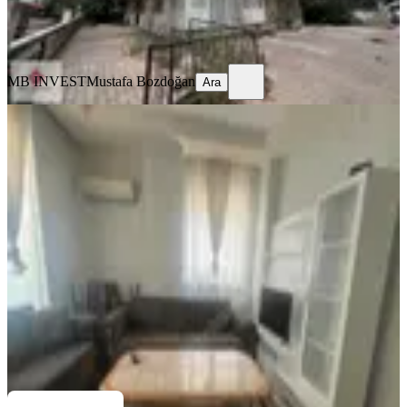
MB INVEST
Mustafa Bozdoğan
Ara
MB INVEST
Mustafa Bozdoğan
Ara
EŞYALI
Antalya Kepez Ahatlı Mah. Kiralık
2+1 Kat Da Eşyalı Daire
Kepez, Ahatlı Mahallesi
2+1
·
70 m²
·
2. Kat
·
10.07.2026
27.000 ₺
Remax Jewel
Tahal Gayrimenkul
Ara