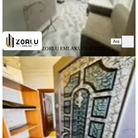
ZORLU EMLAK
UĞUR ZORLU
Ara
Ara
ZORLU EMLAK
UĞUR ZORLU
MANZARALI
A K Mutludan Ahatlıda Eşyalı 2+1
Çift Balkonlu Daire
Kepez, Ahatlı Mahallesi
2+1
·
100 m²
·
1. Kat
·
03.08.2026
30.000 ₺
AK MUTLU EMLAK
Mutlu İnanoğlu