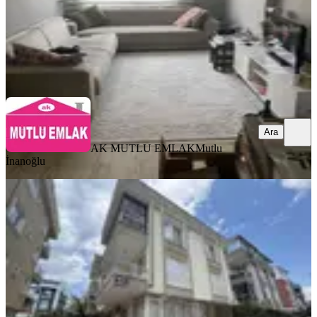
AK MUTLU EMLAK
Mutlu İnanoğlu
Ara
Ara
AK MUTLU EMLAK
Mutlu
İnanoğlu
BALKONLU
Ahatlı Mahallesinde 1.kat Kiralık 2+1
Daire
Kepez, Ahatlı Mahallesi
2+1
·
95 m²
·
1. Kat
·
11.07.2026
26.000 ₺