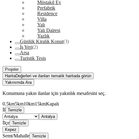
Müstakil Ev
Prefabrik
Residence
Villa
Yalı
Yalı Dairesi
Yazlık
Günlük Kiralık Konut
(3)
İş Yeri
(2)
Arsa
Turistik Tesis
Projeler
Harita
Değerleri ve ilanları tematik haritada görün
Yakınımda Ara
Konumuna yakın ilanlar için yakınlık mesafesini seç.
0.5km
5km
10km
15km
Kapalı
İl
Temizle
Antalya
İlçe
Temizle
Kepez
Semt/Mahalle
Temizle