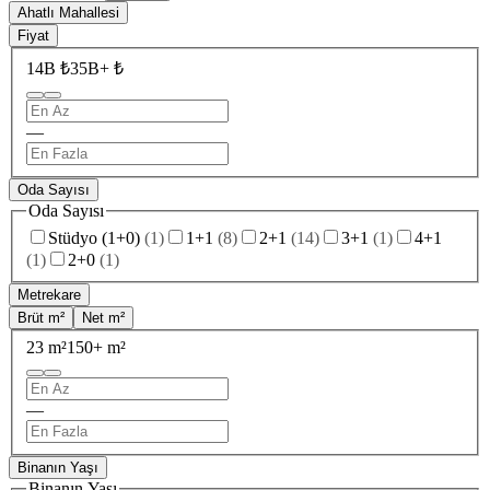
Ahatlı Mahallesi
Fiyat
14B ₺
35B+ ₺
—
Oda Sayısı
Oda Sayısı
Stüdyo (1+0)
(
1
)
1+1
(
8
)
2+1
(
14
)
3+1
(
1
)
4+1
(
1
)
2+0
(
1
)
Metrekare
Brüt m²
Net m²
23 m²
150+ m²
—
Binanın Yaşı
Binanın Yaşı