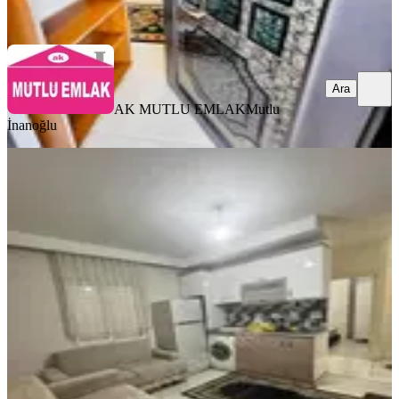
Ara
Ara
AK MUTLU EMLAK
Mutlu
İnanoğlu
EŞYALI
Ahatlıda 1+1 Ful Eşyalı Katta Temiz
Asansörlü Kiralık Daire
Kepez, Ahatlı Mahallesi
1+1
·
55 m²
·
2. Kat
·
02.08.2026
22.000 ₺
Ulusoy Gayrimenkul
Seher Olak