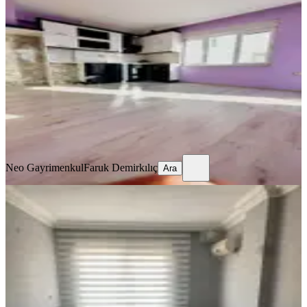
Daıre
Kepez, Ahatlı Mahallesi
4+1
·
150 m²
·
2. Kat
·
17.07.2026
30.000 ₺
Neo Gayrimenkul
Faruk Demirkılıç
Ara
Neo Gayrimenkul
Faruk Demirkılıç
Ara
MANZARALI
A K Mutludan Ahatlı Diş Hastanesi
Yakını Cadde Üzeri 1+1 Eşyasız
Kepez, Ahatlı Mahallesi
1+1
·
45 m²
·
1. Kat
·
13.07.2026
20.000 ₺