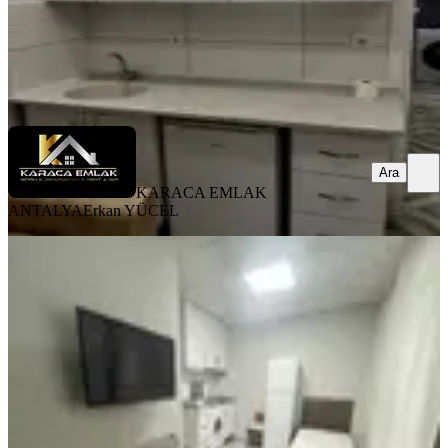
KARACA EMLAK ANTALYA
Erkan YÜCEL
Ara
Ara
KARACA EMLAK
ANTALYA
Erkan YÜCEL
EŞYALI
%
7
Ulusoy Caddesine 100 M Mesafede
Balkonlu Full Eşyalı 1+0 Stüdyo
Kepez, Ahatlı Mahallesi
Stüdyo
·
23 m²
·
Kot 1
·
04.08.2026
14.000 ₺
15.000 ₺