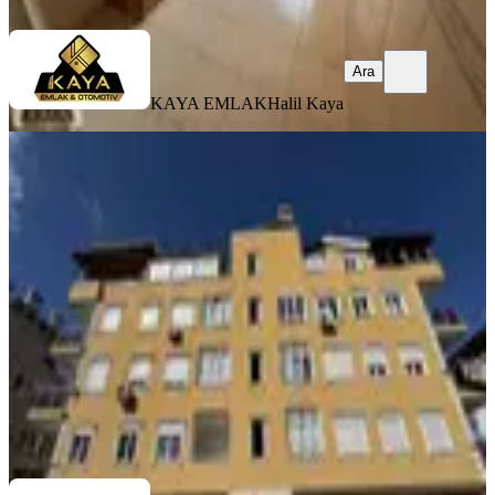
Ara
Ara
KAYA EMLAK
Halil Kaya
MANZARALI
%
7
Ahatlı Ana Cadde Üzeri Kiralık 2+1
Ayrı Mutfaklı Daire
Kepez, Ahatlı Mahallesi
2+1
·
110 m²
·
1. Kat
·
20.04.2026
25.000 ₺
27.000 ₺
Redstone Business
IŞIL ALPASLAN GÜLHAN
Ara