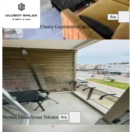
Ara
Ulusoy Gayrimenkul
Oguzhan
Gurkan
EŞYALI
Ahatlıda 1+1 Eşyalı Kiralık Daire
Kepez, Ahatlı Mahallesi
1+1
·
65 m²
·
2. Kat
·
04.07.2026
25.000 ₺
Sürmeli Emlak
Aysun Tekmen
Ara
Sürmeli Emlak
Aysun Tekmen
Ara
MANZARALI