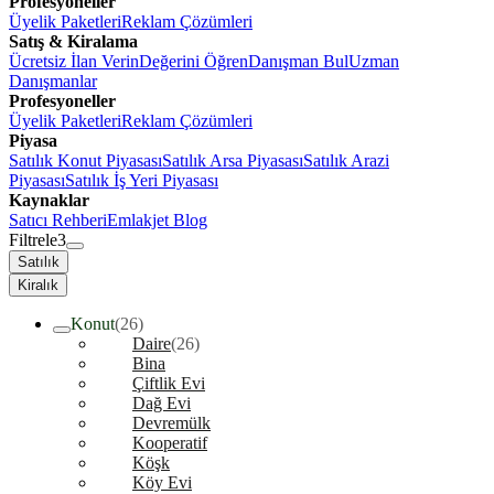
Profesyoneller
Üyelik Paketleri
Reklam Çözümleri
Satış & Kiralama
Ücretsiz İlan Verin
Değerini Öğren
Danışman Bul
Uzman
Danışmanlar
Profesyoneller
Üyelik Paketleri
Reklam Çözümleri
Piyasa
Satılık Konut Piyasası
Satılık Arsa Piyasası
Satılık Arazi
Piyasası
Satılık İş Yeri Piyasası
Kaynaklar
Satıcı Rehberi
Emlakjet Blog
Filtrele
3
Satılık
Kiralık
Konut
(26)
Daire
(26)
Bina
Çiftlik Evi
Dağ Evi
Devremülk
Kooperatif
Köşk
Köy Evi