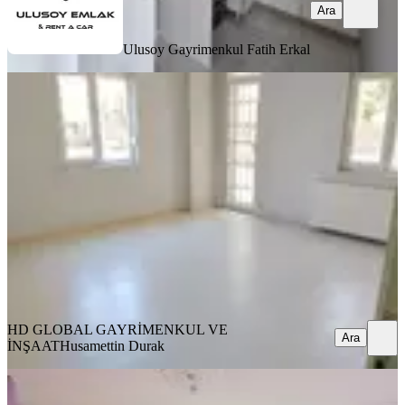
Ara
Ulusoy Gayrimenkul
Fatih Erkal
MANZARALI
%
16
Ahatlı Mh. Ağ.ve Diş Sağ. H.
Yakınında Kiralık Daire 2+1 100 M2.
Kepez, Ahatlı Mahallesi
2+1
·
100 m²
·
Yüksek giriş
·
19.07.2026
21.000 ₺
25.000 ₺
HD GLOBAL GAYRİMENKUL VE İNŞAAT
Husamettin Durak
Ara
HD GLOBAL GAYRİMENKUL VE
Ara
İNŞAAT
Husamettin Durak
MANZARALI
Merkez Konumda Genış 4 + 1 Kıralık