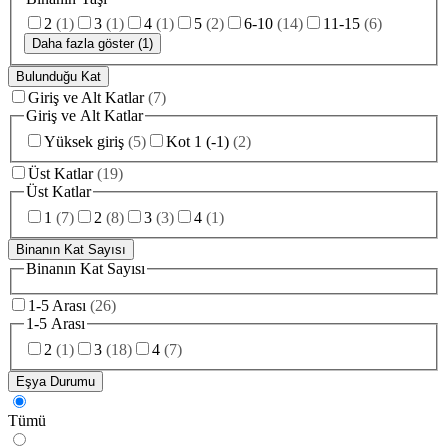
2
(
1
)
3
(
1
)
4
(
1
)
5
(
2
)
6-10
(
14
)
11-15
(
6
)
Daha fazla göster (1)
Bulunduğu Kat
Giriş ve Alt Katlar
(
7
)
Giriş ve Alt Katlar
Yüksek giriş
(
5
)
Kot 1 (-1)
(
2
)
Üst Katlar
(
19
)
Üst Katlar
1
(
7
)
2
(
8
)
3
(
3
)
4
(
1
)
Binanın Kat Sayısı
Binanın Kat Sayısı
1-5 Arası
(
26
)
1-5 Arası
2
(
1
)
3
(
18
)
4
(
7
)
Eşya Durumu
Tümü