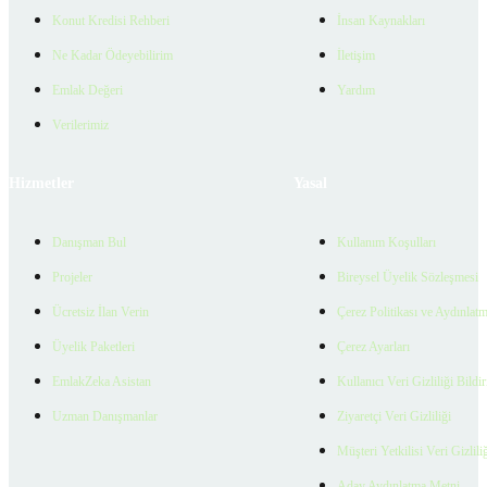
Konut Kredisi Rehberi
İnsan Kaynakları
Ne Kadar Ödeyebilirim
İletişim
Emlak Değeri
Yardım
Verilerimiz
Hizmetler
Yasal
Danışman Bul
Kullanım Koşulları
Projeler
Bireysel Üyelik Sözleşmesi
Ücretsiz İlan Verin
Çerez Politikası ve Aydınlat
Üyelik Paketleri
Çerez Ayarları
EmlakZeka Asistan
Kullanıcı Veri Gizliliği Bildi
Uzman Danışmanlar
Ziyaretçi Veri Gizliliği
Müşteri Yetkilisi Veri Gizlili
Aday Aydınlatma Metni