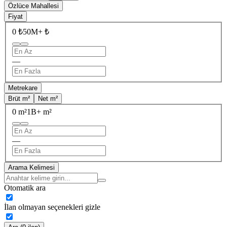
Özlüce Mahallesi
Fiyat
0 ₺
50M+ ₺
—
Metrekare
Brüt m²
Net m²
0 m²
1B+ m²
—
Arama Kelimesi
Otomatik ara
İlan olmayan seçenekleri gizle