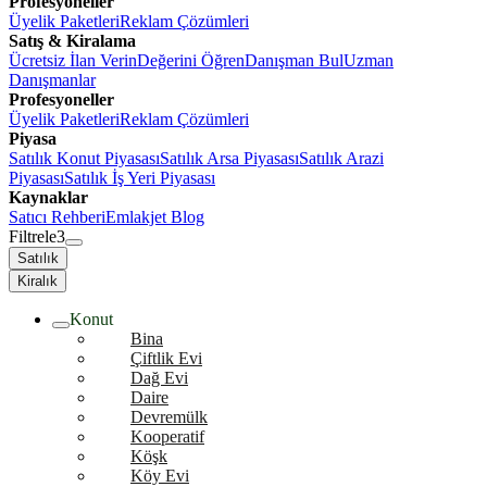
Profesyoneller
Üyelik Paketleri
Reklam Çözümleri
Satış & Kiralama
Ücretsiz İlan Verin
Değerini Öğren
Danışman Bul
Uzman
Danışmanlar
Profesyoneller
Üyelik Paketleri
Reklam Çözümleri
Piyasa
Satılık Konut Piyasası
Satılık Arsa Piyasası
Satılık Arazi
Piyasası
Satılık İş Yeri Piyasası
Kaynaklar
Satıcı Rehberi
Emlakjet Blog
Filtrele
3
Satılık
Kiralık
Konut
Bina
Çiftlik Evi
Dağ Evi
Daire
Devremülk
Kooperatif
Köşk
Köy Evi