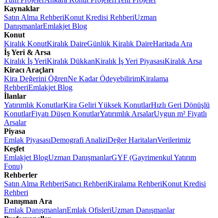
Kaynaklar
Satın Alma Rehberi
Konut Kredisi Rehberi
Uzman
Danışmanlar
Emlakjet Blog
Konut
Kiralık Konut
Kiralık Daire
Günlük Kiralık Daire
Haritada Ara
İş Yeri & Arsa
Kiralık İş Yeri
Kiralık Dükkan
Kiralık İş Yeri Piyasası
Kiralık Arsa
Kiracı Araçları
Kira Değerini Öğren
Ne Kadar Ödeyebilirim
Kiralama
Rehberi
Emlakjet Blog
İlanlar
Yatırımlık Konutlar
Kira Geliri Yüksek Konutlar
Hızlı Geri Dönüşlü
Konutlar
Fiyatı Düşen Konutlar
Yatırımlık Arsalar
Uygun m² Fiyatlı
Arsalar
Piyasa
Emlak Piyasası
Demografi Analizi
Değer Haritaları
Verilerimiz
Keşfet
Emlakjet Blog
Uzman Danışmanlar
GYF (Gayrimenkul Yatırım
Fonu)
Rehberler
Satın Alma Rehberi
Satıcı Rehberi
Kiralama Rehberi
Konut Kredisi
Rehberi
Danışman Ara
Emlak Danışmanları
Emlak Ofisleri
Uzman Danışmanlar