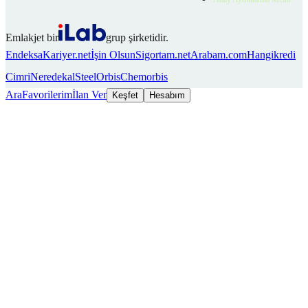
Emlakjet bir
grup şirketidir.
Endeksa
Kariyer.net
İşin Olsun
Sigortam.net
Arabam.com
Hangikredi
Cimri
Neredekal
SteelOrbis
Chemorbis
Ara
Favorilerim
İlan Ver
Keşfet
Hesabım