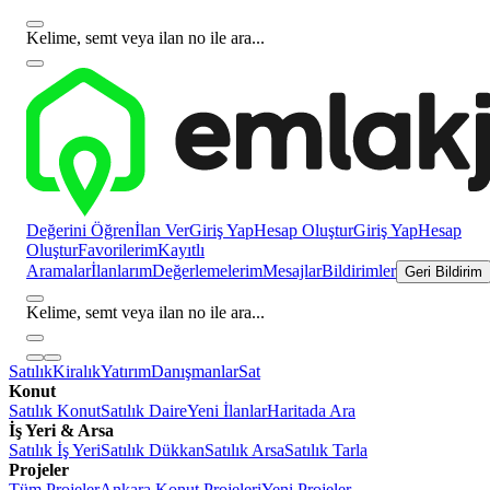
Kelime, semt veya ilan no ile ara...
Değerini Öğren
İlan Ver
Giriş Yap
Hesap Oluştur
Giriş Yap
Hesap
Oluştur
Favorilerim
Kayıtlı
Aramalar
İlanlarım
Değerlemelerim
Mesajlar
Bildirimler
Geri Bildirim
Kelime, semt veya ilan no ile ara...
Satılık
Kiralık
Yatırım
Danışmanlar
Sat
Konut
Satılık Konut
Satılık Daire
Yeni İlanlar
Haritada Ara
İş Yeri & Arsa
Satılık İş Yeri
Satılık Dükkan
Satılık Arsa
Satılık Tarla
Projeler
Tüm Projeler
Ankara Konut Projeleri
Yeni Projeler