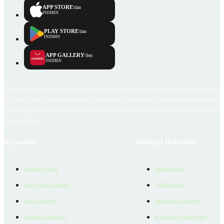
APP STORE
'dan
İNDİRİN
PLAY STORE
'dan
İNDİRİN
APP GALLERY
'den
İNDİRİN
Emlakjet.com internet sitesi ve Emlakjet mobil uygulamalarında kullanıcılar tarafından sağlana
ilan, bilgi, içerik ve görselin gerçekliği, orijinalliği, güvenilirliği ve doğruluğuna ilişkin soru
içerikleri giren kullanıcıya ait olup, Emlakjet'in bu hususlarla ilgili herhangi bir sorumluluğu
bulunmamaktadır.
Kaynaklar
Emlakjet Hakkında
Emlakjet Blog
Hakkımızda
Satın Alma Rehberi
Ödüllerimiz
Satıcı Rehberi
Reklam Çözümleri
Kiralama Rehberi
Kurumsal Materyaller