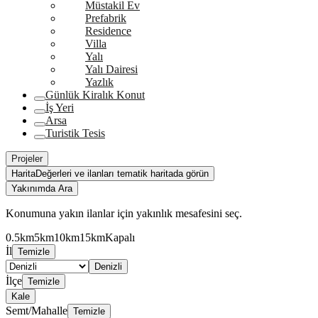
Müstakil Ev
Prefabrik
Residence
Villa
Yalı
Yalı Dairesi
Yazlık
Günlük Kiralık Konut
İş Yeri
Arsa
Turistik Tesis
Projeler
Harita
Değerleri ve ilanları tematik haritada görün
Yakınımda Ara
Konumuna yakın ilanlar için yakınlık mesafesini seç.
0.5km
5km
10km
15km
Kapalı
İl
Temizle
Denizli
İlçe
Temizle
Kale
Semt/Mahalle
Temizle