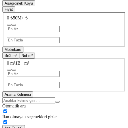
Aşağıdinek Köyü
Fiyat
0 ₺
50M+ ₺
—
Metrekare
Brüt m²
Net m²
0 m²
1B+ m²
—
Arama Kelimesi
Otomatik ara
İlan olmayan seçenekleri gizle