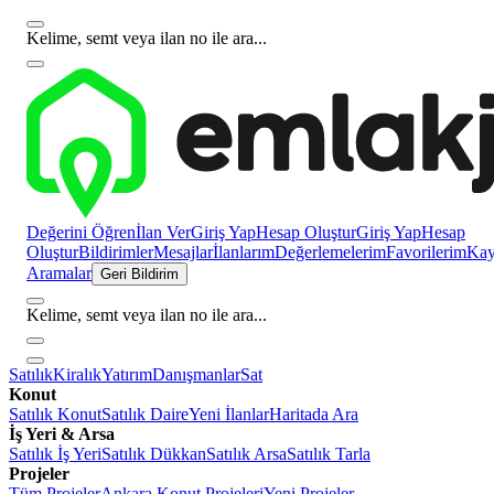
Kelime, semt veya ilan no ile ara...
Değerini Öğren
İlan Ver
Giriş Yap
Hesap Oluştur
Giriş Yap
Hesap
Oluştur
Bildirimler
Mesajlar
İlanlarım
Değerlemelerim
Favorilerim
Kayı
Aramalar
Geri Bildirim
Kelime, semt veya ilan no ile ara...
Satılık
Kiralık
Yatırım
Danışmanlar
Sat
Konut
Satılık Konut
Satılık Daire
Yeni İlanlar
Haritada Ara
İş Yeri & Arsa
Satılık İş Yeri
Satılık Dükkan
Satılık Arsa
Satılık Tarla
Projeler
Tüm Projeler
Ankara Konut Projeleri
Yeni Projeler