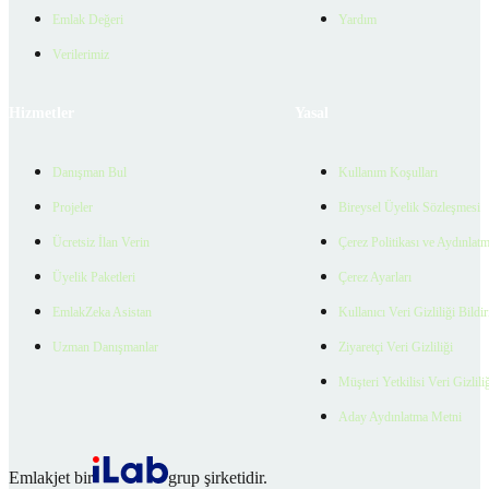
Emlak Değeri
Yardım
Verilerimiz
Hizmetler
Yasal
Danışman Bul
Kullanım Koşulları
Projeler
Bireysel Üyelik Sözleşmesi
Ücretsiz İlan Verin
Çerez Politikası ve Aydınlat
Üyelik Paketleri
Çerez Ayarları
EmlakZeka Asistan
Kullanıcı Veri Gizliliği Bildi
Uzman Danışmanlar
Ziyaretçi Veri Gizliliği
Müşteri Yetkilisi Veri Gizlili
Aday Aydınlatma Metni
Emlakjet bir
grup şirketidir.