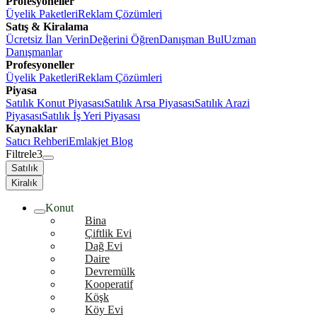
Profesyoneller
Üyelik Paketleri
Reklam Çözümleri
Satış & Kiralama
Ücretsiz İlan Verin
Değerini Öğren
Danışman Bul
Uzman
Danışmanlar
Profesyoneller
Üyelik Paketleri
Reklam Çözümleri
Piyasa
Satılık Konut Piyasası
Satılık Arsa Piyasası
Satılık Arazi
Piyasası
Satılık İş Yeri Piyasası
Kaynaklar
Satıcı Rehberi
Emlakjet Blog
Filtrele
3
Satılık
Kiralık
Konut
Bina
Çiftlik Evi
Dağ Evi
Daire
Devremülk
Kooperatif
Köşk
Köy Evi