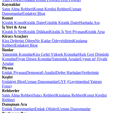
Kaynaklar
Satın Alma Rehberi
Konut Kredisi Rehberi
Uzman
Danışmanlar
Emlakjet Blog
Konut
Kiralık Konut
Kiralık Daire
Günlük Kiralık Daire
Haritada Ara
İş Yeri & Arsa
Kiralık İş Yeri
Kiralık Dükkan
Kiralık İş Yeri Piyasası
Kiralık Arsa
Kiracı Araçları
Kira Değerini Öğren
Ne Kadar Ödeyebilirim
Kiralama
Rehberi
Emlakjet Blog
İlanlar
Yatırımlık Konutlar
Kira Geliri Yüksek Konutlar
Hızlı Geri Dönüşlü
Konutlar
Fiyatı Düşen Konutlar
Yatırımlık Arsalar
Uygun m² Fiyatlı
Arsalar
Piyasa
Emlak Piyasası
Demografi Analizi
Değer Haritaları
Verilerimiz
Keşfet
Emlakjet Blog
Uzman Danışmanlar
GYF (Gayrimenkul Yatırım
Fonu)
Rehberler
Satın Alma Rehberi
Satıcı Rehberi
Kiralama Rehberi
Konut Kredisi
Rehberi
Danışman Ara
Emlak Danışmanları
Emlak Ofisleri
Uzman Danışmanlar