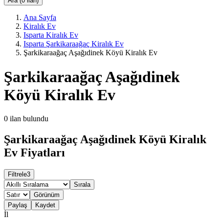
Ara (0 ilan)
Ana Sayfa
Kiralık Ev
Isparta Kiralık Ev
Isparta Şarkikaraağaç Kiralık Ev
Şarkikaraağaç Aşağıdinek Köyü Kiralık Ev
Şarkikaraağaç Aşağıdinek
Köyü Kiralık Ev
0
ilan bulundu
Şarkikaraağaç Aşağıdinek Köyü Kiralık
Ev Fiyatları
Filtrele
3
Sırala
Görünüm
Paylaş
Kaydet
İl