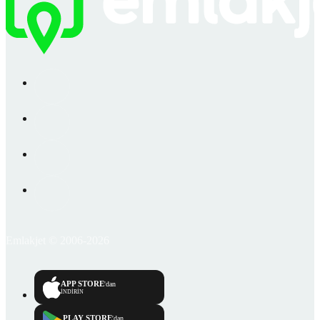
Emlakjet © 2006-2026
APP STORE
'dan
İNDİRİN
PLAY STORE
'dan