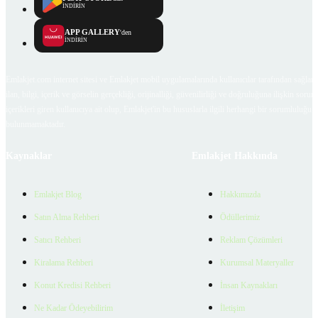
İNDİRİN
APP GALLERY
'den
İNDİRİN
Emlakjet.com internet sitesi ve Emlakjet mobil uygulamalarında kullanıcılar tarafından sağlana
ilan, bilgi, içerik ve görselin gerçekliği, orijinalliği, güvenilirliği ve doğruluğuna ilişkin soru
içerikleri giren kullanıcıya ait olup, Emlakjet'in bu hususlarla ilgili herhangi bir sorumluluğu
bulunmamaktadır.
Kaynaklar
Emlakjet Hakkında
Emlakjet Blog
Hakkımızda
Satın Alma Rehberi
Ödüllerimiz
Satıcı Rehberi
Reklam Çözümleri
Kiralama Rehberi
Kurumsal Materyaller
Konut Kredisi Rehberi
İnsan Kaynakları
Ne Kadar Ödeyebilirim
İletişim