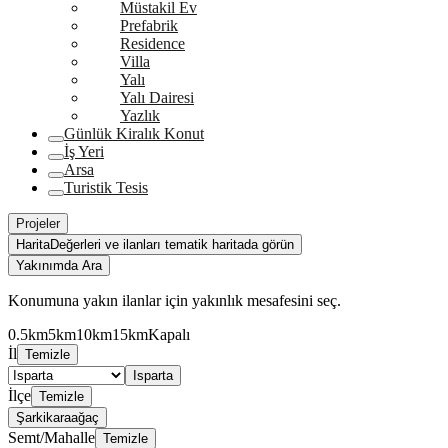
Müstakil Ev
Prefabrik
Residence
Villa
Yalı
Yalı Dairesi
Yazlık
Günlük Kiralık Konut
İş Yeri
Arsa
Turistik Tesis
Projeler
Harita
Değerleri ve ilanları tematik haritada görün
Yakınımda Ara
Konumuna yakın ilanlar için yakınlık mesafesini seç.
0.5km
5km
10km
15km
Kapalı
İl
Temizle
Isparta
İlçe
Temizle
Şarkikaraağaç
Semt/Mahalle
Temizle