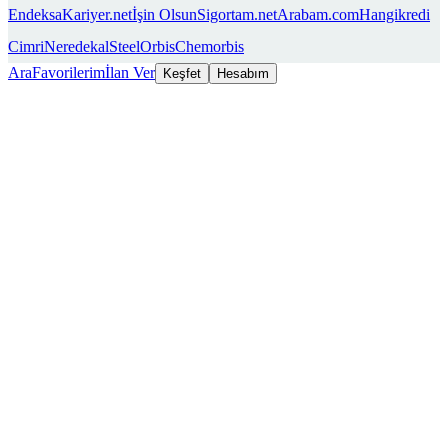
Endeksa
Kariyer.net
İşin Olsun
Sigortam.net
Arabam.com
Hangikredi
Cimri
Neredekal
SteelOrbis
Chemorbis
Ara
Favorilerim
İlan Ver
Keşfet
Hesabım