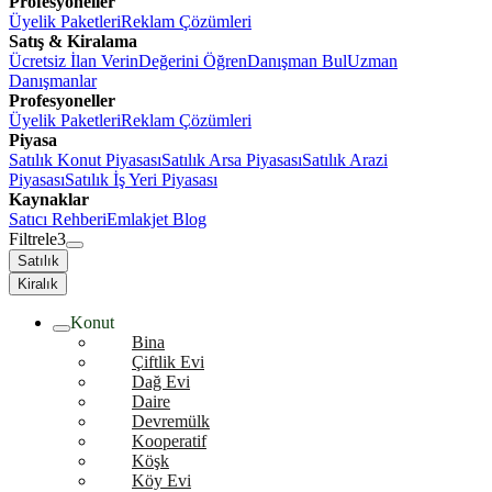
Profesyoneller
Üyelik Paketleri
Reklam Çözümleri
Satış & Kiralama
Ücretsiz İlan Verin
Değerini Öğren
Danışman Bul
Uzman
Danışmanlar
Profesyoneller
Üyelik Paketleri
Reklam Çözümleri
Piyasa
Satılık Konut Piyasası
Satılık Arsa Piyasası
Satılık Arazi
Piyasası
Satılık İş Yeri Piyasası
Kaynaklar
Satıcı Rehberi
Emlakjet Blog
Filtrele
3
Satılık
Kiralık
Konut
Bina
Çiftlik Evi
Dağ Evi
Daire
Devremülk
Kooperatif
Köşk
Köy Evi