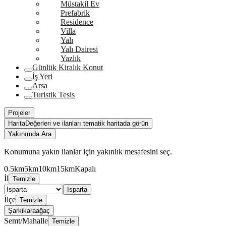
Müstakil Ev
Prefabrik
Residence
Villa
Yalı
Yalı Dairesi
Yazlık
Günlük Kiralık Konut
İş Yeri
Arsa
Turistik Tesis
Projeler
Harita
Değerleri ve ilanları tematik haritada görün
Yakınımda Ara
Konumuna yakın ilanlar için yakınlık mesafesini seç.
0.5km
5km
10km
15km
Kapalı
İl
Temizle
Isparta
İlçe
Temizle
Şarkikaraağaç
Semt/Mahalle
Temizle