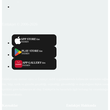
Emlakjet © 2006-2026
APP STORE
'dan
İNDİRİN
PLAY STORE
'dan
İNDİRİN
APP GALLERY
'den
İNDİRİN
Emlakjet.com internet sitesi ve Emlakjet mobil uygulamalarında kullanıcılar tarafından sağlana
ilan, bilgi, içerik ve görselin gerçekliği, orijinalliği, güvenilirliği ve doğruluğuna ilişkin soru
içerikleri giren kullanıcıya ait olup, Emlakjet'in bu hususlarla ilgili herhangi bir sorumluluğu
bulunmamaktadır.
Kaynaklar
Emlakjet Hakkında