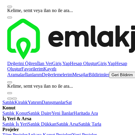
Kelime, semt veya ilan no ile ara...
Değerini Öğren
İlan Ver
Giriş Yap
Hesap Oluştur
Giriş Yap
Hesap
Oluştur
Favorilerim
Kayıtlı
Aramalar
İlanlarım
Değerlemelerim
Mesajlar
Bildirimler
Geri Bildirim
Kelime, semt veya ilan no ile ara...
Satılık
Kiralık
Yatırım
Danışmanlar
Sat
Konut
Satılık Konut
Satılık Daire
Yeni İlanlar
Haritada Ara
İş Yeri & Arsa
Satılık İş Yeri
Satılık Dükkan
Satılık Arsa
Satılık Tarla
Projeler
Tüm Projeler
Ankara Konut Projeleri
Yeni Projeler