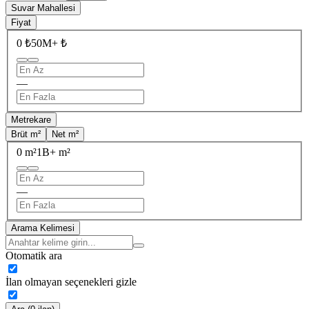
Suvar Mahallesi
Fiyat
0 ₺
50M+ ₺
—
Metrekare
Brüt m²
Net m²
0 m²
1B+ m²
—
Arama Kelimesi
Otomatik ara
İlan olmayan seçenekleri gizle