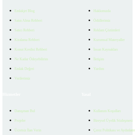
Emlakjet Blog
Hakkımızda
Satın Alma Rehberi
Ödüllerimiz
Satıcı Rehberi
Reklam Çözümleri
Kiralama Rehberi
Kurumsal Materyaller
Konut Kredisi Rehberi
İnsan Kaynakları
Ne Kadar Ödeyebilirim
İletişim
Emlak Değeri
Yardım
Verilerimiz
Hizmetler
Yasal
Danışman Bul
Kullanım Koşulları
Projeler
Bireysel Üyelik Sözleşmesi
Ücretsiz İlan Verin
Çerez Politikası ve Aydınlat