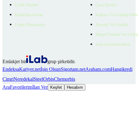
Üyelik Paketleri
Çerez Ayarları
EmlakZeka Asistan
Kullanıcı Veri Gizliliği Bildi
Uzman Danışmanlar
Ziyaretçi Veri Gizliliği
Müşteri Yetkilisi Veri Gizlili
Aday Aydınlatma Metni
Emlakjet bir
grup şirketidir.
Endeksa
Kariyer.net
İşin Olsun
Sigortam.net
Arabam.com
Hangikredi
Cimri
Neredekal
SteelOrbis
Chemorbis
Ara
Favorilerim
İlan Ver
Keşfet
Hesabım