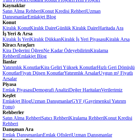
Kaynaklar
Satın Alma Rehberi
Konut Kredisi Rehberi
Uzman
Danışmanlar
Emlakjet Blog
Konut
Kiralık Konut
Kiralık Daire
Günlük Kiralık Daire
Haritada Ara
İş Yeri & Arsa
Kiralık İş Yeri
Kiralık Dükkan
Kiralık İş Yeri Piyasası
Kiralık Arsa
Kiracı Araçları
Kira Değerini Öğren
Ne Kadar Ödeyebilirim
Kiralama
Rehberi
Emlakjet Blog
İlanlar
Yatırımlık Konutlar
Kira Geliri Yüksek Konutlar
Hızlı Geri Dönüşlü
Konutlar
Fiyatı Düşen Konutlar
Yatırımlık Arsalar
Uygun m² Fiyatlı
Arsalar
Piyasa
Emlak Piyasası
Demografi Analizi
Değer Haritaları
Verilerimiz
Keşfet
Emlakjet Blog
Uzman Danışmanlar
GYF (Gayrimenkul Yatırım
Fonu)
Rehberler
Satın Alma Rehberi
Satıcı Rehberi
Kiralama Rehberi
Konut Kredisi
Rehberi
Danışman Ara
Emlak Danışmanları
Emlak Ofisleri
Uzman Danışmanlar