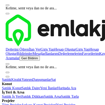
Kelime, semt veya ilan no ile ara...
Değerini Öğren
İlan Ver
Giriş Yap
Hesap Oluştur
Giriş Yap
Hesap
Oluştur
Bildirimler
Mesajlar
İlanlarım
Değerlemelerim
Favorilerim
Kayı
Aramalar
Geri Bildirim
Kelime, semt veya ilan no ile ara...
Satılık
Kiralık
Yatırım
Danışmanlar
Sat
Konut
Satılık Konut
Satılık Daire
Yeni İlanlar
Haritada Ara
İş Yeri & Arsa
Satılık İş Yeri
Satılık Dükkan
Satılık Arsa
Satılık Tarla
Projeler
Tüm Projeler
Ankara Konut Projeleri
Yeni Projeler