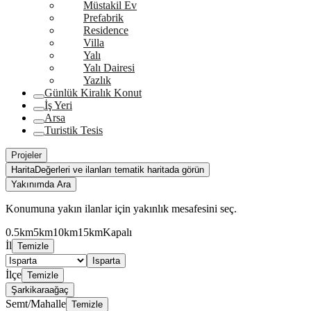
Müstakil Ev
Prefabrik
Residence
Villa
Yalı
Yalı Dairesi
Yazlık
Günlük Kiralık Konut
İş Yeri
Arsa
Turistik Tesis
Projeler
Harita
Değerleri ve ilanları tematik haritada görün
Yakınımda Ara
Konumuna yakın ilanlar için yakınlık mesafesini seç.
0.5km
5km
10km
15km
Kapalı
İl
Temizle
Isparta
İlçe
Temizle
Şarkikaraağaç
Semt/Mahalle
Temizle