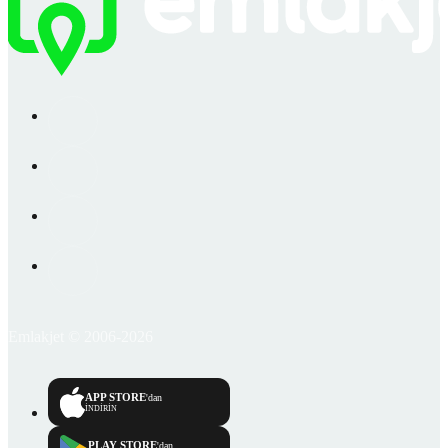
Emlakjet © 2006-2026
APP STORE
'dan
İNDİRİN
PLAY STORE
'dan