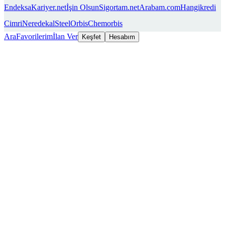
Endeksa
Kariyer.net
İşin Olsun
Sigortam.net
Arabam.com
Hangikredi
Cimri
Neredekal
SteelOrbis
Chemorbis
Ara
Favorilerim
İlan Ver
Keşfet
Hesabım