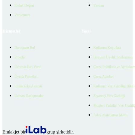
Emlak Değeri
Yardım
Verilerimiz
Hizmetler
Yasal
Danışman Bul
Kullanım Koşulları
Projeler
Bireysel Üyelik Sözleşmesi
Ücretsiz İlan Verin
Çerez Politikası ve Aydınlat
Üyelik Paketleri
Çerez Ayarları
EmlakZeka Asistan
Kullanıcı Veri Gizliliği Bildi
Uzman Danışmanlar
Ziyaretçi Veri Gizliliği
Müşteri Yetkilisi Veri Gizlili
Aday Aydınlatma Metni
Emlakjet bir
grup şirketidir.