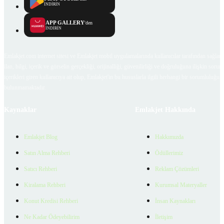
İNDİRİN
APP GALLERY
'den
İNDİRİN
Emlakjet.com internet sitesi ve Emlakjet mobil uygulamalarında kullanıcılar tarafından sağlana
ilan, bilgi, içerik ve görselin gerçekliği, orijinalliği, güvenilirliği ve doğruluğuna ilişkin soru
içerikleri giren kullanıcıya ait olup, Emlakjet'in bu hususlarla ilgili herhangi bir sorumluluğu
bulunmamaktadır.
Kaynaklar
Emlakjet Hakkında
Emlakjet Blog
Hakkımızda
Satın Alma Rehberi
Ödüllerimiz
Satıcı Rehberi
Reklam Çözümleri
Kiralama Rehberi
Kurumsal Materyaller
Konut Kredisi Rehberi
İnsan Kaynakları
Ne Kadar Ödeyebilirim
İletişim