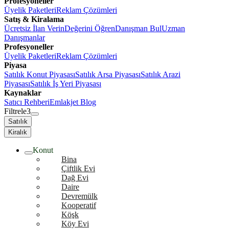
Profesyoneller
Üyelik Paketleri
Reklam Çözümleri
Satış & Kiralama
Ücretsiz İlan Verin
Değerini Öğren
Danışman Bul
Uzman
Danışmanlar
Profesyoneller
Üyelik Paketleri
Reklam Çözümleri
Piyasa
Satılık Konut Piyasası
Satılık Arsa Piyasası
Satılık Arazi
Piyasası
Satılık İş Yeri Piyasası
Kaynaklar
Satıcı Rehberi
Emlakjet Blog
Filtrele
3
Satılık
Kiralık
Konut
Bina
Çiftlik Evi
Dağ Evi
Daire
Devremülk
Kooperatif
Köşk
Köy Evi