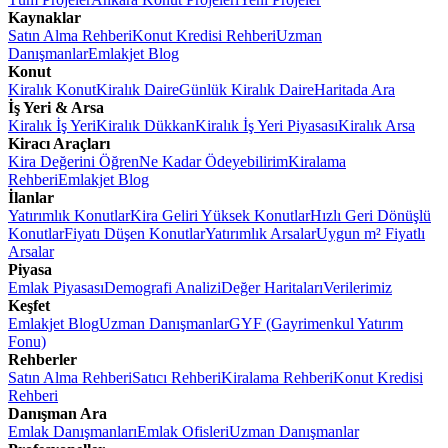
Kaynaklar
Satın Alma Rehberi
Konut Kredisi Rehberi
Uzman
Danışmanlar
Emlakjet Blog
Konut
Kiralık Konut
Kiralık Daire
Günlük Kiralık Daire
Haritada Ara
İş Yeri & Arsa
Kiralık İş Yeri
Kiralık Dükkan
Kiralık İş Yeri Piyasası
Kiralık Arsa
Kiracı Araçları
Kira Değerini Öğren
Ne Kadar Ödeyebilirim
Kiralama
Rehberi
Emlakjet Blog
İlanlar
Yatırımlık Konutlar
Kira Geliri Yüksek Konutlar
Hızlı Geri Dönüşlü
Konutlar
Fiyatı Düşen Konutlar
Yatırımlık Arsalar
Uygun m² Fiyatlı
Arsalar
Piyasa
Emlak Piyasası
Demografi Analizi
Değer Haritaları
Verilerimiz
Keşfet
Emlakjet Blog
Uzman Danışmanlar
GYF (Gayrimenkul Yatırım
Fonu)
Rehberler
Satın Alma Rehberi
Satıcı Rehberi
Kiralama Rehberi
Konut Kredisi
Rehberi
Danışman Ara
Emlak Danışmanları
Emlak Ofisleri
Uzman Danışmanlar