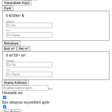
Yukarıdinek Köyü
Fiyat
0 ₺
50M+ ₺
—
Metrekare
Brüt m²
Net m²
0 m²
1B+ m²
—
Arama Kelimesi
Otomatik ara
İlan olmayan seçenekleri gizle