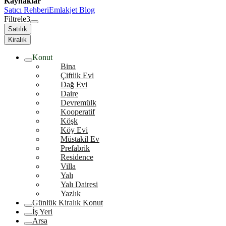
Kaynaklar
Satıcı Rehberi
Emlakjet Blog
Filtrele
3
Satılık
Kiralık
Konut
Bina
Çiftlik Evi
Dağ Evi
Daire
Devremülk
Kooperatif
Köşk
Köy Evi
Müstakil Ev
Prefabrik
Residence
Villa
Yalı
Yalı Dairesi
Yazlık
Günlük Kiralık Konut
İş Yeri
Arsa