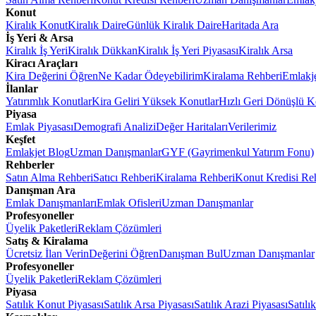
Konut
Kiralık Konut
Kiralık Daire
Günlük Kiralık Daire
Haritada Ara
İş Yeri & Arsa
Kiralık İş Yeri
Kiralık Dükkan
Kiralık İş Yeri Piyasası
Kiralık Arsa
Kiracı Araçları
Kira Değerini Öğren
Ne Kadar Ödeyebilirim
Kiralama Rehberi
Emlakj
İlanlar
Yatırımlık Konutlar
Kira Geliri Yüksek Konutlar
Hızlı Geri Dönüşlü K
Piyasa
Emlak Piyasası
Demografi Analizi
Değer Haritaları
Verilerimiz
Keşfet
Emlakjet Blog
Uzman Danışmanlar
GYF (Gayrimenkul Yatırım Fonu)
Rehberler
Satın Alma Rehberi
Satıcı Rehberi
Kiralama Rehberi
Konut Kredisi Re
Danışman Ara
Emlak Danışmanları
Emlak Ofisleri
Uzman Danışmanlar
Profesyoneller
Üyelik Paketleri
Reklam Çözümleri
Satış & Kiralama
Ücretsiz İlan Verin
Değerini Öğren
Danışman Bul
Uzman Danışmanlar
Profesyoneller
Üyelik Paketleri
Reklam Çözümleri
Piyasa
Satılık Konut Piyasası
Satılık Arsa Piyasası
Satılık Arazi Piyasası
Satılı