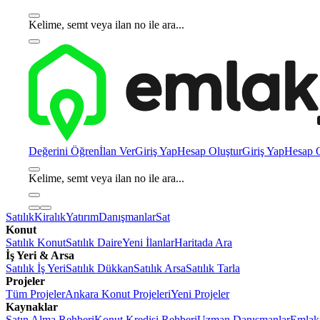
Kelime, semt veya ilan no ile ara...
Değerini Öğren
İlan Ver
Giriş Yap
Hesap Oluştur
Giriş Yap
Hesap O
Kelime, semt veya ilan no ile ara...
Satılık
Kiralık
Yatırım
Danışmanlar
Sat
Konut
Satılık Konut
Satılık Daire
Yeni İlanlar
Haritada Ara
İş Yeri & Arsa
Satılık İş Yeri
Satılık Dükkan
Satılık Arsa
Satılık Tarla
Projeler
Tüm Projeler
Ankara Konut Projeleri
Yeni Projeler
Kaynaklar
Satın Alma Rehberi
Konut Kredisi Rehberi
Uzman Danışmanlar
Emlakj