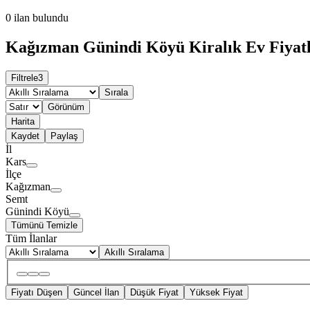
0
ilan bulundu
Kağızman Günindi Köyü Kiralık Ev Fiyatl
Filtrele
3
Sırala
Görünüm
Harita
Kaydet
Paylaş
İl
Kars
İlçe
Kağızman
Semt
Günindi Köyü
Tümünü Temizle
Tüm İlanlar
Akıllı Sıralama
Fiyatı Düşen
Güncel İlan
Düşük Fiyat
Yüksek Fiyat