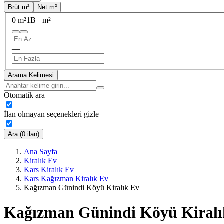
Brüt m²
Net m²
0 m²
1B+ m²
—
Arama Kelimesi
Otomatik ara
İlan olmayan seçenekleri gizle
Ara (0 ilan)
Ana Sayfa
Kiralık Ev
Kars Kiralık Ev
Kars Kağızman Kiralık Ev
Kağızman Günindi Köyü Kiralık Ev
Kağızman Günindi Köyü Kiralı