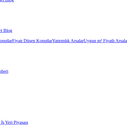
et Blog
onutlar
Fiyatı Düşen Konutlar
Yatırımlık Arsalar
Uygun m² Fiyatlı Arsala
hberi
k İş Yeri Piyasası