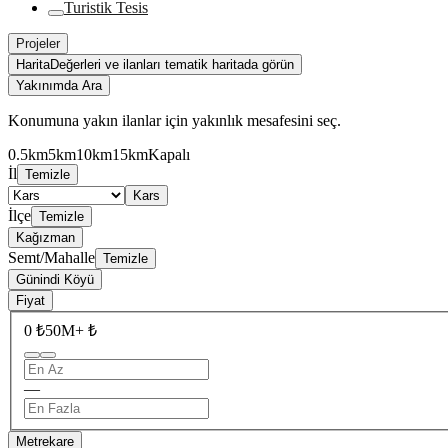
Turistik Tesis
Projeler
Harita
Değerleri ve ilanları tematik haritada görün
Yakınımda Ara
Konumuna yakın ilanlar için yakınlık mesafesini seç.
0.5km
5km
10km
15km
Kapalı
İl
Temizle
Kars
İlçe
Temizle
Kağızman
Semt/Mahalle
Temizle
Günindi Köyü
Fiyat
0 ₺
50M+ ₺
—
Metrekare