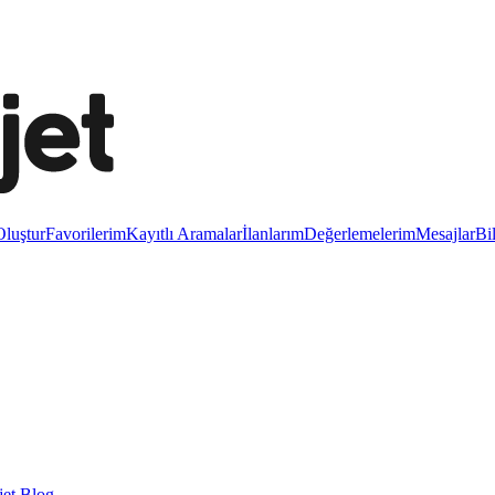
luştur
Favorilerim
Kayıtlı Aramalar
İlanlarım
Değerlemelerim
Mesajlar
Bi
et Blog