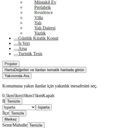
Müstakil Ev
Prefabrik
Residence
Villa
Yalı
Yalı Dairesi
Yazlık
Günlük Kiralık Konut
İş Yeri
Arsa
Turistik Tesis
Projeler
Harita
Değerleri ve ilanları tematik haritada görün
Yakınımda Ara
Konumuna yakın ilanlar için yakınlık mesafesini seç.
0.5km
5km
10km
15km
Kapalı
İl
Temizle
Isparta
İlçe
Temizle
Merkez
Semt/Mahalle
Temizle