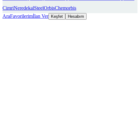
Cimri
Neredekal
SteelOrbis
Chemorbis
Ara
Favorilerim
İlan Ver
Keşfet
Hesabım