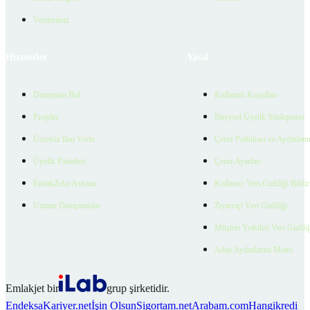
Verilerimiz
Hizmetler
Yasal
Danışman Bul
Kullanım Koşulları
Projeler
Bireysel Üyelik Sözleşmesi
Ücretsiz İlan Verin
Çerez Politikası ve Aydınlat
Üyelik Paketleri
Çerez Ayarları
EmlakZeka Asistan
Kullanıcı Veri Gizliliği Bildi
Uzman Danışmanlar
Ziyaretçi Veri Gizliliği
Müşteri Yetkilisi Veri Gizlili
Aday Aydınlatma Metni
Emlakjet bir
grup şirketidir.
Endeksa
Kariyer.net
İşin Olsun
Sigortam.net
Arabam.com
Hangikredi