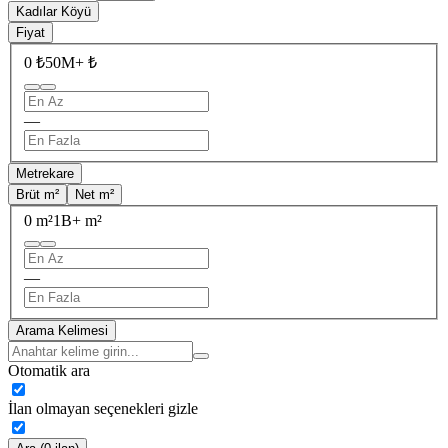
Kadılar Köyü
Fiyat
0 ₺
50M+ ₺
—
Metrekare
Brüt m²
Net m²
0 m²
1B+ m²
—
Arama Kelimesi
Otomatik ara
İlan olmayan seçenekleri gizle