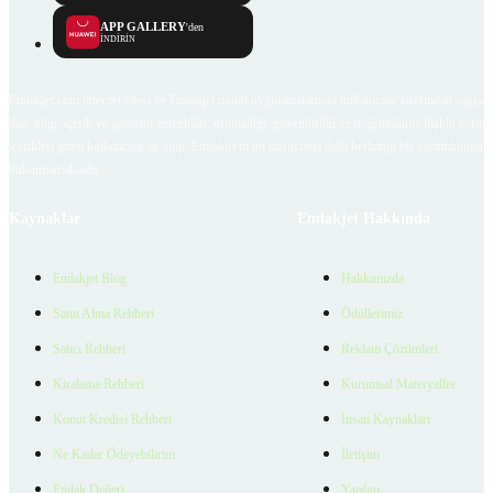
APP GALLERY
'den
İNDİRİN
Emlakjet.com internet sitesi ve Emlakjet mobil uygulamalarında kullanıcılar tarafından sağlana
ilan, bilgi, içerik ve görselin gerçekliği, orijinalliği, güvenilirliği ve doğruluğuna ilişkin soru
içerikleri giren kullanıcıya ait olup, Emlakjet'in bu hususlarla ilgili herhangi bir sorumluluğu
bulunmamaktadır.
Kaynaklar
Emlakjet Hakkında
Emlakjet Blog
Hakkımızda
Satın Alma Rehberi
Ödüllerimiz
Satıcı Rehberi
Reklam Çözümleri
Kiralama Rehberi
Kurumsal Materyaller
Konut Kredisi Rehberi
İnsan Kaynakları
Ne Kadar Ödeyebilirim
İletişim
Emlak Değeri
Yardım