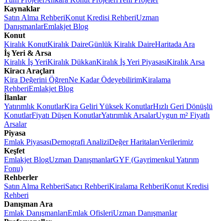
Kaynaklar
Satın Alma Rehberi
Konut Kredisi Rehberi
Uzman
Danışmanlar
Emlakjet Blog
Konut
Kiralık Konut
Kiralık Daire
Günlük Kiralık Daire
Haritada Ara
İş Yeri & Arsa
Kiralık İş Yeri
Kiralık Dükkan
Kiralık İş Yeri Piyasası
Kiralık Arsa
Kiracı Araçları
Kira Değerini Öğren
Ne Kadar Ödeyebilirim
Kiralama
Rehberi
Emlakjet Blog
İlanlar
Yatırımlık Konutlar
Kira Geliri Yüksek Konutlar
Hızlı Geri Dönüşlü
Konutlar
Fiyatı Düşen Konutlar
Yatırımlık Arsalar
Uygun m² Fiyatlı
Arsalar
Piyasa
Emlak Piyasası
Demografi Analizi
Değer Haritaları
Verilerimiz
Keşfet
Emlakjet Blog
Uzman Danışmanlar
GYF (Gayrimenkul Yatırım
Fonu)
Rehberler
Satın Alma Rehberi
Satıcı Rehberi
Kiralama Rehberi
Konut Kredisi
Rehberi
Danışman Ara
Emlak Danışmanları
Emlak Ofisleri
Uzman Danışmanlar