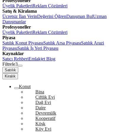
Profesyoneller
Üyelik Paketleri
Reklam Çözümleri
Satış & Kiralama
Ücretsiz İlan Verin
Değerini Öğren
Danışman Bul
Uzman
Danışmanlar
Profesyoneller
Üyelik Paketleri
Reklam Çözümleri
Piyasa
Satılık Konut Piyasası
Satılık Arsa Piyasası
Satılık Arazi
Piyasası
Satılık İş Yeri Piyasası
Kaynaklar
Satıcı Rehberi
Emlakjet Blog
Filtrele
3
Satılık
Kiralık
Konut
Bina
Çiftlik Evi
Dağ Evi
Daire
Devremülk
Kooperatif
Köşk
Köy Evi