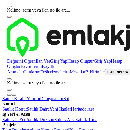
Kelime, semt veya ilan no ile ara...
Değerini Öğren
İlan Ver
Giriş Yap
Hesap Oluştur
Giriş Yap
Hesap
Oluştur
Favorilerim
Kayıtlı
Aramalar
İlanlarım
Değerlemelerim
Mesajlar
Bildirimler
Geri Bildirim
Kelime, semt veya ilan no ile ara...
Satılık
Kiralık
Yatırım
Danışmanlar
Sat
Konut
Satılık Konut
Satılık Daire
Yeni İlanlar
Haritada Ara
İş Yeri & Arsa
Satılık İş Yeri
Satılık Dükkan
Satılık Arsa
Satılık Tarla
Projeler
Tüm Projeler
Ankara Konut Projeleri
Yeni Projeler