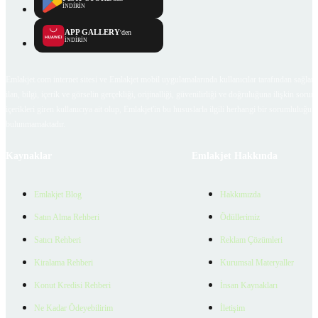
İNDİRİN
APP GALLERY
'den
İNDİRİN
Emlakjet.com internet sitesi ve Emlakjet mobil uygulamalarında kullanıcılar tarafından sağlana
ilan, bilgi, içerik ve görselin gerçekliği, orijinalliği, güvenilirliği ve doğruluğuna ilişkin soru
içerikleri giren kullanıcıya ait olup, Emlakjet'in bu hususlarla ilgili herhangi bir sorumluluğu
bulunmamaktadır.
Kaynaklar
Emlakjet Hakkında
Emlakjet Blog
Hakkımızda
Satın Alma Rehberi
Ödüllerimiz
Satıcı Rehberi
Reklam Çözümleri
Kiralama Rehberi
Kurumsal Materyaller
Konut Kredisi Rehberi
İnsan Kaynakları
Ne Kadar Ödeyebilirim
İletişim