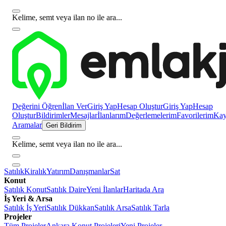
Kelime, semt veya ilan no ile ara...
Değerini Öğren
İlan Ver
Giriş Yap
Hesap Oluştur
Giriş Yap
Hesap
Oluştur
Bildirimler
Mesajlar
İlanlarım
Değerlemelerim
Favorilerim
Kayı
Aramalar
Geri Bildirim
Kelime, semt veya ilan no ile ara...
Satılık
Kiralık
Yatırım
Danışmanlar
Sat
Konut
Satılık Konut
Satılık Daire
Yeni İlanlar
Haritada Ara
İş Yeri & Arsa
Satılık İş Yeri
Satılık Dükkan
Satılık Arsa
Satılık Tarla
Projeler
Tüm Projeler
Ankara Konut Projeleri
Yeni Projeler