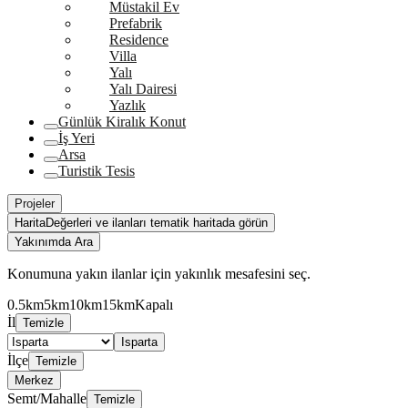
Müstakil Ev
Prefabrik
Residence
Villa
Yalı
Yalı Dairesi
Yazlık
Günlük Kiralık Konut
İş Yeri
Arsa
Turistik Tesis
Projeler
Harita
Değerleri ve ilanları tematik haritada görün
Yakınımda Ara
Konumuna yakın ilanlar için yakınlık mesafesini seç.
0.5km
5km
10km
15km
Kapalı
İl
Temizle
Isparta
İlçe
Temizle
Merkez
Semt/Mahalle
Temizle