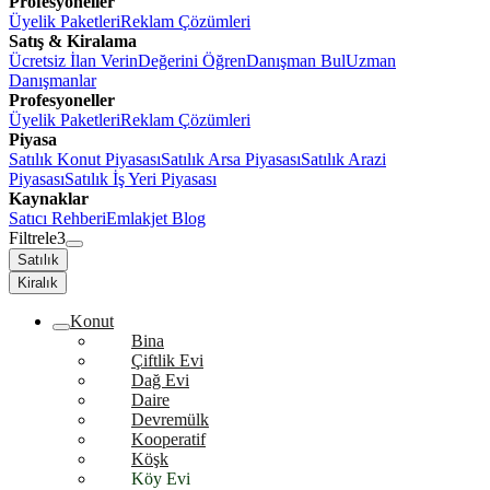
Profesyoneller
Üyelik Paketleri
Reklam Çözümleri
Satış & Kiralama
Ücretsiz İlan Verin
Değerini Öğren
Danışman Bul
Uzman
Danışmanlar
Profesyoneller
Üyelik Paketleri
Reklam Çözümleri
Piyasa
Satılık Konut Piyasası
Satılık Arsa Piyasası
Satılık Arazi
Piyasası
Satılık İş Yeri Piyasası
Kaynaklar
Satıcı Rehberi
Emlakjet Blog
Filtrele
3
Satılık
Kiralık
Konut
Bina
Çiftlik Evi
Dağ Evi
Daire
Devremülk
Kooperatif
Köşk
Köy Evi