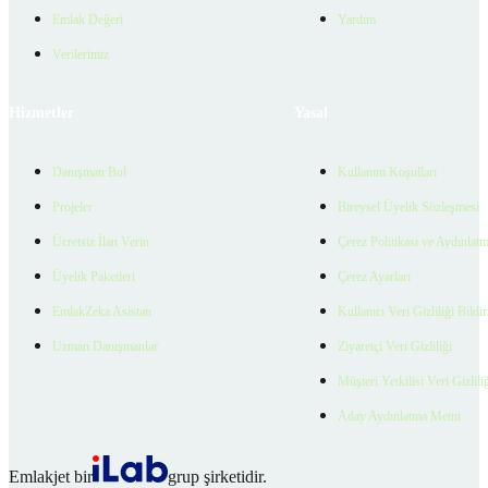
Emlak Değeri
Yardım
Verilerimiz
Hizmetler
Yasal
Danışman Bul
Kullanım Koşulları
Projeler
Bireysel Üyelik Sözleşmesi
Ücretsiz İlan Verin
Çerez Politikası ve Aydınlat
Üyelik Paketleri
Çerez Ayarları
EmlakZeka Asistan
Kullanıcı Veri Gizliliği Bildi
Uzman Danışmanlar
Ziyaretçi Veri Gizliliği
Müşteri Yetkilisi Veri Gizlili
Aday Aydınlatma Metni
Emlakjet bir
grup şirketidir.