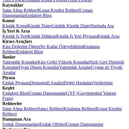
Kaynaklar
Satın Alma Rehberi
Konut Kredisi Rehberi
Uzman
Danışmanlar
Emlakjet Blog
Konut
Kiralık Konut
Kiralık Daire
Günlük Kiralık Daire
Haritada Ara
İş Yeri & Arsa
Kiralık İş Yeri
Kiralık Dükkan
Kiralık İş Yeri Piyasası
Kiralık Arsa
Kiracı Araçları
Kira Değerini Öğren
Ne Kadar Ödeyebilirim
Kiralama
Rehberi
Emlakjet Blog
İlanlar
Yatırımlık Konutlar
Kira Geliri Yüksek Konutlar
Hızlı Geri Dönüşlü
Konutlar
Fiyatı Düşen Konutlar
Yatırımlık Arsalar
Uygun m² Fiyatlı
Arsalar
Piyasa
Emlak Piyasası
Demografi Analizi
Değer Haritaları
Verilerimiz
Keşfet
Emlakjet Blog
Uzman Danışmanlar
GYF (Gayrimenkul Yatırım
Fonu)
Rehberler
Satın Alma Rehberi
Satıcı Rehberi
Kiralama Rehberi
Konut Kredisi
Rehberi
Danışman Ara
Emlak Danışmanları
Emlak Ofisleri
Uzman Danışmanlar