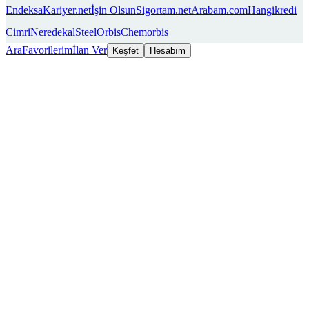
Endeksa
Kariyer.net
İşin Olsun
Sigortam.net
Arabam.com
Hangikredi
Cimri
Neredekal
SteelOrbis
Chemorbis
Ara
Favorilerim
İlan Ver
Keşfet
Hesabım