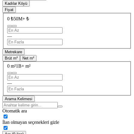
Kadılar Köyü
Fiyat
0 ₺
50M+ ₺
—
Metrekare
Brüt m²
Net m²
0 m²
1B+ m²
—
Arama Kelimesi
Otomatik ara
İlan olmayan seçenekleri gizle