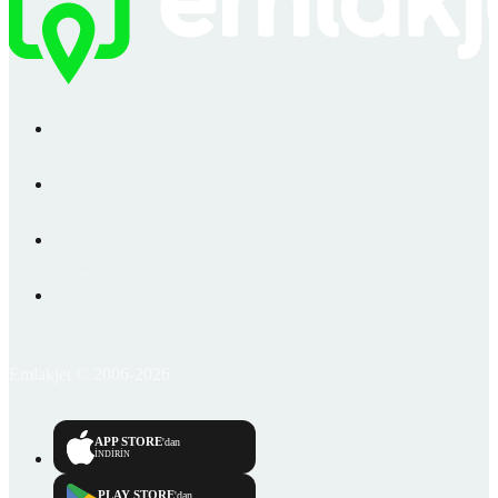
Emlakjet © 2006-2026
APP STORE
'dan
İNDİRİN
PLAY STORE
'dan