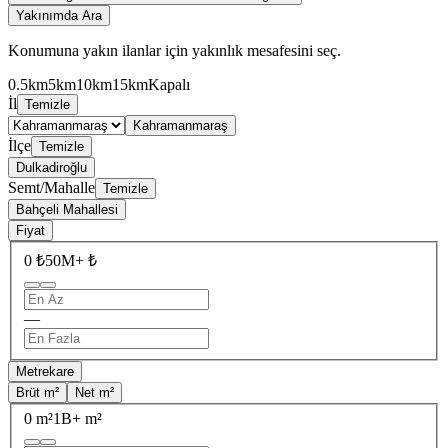
Yakınımda Ara
Konumuna yakın ilanlar için yakınlık mesafesini seç.
0.5km
5km
10km
15km
Kapalı
İl
Temizle
Kahramanmaraş
İlçe
Temizle
Dulkadiroğlu
Semt/Mahalle
Temizle
Bahçeli Mahallesi
Fiyat
0 ₺
50M+ ₺
—
Metrekare
Brüt m²
Net m²
0 m²
1B+ m²