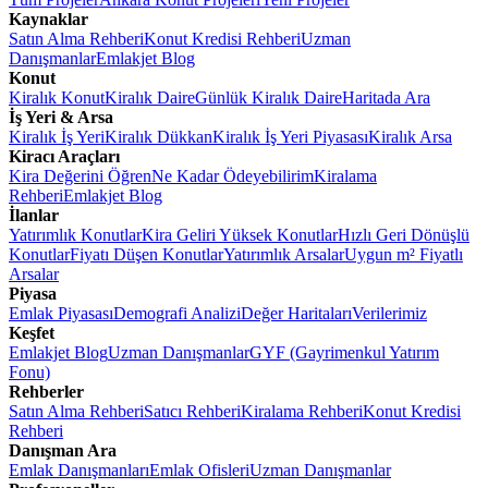
Kaynaklar
Satın Alma Rehberi
Konut Kredisi Rehberi
Uzman
Danışmanlar
Emlakjet Blog
Konut
Kiralık Konut
Kiralık Daire
Günlük Kiralık Daire
Haritada Ara
İş Yeri & Arsa
Kiralık İş Yeri
Kiralık Dükkan
Kiralık İş Yeri Piyasası
Kiralık Arsa
Kiracı Araçları
Kira Değerini Öğren
Ne Kadar Ödeyebilirim
Kiralama
Rehberi
Emlakjet Blog
İlanlar
Yatırımlık Konutlar
Kira Geliri Yüksek Konutlar
Hızlı Geri Dönüşlü
Konutlar
Fiyatı Düşen Konutlar
Yatırımlık Arsalar
Uygun m² Fiyatlı
Arsalar
Piyasa
Emlak Piyasası
Demografi Analizi
Değer Haritaları
Verilerimiz
Keşfet
Emlakjet Blog
Uzman Danışmanlar
GYF (Gayrimenkul Yatırım
Fonu)
Rehberler
Satın Alma Rehberi
Satıcı Rehberi
Kiralama Rehberi
Konut Kredisi
Rehberi
Danışman Ara
Emlak Danışmanları
Emlak Ofisleri
Uzman Danışmanlar