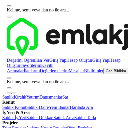
Kelime, semt veya ilan no ile ara...
Değerini Öğren
İlan Ver
Giriş Yap
Hesap Oluştur
Giriş Yap
Hesap
Oluştur
Favorilerim
Kayıtlı
Aramalar
İlanlarım
Değerlemelerim
Mesajlar
Bildirimler
Geri Bildirim
Kelime, semt veya ilan no ile ara...
Satılık
Kiralık
Yatırım
Danışmanlar
Sat
Konut
Satılık Konut
Satılık Daire
Yeni İlanlar
Haritada Ara
İş Yeri & Arsa
Satılık İş Yeri
Satılık Dükkan
Satılık Arsa
Satılık Tarla
Projeler
Tüm Projeler
Ankara Konut Projeleri
Yeni Projeler