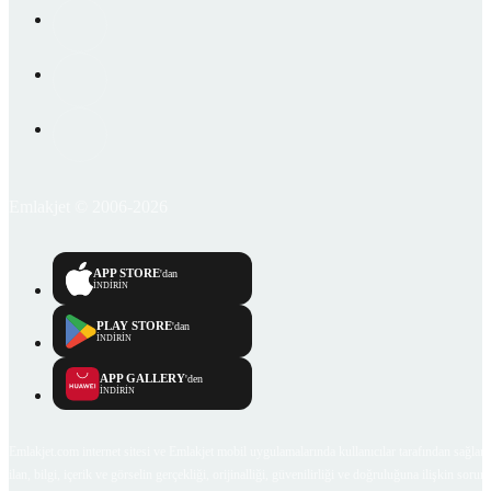
Emlakjet © 2006-2026
APP STORE
'dan
İNDİRİN
PLAY STORE
'dan
İNDİRİN
APP GALLERY
'den
İNDİRİN
Emlakjet.com internet sitesi ve Emlakjet mobil uygulamalarında kullanıcılar tarafından sağlana
ilan, bilgi, içerik ve görselin gerçekliği, orijinalliği, güvenilirliği ve doğruluğuna ilişkin soru