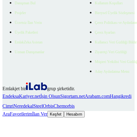
Danışman Bul
Kullanım Koşulları
Projeler
Bireysel Üyelik Sözleşmesi
Ücretsiz İlan Verin
Çerez Politikası ve Aydınlat
Üyelik Paketleri
Çerez Ayarları
EmlakZeka Asistan
Kullanıcı Veri Gizliliği Bildi
Uzman Danışmanlar
Ziyaretçi Veri Gizliliği
Müşteri Yetkilisi Veri Gizlili
Aday Aydınlatma Metni
Emlakjet bir
grup şirketidir.
Endeksa
Kariyer.net
İşin Olsun
Sigortam.net
Arabam.com
Hangikredi
Cimri
Neredekal
SteelOrbis
Chemorbis
Ara
Favorilerim
İlan Ver
Keşfet
Hesabım