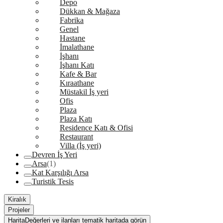
Depo
Dükkan & Mağaza
Fabrika
Genel
Hastane
İmalathane
İşhanı
İşhanı Katı
Kafe & Bar
Kıraathane
Müstakil İş yeri
Ofis
Plaza
Plaza Katı
Residence Katı & Ofisi
Restaurant
Villa (İş yeri)
Devren İş Yeri
Arsa
(1)
Kat Karşılığı Arsa
Turistik Tesis
Kiralık
Projeler
Harita
Değerleri ve ilanları tematik haritada görün