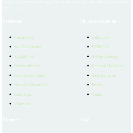
içerikleri giren kullanıcıya ait olup, Emlakjet'in bu hususlarla ilgili herhangi bir sorumluluğu
bulunmamaktadır.
Kaynaklar
Emlakjet Hakkında
Emlakjet Blog
Hakkımızda
Satın Alma Rehberi
Ödüllerimiz
Satıcı Rehberi
Reklam Çözümleri
Kiralama Rehberi
Kurumsal Materyaller
Konut Kredisi Rehberi
İnsan Kaynakları
Ne Kadar Ödeyebilirim
İletişim
Emlak Değeri
Yardım
Verilerimiz
Hizmetler
Yasal