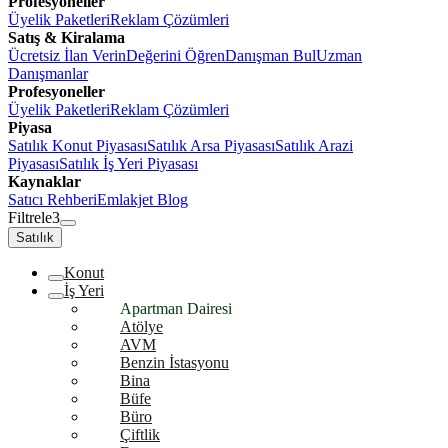
Profesyoneller
Üyelik Paketleri
Reklam Çözümleri
Satış & Kiralama
Ücretsiz İlan Verin
Değerini Öğren
Danışman Bul
Uzman
Danışmanlar
Profesyoneller
Üyelik Paketleri
Reklam Çözümleri
Piyasa
Satılık Konut Piyasası
Satılık Arsa Piyasası
Satılık Arazi
Piyasası
Satılık İş Yeri Piyasası
Kaynaklar
Satıcı Rehberi
Emlakjet Blog
Filtrele
3
Satılık
Konut
İş Yeri
Apartman Dairesi
Atölye
AVM
Benzin İstasyonu
Bina
Büfe
Büro
Çiftlik