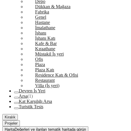
Depo
Dükkan & Mağaza
Fabrika
Genel
Hastane
İmalathane
İşhanı
İşhanı Katı
Kafe & Bar
Kıraathane
Müstakil İş yeri
Ofis
Plaza
Plaza Katı
Residence Katı & Ofisi
Restaurant
Villa (İş yeri)
Devren İş Yeri
Arsa
(1)
Kat Karşılığı Arsa
Turistik Tesis
Kiralık
Projeler
Harita
Değerleri ve ilanları tematik haritada görün