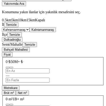
Yakınımda Ara
Konumuna yakın ilanlar için yakınlık mesafesini seç.
0.5km
5km
10km
15km
Kapalı
İl
Temizle
Kahramanmaraş
İlçe
Temizle
Dulkadiroğlu
Semt/Mahalle
Temizle
Bahçeli Mahallesi
Fiyat
0 ₺
50M+ ₺
—
Metrekare
Brüt m²
Net m²
0 m²
1B+ m²