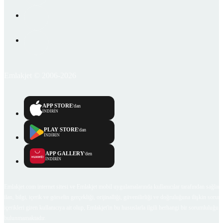
Emlakjet © 2006-2026
APP STORE
'dan
İNDİRİN
PLAY STORE
'dan
İNDİRİN
APP GALLERY
'den
İNDİRİN
Emlakjet.com internet sitesi ve Emlakjet mobil uygulamalarında kullanıcılar tarafından sağlana
ilan, bilgi, içerik ve görselin gerçekliği, orijinalliği, güvenilirliği ve doğruluğuna ilişkin soru
içerikleri giren kullanıcıya ait olup, Emlakjet'in bu hususlarla ilgili herhangi bir sorumluluğu
bulunmamaktadır.