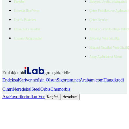
Projeler
Bireysel Üyelik Sözleşmesi
Ücretsiz İlan Verin
Çerez Politikası ve Aydınlat
Üyelik Paketleri
Çerez Ayarları
EmlakZeka Asistan
Kullanıcı Veri Gizliliği Bildi
Uzman Danışmanlar
Ziyaretçi Veri Gizliliği
Müşteri Yetkilisi Veri Gizlili
Aday Aydınlatma Metni
Emlakjet bir
grup şirketidir.
Endeksa
Kariyer.net
İşin Olsun
Sigortam.net
Arabam.com
Hangikredi
Cimri
Neredekal
SteelOrbis
Chemorbis
Ara
Favorilerim
İlan Ver
Keşfet
Hesabım