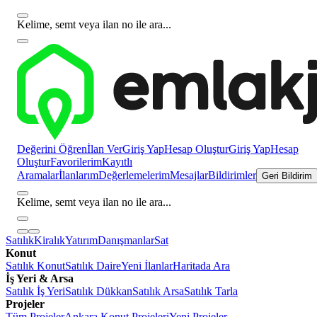
Kelime, semt veya ilan no ile ara...
Değerini Öğren
İlan Ver
Giriş Yap
Hesap Oluştur
Giriş Yap
Hesap
Oluştur
Favorilerim
Kayıtlı
Aramalar
İlanlarım
Değerlemelerim
Mesajlar
Bildirimler
Geri Bildirim
Kelime, semt veya ilan no ile ara...
Satılık
Kiralık
Yatırım
Danışmanlar
Sat
Konut
Satılık Konut
Satılık Daire
Yeni İlanlar
Haritada Ara
İş Yeri & Arsa
Satılık İş Yeri
Satılık Dükkan
Satılık Arsa
Satılık Tarla
Projeler
Tüm Projeler
Ankara Konut Projeleri
Yeni Projeler