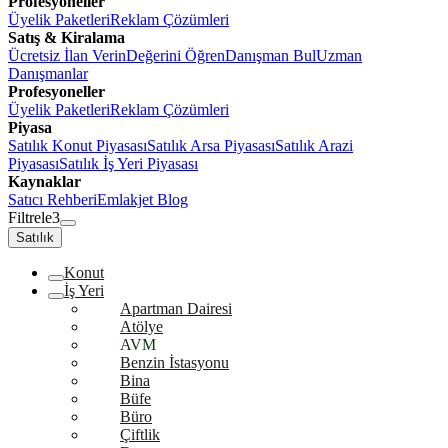
Profesyoneller
Üyelik Paketleri
Reklam Çözümleri
Satış & Kiralama
Ücretsiz İlan Verin
Değerini Öğren
Danışman Bul
Uzman
Danışmanlar
Profesyoneller
Üyelik Paketleri
Reklam Çözümleri
Piyasa
Satılık Konut Piyasası
Satılık Arsa Piyasası
Satılık Arazi
Piyasası
Satılık İş Yeri Piyasası
Kaynaklar
Satıcı Rehberi
Emlakjet Blog
Filtrele
3
Satılık
Konut
İş Yeri
Apartman Dairesi
Atölye
AVM
Benzin İstasyonu
Bina
Büfe
Büro
Çiftlik