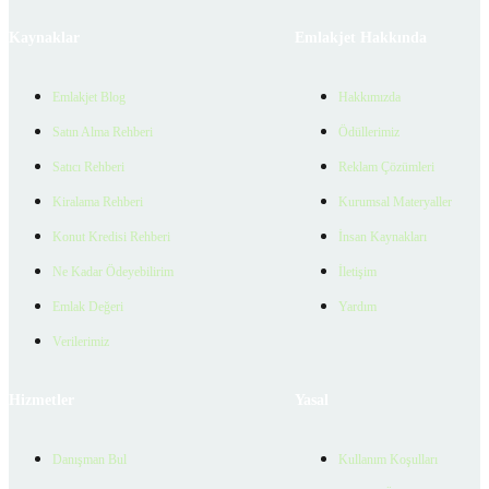
Kaynaklar
Emlakjet Hakkında
Emlakjet Blog
Hakkımızda
Satın Alma Rehberi
Ödüllerimiz
Satıcı Rehberi
Reklam Çözümleri
Kiralama Rehberi
Kurumsal Materyaller
Konut Kredisi Rehberi
İnsan Kaynakları
Ne Kadar Ödeyebilirim
İletişim
Emlak Değeri
Yardım
Verilerimiz
Hizmetler
Yasal
Danışman Bul
Kullanım Koşulları