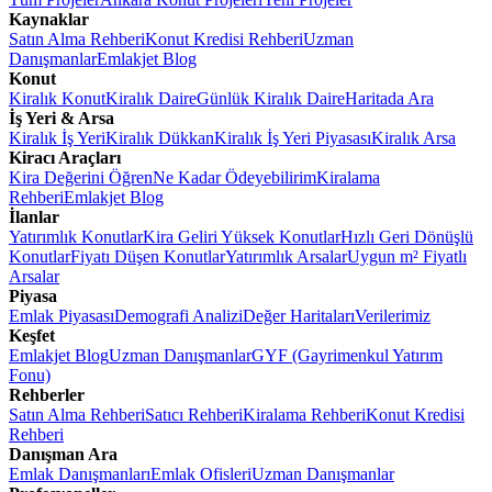
Kaynaklar
Satın Alma Rehberi
Konut Kredisi Rehberi
Uzman
Danışmanlar
Emlakjet Blog
Konut
Kiralık Konut
Kiralık Daire
Günlük Kiralık Daire
Haritada Ara
İş Yeri & Arsa
Kiralık İş Yeri
Kiralık Dükkan
Kiralık İş Yeri Piyasası
Kiralık Arsa
Kiracı Araçları
Kira Değerini Öğren
Ne Kadar Ödeyebilirim
Kiralama
Rehberi
Emlakjet Blog
İlanlar
Yatırımlık Konutlar
Kira Geliri Yüksek Konutlar
Hızlı Geri Dönüşlü
Konutlar
Fiyatı Düşen Konutlar
Yatırımlık Arsalar
Uygun m² Fiyatlı
Arsalar
Piyasa
Emlak Piyasası
Demografi Analizi
Değer Haritaları
Verilerimiz
Keşfet
Emlakjet Blog
Uzman Danışmanlar
GYF (Gayrimenkul Yatırım
Fonu)
Rehberler
Satın Alma Rehberi
Satıcı Rehberi
Kiralama Rehberi
Konut Kredisi
Rehberi
Danışman Ara
Emlak Danışmanları
Emlak Ofisleri
Uzman Danışmanlar