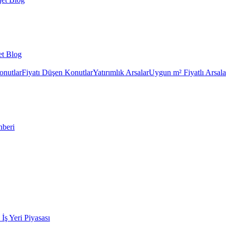
et Blog
onutlar
Fiyatı Düşen Konutlar
Yatırımlık Arsalar
Uygun m² Fiyatlı Arsala
hberi
k İş Yeri Piyasası