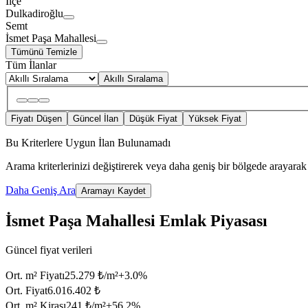
İlçe
Dulkadiroğlu
Semt
İsmet Paşa Mahallesi
Tümünü Temizle
Tüm İlanlar
Akıllı Sıralama
Fiyatı Düşen
Güncel İlan
Düşük Fiyat
Yüksek Fiyat
Bu Kriterlere Uygun İlan Bulunamadı
Arama kriterlerinizi değiştirerek veya daha geniş bir bölgede arayarak 
Daha Geniş Ara
Aramayı Kaydet
İsmet Paşa Mahallesi Emlak Piyasası
Güncel fiyat verileri
Ort. m² Fiyatı
25.279 ₺/m²
+
3.0
%
Ort. Fiyat
6.016.402 ₺
Ort. m² Kirası
241 ₺/m²
+
56.2
%