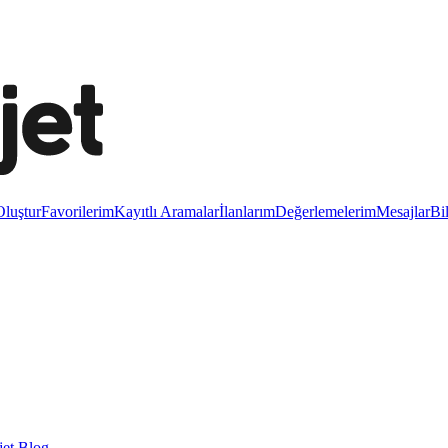
luştur
Favorilerim
Kayıtlı Aramalar
İlanlarım
Değerlemelerim
Mesajlar
Bi
et Blog