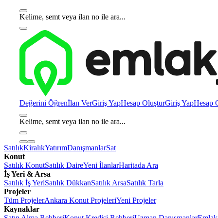
Kelime, semt veya ilan no ile ara...
Değerini Öğren
İlan Ver
Giriş Yap
Hesap Oluştur
Giriş Yap
Hesap O
Kelime, semt veya ilan no ile ara...
Satılık
Kiralık
Yatırım
Danışmanlar
Sat
Konut
Satılık Konut
Satılık Daire
Yeni İlanlar
Haritada Ara
İş Yeri & Arsa
Satılık İş Yeri
Satılık Dükkan
Satılık Arsa
Satılık Tarla
Projeler
Tüm Projeler
Ankara Konut Projeleri
Yeni Projeler
Kaynaklar
Satın Alma Rehberi
Konut Kredisi Rehberi
Uzman Danışmanlar
Emlakj