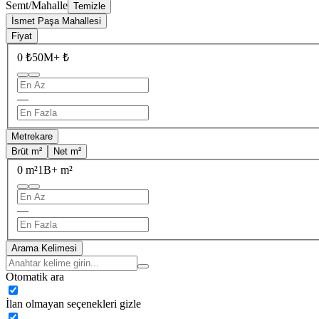
Semt/Mahalle
Temizle
İsmet Paşa Mahallesi
Fiyat
0 ₺
50M+ ₺
—
Metrekare
Brüt m²
Net m²
0 m²
1B+ m²
—
Arama Kelimesi
Otomatik ara
İlan olmayan seçenekleri gizle