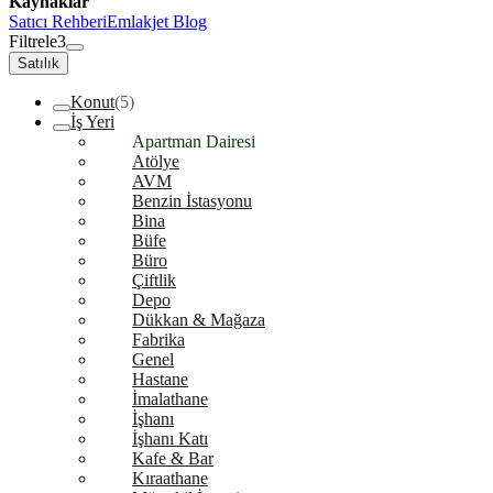
Kaynaklar
Satıcı Rehberi
Emlakjet Blog
Filtrele
3
Satılık
Konut
(5)
İş Yeri
Apartman Dairesi
Atölye
AVM
Benzin İstasyonu
Bina
Büfe
Büro
Çiftlik
Depo
Dükkan & Mağaza
Fabrika
Genel
Hastane
İmalathane
İşhanı
İşhanı Katı
Kafe & Bar
Kıraathane