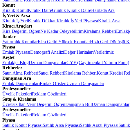
Konut
Kiralık Konut
Kiralık Daire
Günlük Kiralık Daire
Haritada Ara
İş Yeri & Arsa
Kiralık İş Yeri
Kiralık Dükkan
Kiralık İş Yeri Piyasası
Kiralık Arsa
Kiracı Araçları
Kira Değerini Öğren
Ne Kadar Ödeyebilirim
Kiralama Rehberi
Emlakj
İlanlar
Yatırımlık Konutlar
Kira Geliri Yüksek Konutlar
Hızlı Geri Dönüşlü K
Piyasa
Emlak Piyasası
Demografi Analizi
Değer Haritaları
Verilerimiz
Keşfet
Emlakjet Blog
Uzman Danışmanlar
GYF (Gayrimenkul Yatırım Fonu)
Rehberler
Satın Alma Rehberi
Satıcı Rehberi
Kiralama Rehberi
Konut Kredisi Re
Danışman Ara
Emlak Danışmanları
Emlak Ofisleri
Uzman Danışmanlar
Profesyoneller
Üyelik Paketleri
Reklam Çözümleri
Satış & Kiralama
Ücretsiz İlan Verin
Değerini Öğren
Danışman Bul
Uzman Danışmanlar
Profesyoneller
Üyelik Paketleri
Reklam Çözümleri
Piyasa
Satılık Konut Piyasası
Satılık Arsa Piyasası
Satılık Arazi Piyasası
Satılı