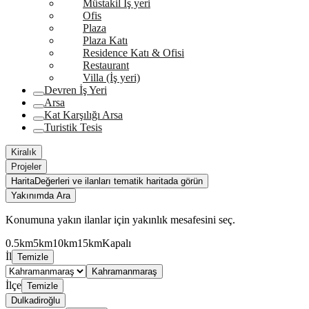
Müstakil İş yeri
Ofis
Plaza
Plaza Katı
Residence Katı & Ofisi
Restaurant
Villa (İş yeri)
Devren İş Yeri
Arsa
Kat Karşılığı Arsa
Turistik Tesis
Kiralık
Projeler
Harita
Değerleri ve ilanları tematik haritada görün
Yakınımda Ara
Konumuna yakın ilanlar için yakınlık mesafesini seç.
0.5km
5km
10km
15km
Kapalı
İl
Temizle
Kahramanmaraş
İlçe
Temizle
Dulkadiroğlu