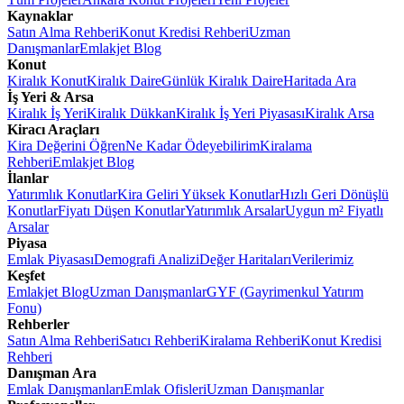
Kaynaklar
Satın Alma Rehberi
Konut Kredisi Rehberi
Uzman
Danışmanlar
Emlakjet Blog
Konut
Kiralık Konut
Kiralık Daire
Günlük Kiralık Daire
Haritada Ara
İş Yeri & Arsa
Kiralık İş Yeri
Kiralık Dükkan
Kiralık İş Yeri Piyasası
Kiralık Arsa
Kiracı Araçları
Kira Değerini Öğren
Ne Kadar Ödeyebilirim
Kiralama
Rehberi
Emlakjet Blog
İlanlar
Yatırımlık Konutlar
Kira Geliri Yüksek Konutlar
Hızlı Geri Dönüşlü
Konutlar
Fiyatı Düşen Konutlar
Yatırımlık Arsalar
Uygun m² Fiyatlı
Arsalar
Piyasa
Emlak Piyasası
Demografi Analizi
Değer Haritaları
Verilerimiz
Keşfet
Emlakjet Blog
Uzman Danışmanlar
GYF (Gayrimenkul Yatırım
Fonu)
Rehberler
Satın Alma Rehberi
Satıcı Rehberi
Kiralama Rehberi
Konut Kredisi
Rehberi
Danışman Ara
Emlak Danışmanları
Emlak Ofisleri
Uzman Danışmanlar