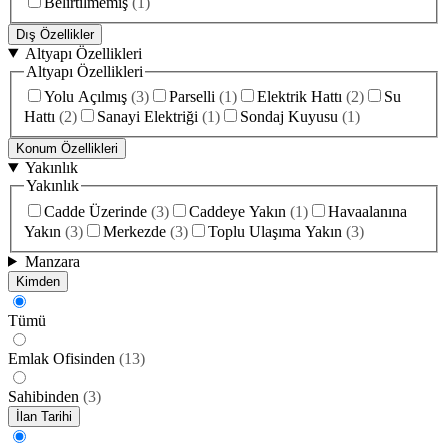
Belirtilmemiş
(
1
)
Dış Özellikler
Altyapı Özellikleri
Altyapı Özellikleri
Yolu Açılmış
(
3
)
Parselli
(
1
)
Elektrik Hattı
(
2
)
Su
Hattı
(
2
)
Sanayi Elektriği
(
1
)
Sondaj Kuyusu
(
1
)
Konum Özellikleri
Yakınlık
Yakınlık
Cadde Üzerinde
(
3
)
Caddeye Yakın
(
1
)
Havaalanına
Yakın
(
3
)
Merkezde
(
3
)
Toplu Ulaşıma Yakın
(
3
)
Manzara
Kimden
Tümü
Emlak Ofisinden
(
13
)
Sahibinden
(
3
)
İlan Tarihi