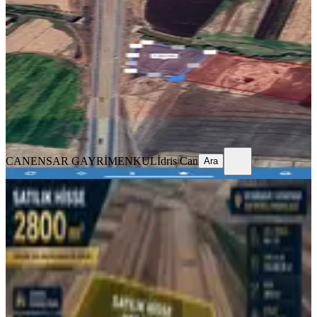
Diyarbakır, Bağlar
230 m²
·
Elektrik Hattı, Sanayi Elektriği
+3
·
73.913/m²
·
01.08.2026
17.000.000 ₺
CANENSAR GAYRİMENKUL
İdris Can
Ara
CANENSAR GAYRİMENKUL
İdris Can
Ara
Hatipoğlu Da Acil Satılık Arazi
(101/73)
Diyarbakır, Kayapınar
2800 m²
·
964/m²
·
26.07.2026
2.700.000 ₺