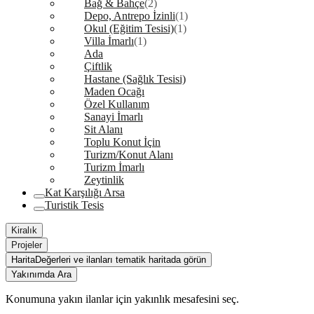
Bağ & Bahçe
(2)
Depo, Antrepo İzinli
(1)
Okul (Eğitim Tesisi)
(1)
Villa İmarlı
(1)
Ada
Çiftlik
Hastane (Sağlık Tesisi)
Maden Ocağı
Özel Kullanım
Sanayi İmarlı
Sit Alanı
Toplu Konut İçin
Turizm/Konut Alanı
Turizm İmarlı
Zeytinlik
Kat Karşılığı Arsa
Turistik Tesis
Kiralık
Projeler
Harita
Değerleri ve ilanları tematik haritada görün
Yakınımda Ara
Konumuna yakın ilanlar için yakınlık mesafesini seç.