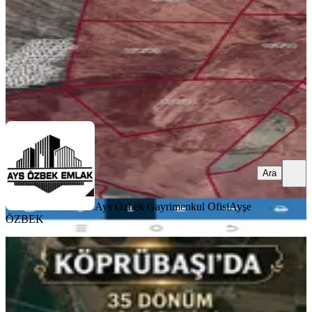
1.900.000 ₺
Ays Özbek Gayrimenkul Ofisi
Ayşe ÖZBEK
Ara
Ara
Ays Özbek Gayrimenkul Ofisi
Ayşe
ÖZBEK
Diyarbakır Surda Köprübaşı
Mevkide Bulunan 35 Dönümlük
Satılık Arsamiz