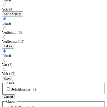
Tümü
Yok
(
4
)
Kat Karşılığı
Tümü
Verilebilir
(
3
)
Verilemez
(
13
)
Takas
Tümü
Var
(
3
)
Yok
(
13
)
Kaks
Kaks
Belirtilmemiş
(
1
)
Gabari
Gabari