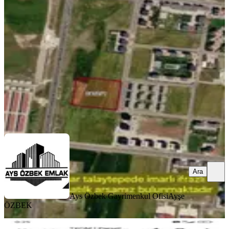
Diyarbakır, Kayapınar
500 m²
·
44.200/m²
·
23.06.2026
22.100.000 ₺
Ays Özbek Gayrimenkul Ofisi
Ayşe ÖZBEK
Ara
Ara
Ays Özbek Gayrimenkul Ofisi
Ayşe
ÖZBEK
YOLU AÇIK