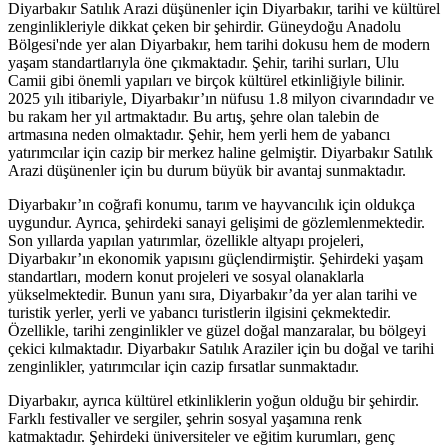
Diyarbakır Satılık Arazi düşünenler için Diyarbakır, tarihi ve kültürel
zenginlikleriyle dikkat çeken bir şehirdir. Güneydoğu Anadolu
Bölgesi'nde yer alan Diyarbakır, hem tarihi dokusu hem de modern
yaşam standartlarıyla öne çıkmaktadır. Şehir, tarihi surları, Ulu
Camii gibi önemli yapıları ve birçok kültürel etkinliğiyle bilinir.
2025 yılı itibariyle, Diyarbakır’ın nüfusu 1.8 milyon civarındadır ve
bu rakam her yıl artmaktadır. Bu artış, şehre olan talebin de
artmasına neden olmaktadır. Şehir, hem yerli hem de yabancı
yatırımcılar için cazip bir merkez haline gelmiştir. Diyarbakır Satılık
Arazi düşünenler için bu durum büyük bir avantaj sunmaktadır.
Diyarbakır’ın coğrafi konumu, tarım ve hayvancılık için oldukça
uygundur. Ayrıca, şehirdeki sanayi gelişimi de gözlemlenmektedir.
Son yıllarda yapılan yatırımlar, özellikle altyapı projeleri,
Diyarbakır’ın ekonomik yapısını güçlendirmiştir. Şehirdeki yaşam
standartları, modern konut projeleri ve sosyal olanaklarla
yükselmektedir. Bunun yanı sıra, Diyarbakır’da yer alan tarihi ve
turistik yerler, yerli ve yabancı turistlerin ilgisini çekmektedir.
Özellikle, tarihi zenginlikler ve güzel doğal manzaralar, bu bölgeyi
çekici kılmaktadır. Diyarbakır Satılık Araziler için bu doğal ve tarihi
zenginlikler, yatırımcılar için cazip fırsatlar sunmaktadır.
Diyarbakır, ayrıca kültürel etkinliklerin yoğun olduğu bir şehirdir.
Farklı festivaller ve sergiler, şehrin sosyal yaşamına renk
katmaktadır. Şehirdeki üniversiteler ve eğitim kurumları, genç