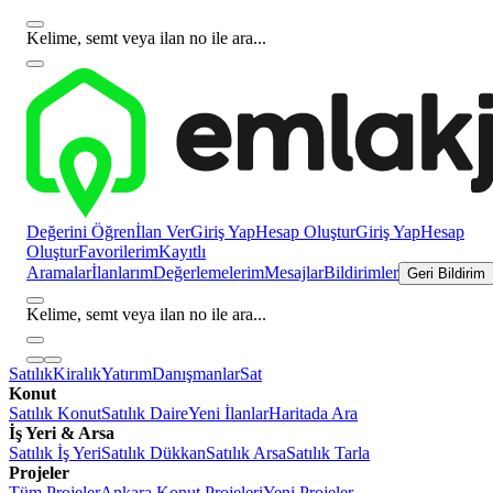
Kelime, semt veya ilan no ile ara...
Değerini Öğren
İlan Ver
Giriş Yap
Hesap Oluştur
Giriş Yap
Hesap
Oluştur
Favorilerim
Kayıtlı
Aramalar
İlanlarım
Değerlemelerim
Mesajlar
Bildirimler
Geri Bildirim
Kelime, semt veya ilan no ile ara...
Satılık
Kiralık
Yatırım
Danışmanlar
Sat
Konut
Satılık Konut
Satılık Daire
Yeni İlanlar
Haritada Ara
İş Yeri & Arsa
Satılık İş Yeri
Satılık Dükkan
Satılık Arsa
Satılık Tarla
Projeler
Tüm Projeler
Ankara Konut Projeleri
Yeni Projeler