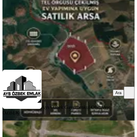
Diyarbakır, Sur
700 m²
·
1.000/m²
·
23.06.2026
700.000 ₺
Ays Özbek Gayrimenkul Ofisi
Ayşe ÖZBEK
Ara
Ara
Ays Özbek Gayrimenkul Ofisi
Ayşe
ÖZBEK
Kayapinar Talaytepede İmarli İrfazli
Satılık 500m² Arsamız