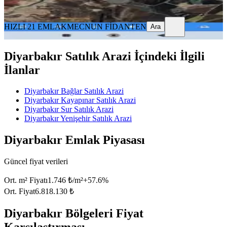
Ara
HIZLI 21 EMLAK
MECNUN FİDANTEN
Ara
Diyarbakır Satılık Arazi İçindeki İlgili
İlanlar
Diyarbakır Bağlar Satılık Arazi
Diyarbakır Kayapınar Satılık Arazi
Diyarbakır Sur Satılık Arazi
Diyarbakır Yenişehir Satılık Arazi
Diyarbakır Emlak Piyasası
Güncel fiyat verileri
Ort. m² Fiyatı
1.746 ₺/m²
+
57.6
%
Ort. Fiyat
6.818.130 ₺
Diyarbakır Bölgeleri Fiyat