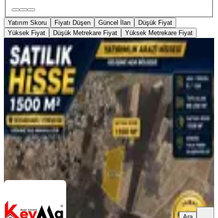
Yatırım Skoru
Fiyatı Düşen
Güncel İlan
Düşük Fiyat
Yüksek Fiyat
Düşük Metrekare Fiyat
Yüksek Metrekare Fiyat
YENİ
Cankatran Da Satılık Arazi ( 0/ 134)
Diyarbakır, Yenişehir
1500 m²
·
5.800/m²
·
06.08.2026
8.700.000 ₺
Keyma Gayrimenkul
KeyMa Gayrimenkul
Ara
Ara