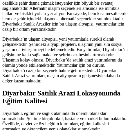
özellikle şehir dışına çıkmak isteyenler için büyük bir avantaj
sağlamaktadır. Alternatif ulaşım seçenekleri arasında ise minibüs
hatları ve bisiklet yolları yer alıyor. Bu sayede, hem kısa mesafelerde
hem de şehir içindeki ulaşımda alternatif seçenekler sunulmaktadır.
Diyarbakır Satılık Araziler için bu ulaşım altyapısı, yatırımcılar için
cazip bir ortam yaratmaktadır.
Diyarbakır’ın ulaşım altyapısı, yeni yatırımlarla sürekli olarak
gelişmektedir. Şehirdeki altyapı projeleri, ulaşımın yanı sıra sosyal
yaşamı da iyileştirmeyi hedeflemektedir. Bu yatırımlar, Diyarbakır’ın
gelişimine katkı sağlamakta ve şehrin cazibesini artırmaktadır.
Ulaşımın kolay olması, Diyarbakır’da satılık arazi yatırımlarını da
olumlu yönde etkilemektedir. Yatırımcılar için bu durum,
Diyarbakır’ı cazip bir seçenek haline getirmektedir. Diyarbakır
Satılık Arazi yatırımları, ulaşım altyapısının gelişmesiyle daha da
değer kazanmaktadır.
Diyarbakır Satılık Arazi Lokasyonunda
Eğitim Kalitesi
Diyarbakır, eğitim ve sağlık alanında da önemli olanaklar
sunmaktadır. Şehirde birçok okul, hastane ve market bulunmaktadır.
Özellikle, devlet ve özel eğitim kurumları, eğitim kalitesini
artırmakta ve öğrencilere geniş olanaklar sunmaktadır.