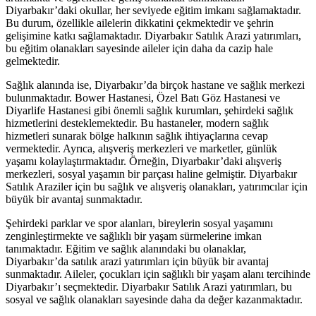
Diyarbakır’daki okullar, her seviyede eğitim imkanı sağlamaktadır.
Bu durum, özellikle ailelerin dikkatini çekmektedir ve şehrin
gelişimine katkı sağlamaktadır. Diyarbakır Satılık Arazi yatırımları,
bu eğitim olanakları sayesinde aileler için daha da cazip hale
gelmektedir.
Sağlık alanında ise, Diyarbakır’da birçok hastane ve sağlık merkezi
bulunmaktadır. Bower Hastanesi, Özel Batı Göz Hastanesi ve
Diyarlife Hastanesi gibi önemli sağlık kurumları, şehirdeki sağlık
hizmetlerini desteklemektedir. Bu hastaneler, modern sağlık
hizmetleri sunarak bölge halkının sağlık ihtiyaçlarına cevap
vermektedir. Ayrıca, alışveriş merkezleri ve marketler, günlük
yaşamı kolaylaştırmaktadır. Örneğin, Diyarbakır’daki alışveriş
merkezleri, sosyal yaşamın bir parçası haline gelmiştir. Diyarbakır
Satılık Araziler için bu sağlık ve alışveriş olanakları, yatırımcılar için
büyük bir avantaj sunmaktadır.
Şehirdeki parklar ve spor alanları, bireylerin sosyal yaşamını
zenginleştirmekte ve sağlıklı bir yaşam sürmelerine imkan
tanımaktadır. Eğitim ve sağlık alanındaki bu olanaklar,
Diyarbakır’da satılık arazi yatırımları için büyük bir avantaj
sunmaktadır. Aileler, çocukları için sağlıklı bir yaşam alanı tercihinde
Diyarbakır’ı seçmektedir. Diyarbakır Satılık Arazi yatırımları, bu
sosyal ve sağlık olanakları sayesinde daha da değer kazanmaktadır.