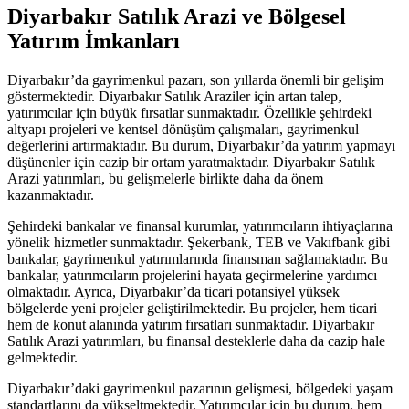
Diyarbakır Satılık Arazi ve Bölgesel
Yatırım İmkanları
Diyarbakır’da gayrimenkul pazarı, son yıllarda önemli bir gelişim
göstermektedir. Diyarbakır Satılık Araziler için artan talep,
yatırımcılar için büyük fırsatlar sunmaktadır. Özellikle şehirdeki
altyapı projeleri ve kentsel dönüşüm çalışmaları, gayrimenkul
değerlerini artırmaktadır. Bu durum, Diyarbakır’da yatırım yapmayı
düşünenler için cazip bir ortam yaratmaktadır. Diyarbakır Satılık
Arazi yatırımları, bu gelişmelerle birlikte daha da önem
kazanmaktadır.
Şehirdeki bankalar ve finansal kurumlar, yatırımcıların ihtiyaçlarına
yönelik hizmetler sunmaktadır. Şekerbank, TEB ve Vakıfbank gibi
bankalar, gayrimenkul yatırımlarında finansman sağlamaktadır. Bu
bankalar, yatırımcıların projelerini hayata geçirmelerine yardımcı
olmaktadır. Ayrıca, Diyarbakır’da ticari potansiyel yüksek
bölgelerde yeni projeler geliştirilmektedir. Bu projeler, hem ticari
hem de konut alanında yatırım fırsatları sunmaktadır. Diyarbakır
Satılık Arazi yatırımları, bu finansal desteklerle daha da cazip hale
gelmektedir.
Diyarbakır’daki gayrimenkul pazarının gelişmesi, bölgedeki yaşam
standartlarını da yükseltmektedir. Yatırımcılar için bu durum, hem