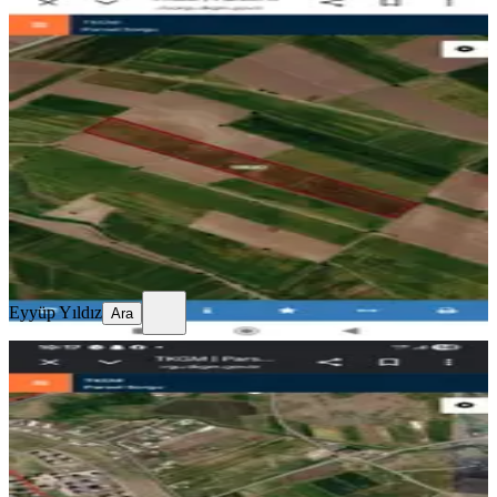
%
8
Diyarbakır Yenişehir Hantepe(tılham)
Köyü Yatırımlık Arsa
Diyarbakır, Yenişehir
45501 m²
·
Elektrik Hattı, Su Hattı
+1
·
505/m²
·
16.06.2026
23.000.000 ₺
25.000.000 ₺
Eyyüp Yıldız
Ara
Eyyüp Yıldız
Ara
TAKASLI
İmara Sıfır Arsa
Diyarbakır, Bağlar
3520 m²
·
4.744/m²
·
15.06.2026
16.700.000 ₺