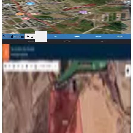
Yusuf aşkın
Ara
Yusuf aşkın
Ara
Kayapınar Cücükte Çevre Yoluna 1
Km De Satılık Metre İşi
Diyarbakır, Kayapınar
220 m²
·
6.886/m²
·
08.06.2026
1.515.000 ₺
GÜNEŞ EMLAK ARSA OFİSİ
Muhammed Enes Babacan
Ara