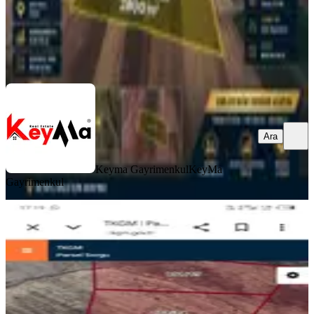
Keyma Gayrimenkul
KeyMa Gayrimenkul
Ara
Ara
Keyma Gayrimenkul
KeyMa
Gayrimenkul
Oğlaklıya Yakın Karahanda İmara 14
Metre Uzaklıkta Bulunan 710
Metrekarelik Arsamız Satılıktır
Diyarbakır, Bağlar
710 m²
·
2.676/m²
·
30.06.2026