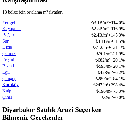
Karşılaştırması
13 bölge için ortalama m² fiyatları
Yenişehir
₺
3.1B/m²
+
114.0
%
Kayapınar
₺
2.8B/m²
+
116.9
%
Bağlar
₺
2.4B/m²
+
145.3
%
Sur
₺
1.1B/m²
+
1.5
%
Dicle
₺
712/m²
+
121.1
%
Çermik
₺
701/m²
-21.9
%
Ergani
₺
682/m²
+
20.1
%
Bismil
₺
593/m²
-20.1
%
Eğil
₺
428/m²
+
6.2
%
Çüngüş
₺
289/m²
+
84.1
%
Kocaköy
₺
247/m²
+
298.4
%
Kulp
₺
196/m²
-73.3
%
Çınar
₺
2/m²
+
0.0
%
Diyarbakır Satılık Arazi Seçerken
Bilmeniz Gerekenler