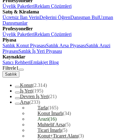
Profesyoneller
Üyelik Paketleri
Reklam Çözümleri
Satış & Kiralama
Ücretsiz İlan Verin
Değerini Öğren
Danışman Bul
Uzman
Danışmanlar
Profesyoneller
Üyelik Paketleri
Reklam Çözümleri
Piyasa
Satılık Konut Piyasası
Satılık Arsa Piyasası
Satılık Arazi
Piyasası
Satılık İş Yeri Piyasası
Kaynaklar
Satıcı Rehberi
Emlakjet Blog
Filtrele
1
Satılık
Konut
(2.314)
İş Yeri
(195)
Devren İş Yeri
(21)
Arsa
(233)
Tarla
(165)
Konut İmarlı
(34)
Arazi
(16)
Muhtelif Arsa
(5)
Ticari İmarlı
(5)
Konut+Ticaret Alanı
(3)