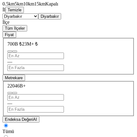
0.5km
5km
10km
15km
Kapalı
İl
Temizle
Diyarbakır
İlçe
Tüm İlçeler
Fiyat
700B ₺
23M+ ₺
—
Metrekare
220
46B+
—
Endeksa Değeri
AI
Tümü