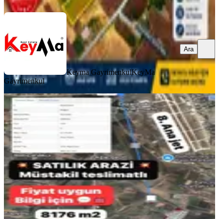
Ara
Keyma Gayrimenkul
KeyMa
Gayrimenkul
%
2
New Gayrimenkul' Den Sarıdallı 'da
Satılık Tek Tapulu Arsa
Diyarbakır, Bağlar
8176 m²
·
783/m²
·
03.06.2026
6.400.000 ₺
6.500.000 ₺
NEW GAYRİMENKUL
Büşra Demirkaya
Ara