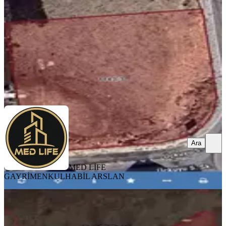
280 m²
·
12.750/m²
·
07.04.2026
3.570.000 ₺
MED LİFE GAYRİMENKUL
HABİL ARSLAN
Ara
Ara
MED LİFE
GAYRİMENKUL
HABİL ARSLAN
Projeler Bölgesinde Satılık Arsa
Diyarbakır, Kayapınar