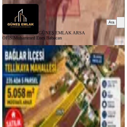
Ara
GÜNEŞ EMLAK ARSA
OFİSİ
Muhammed Enes Babacan
%
3
Acil Satılık | Tellikaya'da
Kaçırılmayacak Yatırım Fırsatı!
Diyarbakır, Bağlar
5058 m²
·
1.829/m²
·
03.06.2026
9.250.000 ₺
9.500.000 ₺
Keyma Gayrimenkul
KeyMa Gayrimenkul
Ara