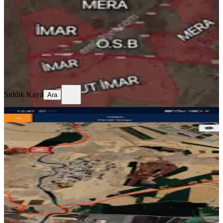
25000 m²
·
31/m²
·
25.03.2026
780.000 ₺
Sıddık Kaya
Ara
Sıddık Kaya
Ara
Hızlı 21 Gayrimenkul Den Cankatran
Da Acil Satılık Kupon Arsa
Diyarbakır, Kayapınar
280 m²
·
3.393/m²
·
08.12.2025
950.000 ₺
HIZLI 21 EMLAK
MECNUN FİDANTEN