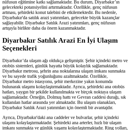
nüfusun eğitimine katkı sağlamaktadır. Bu durum, Diyarbakır’ın
gelecekteki potansiyelini artırmaktadır. Özellikle, genç nüfusun
artması, şehirdeki konut talebini de etkilemektedir. Bu nedenle,
Diyarbakır'da satılık arazi yatırımları, gelecekte büyük kazançlar
sağlayabilir. Diyarbakır Satılık Arazi yatırımları, genç nüfusun
artışıyla birlikte daha da önem kazanmaktadır.
Diyarbakır Satılık Arazi En İyi Ulaşım
Seçenekleri
Diyarbakır’da ulaşım ağı oldukça gelişmiştir. Şehir içindeki metro ve
otobüs sistemleri, günlük hayatta büyük kolaylık sağlamaktadır.
Diyarbakır metrosu, şehrin ana noktalarına ulaşım imkanı sunmakta
ve bu sayede trafik yoğunluğunu azaltmaktadır. Özellikle,
Diyarbakır metro istasyonu, şehir merkezine yakın konumda
bulunarak ulaşımı kolaylaştırmaktadır. Ayrıca, şehirdeki ana otobüs
hatları, yaygın bir şekilde kullanılmakta ve birçok noktaya ulaşım
sağlamaktadır. Örneğin, Dolmuş hattı ve Gevran caddesi durağı, sık
kullanılan hatlar arasında yer almaktadır. Bu ulaşım olanakları,
Diyarbakır Satılık Arazi yatırımları için önemli bir avantajdır.
Ayrıca, Diyarbakır'daki ana caddeler ve bulvarlar, şehir içindeki
ulaşımı kolaylaştırmaktadır. Şehirdeki ana arterler, hızlı bir ulaşım
imkanı sunmakta ve günlük yaşamı kolaylaştırmaktadır. Ring yolları,