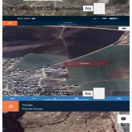
NEW GAYRİMENKUL
Büşra Demirkaya
Ara
YOLA YAKIN
Bağıvarda Tam Yatırımlık Arazi
Diyarbakır, Sur
1588 m²
·
3.778/m²
·
20.05.2026
6.000.000 ₺
CANENSAR GAYRİMENKUL
İdris Can
Ara
CANENSAR GAYRİMENKUL
İdris Can
Ara
Med Life Gayrimenkul'dan Üçkuyu
İmarlı Yatırımlık Fırsat Arazi
Diyarbakır, Yenişehir