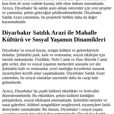
kısa hem de uzun vadede kazanç elde etme imkanı sunmaktadır.
Ayrıca, Diyarbakır’da satılık arazi almak isteyenler için yeni projeler
ve yatırımlar, şehrin geleceğini şekillendirmektedir. Diyarbakır
Satılık Arazi yatırımları, bu projelerle birlikte daha da değer
kazanmaktadır.
Diyarbakır Satılık Arazi ile Mahalle
Kültürü ve Sosyal Yaşamın Dinamikleri
Diyarbakır’ın sosyal hayatı, zengin kültürü ve gelenekleriyle
doludur. Şehirdeki park, kafe ve restoranlar, sosyal etkileşim için
önemli mekanlardır. Özellikle, Nebi Camii ve Hacı Büzrük Camii
gibi yerler, dini ve sosyal yaşamın merkezleri arasında yer alır.
Şehirdeki kafe ve restoranlar, yerel mutfağın lezzetlerini sunarak
ziyaretçilere keyifli anlar yaşatmaktadır. Diyarbakır Satılık Arazi
yatırımları, bu sosyal olanaklar sayesinde daha da cazip hale
gelmektedir.
Ayrıca, Diyarbakır’da çeşitli kültürel etkinlikler ve festivaller
düzenlenmektedir. Bu etkinlikler, şehrin kültürel kimliğini
pekiştirirken, sosyal etkileşimi artırmaktadır. Şehirdeki müzeler ve
sanat galerileri, kültürel zenginlikleri sergileyerek ziyaretçilere farklı
deneyimler sunmaktadır. Bu durum, Diyarbakır’ı sosyal yaşam
açısından zengin bir şehir haline getirmektedir. Diyarbakır Satılık