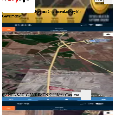
Keyma Gayrimenkul
KeyMa
Gayrimenkul
YENİ
Cumaya Kadar Acil Satılık
Diyarbakır, Bağlar
2205 m²
·
Parselli, Yolu Açılmış
·
950/m²
·
06.08.2026
2.095.000 ₺
CANENSAR GAYRİMENKUL
İdris Can
Ara
CANENSAR GAYRİMENKUL
İdris Can
Ara
YOLA YAKIN
Çevre Yoluna Sıfır Arazi