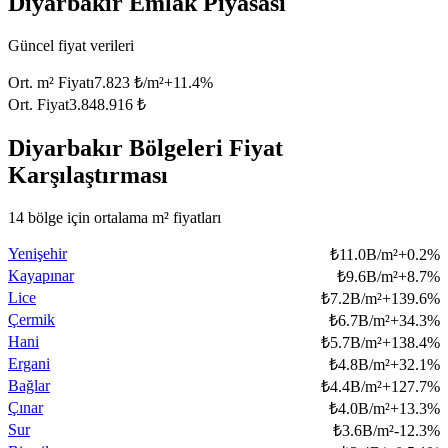
Diyarbakır Emlak Piyasası
Güncel fiyat verileri
Ort. m² Fiyatı
7.823 ₺/m²
+
11.4
%
Ort. Fiyat
3.848.916 ₺
Diyarbakır Bölgeleri Fiyat
Karşılaştırması
14 bölge için ortalama m² fiyatları
Yenişehir
₺
11.0B/m²
+
0.2
%
Kayapınar
₺
9.6B/m²
+
8.7
%
Lice
₺
7.2B/m²
+
139.6
%
Çermik
₺
6.7B/m²
+
34.3
%
Hani
₺
5.7B/m²
+
138.4
%
Ergani
₺
4.8B/m²
+
32.1
%
Bağlar
₺
4.4B/m²
+
127.7
%
Çınar
₺
4.0B/m²
+
13.3
%
Sur
₺
3.6B/m²
-12.3
%