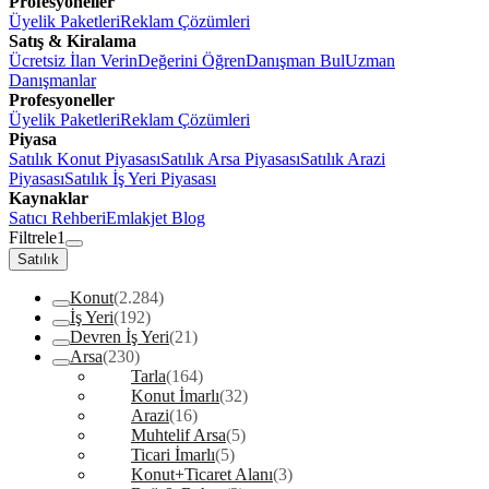
Profesyoneller
Üyelik Paketleri
Reklam Çözümleri
Satış & Kiralama
Ücretsiz İlan Verin
Değerini Öğren
Danışman Bul
Uzman
Danışmanlar
Profesyoneller
Üyelik Paketleri
Reklam Çözümleri
Piyasa
Satılık Konut Piyasası
Satılık Arsa Piyasası
Satılık Arazi
Piyasası
Satılık İş Yeri Piyasası
Kaynaklar
Satıcı Rehberi
Emlakjet Blog
Filtrele
1
Satılık
Konut
(2.284)
İş Yeri
(192)
Devren İş Yeri
(21)
Arsa
(230)
Tarla
(164)
Konut İmarlı
(32)
Arazi
(16)
Muhtelif Arsa
(5)
Ticari İmarlı
(5)
Konut+Ticaret Alanı
(3)