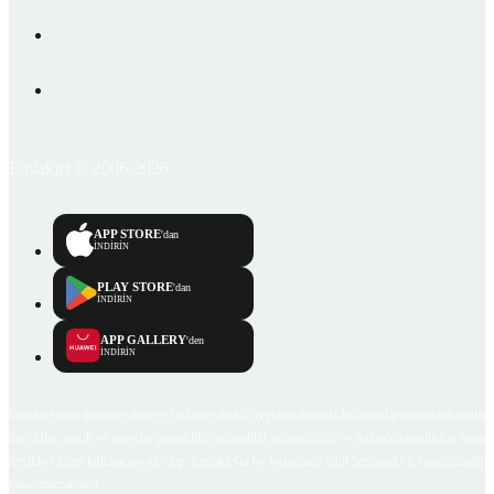
Emlakjet © 2006-2026
APP STORE
'dan
İNDİRİN
PLAY STORE
'dan
İNDİRİN
APP GALLERY
'den
İNDİRİN
Emlakjet.com internet sitesi ve Emlakjet mobil uygulamalarında kullanıcılar tarafından sağlana
ilan, bilgi, içerik ve görselin gerçekliği, orijinalliği, güvenilirliği ve doğruluğuna ilişkin soru
içerikleri giren kullanıcıya ait olup, Emlakjet'in bu hususlarla ilgili herhangi bir sorumluluğu
bulunmamaktadır.