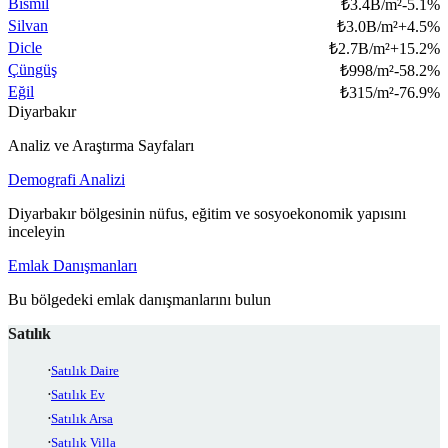
Bismil
₺
3.4B/m²
-5.1
%
Silvan
₺
3.0B/m²
+
4.5
%
Dicle
₺
2.7B/m²
+
15.2
%
Çüngüş
₺
998/m²
-58.2
%
Eğil
₺
315/m²
-76.9
%
Diyarbakır
Analiz ve Araştırma Sayfaları
Demografi Analizi
Diyarbakır bölgesinin nüfus, eğitim ve sosyoekonomik yapısını
inceleyin
Emlak Danışmanları
Bu bölgedeki emlak danışmanlarını bulun
Satılık
Satılık Daire
Satılık Ev
Satılık Arsa
Satılık Villa