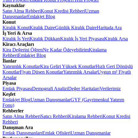
Kaynaklar
Satın Alma Rehberi
Konut Kredisi Rehberi
Uzman
Danışmanlar
Emlakjet Blog
Konut
Kiralık Konut
Kiralık Daire
Günlük Kiralık Daire
Haritada Ara
İş Yeri & Arsa
Kiralık İş Yeri
Kiralık Dükkan
Kiralık İş Yeri Piyasası
Kiralık Arsa
Kiracı Araçları
Kira Değerini Öğren
Ne Kadar Ödeyebilirim
Kiralama
Rehberi
Emlakjet Blog
İlanlar
Yatırımlık Konutlar
Kira Geliri Yüksek Konutlar
Hızlı Geri Dönüşlü
Konutlar
Fiyatı Düşen Konutlar
Yatırımlık Arsalar
Uygun m² Fiyatlı
Arsalar
Piyasa
Emlak Piyasası
Demografi Analizi
Değer Haritaları
Verilerimiz
Keşfet
Emlakjet Blog
Uzman Danışmanlar
GYF (Gayrimenkul Yatırım
Fonu)
Rehberler
Satın Alma Rehberi
Satıcı Rehberi
Kiralama Rehberi
Konut Kredisi
Rehberi
Danışman Ara
Emlak Danışmanları
Emlak Ofisleri
Uzman Danışmanlar