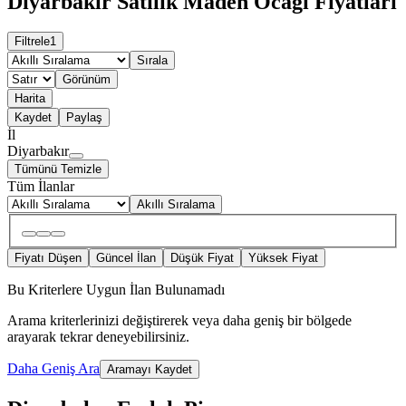
Diyarbakır Satılık Maden Ocağı Fiyatları
Filtrele
1
Sırala
Görünüm
Harita
Kaydet
Paylaş
İl
Diyarbakır
Tümünü Temizle
Tüm İlanlar
Akıllı Sıralama
Fiyatı Düşen
Güncel İlan
Düşük Fiyat
Yüksek Fiyat
Bu Kriterlere Uygun İlan Bulunamadı
Arama kriterlerinizi değiştirerek veya daha geniş bir bölgede
arayarak tekrar deneyebilirsiniz.
Daha Geniş Ara
Aramayı Kaydet