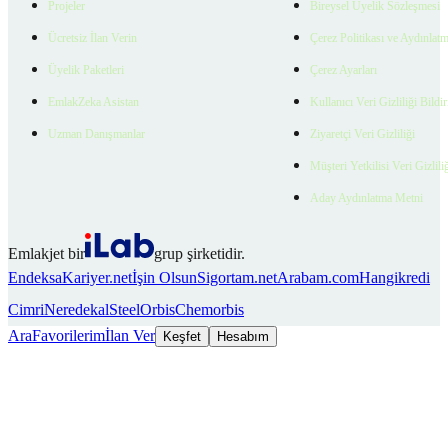
Projeler
Bireysel Üyelik Sözleşmesi
Ücretsiz İlan Verin
Çerez Politikası ve Aydınlat
Üyelik Paketleri
Çerez Ayarları
EmlakZeka Asistan
Kullanıcı Veri Gizliliği Bildi
Uzman Danışmanlar
Ziyaretçi Veri Gizliliği
Müşteri Yetkilisi Veri Gizlili
Aday Aydınlatma Metni
Emlakjet bir
grup şirketidir.
Endeksa
Kariyer.net
İşin Olsun
Sigortam.net
Arabam.com
Hangikredi
Cimri
Neredekal
SteelOrbis
Chemorbis
Ara
Favorilerim
İlan Ver
Keşfet
Hesabım