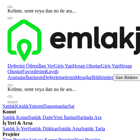
Kelime, semt veya ilan no ile ara...
Değerini Öğren
İlan Ver
Giriş Yap
Hesap Oluştur
Giriş Yap
Hesap
Oluştur
Favorilerim
Kayıtlı
Aramalar
İlanlarım
Değerlemelerim
Mesajlar
Bildirimler
Geri Bildirim
Kelime, semt veya ilan no ile ara...
Satılık
Kiralık
Yatırım
Danışmanlar
Sat
Konut
Satılık Konut
Satılık Daire
Yeni İlanlar
Haritada Ara
İş Yeri & Arsa
Satılık İş Yeri
Satılık Dükkan
Satılık Arsa
Satılık Tarla
Projeler
Tüm Projeler
Ankara Konut Projeleri
Yeni Projeler