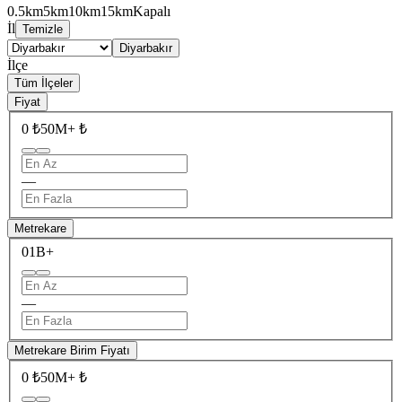
0.5km
5km
10km
15km
Kapalı
İl
Temizle
Diyarbakır
İlçe
Tüm İlçeler
Fiyat
0 ₺
50M+ ₺
—
Metrekare
0
1B+
—
Metrekare Birim Fiyatı
0 ₺
50M+ ₺