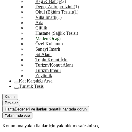
Bağ & Bahçe
(2)
Depo, Antrepo İzinli
(1)
Okul (Eğitim Tesisi)
(1)
Villa İmarlı
(1)
Ada
Çiftlik
Hastane (Sağlık Tesisi)
Maden Ocağı
Özel Kullanım
Sanayi İmarlı
Sit Alanı
Toplu Konut İçin
Turizm/Konut Alanı
Turizm İmarlı
Zeytinlik
Kat Karşılığı Arsa
Turistik Tesis
Kiralık
Projeler
Harita
Değerleri ve ilanları tematik haritada görün
Yakınımda Ara
Konumuna yakın ilanlar için yakınlık mesafesini seç.