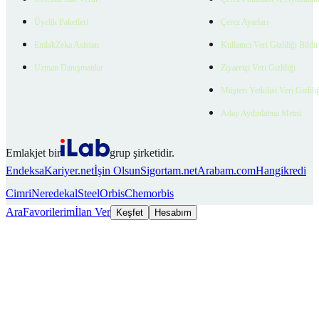
Üyelik Paketleri
Çerez Ayarları
EmlakZeka Asistan
Kullanıcı Veri Gizliliği Bildi
Uzman Danışmanlar
Ziyaretçi Veri Gizliliği
Müşteri Yetkilisi Veri Gizlili
Aday Aydınlatma Metni
Emlakjet bir
grup şirketidir.
Endeksa
Kariyer.net
İşin Olsun
Sigortam.net
Arabam.com
Hangikredi
Cimri
Neredekal
SteelOrbis
Chemorbis
Ara
Favorilerim
İlan Ver
Keşfet
Hesabım