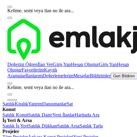
Kelime, semt veya ilan no ile ara...
Değerini Öğren
İlan Ver
Giriş Yap
Hesap Oluştur
Giriş Yap
Hesap
Oluştur
Favorilerim
Kayıtlı
Aramalar
İlanlarım
Değerlemelerim
Mesajlar
Bildirimler
Geri Bildirim
Kelime, semt veya ilan no ile ara...
Satılık
Kiralık
Yatırım
Danışmanlar
Sat
Konut
Satılık Konut
Satılık Daire
Yeni İlanlar
Haritada Ara
İş Yeri & Arsa
Satılık İş Yeri
Satılık Dükkan
Satılık Arsa
Satılık Tarla
Projeler
Tüm Projeler
Ankara Konut Projeleri
Yeni Projeler