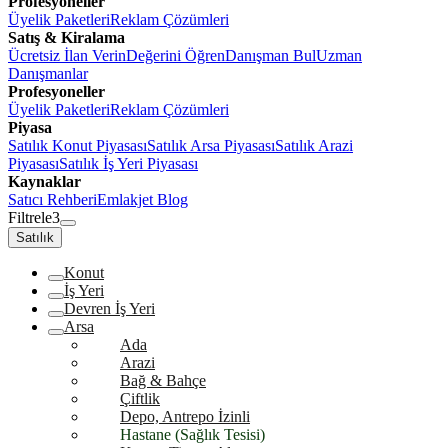
Profesyoneller
Üyelik Paketleri
Reklam Çözümleri
Satış & Kiralama
Ücretsiz İlan Verin
Değerini Öğren
Danışman Bul
Uzman
Danışmanlar
Profesyoneller
Üyelik Paketleri
Reklam Çözümleri
Piyasa
Satılık Konut Piyasası
Satılık Arsa Piyasası
Satılık Arazi
Piyasası
Satılık İş Yeri Piyasası
Kaynaklar
Satıcı Rehberi
Emlakjet Blog
Filtrele
3
Satılık
Konut
İş Yeri
Devren İş Yeri
Arsa
Ada
Arazi
Bağ & Bahçe
Çiftlik
Depo, Antrepo İzinli
Hastane (Sağlık Tesisi)