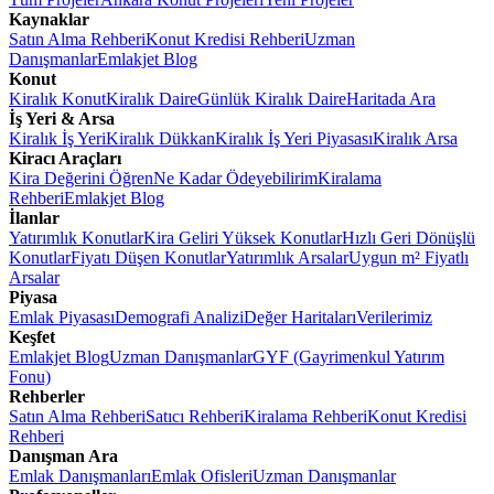
Kaynaklar
Satın Alma Rehberi
Konut Kredisi Rehberi
Uzman
Danışmanlar
Emlakjet Blog
Konut
Kiralık Konut
Kiralık Daire
Günlük Kiralık Daire
Haritada Ara
İş Yeri & Arsa
Kiralık İş Yeri
Kiralık Dükkan
Kiralık İş Yeri Piyasası
Kiralık Arsa
Kiracı Araçları
Kira Değerini Öğren
Ne Kadar Ödeyebilirim
Kiralama
Rehberi
Emlakjet Blog
İlanlar
Yatırımlık Konutlar
Kira Geliri Yüksek Konutlar
Hızlı Geri Dönüşlü
Konutlar
Fiyatı Düşen Konutlar
Yatırımlık Arsalar
Uygun m² Fiyatlı
Arsalar
Piyasa
Emlak Piyasası
Demografi Analizi
Değer Haritaları
Verilerimiz
Keşfet
Emlakjet Blog
Uzman Danışmanlar
GYF (Gayrimenkul Yatırım
Fonu)
Rehberler
Satın Alma Rehberi
Satıcı Rehberi
Kiralama Rehberi
Konut Kredisi
Rehberi
Danışman Ara
Emlak Danışmanları
Emlak Ofisleri
Uzman Danışmanlar