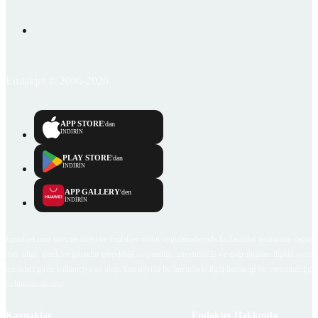
Emlakjet © 2006-2026
APP STORE
'dan
İNDİRİN
PLAY STORE
'dan
İNDİRİN
APP GALLERY
'den
İNDİRİN
Emlakjet.com internet sitesi ve Emlakjet mobil uygulamalarında kullanıcılar tarafından sağlana
ilan, bilgi, içerik ve görselin gerçekliği, orijinalliği, güvenilirliği ve doğruluğuna ilişkin soru
içerikleri giren kullanıcıya ait olup, Emlakjet'in bu hususlarla ilgili herhangi bir sorumluluğu
bulunmamaktadır.
Kaynaklar
Emlakjet Hakkında