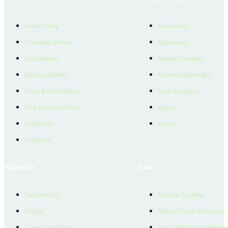
Emlakjet Blog
Hakkımızda
Satın Alma Rehberi
Ödüllerimiz
Satıcı Rehberi
Reklam Çözümleri
Kiralama Rehberi
Kurumsal Materyaller
Konut Kredisi Rehberi
İnsan Kaynakları
Ne Kadar Ödeyebilirim
İletişim
Emlak Değeri
Yardım
Verilerimiz
Hizmetler
Yasal
Danışman Bul
Kullanım Koşulları
Projeler
Bireysel Üyelik Sözleşmesi
Ücretsiz İlan Verin
Çerez Politikası ve Aydınlat