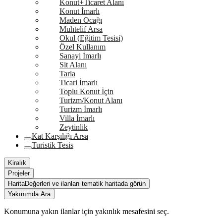
Konut+Ticaret Alanı
Konut İmarlı
Maden Ocağı
Muhtelif Arsa
Okul (Eğitim Tesisi)
Özel Kullanım
Sanayi İmarlı
Sit Alanı
Tarla
Ticari İmarlı
Toplu Konut İçin
Turizm/Konut Alanı
Turizm İmarlı
Villa İmarlı
Zeytinlik
Kat Karşılığı Arsa
Turistik Tesis
Kiralık
Projeler
Harita
Değerleri ve ilanları tematik haritada görün
Yakınımda Ara
Konumuna yakın ilanlar için yakınlık mesafesini seç.