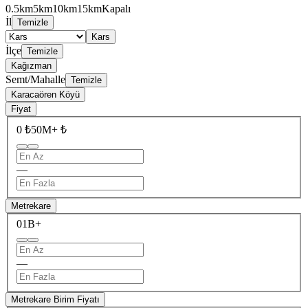
0.5km
5km
10km
15km
Kapalı
İl
Temizle
Kars
İlçe
Temizle
Kağızman
Semt/Mahalle
Temizle
Karacaören Köyü
Fiyat
0 ₺
50M+ ₺
—
Metrekare
0
1B+
—
Metrekare Birim Fiyatı