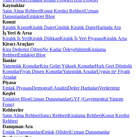
Kaynaklar
Satın Alma Rehberi
Konut Kredisi Rehberi
Uzman
Danışmanlar
Emlakjet Blog
Konut
Kiralık Konut
Kiralık Daire
Günlük Kiralık Daire
Haritada Ara
İş Yeri & Arsa
Kiralık İş Yeri
Kiralık Dükkan
Kiralık İş Yeri Piyasası
Kiralık Arsa
Kiracı Araçları
Kira Değerini Öğren
Ne Kadar Ödeyebilirim
Kiralama
Rehberi
Emlakjet Blog
İlanlar
Yatırımlık Konutlar
Kira Geliri Yüksek Konutlar
Hızlı Geri Dönüşlü
Konutlar
Fiyatı Düşen Konutlar
Yatırımlık Arsalar
Uygun m² Fiyatlı
Arsalar
Piyasa
Emlak Piyasası
Demografi Analizi
Değer Haritaları
Verilerimiz
Keşfet
Emlakjet Blog
Uzman Danışmanlar
GYF (Gayrimenkul Yatırım
Fonu)
Rehberler
Satın Alma Rehberi
Satıcı Rehberi
Kiralama Rehberi
Konut Kredisi
Rehberi
Danışman Ara
Emlak Danışmanları
Emlak Ofisleri
Uzman Danışmanlar