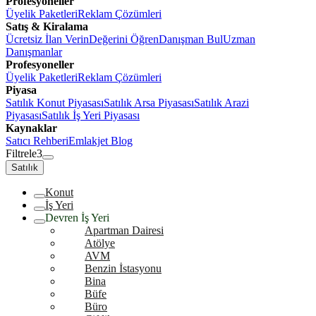
Profesyoneller
Üyelik Paketleri
Reklam Çözümleri
Satış & Kiralama
Ücretsiz İlan Verin
Değerini Öğren
Danışman Bul
Uzman
Danışmanlar
Profesyoneller
Üyelik Paketleri
Reklam Çözümleri
Piyasa
Satılık Konut Piyasası
Satılık Arsa Piyasası
Satılık Arazi
Piyasası
Satılık İş Yeri Piyasası
Kaynaklar
Satıcı Rehberi
Emlakjet Blog
Filtrele
3
Satılık
Konut
İş Yeri
Devren İş Yeri
Apartman Dairesi
Atölye
AVM
Benzin İstasyonu
Bina
Büfe
Büro