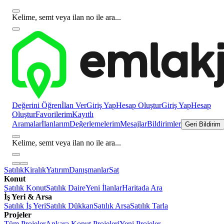
Kelime, semt veya ilan no ile ara...
Değerini Öğren
İlan Ver
Giriş Yap
Hesap Oluştur
Giriş Yap
Hesap
Oluştur
Favorilerim
Kayıtlı
Aramalar
İlanlarım
Değerlemelerim
Mesajlar
Bildirimler
Geri Bildirim
Kelime, semt veya ilan no ile ara...
Satılık
Kiralık
Yatırım
Danışmanlar
Sat
Konut
Satılık Konut
Satılık Daire
Yeni İlanlar
Haritada Ara
İş Yeri & Arsa
Satılık İş Yeri
Satılık Dükkan
Satılık Arsa
Satılık Tarla
Projeler
Tüm Projeler
Ankara Konut Projeleri
Yeni Projeler