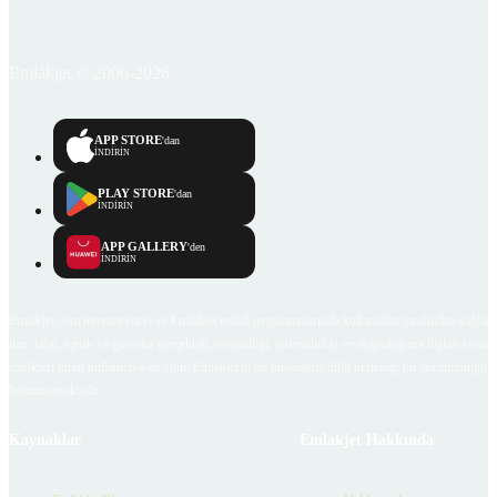
Emlakjet © 2006-2026
APP STORE
'dan
İNDİRİN
PLAY STORE
'dan
İNDİRİN
APP GALLERY
'den
İNDİRİN
Emlakjet.com internet sitesi ve Emlakjet mobil uygulamalarında kullanıcılar tarafından sağlana
ilan, bilgi, içerik ve görselin gerçekliği, orijinalliği, güvenilirliği ve doğruluğuna ilişkin soru
içerikleri giren kullanıcıya ait olup, Emlakjet'in bu hususlarla ilgili herhangi bir sorumluluğu
bulunmamaktadır.
Kaynaklar
Emlakjet Hakkında