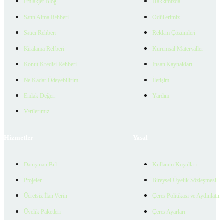
Emlakjet Blog
Hakkımızda
Satın Alma Rehberi
Ödüllerimiz
Satıcı Rehberi
Reklam Çözümleri
Kiralama Rehberi
Kurumsal Materyaller
Konut Kredisi Rehberi
İnsan Kaynakları
Ne Kadar Ödeyebilirim
İletişim
Emlak Değeri
Yardım
Verilerimiz
Hizmetler
Yasal
Danışman Bul
Kullanım Koşulları
Projeler
Bireysel Üyelik Sözleşmesi
Ücretsiz İlan Verin
Çerez Politikası ve Aydınlat
Üyelik Paketleri
Çerez Ayarları