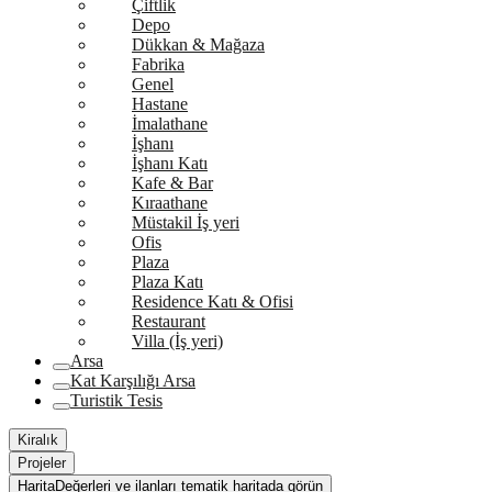
Çiftlik
Depo
Dükkan & Mağaza
Fabrika
Genel
Hastane
İmalathane
İşhanı
İşhanı Katı
Kafe & Bar
Kıraathane
Müstakil İş yeri
Ofis
Plaza
Plaza Katı
Residence Katı & Ofisi
Restaurant
Villa (İş yeri)
Arsa
Kat Karşılığı Arsa
Turistik Tesis
Kiralık
Projeler
Harita
Değerleri ve ilanları tematik haritada görün