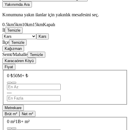
Yakınımda Ara
Konumuna yakın ilanlar için yakınlık mesafesini seç.
0.5km
5km
10km
15km
Kapalı
İl
Temizle
Kars
İlçe
Temizle
Kağızman
Semt/Mahalle
Temizle
Karacaören Köyü
Fiyat
0 ₺
50M+ ₺
—
Metrekare
Brüt m²
Net m²
0 m²
1B+ m²