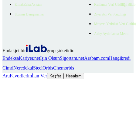
EmlakZeka Asistan
Kullanıcı Veri Gizliliği Bildi
Uzman Danışmanlar
Ziyaretçi Veri Gizliliği
Müşteri Yetkilisi Veri Gizlili
Aday Aydınlatma Metni
Emlakjet bir
grup şirketidir.
Endeksa
Kariyer.net
İşin Olsun
Sigortam.net
Arabam.com
Hangikredi
Cimri
Neredekal
SteelOrbis
Chemorbis
Ara
Favorilerim
İlan Ver
Keşfet
Hesabım