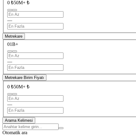
0 ₺
50M+ ₺
—
Metrekare
0
1B+
—
Metrekare Birim Fiyatı
0 ₺
50M+ ₺
—
Arama Kelimesi
Otomatik ara