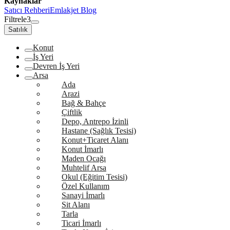
Kaynaklar
Satıcı Rehberi
Emlakjet Blog
Filtrele
3
Satılık
Konut
İş Yeri
Devren İş Yeri
Arsa
Ada
Arazi
Bağ & Bahçe
Çiftlik
Depo, Antrepo İzinli
Hastane (Sağlık Tesisi)
Konut+Ticaret Alanı
Konut İmarlı
Maden Ocağı
Muhtelif Arsa
Okul (Eğitim Tesisi)
Özel Kullanım
Sanayi İmarlı
Sit Alanı
Tarla
Ticari İmarlı