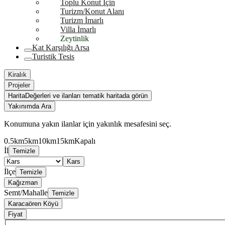
Toplu Konut İçin
Turizm/Konut Alanı
Turizm İmarlı
Villa İmarlı
Zeytinlik
Kat Karşılığı Arsa
Turistik Tesis
Kiralık
Projeler
Harita
Değerleri ve ilanları tematik haritada görün
Yakınımda Ara
Konumuna yakın ilanlar için yakınlık mesafesini seç.
0.5km
5km
10km
15km
Kapalı
İl
Temizle
Kars
İlçe
Temizle
Kağızman
Semt/Mahalle
Temizle
Karacaören Köyü
Fiyat