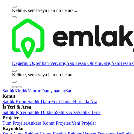
Kelime, semt veya ilan no ile ara...
Değerini Öğren
İlan Ver
Giriş Yap
Hesap Oluştur
Giriş Yap
Hesap O
Kelime, semt veya ilan no ile ara...
Satılık
Kiralık
Yatırım
Danışmanlar
Sat
Konut
Satılık Konut
Satılık Daire
Yeni İlanlar
Haritada Ara
İş Yeri & Arsa
Satılık İş Yeri
Satılık Dükkan
Satılık Arsa
Satılık Tarla
Projeler
Tüm Projeler
Ankara Konut Projeleri
Yeni Projeler
Kaynaklar
Satın Alma Rehberi
Konut Kredisi Rehberi
Uzman Danışmanlar
Emlakj