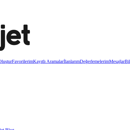
luştur
Favorilerim
Kayıtlı Aramalar
İlanlarım
Değerlemelerim
Mesajlar
Bi
et Blog