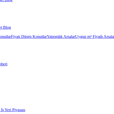
et Blog
onutlar
Fiyatı Düşen Konutlar
Yatırımlık Arsalar
Uygun m² Fiyatlı Arsala
hberi
k İş Yeri Piyasası