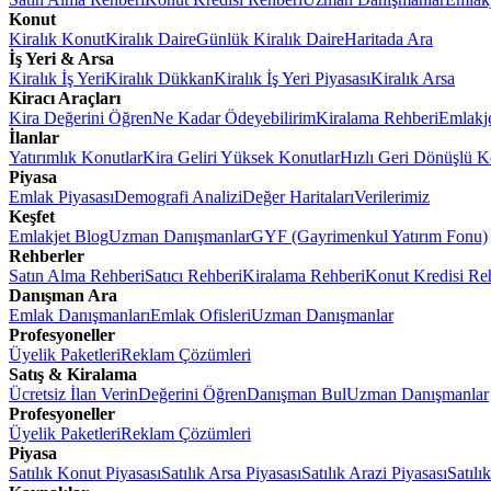
Konut
Kiralık Konut
Kiralık Daire
Günlük Kiralık Daire
Haritada Ara
İş Yeri & Arsa
Kiralık İş Yeri
Kiralık Dükkan
Kiralık İş Yeri Piyasası
Kiralık Arsa
Kiracı Araçları
Kira Değerini Öğren
Ne Kadar Ödeyebilirim
Kiralama Rehberi
Emlakj
İlanlar
Yatırımlık Konutlar
Kira Geliri Yüksek Konutlar
Hızlı Geri Dönüşlü K
Piyasa
Emlak Piyasası
Demografi Analizi
Değer Haritaları
Verilerimiz
Keşfet
Emlakjet Blog
Uzman Danışmanlar
GYF (Gayrimenkul Yatırım Fonu)
Rehberler
Satın Alma Rehberi
Satıcı Rehberi
Kiralama Rehberi
Konut Kredisi Re
Danışman Ara
Emlak Danışmanları
Emlak Ofisleri
Uzman Danışmanlar
Profesyoneller
Üyelik Paketleri
Reklam Çözümleri
Satış & Kiralama
Ücretsiz İlan Verin
Değerini Öğren
Danışman Bul
Uzman Danışmanlar
Profesyoneller
Üyelik Paketleri
Reklam Çözümleri
Piyasa
Satılık Konut Piyasası
Satılık Arsa Piyasası
Satılık Arazi Piyasası
Satılı