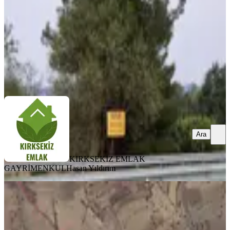
2.000.000 ₺
KIRKSEKİZ EMLAK GAYRİMENKUL
Hasan Yıldırım
Ara
Ara
KIRKSEKİZ EMLAK
GAYRİMENKUL
Hasan Yıldırım
%
17
Kale Adamharmanın'da Yola Yakın
6853m2 Tek Tapu Fırsat Tarla
Kale, Adamharmanı Mahallesi