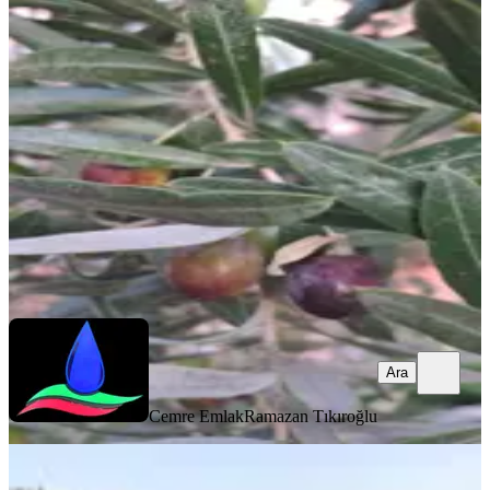
Denizli Kale İlçesinde Satılık Zeytinli
Kale, Çamlarca Mahallesi
11185 m²
·
206/m²
·
10.11.2025
2.300.000 ₺
Cemre Emlak
Ramazan Tıkıroğlu
Ara
Ara
Cemre Emlak
Ramazan Tıkıroğlu
%
10
Fark20'den Kale/özlüce'de 14,5