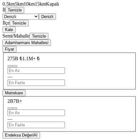
0.5km
5km
10km
15km
Kapalı
İl
Temizle
Denizli
İlçe
Temizle
Kale
Semt/Mahalle
Temizle
Adamharmanı Mahallesi
Fiyat
275B ₺
1.1M+ ₺
—
Metrekare
2B
7B+
—
Endeksa Değeri
AI