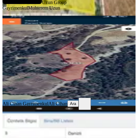
Uzun Group
Gayrimenkul
Muhterem Uzun
Uygun Yatırımlık Tarla Muğla -kale-
denizli
Kale, Esenkaya Mahallesi
16496 m²
·
136/m²
·
19.06.2026
2.250.000 ₺
Ali Cihan Gayrimenkul
Ali Cihan
Ara
Ali Cihan Gayrimenkul
Ali Cihan
Ara
Denizli Kale Uluçam 220 Ada3 Par
266m2 Konut İmarlı Arsa