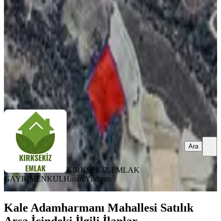
11342 m²
·
148/m²
·
11.04.2026
1.675.000 ₺
KIRKSEKİZ EMLAK GAYRİMENKUL
Hasan Yıldırım
Ara
Ara
KIRKSEKİZ EMLAK
GAYRİMENKUL
Hasan Yıldırım
Kale Adamharmanı Mahallesi Satılık
Arsa İçindeki İlgili İlanlar