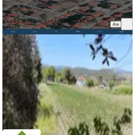
Ara
YS-LIFE (KÖLEMEN) GAYRİMENKUL
Seher
Ara
Kölemen
Muğla Menteşe Gazeller'de
Ticari/konut İmarlı Satılık Arsa...
Kale, Demirciler Mahallesi
795 m²
·
2.830/m²
·
23.05.2026
2.250.000 ₺
KIRKSEKİZ EMLAK GAYRİMENKUL
Hasan Yıldırım
Ara