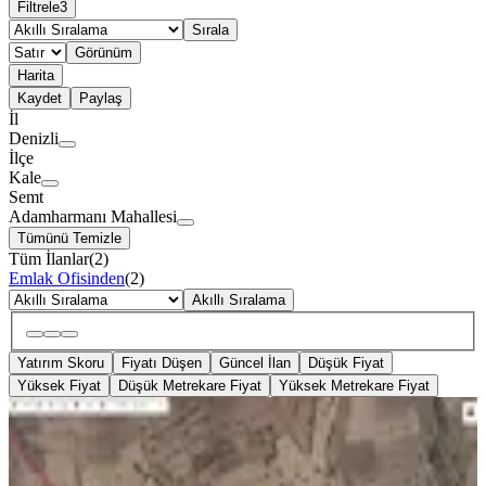
Filtrele
3
Sırala
Görünüm
Harita
Kaydet
Paylaş
İl
Denizli
İlçe
Kale
Semt
Adamharmanı Mahallesi
Tümünü Temizle
Tüm İlanlar
(
2
)
Emlak Ofisinden
(
2
)
Akıllı Sıralama
Yatırım Skoru
Fiyatı Düşen
Güncel İlan
Düşük Fiyat
Yüksek Fiyat
Düşük Metrekare Fiyat
Yüksek Metrekare Fiyat
YOLA YAKIN
%
31
Kale Adamharmanın'da Yola Yakın
1609m2 Tek Tapu Fırsat Tarla