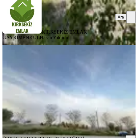
Ara
KIRKSEKİZ EMLAK
GAYRİMENKUL
Hasan Yıldırım
İncegiz Kale Asvaltı Üzerinde Yol
Cepheli Cevizlik
Kale, Çamlarca Mahallesi
9415 m²
·
903/m²
·
14.05.2026
8.500.000 ₺
ÖRKİ GAYRİMENKUL İNŞAAT
ÖRKİ GAYRİMENKUL
İNŞAAT
Ara