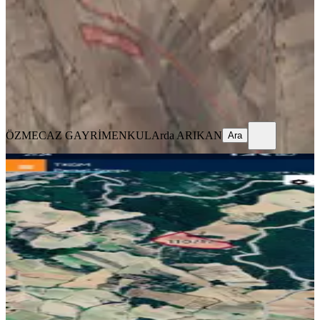
6853 m²
·
157/m²
·
10.03.2026
1.075.000 ₺
1.299.000 ₺
ÖZMECAZ GAYRİMENKUL
Arda ARIKAN
Ara
ÖZMECAZ GAYRİMENKUL
Arda ARIKAN
Ara
Denizli Kale Alanyurt Satılık Zeytinlik
Kale, Alanyurt Mahallesi
12783 m²
·
274/m²
·
07.08.2026
3.500.000 ₺
ATABEY GAYRİMENKUL
İsmail Yüksel
Ara