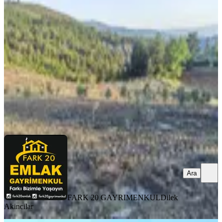
Dönüm Zeytinlik
Kale, Özlüce Mahallesi
14533 m²
·
186/m²
·
09.07.2025
2.700.000 ₺
3.000.000 ₺
FARK 20 GAYRIMENKUL
Dilek Akincilar
Ara
Ara
FARK 20 GAYRIMENKUL
Dilek
Akincilar