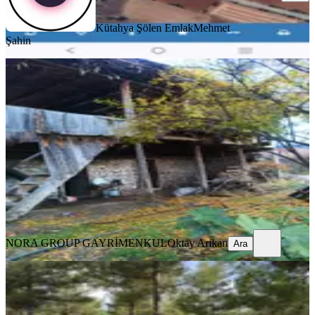
Kütahya Şölen Emlak
Mehmet
Şahin
%
23
Nora'dan Bahçeli Köy Evi Ve Arsası
Kale, Habipler Mahallesi
2514 m²
·
1.014/m²
·
15.12.2025
2.550.000 ₺
3.300.000 ₺
NORA GROUP GAYRİMENKUL
Oktay Arikan
Ara
NORA GROUP GAYRİMENKUL
Oktay Arikan
Ara
Ucuz Al İşlet Kazan Satılık Tarla 350
Bin Tl