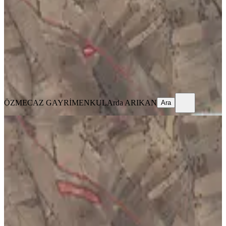
Kale, Adamharmanı Mahallesi
1609 m²
·
Yolu Açılmış
·
171/m²
·
10.03.2026
275.000 ₺
399.000 ₺
ÖZMECAZ GAYRİMENKUL
Arda ARIKAN
Ara
ÖZMECAZ GAYRİMENKUL
Arda ARIKAN
Ara
YOLU AÇIK
%
17
Kale Adamharmanın'da Yola Yakın
6853m2 Tek Tapu Fırsat Tarla
Kale, Adamharmanı Mahallesi
6853 m²
·
Yolu Açılmış
·
157/m²
·
10.03.2026
1.075.000 ₺
1.299.000 ₺
ÖZMECAZ GAYRİMENKUL
Arda ARIKAN