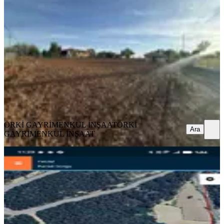
Kale, Belenköy Mahallesi
10550 m²
·
791/m²
·
12.05.2026
8.350.000 ₺
ÖRKİ GAYRİMENKUL İNŞAAT
ÖRKİ GAYRİMENKUL
İNŞAAT
Ara
ÖRKİ GAYRİMENKUL İNŞAAT
ÖRKİ
Ara
GAYRİMENKUL İNŞAAT
Denizli Kalede Satılık Tarla
Kale, Gülbağlık Mahallesi
76 m²
·
658/m²
·
16.05.2026
50.000 ₺