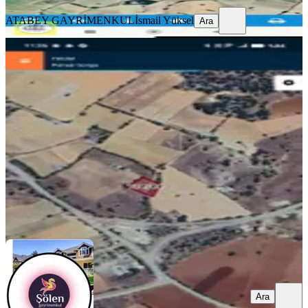
ATABEY GAYRİMENKUL
İsmail Yüksel
Ara
%
22
Denizli Kalede Satılık Tarla
Kale, Yeniköy Mahallesi
150 m²
·
467/m²
·
16.05.2026
70.000 ₺
90.000 ₺
Kütahya Şölen Emlak
Mehmet Şahin
Ara
Ara