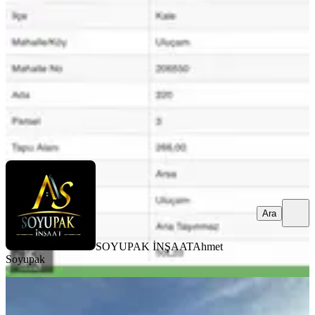
Kale, Uluçam Mahallesi
266 m²
·
6.391/m²
·
16.02.2026
1.700.000 ₺
SOYUPAK İNŞAAT
Ahmet Soyupak
Ara
Ara
SOYUPAK İNŞAAT
Ahmet
Soyupak
Kale Belenköy De Denize 1 Saat
Uzaklıkta 10523 M2