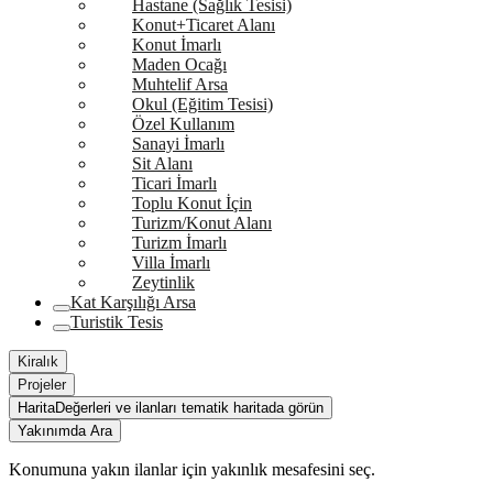
Hastane (Sağlık Tesisi)
Konut+Ticaret Alanı
Konut İmarlı
Maden Ocağı
Muhtelif Arsa
Okul (Eğitim Tesisi)
Özel Kullanım
Sanayi İmarlı
Sit Alanı
Ticari İmarlı
Toplu Konut İçin
Turizm/Konut Alanı
Turizm İmarlı
Villa İmarlı
Zeytinlik
Kat Karşılığı Arsa
Turistik Tesis
Kiralık
Projeler
Harita
Değerleri ve ilanları tematik haritada görün
Yakınımda Ara
Konumuna yakın ilanlar için yakınlık mesafesini seç.