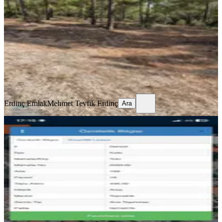
Kale, Cumhuriyet Mahallesi
2900 m²
·
121/m²
·
06.07.2026
350.000 ₺
Erdinç Emlak
Mehmet Tevfik Erdinç
Ara
Erdinç Emlak
Mehmet Tevfik Erdinç
Ara
Kale De Toki Yakını 446 M2 Satılık
Arsa 16 Apartlık
Kale, Toki Mahallesi
446 m²
·
4.249/m²
·
07.07.2026
1.895.000 ₺
YS-LIFE (KÖLEMEN) GAYRİMENKUL
Seher Kölemen