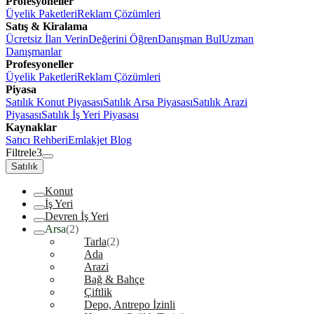
Profesyoneller
Üyelik Paketleri
Reklam Çözümleri
Satış & Kiralama
Ücretsiz İlan Verin
Değerini Öğren
Danışman Bul
Uzman
Danışmanlar
Profesyoneller
Üyelik Paketleri
Reklam Çözümleri
Piyasa
Satılık Konut Piyasası
Satılık Arsa Piyasası
Satılık Arazi
Piyasası
Satılık İş Yeri Piyasası
Kaynaklar
Satıcı Rehberi
Emlakjet Blog
Filtrele
3
Satılık
Konut
İş Yeri
Devren İş Yeri
Arsa
(2)
Tarla
(2)
Ada
Arazi
Bağ & Bahçe
Çiftlik
Depo, Antrepo İzinli