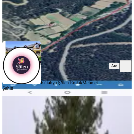
Kütahya Şölen Emlak
Mehmet Şahin
Ara
Ara
Kütahya Şölen Emlak
Mehmet
Şahin
Muğla Menteşe Gazeller'de
Ticari/konut İmarlı Satılık Arsa...
Kale, Demirciler Mahallesi
795 m²
·
2.516/m²
·
06.08.2026