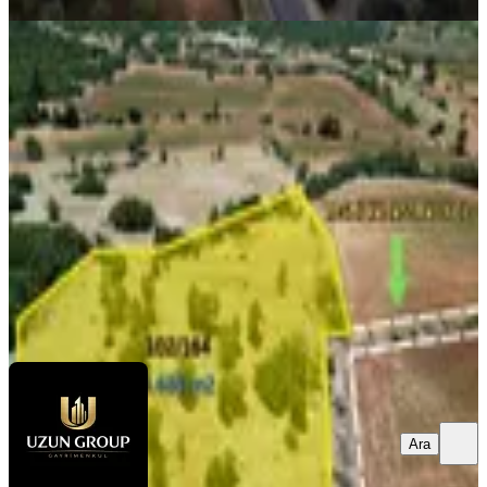
%
18
Yatırım Fırsatı! Denizli Kale Özlüce’de
4.685 M² Satılık Tarla
Kale, Özlüce Mahallesi
4685 m²
·
211/m²
·
08.03.2026
990.000 ₺
1.200.000 ₺
Uzun Group Gayrimenkul
Muhterem Uzun
Ara
Ara