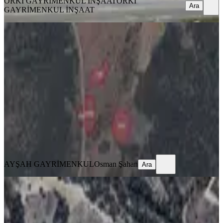
ÖRKİ GAYRİMENKUL İNŞAAT
ÖRKİ
Ara
GAYRİMENKUL İNŞAAT
Ayşah'tan Kale Karayayla'da Satılık
19.853 M2 Tarla
Kale, Karayayla Mahallesi
19853 m²
·
86/m²
·
21.05.2026
1.700.000 ₺
AYŞAH GAYRİMENKUL
Osman Şahan
Ara
AYŞAH GAYRİMENKUL
Osman Şahan
Ara
Denizli Kale Esenkaya'da Yatırımlık
Satılık 11.342 M² Tarla...
Kale, Esenkaya Mahallesi