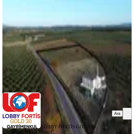
Lobby Fortis'ten Kale'de 13.405 M2
Projeli Ruhsatlı Zeytinlik
Kale, Doğanköy Mahallesi
13405 m²
·
559/m²
·
14.06.2026
7.488.000 ₺
LOBBY FORTİS GOLD 20 GAYRİMENKUL
Metin C.
Ara
Ara
LOBBY FORTİS GOLD 20
GAYRİMENKUL
Metin C.