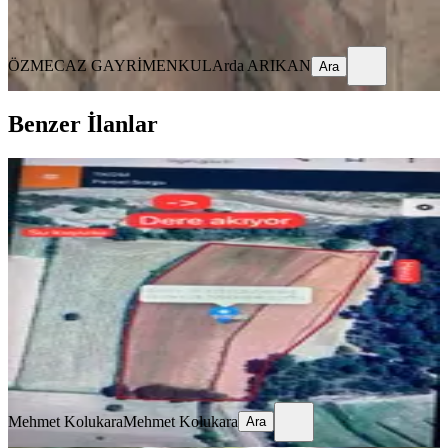
Ara
ÖZMECAZ GAYRİMENKUL
Arda ARIKAN
Ara
Benzer İlanlar
Sahibinden Satılık Tarla
Kale, Narlı Mahallesi
10736 m²
·
373/m²
·
29.05.2026
4.000.000 ₺
Mehmet Kolukara
Mehmet Kolukara
Ara
Mehmet Kolukara
Mehmet Kolukara
Ara