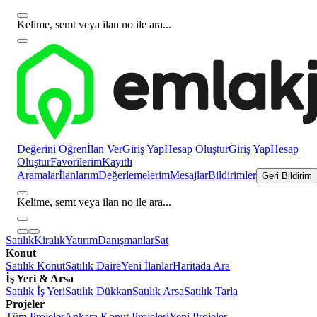
Kelime, semt veya ilan no ile ara...
Değerini Öğren
İlan Ver
Giriş Yap
Hesap Oluştur
Giriş Yap
Hesap
Oluştur
Favorilerim
Kayıtlı
Aramalar
İlanlarım
Değerlemelerim
Mesajlar
Bildirimler
Geri Bildirim
Kelime, semt veya ilan no ile ara...
Satılık
Kiralık
Yatırım
Danışmanlar
Sat
Konut
Satılık Konut
Satılık Daire
Yeni İlanlar
Haritada Ara
İş Yeri & Arsa
Satılık İş Yeri
Satılık Dükkan
Satılık Arsa
Satılık Tarla
Projeler
Tüm Projeler
Ankara Konut Projeleri
Yeni Projeler