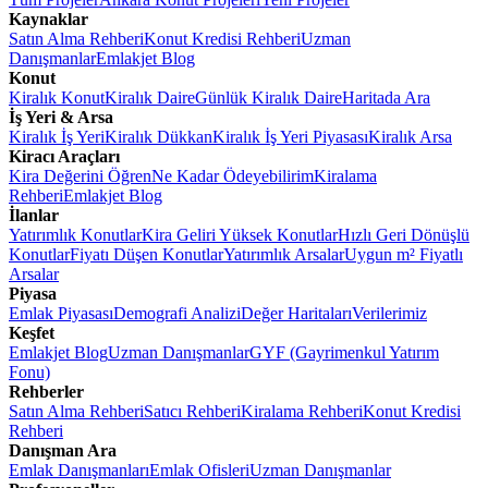
Kaynaklar
Satın Alma Rehberi
Konut Kredisi Rehberi
Uzman
Danışmanlar
Emlakjet Blog
Konut
Kiralık Konut
Kiralık Daire
Günlük Kiralık Daire
Haritada Ara
İş Yeri & Arsa
Kiralık İş Yeri
Kiralık Dükkan
Kiralık İş Yeri Piyasası
Kiralık Arsa
Kiracı Araçları
Kira Değerini Öğren
Ne Kadar Ödeyebilirim
Kiralama
Rehberi
Emlakjet Blog
İlanlar
Yatırımlık Konutlar
Kira Geliri Yüksek Konutlar
Hızlı Geri Dönüşlü
Konutlar
Fiyatı Düşen Konutlar
Yatırımlık Arsalar
Uygun m² Fiyatlı
Arsalar
Piyasa
Emlak Piyasası
Demografi Analizi
Değer Haritaları
Verilerimiz
Keşfet
Emlakjet Blog
Uzman Danışmanlar
GYF (Gayrimenkul Yatırım
Fonu)
Rehberler
Satın Alma Rehberi
Satıcı Rehberi
Kiralama Rehberi
Konut Kredisi
Rehberi
Danışman Ara
Emlak Danışmanları
Emlak Ofisleri
Uzman Danışmanlar