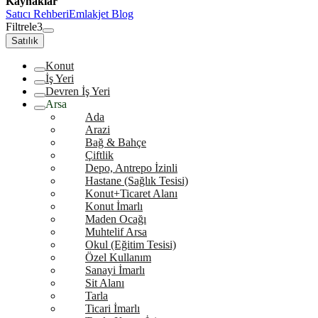
Kaynaklar
Satıcı Rehberi
Emlakjet Blog
Filtrele
3
Satılık
Konut
İş Yeri
Devren İş Yeri
Arsa
Ada
Arazi
Bağ & Bahçe
Çiftlik
Depo, Antrepo İzinli
Hastane (Sağlık Tesisi)
Konut+Ticaret Alanı
Konut İmarlı
Maden Ocağı
Muhtelif Arsa
Okul (Eğitim Tesisi)
Özel Kullanım
Sanayi İmarlı
Sit Alanı
Tarla
Ticari İmarlı