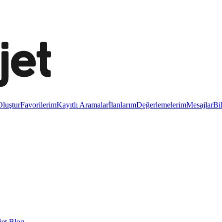
luştur
Favorilerim
Kayıtlı Aramalar
İlanlarım
Değerlemelerim
Mesajlar
Bi
et Blog