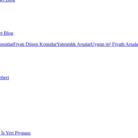
et Blog
onutlar
Fiyatı Düşen Konutlar
Yatırımlık Arsalar
Uygun m² Fiyatlı Arsala
hberi
k İş Yeri Piyasası