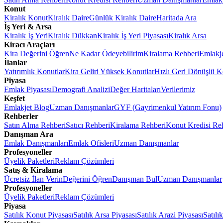
Konut
Kiralık Konut
Kiralık Daire
Günlük Kiralık Daire
Haritada Ara
İş Yeri & Arsa
Kiralık İş Yeri
Kiralık Dükkan
Kiralık İş Yeri Piyasası
Kiralık Arsa
Kiracı Araçları
Kira Değerini Öğren
Ne Kadar Ödeyebilirim
Kiralama Rehberi
Emlakj
İlanlar
Yatırımlık Konutlar
Kira Geliri Yüksek Konutlar
Hızlı Geri Dönüşlü K
Piyasa
Emlak Piyasası
Demografi Analizi
Değer Haritaları
Verilerimiz
Keşfet
Emlakjet Blog
Uzman Danışmanlar
GYF (Gayrimenkul Yatırım Fonu)
Rehberler
Satın Alma Rehberi
Satıcı Rehberi
Kiralama Rehberi
Konut Kredisi Re
Danışman Ara
Emlak Danışmanları
Emlak Ofisleri
Uzman Danışmanlar
Profesyoneller
Üyelik Paketleri
Reklam Çözümleri
Satış & Kiralama
Ücretsiz İlan Verin
Değerini Öğren
Danışman Bul
Uzman Danışmanlar
Profesyoneller
Üyelik Paketleri
Reklam Çözümleri
Piyasa
Satılık Konut Piyasası
Satılık Arsa Piyasası
Satılık Arazi Piyasası
Satılı