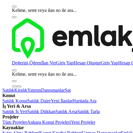
Kelime, semt veya ilan no ile ara...
Değerini Öğren
İlan Ver
Giriş Yap
Hesap Oluştur
Giriş Yap
Hesap O
Kelime, semt veya ilan no ile ara...
Satılık
Kiralık
Yatırım
Danışmanlar
Sat
Konut
Satılık Konut
Satılık Daire
Yeni İlanlar
Haritada Ara
İş Yeri & Arsa
Satılık İş Yeri
Satılık Dükkan
Satılık Arsa
Satılık Tarla
Projeler
Tüm Projeler
Ankara Konut Projeleri
Yeni Projeler
Kaynaklar
Satın Alma Rehberi
Konut Kredisi Rehberi
Uzman Danışmanlar
Emlakj