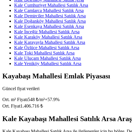
Kale Cumhuriyet Mahallesi Satılık Arsa
Kale Çamlarca Mahallesi Satılık Arsa
Kale Demirciler Mahallesi Satılık Arsa
Kale Doğanköy Mahallesi Satılık Arsa
Kale Esenkaya Mahallesi Satılık Arsa
Kale İnceğiz Mahallesi Satılık Arsa
Kale Karaköy Mahallesi Satılık Arsa
Kale Karayayla Mahallesi Satılık Arsa
Kale Özlüce Mahallesi Satılık Arsa
Kale Toki Mahallesi Satılık Arsa
Kale Uluçam Mahallesi Satılık Arsa
Kale Yeniköy Mahallesi Satılık Arsa
Kayabaşı Mahallesi Emlak Piyasası
Güncel fiyat verileri
Ort. m² Fiyatı
548 ₺/m²
+
57.9
%
Ort. Fiyat
1.406.716 ₺
Kale Kayabaşı Mahallesi Satılık Arsa Araşt
Kale Kayabaşı Mahallesi Satılık Arsa ile ilgilenenler için bu bölge, De