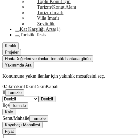
Toplu Konut İçin
Turizm/Konut Alanı
Turizm İmarlı
Villa İmarlı
Zeytinlik
Kat Karşılığı Arsa
(1)
Turistik Tesis
Kiralık
Projeler
Harita
Değerleri ve ilanları tematik haritada görün
Yakınımda Ara
Konumuna yakın ilanlar için yakınlık mesafesini seç.
0.5km
5km
10km
15km
Kapalı
İl
Temizle
Denizli
İlçe
Temizle
Kale
Semt/Mahalle
Temizle
Kayabaşı Mahallesi
Fiyat