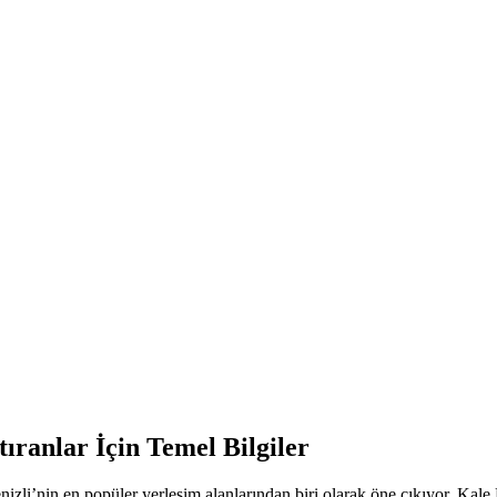
ıranlar İçin Temel Bilgiler
nizli’nin en popüler yerleşim alanlarından biri olarak öne çıkıyor. Kale