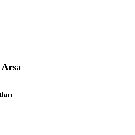
 Arsa
tları