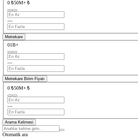
0 ₺
50M+ ₺
—
Metrekare
0
1B+
—
Metrekare Birim Fiyatı
0 ₺
50M+ ₺
—
Arama Kelimesi
Otomatik ara