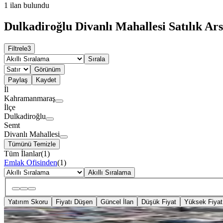
1
ilan bulundu
Dulkadiroğlu Divanlı Mahallesi Satılık Ars
Filtrele
3
Sırala
Görünüm
Paylaş
Kaydet
İl
Kahramanmaraş
İlçe
Dulkadiroğlu
Semt
Divanlı Mahallesi
Tümünü Temizle
Tüm İlanlar
(
1
)
Emlak Ofisinden
(
1
)
Akıllı Sıralama
Yatırım Skoru
Fiyatı Düşen
Güncel İlan
Düşük Fiyat
Yüksek Fiyat
TAKASLI
%
4
Divanlı Mh Cadde Üzeri (185m2) 