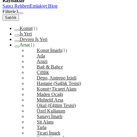
Kaynaklar
Satıcı Rehberi
Emlakjet Blog
Filtrele
3
Satılık
Konut
(1)
İş Yeri
Devren İş Yeri
Arsa
(1)
Konut İmarlı
(1)
Ada
Arazi
Bağ & Bahçe
Çiftlik
Depo, Antrepo İzinli
Hastane (Sağlık Tesisi)
Konut+Ticaret Alanı
Maden Ocağı
Muhtelif Arsa
Okul (Eğitim Tesisi)
Özel Kullanım
Sanayi İmarlı
Sit Alanı
Tarla
Ticari İmarlı