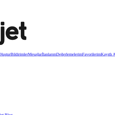
luştur
Bildirimler
Mesajlar
İlanlarım
Değerlemelerim
Favorilerim
Kayıtlı 
et Blog