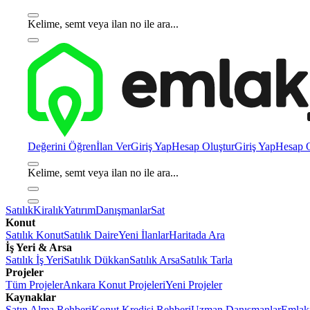
Kelime, semt veya ilan no ile ara...
Değerini Öğren
İlan Ver
Giriş Yap
Hesap Oluştur
Giriş Yap
Hesap O
Kelime, semt veya ilan no ile ara...
Satılık
Kiralık
Yatırım
Danışmanlar
Sat
Konut
Satılık Konut
Satılık Daire
Yeni İlanlar
Haritada Ara
İş Yeri & Arsa
Satılık İş Yeri
Satılık Dükkan
Satılık Arsa
Satılık Tarla
Projeler
Tüm Projeler
Ankara Konut Projeleri
Yeni Projeler
Kaynaklar
Satın Alma Rehberi
Konut Kredisi Rehberi
Uzman Danışmanlar
Emlakj