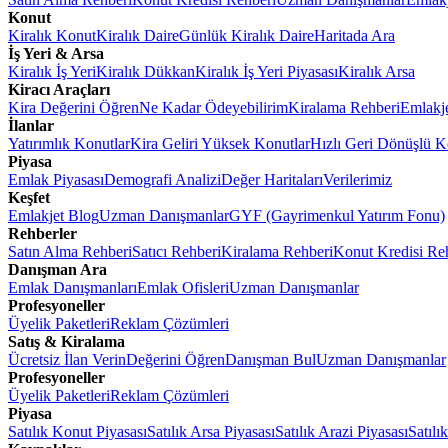
Konut
Kiralık Konut
Kiralık Daire
Günlük Kiralık Daire
Haritada Ara
İş Yeri & Arsa
Kiralık İş Yeri
Kiralık Dükkan
Kiralık İş Yeri Piyasası
Kiralık Arsa
Kiracı Araçları
Kira Değerini Öğren
Ne Kadar Ödeyebilirim
Kiralama Rehberi
Emlakj
İlanlar
Yatırımlık Konutlar
Kira Geliri Yüksek Konutlar
Hızlı Geri Dönüşlü K
Piyasa
Emlak Piyasası
Demografi Analizi
Değer Haritaları
Verilerimiz
Keşfet
Emlakjet Blog
Uzman Danışmanlar
GYF (Gayrimenkul Yatırım Fonu)
Rehberler
Satın Alma Rehberi
Satıcı Rehberi
Kiralama Rehberi
Konut Kredisi Re
Danışman Ara
Emlak Danışmanları
Emlak Ofisleri
Uzman Danışmanlar
Profesyoneller
Üyelik Paketleri
Reklam Çözümleri
Satış & Kiralama
Ücretsiz İlan Verin
Değerini Öğren
Danışman Bul
Uzman Danışmanlar
Profesyoneller
Üyelik Paketleri
Reklam Çözümleri
Piyasa
Satılık Konut Piyasası
Satılık Arsa Piyasası
Satılık Arazi Piyasası
Satılı