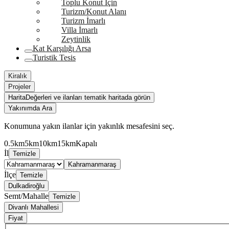
Toplu Konut İçin
Turizm/Konut Alanı
Turizm İmarlı
Villa İmarlı
Zeytinlik
Kat Karşılığı Arsa
Turistik Tesis
Kiralık
Projeler
Harita
Değerleri ve ilanları tematik haritada görün
Yakınımda Ara
Konumuna yakın ilanlar için yakınlık mesafesini seç.
0.5km
5km
10km
15km
Kapalı
İl
Temizle
Kahramanmaraş
İlçe
Temizle
Dulkadiroğlu
Semt/Mahalle
Temizle
Divanlı Mahallesi
Fiyat