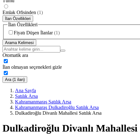
Tümü
Emlak Ofisinden
(
1
)
İlan Özellikleri
İlan Özellikleri
Fiyatı Düşen İlanlar
(
1
)
Arama Kelimesi
Otomatik ara
İlan olmayan seçenekleri gizle
Ara (1 ilan)
Ana Sayfa
Satılık Arsa
Kahramanmaraş Satılık Arsa
Kahramanmaraş Dulkadiroğlu Satılık Arsa
Dulkadiroğlu Divanlı Mahallesi Satılık Arsa
Dulkadiroğlu Divanlı Mahallesi 