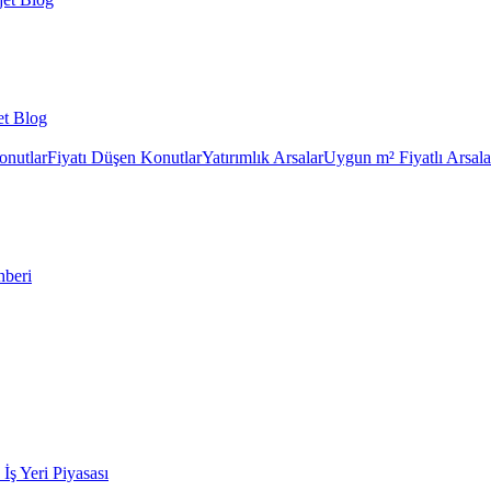
et Blog
onutlar
Fiyatı Düşen Konutlar
Yatırımlık Arsalar
Uygun m² Fiyatlı Arsala
hberi
k İş Yeri Piyasası