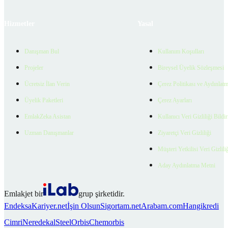
Hizmetler
Yasal
Danışman Bul
Kullanım Koşulları
Projeler
Bireysel Üyelik Sözleşmesi
Ücretsiz İlan Verin
Çerez Politikası ve Aydınlat
Üyelik Paketleri
Çerez Ayarları
EmlakZeka Asistan
Kullanıcı Veri Gizliliği Bildi
Uzman Danışmanlar
Ziyaretçi Veri Gizliliği
Müşteri Yetkilisi Veri Gizlili
Aday Aydınlatma Metni
Emlakjet bir
grup şirketidir.
Endeksa
Kariyer.net
İşin Olsun
Sigortam.net
Arabam.com
Hangikredi
Cimri
Neredekal
SteelOrbis
Chemorbis