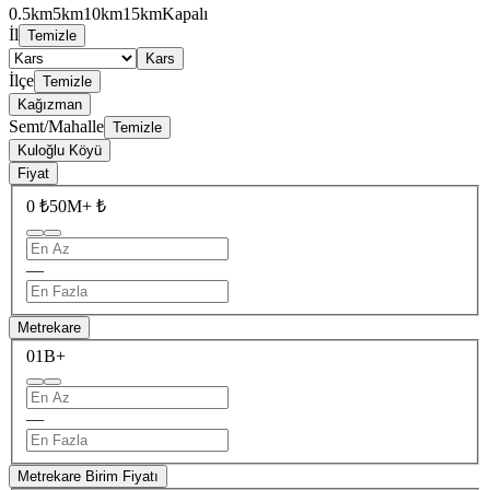
0.5km
5km
10km
15km
Kapalı
İl
Temizle
Kars
İlçe
Temizle
Kağızman
Semt/Mahalle
Temizle
Kuloğlu Köyü
Fiyat
0 ₺
50M+ ₺
—
Metrekare
0
1B+
—
Metrekare Birim Fiyatı