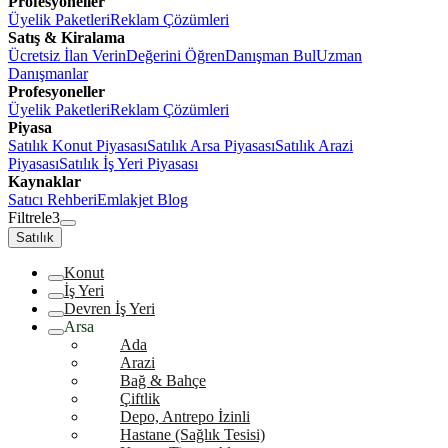
Profesyoneller
Üyelik Paketleri
Reklam Çözümleri
Satış & Kiralama
Ücretsiz İlan Verin
Değerini Öğren
Danışman Bul
Uzman
Danışmanlar
Profesyoneller
Üyelik Paketleri
Reklam Çözümleri
Piyasa
Satılık Konut Piyasası
Satılık Arsa Piyasası
Satılık Arazi
Piyasası
Satılık İş Yeri Piyasası
Kaynaklar
Satıcı Rehberi
Emlakjet Blog
Filtrele
3
Satılık
Konut
İş Yeri
Devren İş Yeri
Arsa
Ada
Arazi
Bağ & Bahçe
Çiftlik
Depo, Antrepo İzinli
Hastane (Sağlık Tesisi)