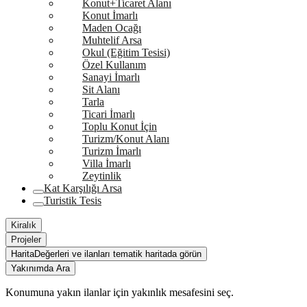
Konut+Ticaret Alanı
Konut İmarlı
Maden Ocağı
Muhtelif Arsa
Okul (Eğitim Tesisi)
Özel Kullanım
Sanayi İmarlı
Sit Alanı
Tarla
Ticari İmarlı
Toplu Konut İçin
Turizm/Konut Alanı
Turizm İmarlı
Villa İmarlı
Zeytinlik
Kat Karşılığı Arsa
Turistik Tesis
Kiralık
Projeler
Harita
Değerleri ve ilanları tematik haritada görün
Yakınımda Ara
Konumuna yakın ilanlar için yakınlık mesafesini seç.