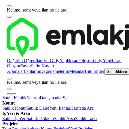
Kelime, semt veya ilan no ile ara...
Değerini Öğren
İlan Ver
Giriş Yap
Hesap Oluştur
Giriş Yap
Hesap
Oluştur
Favorilerim
Kayıtlı
Aramalar
İlanlarım
Değerlemelerim
Mesajlar
Bildirimler
Geri Bildirim
Kelime, semt veya ilan no ile ara...
Satılık
Kiralık
Yatırım
Danışmanlar
Sat
Konut
Satılık Konut
Satılık Daire
Yeni İlanlar
Haritada Ara
İş Yeri & Arsa
Satılık İş Yeri
Satılık Dükkan
Satılık Arsa
Satılık Tarla
Projeler
Tüm Projeler
Ankara Konut Projeleri
Yeni Projeler