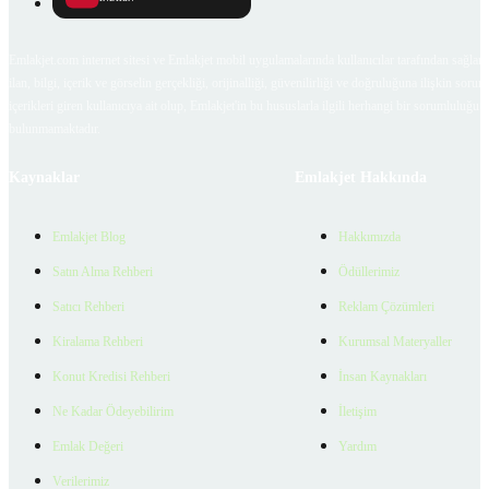
Emlakjet.com internet sitesi ve Emlakjet mobil uygulamalarında kullanıcılar tarafından sağlana
ilan, bilgi, içerik ve görselin gerçekliği, orijinalliği, güvenilirliği ve doğruluğuna ilişkin soru
içerikleri giren kullanıcıya ait olup, Emlakjet'in bu hususlarla ilgili herhangi bir sorumluluğu
bulunmamaktadır.
Kaynaklar
Emlakjet Hakkında
Emlakjet Blog
Hakkımızda
Satın Alma Rehberi
Ödüllerimiz
Satıcı Rehberi
Reklam Çözümleri
Kiralama Rehberi
Kurumsal Materyaller
Konut Kredisi Rehberi
İnsan Kaynakları
Ne Kadar Ödeyebilirim
İletişim
Emlak Değeri
Yardım
Verilerimiz