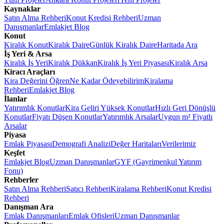
Kaynaklar
Satın Alma Rehberi
Konut Kredisi Rehberi
Uzman
Danışmanlar
Emlakjet Blog
Konut
Kiralık Konut
Kiralık Daire
Günlük Kiralık Daire
Haritada Ara
İş Yeri & Arsa
Kiralık İş Yeri
Kiralık Dükkan
Kiralık İş Yeri Piyasası
Kiralık Arsa
Kiracı Araçları
Kira Değerini Öğren
Ne Kadar Ödeyebilirim
Kiralama
Rehberi
Emlakjet Blog
İlanlar
Yatırımlık Konutlar
Kira Geliri Yüksek Konutlar
Hızlı Geri Dönüşlü
Konutlar
Fiyatı Düşen Konutlar
Yatırımlık Arsalar
Uygun m² Fiyatlı
Arsalar
Piyasa
Emlak Piyasası
Demografi Analizi
Değer Haritaları
Verilerimiz
Keşfet
Emlakjet Blog
Uzman Danışmanlar
GYF (Gayrimenkul Yatırım
Fonu)
Rehberler
Satın Alma Rehberi
Satıcı Rehberi
Kiralama Rehberi
Konut Kredisi
Rehberi
Danışman Ara
Emlak Danışmanları
Emlak Ofisleri
Uzman Danışmanlar