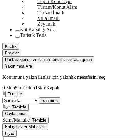
Toplu Konut İçin
Turizm/Konut Alanı
Turizm İmarlı
Villa İmarlı
Zeytinlik
Kat Karşılığı Arsa
Turistik Tesis
Kiralık
Projeler
Harita
Değerleri ve ilanları tematik haritada görün
Yakınımda Ara
Konumuna yakın ilanlar için yakınlık mesafesini seç.
0.5km
5km
10km
15km
Kapalı
İl
Temizle
Şanlıurfa
İlçe
Temizle
Ceylanpınar
Semt/Mahalle
Temizle
Bahçelievler Mahallesi
Fiyat