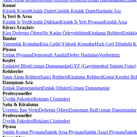
Konut
Kiralık Konut
Kiralık Daire
Günlük Kiralık Daire
Haritada Ara
İş Yeri & Arsa
Kiralık İş Yeri
Kiralık Dükkan
Kiralık İş Yeri Piyasası
Kiralık Arsa
Kiracı Araçları
Kira Değerini Öğren
Ne Kadar Ödeyebilirim
Kiralama Rehberi
Emlakj
İlanlar
Yatırımlık Konutlar
Kira Geliri Yüksek Konutlar
Hızlı Geri Dönüşlü K
Piyasa
Emlak Piyasası
Demografi Analizi
Değer Haritaları
Verilerimiz
Keşfet
Emlakjet Blog
Uzman Danışmanlar
GYF (Gayrimenkul Yatırım Fonu)
Rehberler
Satın Alma Rehberi
Satıcı Rehberi
Kiralama Rehberi
Konut Kredisi Re
Danışman Ara
Emlak Danışmanları
Emlak Ofisleri
Uzman Danışmanlar
Profesyoneller
Üyelik Paketleri
Reklam Çözümleri
Satış & Kiralama
Ücretsiz İlan Verin
Değerini Öğren
Danışman Bul
Uzman Danışmanlar
Profesyoneller
Üyelik Paketleri
Reklam Çözümleri
Piyasa
Satılık Konut Piyasası
Satılık Arsa Piyasası
Satılık Arazi Piyasası
Satılı