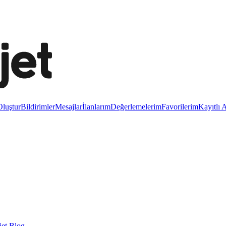
luştur
Bildirimler
Mesajlar
İlanlarım
Değerlemelerim
Favorilerim
Kayıtlı 
et Blog