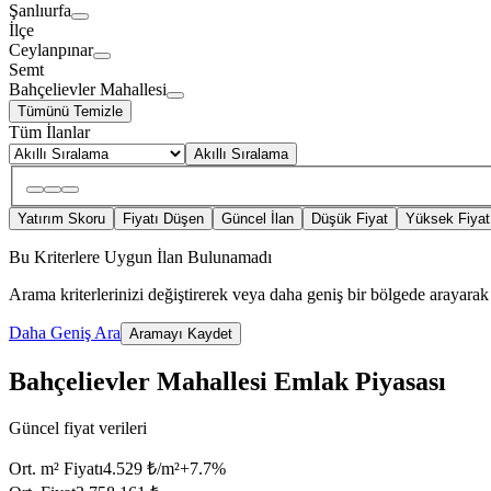
Şanlıurfa
İlçe
Ceylanpınar
Semt
Bahçelievler Mahallesi
Tümünü Temizle
Tüm İlanlar
Akıllı Sıralama
Yatırım Skoru
Fiyatı Düşen
Güncel İlan
Düşük Fiyat
Yüksek Fiyat
Bu Kriterlere Uygun İlan Bulunamadı
Arama kriterlerinizi değiştirerek veya daha geniş bir bölgede arayarak 
Daha Geniş Ara
Aramayı Kaydet
Bahçelievler Mahallesi Emlak Piyasası
Güncel fiyat verileri
Ort. m² Fiyatı
4.529 ₺/m²
+
7.7
%