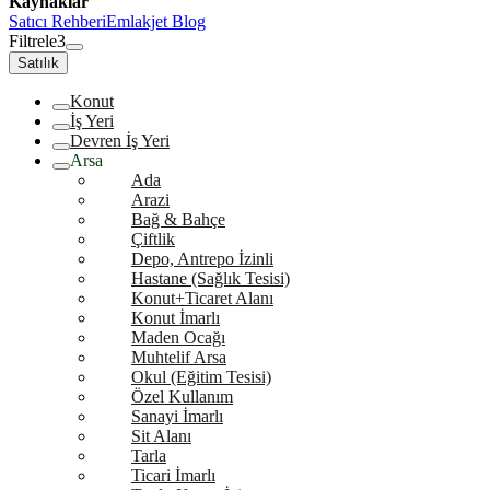
Kaynaklar
Satıcı Rehberi
Emlakjet Blog
Filtrele
3
Satılık
Konut
İş Yeri
Devren İş Yeri
Arsa
Ada
Arazi
Bağ & Bahçe
Çiftlik
Depo, Antrepo İzinli
Hastane (Sağlık Tesisi)
Konut+Ticaret Alanı
Konut İmarlı
Maden Ocağı
Muhtelif Arsa
Okul (Eğitim Tesisi)
Özel Kullanım
Sanayi İmarlı
Sit Alanı
Tarla
Ticari İmarlı