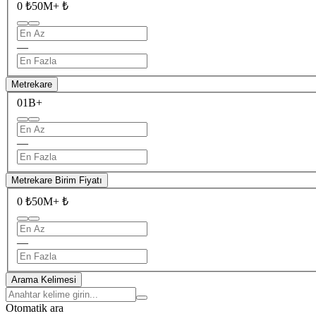
0 ₺
50M+ ₺
—
Metrekare
0
1B+
—
Metrekare Birim Fiyatı
0 ₺
50M+ ₺
—
Arama Kelimesi
Otomatik ara