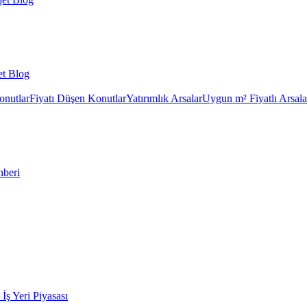
et Blog
onutlar
Fiyatı Düşen Konutlar
Yatırımlık Arsalar
Uygun m² Fiyatlı Arsala
hberi
k İş Yeri Piyasası