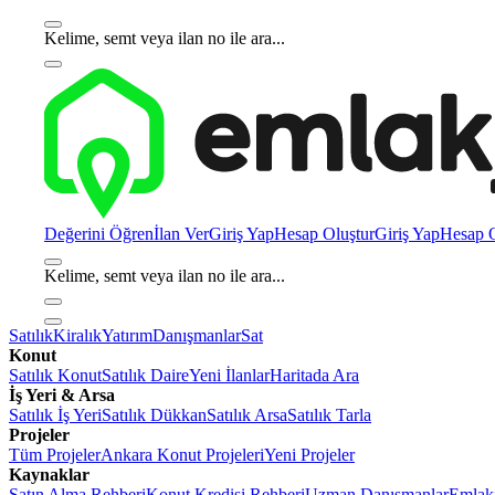
Kelime, semt veya ilan no ile ara...
Değerini Öğren
İlan Ver
Giriş Yap
Hesap Oluştur
Giriş Yap
Hesap O
Kelime, semt veya ilan no ile ara...
Satılık
Kiralık
Yatırım
Danışmanlar
Sat
Konut
Satılık Konut
Satılık Daire
Yeni İlanlar
Haritada Ara
İş Yeri & Arsa
Satılık İş Yeri
Satılık Dükkan
Satılık Arsa
Satılık Tarla
Projeler
Tüm Projeler
Ankara Konut Projeleri
Yeni Projeler
Kaynaklar
Satın Alma Rehberi
Konut Kredisi Rehberi
Uzman Danışmanlar
Emlakj