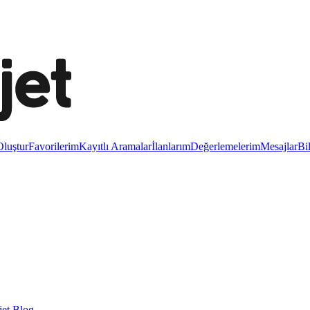
luştur
Favorilerim
Kayıtlı Aramalar
İlanlarım
Değerlemelerim
Mesajlar
Bi
et Blog