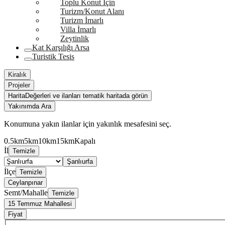
Toplu Konut İçin
Turizm/Konut Alanı
Turizm İmarlı
Villa İmarlı
Zeytinlik
Kat Karşılığı Arsa
Turistik Tesis
Kiralık
Projeler
Harita
Değerleri ve ilanları tematik haritada görün
Yakınımda Ara
Konumuna yakın ilanlar için yakınlık mesafesini seç.
0.5km
5km
10km
15km
Kapalı
İl
Temizle
Şanlıurfa
İlçe
Temizle
Ceylanpınar
Semt/Mahalle
Temizle
15 Temmuz Mahallesi
Fiyat