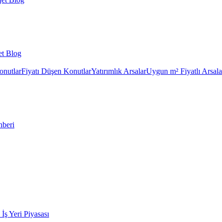
et Blog
onutlar
Fiyatı Düşen Konutlar
Yatırımlık Arsalar
Uygun m² Fiyatlı Arsala
hberi
k İş Yeri Piyasası