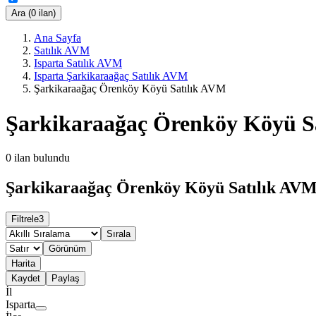
Ara (0 ilan)
Ana Sayfa
Satılık AVM
Isparta Satılık AVM
Isparta Şarkikaraağaç Satılık AVM
Şarkikaraağaç Örenköy Köyü Satılık AVM
Şarkikaraağaç Örenköy Köyü S
0
ilan bulundu
Şarkikaraağaç Örenköy Köyü Satılık AVM 
Filtrele
3
Sırala
Görünüm
Harita
Kaydet
Paylaş
İl
Isparta