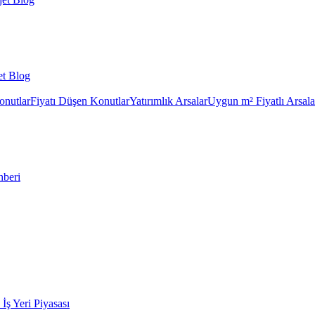
et Blog
onutlar
Fiyatı Düşen Konutlar
Yatırımlık Arsalar
Uygun m² Fiyatlı Arsala
hberi
k İş Yeri Piyasası