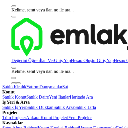
Kelime, semt veya ilan no ile ara...
Değerini Öğren
İlan Ver
Giriş Yap
Hesap Oluştur
Giriş Yap
Hesap O
Kelime, semt veya ilan no ile ara...
Satılık
Kiralık
Yatırım
Danışmanlar
Sat
Konut
Satılık Konut
Satılık Daire
Yeni İlanlar
Haritada Ara
İş Yeri & Arsa
Satılık İş Yeri
Satılık Dükkan
Satılık Arsa
Satılık Tarla
Projeler
Tüm Projeler
Ankara Konut Projeleri
Yeni Projeler
Kaynaklar
Satın Alma Rehberi
Konut Kredisi Rehberi
Uzman Danışmanlar
Emlakj