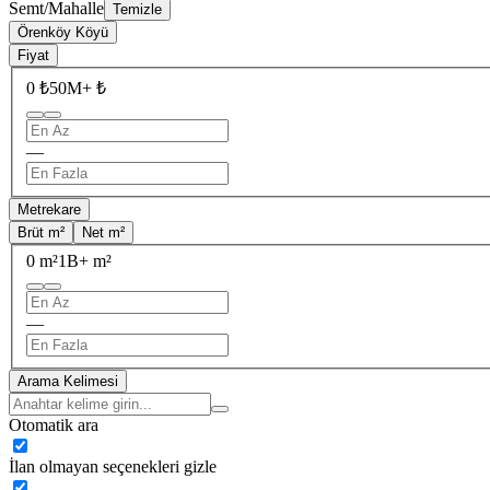
Semt/Mahalle
Temizle
Örenköy Köyü
Fiyat
0 ₺
50M+ ₺
—
Metrekare
Brüt m²
Net m²
0 m²
1B+ m²
—
Arama Kelimesi
Otomatik ara
İlan olmayan seçenekleri gizle