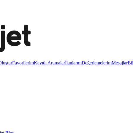
luştur
Favorilerim
Kayıtlı Aramalar
İlanlarım
Değerlemelerim
Mesajlar
Bi
et Blog