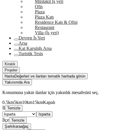
Müstakil İş yeri
Ofis
Plaza
Plaza Katı
Residence Katı & Ofisi
Restaurant
Villa (İş yeri)
Devren İş Yeri
Arsa
Kat Karşılığı Arsa
Turistik Tesis
Kiralık
Projeler
Harita
Değerleri ve ilanları tematik haritada görün
Yakınımda Ara
Konumuna yakın ilanlar için yakınlık mesafesini seç.
0.5km
5km
10km
15km
Kapalı
İl
Temizle
Isparta
İlçe
Temizle
Şarkikaraağaç