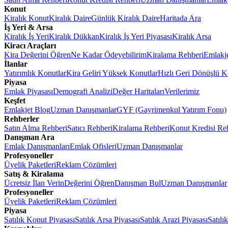
Konut
Kiralık Konut
Kiralık Daire
Günlük Kiralık Daire
Haritada Ara
İş Yeri & Arsa
Kiralık İş Yeri
Kiralık Dükkan
Kiralık İş Yeri Piyasası
Kiralık Arsa
Kiracı Araçları
Kira Değerini Öğren
Ne Kadar Ödeyebilirim
Kiralama Rehberi
Emlakj
İlanlar
Yatırımlık Konutlar
Kira Geliri Yüksek Konutlar
Hızlı Geri Dönüşlü K
Piyasa
Emlak Piyasası
Demografi Analizi
Değer Haritaları
Verilerimiz
Keşfet
Emlakjet Blog
Uzman Danışmanlar
GYF (Gayrimenkul Yatırım Fonu)
Rehberler
Satın Alma Rehberi
Satıcı Rehberi
Kiralama Rehberi
Konut Kredisi Re
Danışman Ara
Emlak Danışmanları
Emlak Ofisleri
Uzman Danışmanlar
Profesyoneller
Üyelik Paketleri
Reklam Çözümleri
Satış & Kiralama
Ücretsiz İlan Verin
Değerini Öğren
Danışman Bul
Uzman Danışmanlar
Profesyoneller
Üyelik Paketleri
Reklam Çözümleri
Piyasa
Satılık Konut Piyasası
Satılık Arsa Piyasası
Satılık Arazi Piyasası
Satılı