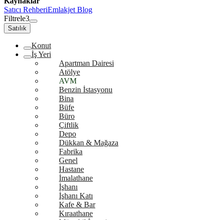
Kaynaklar
Satıcı Rehberi
Emlakjet Blog
Filtrele
3
Satılık
Konut
İş Yeri
Apartman Dairesi
Atölye
AVM
Benzin İstasyonu
Bina
Büfe
Büro
Çiftlik
Depo
Dükkan & Mağaza
Fabrika
Genel
Hastane
İmalathane
İşhanı
İşhanı Katı
Kafe & Bar
Kıraathane