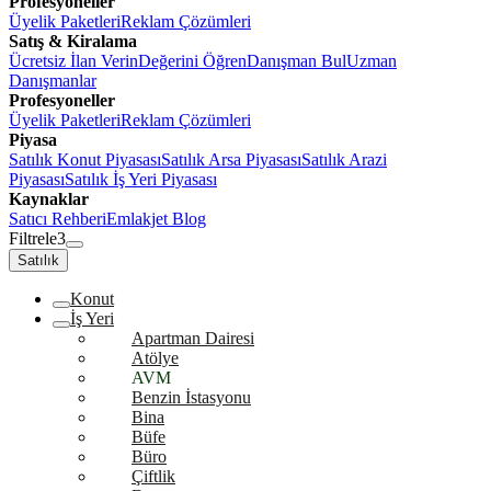
Profesyoneller
Üyelik Paketleri
Reklam Çözümleri
Satış & Kiralama
Ücretsiz İlan Verin
Değerini Öğren
Danışman Bul
Uzman
Danışmanlar
Profesyoneller
Üyelik Paketleri
Reklam Çözümleri
Piyasa
Satılık Konut Piyasası
Satılık Arsa Piyasası
Satılık Arazi
Piyasası
Satılık İş Yeri Piyasası
Kaynaklar
Satıcı Rehberi
Emlakjet Blog
Filtrele
3
Satılık
Konut
İş Yeri
Apartman Dairesi
Atölye
AVM
Benzin İstasyonu
Bina
Büfe
Büro
Çiftlik