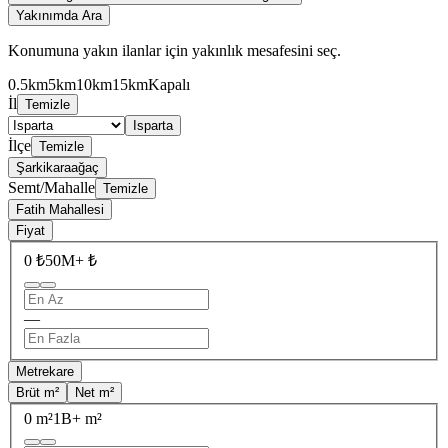
Yakınımda Ara
Konumuna yakın ilanlar için yakınlık mesafesini seç.
0.5km
5km
10km
15km
Kapalı
İl
Temizle
Isparta
İlçe
Temizle
Şarkikaraağaç
Semt/Mahalle
Temizle
Fatih Mahallesi
Fiyat
0 ₺
50M+ ₺
—
Metrekare
Brüt m²
Net m²
0 m²
1B+ m²