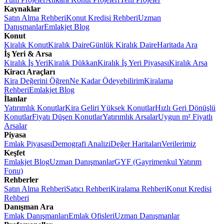
Kaynaklar
Satın Alma Rehberi
Konut Kredisi Rehberi
Uzman
Danışmanlar
Emlakjet Blog
Konut
Kiralık Konut
Kiralık Daire
Günlük Kiralık Daire
Haritada Ara
İş Yeri & Arsa
Kiralık İş Yeri
Kiralık Dükkan
Kiralık İş Yeri Piyasası
Kiralık Arsa
Kiracı Araçları
Kira Değerini Öğren
Ne Kadar Ödeyebilirim
Kiralama
Rehberi
Emlakjet Blog
İlanlar
Yatırımlık Konutlar
Kira Geliri Yüksek Konutlar
Hızlı Geri Dönüşlü
Konutlar
Fiyatı Düşen Konutlar
Yatırımlık Arsalar
Uygun m² Fiyatlı
Arsalar
Piyasa
Emlak Piyasası
Demografi Analizi
Değer Haritaları
Verilerimiz
Keşfet
Emlakjet Blog
Uzman Danışmanlar
GYF (Gayrimenkul Yatırım
Fonu)
Rehberler
Satın Alma Rehberi
Satıcı Rehberi
Kiralama Rehberi
Konut Kredisi
Rehberi
Danışman Ara
Emlak Danışmanları
Emlak Ofisleri
Uzman Danışmanlar