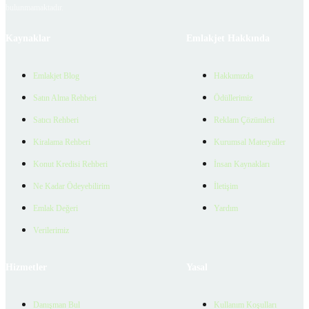
bulunmamaktadır.
Kaynaklar
Emlakjet Hakkında
Emlakjet Blog
Hakkımızda
Satın Alma Rehberi
Ödüllerimiz
Satıcı Rehberi
Reklam Çözümleri
Kiralama Rehberi
Kurumsal Materyaller
Konut Kredisi Rehberi
İnsan Kaynakları
Ne Kadar Ödeyebilirim
İletişim
Emlak Değeri
Yardım
Verilerimiz
Hizmetler
Yasal
Danışman Bul
Kullanım Koşulları