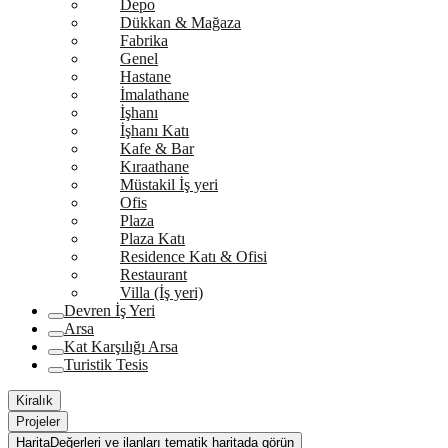
Depo
Dükkan & Mağaza
Fabrika
Genel
Hastane
İmalathane
İşhanı
İşhanı Katı
Kafe & Bar
Kıraathane
Müstakil İş yeri
Ofis
Plaza
Plaza Katı
Residence Katı & Ofisi
Restaurant
Villa (İş yeri)
Devren İş Yeri
Arsa
Kat Karşılığı Arsa
Turistik Tesis
Kiralık
Projeler
Harita
Değerleri ve ilanları tematik haritada görün