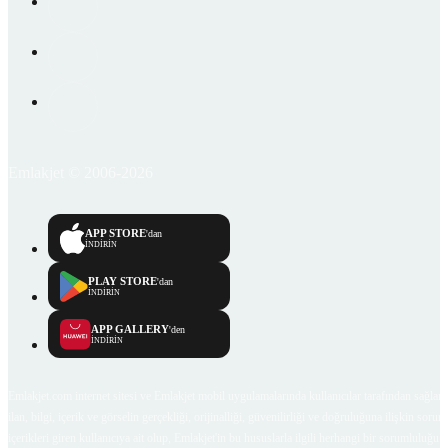
Emlakjet © 2006-2026
APP STORE
'dan
İNDİRİN
PLAY STORE
'dan
İNDİRİN
APP GALLERY
'den
İNDİRİN
Emlakjet.com internet sitesi ve Emlakjet mobil uygulamalarında kullanıcılar tarafından sağlana
ilan, bilgi, içerik ve görselin gerçekliği, orijinalliği, güvenilirliği ve doğruluğuna ilişkin soru
içerikleri giren kullanıcıya ait olup, Emlakjet'in bu hususlarla ilgili herhangi bir sorumluluğu