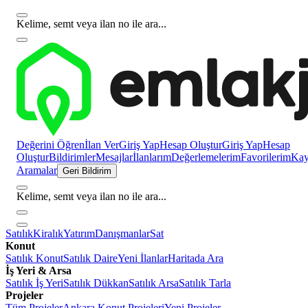
Kelime, semt veya ilan no ile ara...
Değerini Öğren
İlan Ver
Giriş Yap
Hesap Oluştur
Giriş Yap
Hesap
Oluştur
Bildirimler
Mesajlar
İlanlarım
Değerlemelerim
Favorilerim
Kayı
Aramalar
Geri Bildirim
Kelime, semt veya ilan no ile ara...
Satılık
Kiralık
Yatırım
Danışmanlar
Sat
Konut
Satılık Konut
Satılık Daire
Yeni İlanlar
Haritada Ara
İş Yeri & Arsa
Satılık İş Yeri
Satılık Dükkan
Satılık Arsa
Satılık Tarla
Projeler
Tüm Projeler
Ankara Konut Projeleri
Yeni Projeler