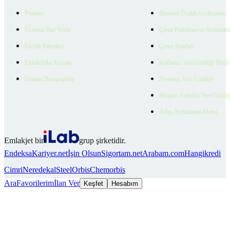
Projeler
Bireysel Üyelik Sözleşmesi
Ücretsiz İlan Verin
Çerez Politikası ve Aydınlat
Üyelik Paketleri
Çerez Ayarları
EmlakZeka Asistan
Kullanıcı Veri Gizliliği Bildi
Uzman Danışmanlar
Ziyaretçi Veri Gizliliği
Müşteri Yetkilisi Veri Gizlili
Aday Aydınlatma Metni
Emlakjet bir
grup şirketidir.
Endeksa
Kariyer.net
İşin Olsun
Sigortam.net
Arabam.com
Hangikredi
Cimri
Neredekal
SteelOrbis
Chemorbis
Ara
Favorilerim
İlan Ver
Keşfet
Hesabım