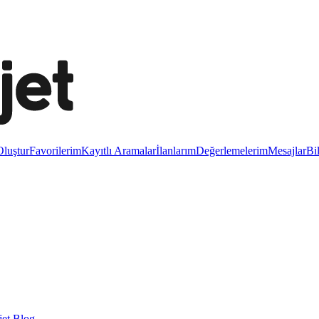
luştur
Favorilerim
Kayıtlı Aramalar
İlanlarım
Değerlemelerim
Mesajlar
Bi
et Blog