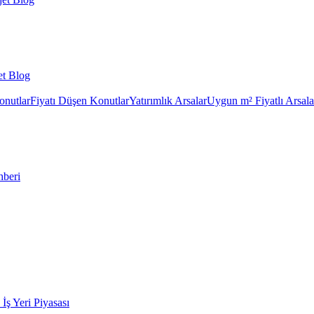
et Blog
onutlar
Fiyatı Düşen Konutlar
Yatırımlık Arsalar
Uygun m² Fiyatlı Arsala
hberi
k İş Yeri Piyasası