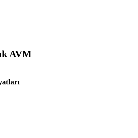
lık AVM
atları