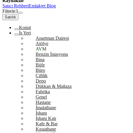
Kaynaklar
Satıcı Rehberi
Emlakjet Blog
Filtrele
3
Satılık
Konut
İş Yeri
Apartman Dairesi
Atölye
AVM
Benzin İstasyonu
Bina
Büfe
Büro
Çiftlik
Depo
Dükkan & Mağaza
Fabrika
Genel
Hastane
İmalathane
İşhanı
İşhanı Katı
Kafe & Bar
Kıraathane