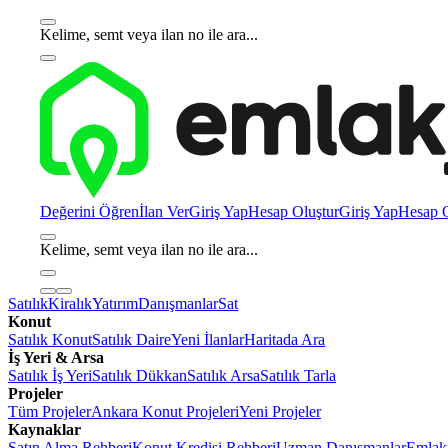
Kelime, semt veya ilan no ile ara...
Değerini Öğren
İlan Ver
Giriş Yap
Hesap Oluştur
Giriş Yap
Hesap O
Kelime, semt veya ilan no ile ara...
Satılık
Kiralık
Yatırım
Danışmanlar
Sat
Konut
Satılık Konut
Satılık Daire
Yeni İlanlar
Haritada Ara
İş Yeri & Arsa
Satılık İş Yeri
Satılık Dükkan
Satılık Arsa
Satılık Tarla
Projeler
Tüm Projeler
Ankara Konut Projeleri
Yeni Projeler
Kaynaklar
Satın Alma Rehberi
Konut Kredisi Rehberi
Uzman Danışmanlar
Emlakj