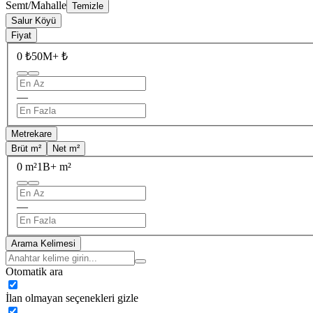
Semt/Mahalle
Temizle
Salur Köyü
Fiyat
0 ₺
50M+ ₺
—
Metrekare
Brüt m²
Net m²
0 m²
1B+ m²
—
Arama Kelimesi
Otomatik ara
İlan olmayan seçenekleri gizle