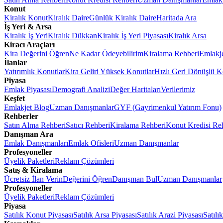
Konut
Kiralık Konut
Kiralık Daire
Günlük Kiralık Daire
Haritada Ara
İş Yeri & Arsa
Kiralık İş Yeri
Kiralık Dükkan
Kiralık İş Yeri Piyasası
Kiralık Arsa
Kiracı Araçları
Kira Değerini Öğren
Ne Kadar Ödeyebilirim
Kiralama Rehberi
Emlakj
İlanlar
Yatırımlık Konutlar
Kira Geliri Yüksek Konutlar
Hızlı Geri Dönüşlü K
Piyasa
Emlak Piyasası
Demografi Analizi
Değer Haritaları
Verilerimiz
Keşfet
Emlakjet Blog
Uzman Danışmanlar
GYF (Gayrimenkul Yatırım Fonu)
Rehberler
Satın Alma Rehberi
Satıcı Rehberi
Kiralama Rehberi
Konut Kredisi Re
Danışman Ara
Emlak Danışmanları
Emlak Ofisleri
Uzman Danışmanlar
Profesyoneller
Üyelik Paketleri
Reklam Çözümleri
Satış & Kiralama
Ücretsiz İlan Verin
Değerini Öğren
Danışman Bul
Uzman Danışmanlar
Profesyoneller
Üyelik Paketleri
Reklam Çözümleri
Piyasa
Satılık Konut Piyasası
Satılık Arsa Piyasası
Satılık Arazi Piyasası
Satılı