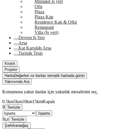
Müstakil İş yeri
Ofis
Plaza
Plaza Katı
Residence Katı & Ofisi
Restaurant
Villa (İş yeri)
Devren İş Yeri
Arsa
Kat Karşılığı Arsa
Turistik Tesis
Kiralık
Projeler
Harita
Değerleri ve ilanları tematik haritada görün
Yakınımda Ara
Konumuna yakın ilanlar için yakınlık mesafesini seç.
0.5km
5km
10km
15km
Kapalı
İl
Temizle
Isparta
İlçe
Temizle
Şarkikaraağaç