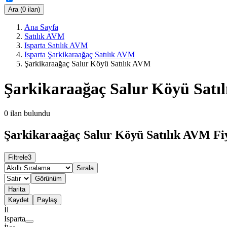
Ara (0 ilan)
Ana Sayfa
Satılık AVM
Isparta Satılık AVM
Isparta Şarkikaraağaç Satılık AVM
Şarkikaraağaç Salur Köyü Satılık AVM
Şarkikaraağaç Salur Köyü Satı
0
ilan bulundu
Şarkikaraağaç Salur Köyü Satılık AVM Fiy
Filtrele
3
Sırala
Görünüm
Harita
Kaydet
Paylaş
İl
Isparta