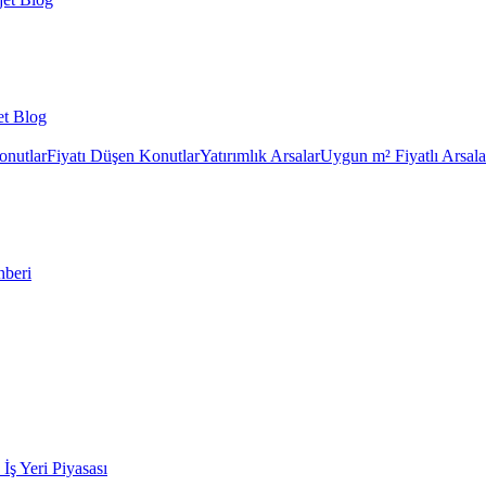
et Blog
onutlar
Fiyatı Düşen Konutlar
Yatırımlık Arsalar
Uygun m² Fiyatlı Arsala
hberi
k İş Yeri Piyasası