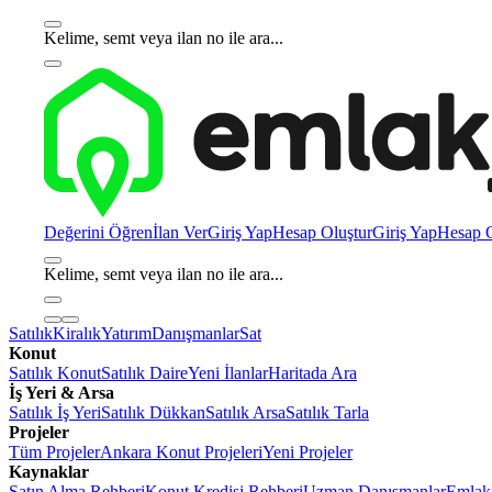
Kelime, semt veya ilan no ile ara...
Değerini Öğren
İlan Ver
Giriş Yap
Hesap Oluştur
Giriş Yap
Hesap O
Kelime, semt veya ilan no ile ara...
Satılık
Kiralık
Yatırım
Danışmanlar
Sat
Konut
Satılık Konut
Satılık Daire
Yeni İlanlar
Haritada Ara
İş Yeri & Arsa
Satılık İş Yeri
Satılık Dükkan
Satılık Arsa
Satılık Tarla
Projeler
Tüm Projeler
Ankara Konut Projeleri
Yeni Projeler
Kaynaklar
Satın Alma Rehberi
Konut Kredisi Rehberi
Uzman Danışmanlar
Emlakj