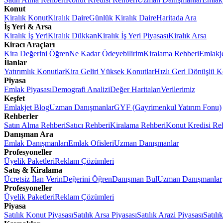
Konut
Kiralık Konut
Kiralık Daire
Günlük Kiralık Daire
Haritada Ara
İş Yeri & Arsa
Kiralık İş Yeri
Kiralık Dükkan
Kiralık İş Yeri Piyasası
Kiralık Arsa
Kiracı Araçları
Kira Değerini Öğren
Ne Kadar Ödeyebilirim
Kiralama Rehberi
Emlakj
İlanlar
Yatırımlık Konutlar
Kira Geliri Yüksek Konutlar
Hızlı Geri Dönüşlü K
Piyasa
Emlak Piyasası
Demografi Analizi
Değer Haritaları
Verilerimiz
Keşfet
Emlakjet Blog
Uzman Danışmanlar
GYF (Gayrimenkul Yatırım Fonu)
Rehberler
Satın Alma Rehberi
Satıcı Rehberi
Kiralama Rehberi
Konut Kredisi Re
Danışman Ara
Emlak Danışmanları
Emlak Ofisleri
Uzman Danışmanlar
Profesyoneller
Üyelik Paketleri
Reklam Çözümleri
Satış & Kiralama
Ücretsiz İlan Verin
Değerini Öğren
Danışman Bul
Uzman Danışmanlar
Profesyoneller
Üyelik Paketleri
Reklam Çözümleri
Piyasa
Satılık Konut Piyasası
Satılık Arsa Piyasası
Satılık Arazi Piyasası
Satılı