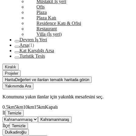
Müstakil İş yeri
Ofis
Plaza
Plaza Katı
Residence Katı & Ofisi
Restaurant
Villa (İş yeri)
Devren İş Yeri
Arsa
(1)
Kat Karşılığı Arsa
Turistik Tesis
Kiralık
Projeler
Harita
Değerleri ve ilanları tematik haritada görün
Yakınımda Ara
Konumuna yakın ilanlar için yakınlık mesafesini seç.
0.5km
5km
10km
15km
Kapalı
İl
Temizle
Kahramanmaraş
İlçe
Temizle
Dulkadiroğlu