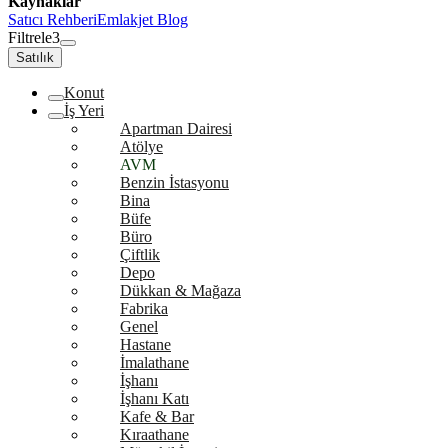
Kaynaklar
Satıcı Rehberi
Emlakjet Blog
Filtrele
3
Satılık
Konut
İş Yeri
Apartman Dairesi
Atölye
AVM
Benzin İstasyonu
Bina
Büfe
Büro
Çiftlik
Depo
Dükkan & Mağaza
Fabrika
Genel
Hastane
İmalathane
İşhanı
İşhanı Katı
Kafe & Bar
Kıraathane