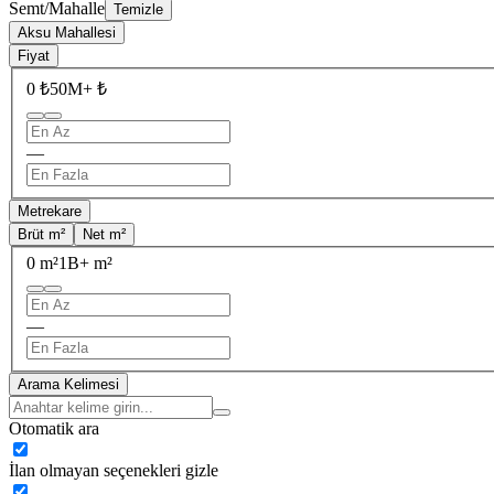
Semt/Mahalle
Temizle
Aksu Mahallesi
Fiyat
0 ₺
50M+ ₺
—
Metrekare
Brüt m²
Net m²
0 m²
1B+ m²
—
Arama Kelimesi
Otomatik ara
İlan olmayan seçenekleri gizle